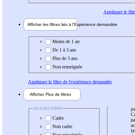
Appliquer
le fil
Afficher les filtres liés à l'
Expérience
demandée
Expérience demandée
Moins de 1 an
De 1 à 3 ans
Plus de 3 ans
Non renseignée
Appliquer
le filtre de l'expérience demandée
Afficher
Plus de
filtres
QUALIFICATION
pa
Ca
Cadre
pa
ac
Non cadre
fa
Non renseignée