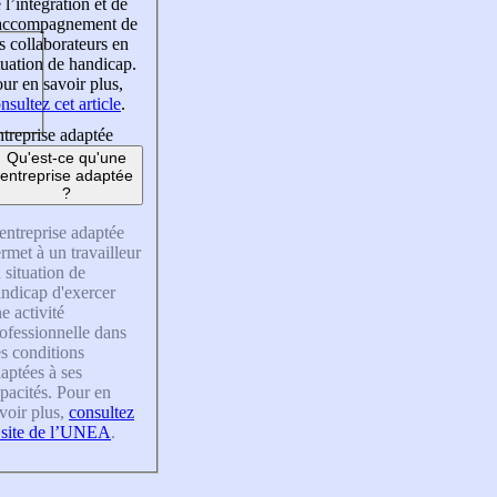
 l’intégration et de
’accompagnement de
s collaborateurs en
tuation de handicap.
ur en savoir plus,
nsultez cet article
.
treprise adaptée
Qu'est-ce qu'une
entreprise adaptée
?
entreprise adaptée
rmet à un travailleur
 situation de
ndicap d'exercer
e activité
ofessionnelle dans
s conditions
aptées à ses
pacités. Pour en
voir plus,
consultez
 site de l’UNEA
.