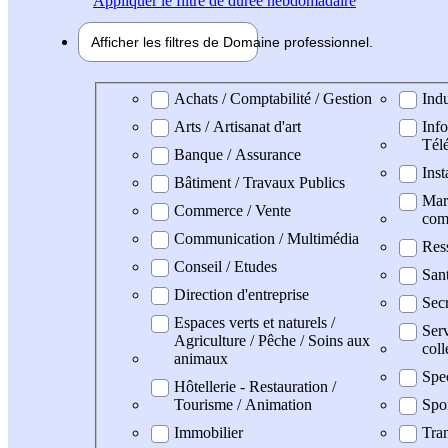
Appliquer
le filtre de durée hebdomadaire
Afficher les filtres de
Domaine pro
fessionnel
Domaine professionel
Achats / Comptabilité / Gestion
Indu
Arts / Artisanat d'art
Info
Tél
Banque / Assurance
Inst
Bâtiment / Travaux Publics
Mark
Commerce / Vente
com
Communication / Multimédia
Res
Conseil / Etudes
San
Direction d'entreprise
Secr
Espaces verts et naturels /
Serv
Agriculture / Pêche / Soins aux
coll
animaux
Spe
Hôtellerie - Restauration /
Tourisme / Animation
Spo
Immobilier
Tran