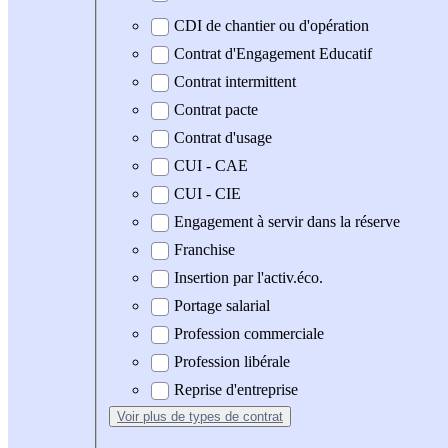
CDI de chantier ou d'opération
Contrat d'Engagement Educatif
Contrat intermittent
Contrat pacte
Contrat d'usage
CUI - CAE
CUI - CIE
Engagement à servir dans la réserve
Franchise
Insertion par l'activ.éco.
Portage salarial
Profession commerciale
Profession libérale
Reprise d'entreprise
Voir plus
de types de contrat