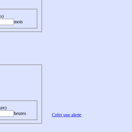
s)
mois
ure)
heures
Créer une alerte