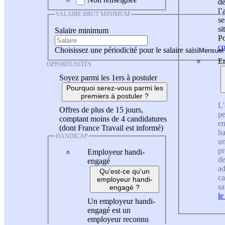
de
l
SALAIRE BRUT MINIMUM
se
si
Salaire minimum
Po
co
Choisissez une périodicité pour le salaire saisi
En
OPPORTUNITÉS
Soyez parmi les 1ers à postuler
Pourquoi serez-vous parmi les
premiers à postuler ?
L'
Offres de plus de 15 jours,
pe
comptant moins de 4 candidatures
en
(dont France Travail est informé)
ha
HANDICAP
un
pr
Employeur handi-
de
engagé
ad
Qu'est-ce qu'un
ca
employeur handi-
sa
engagé ?
le
Un employeur handi-
engagé est un
employeur reconnu