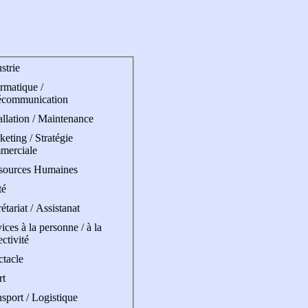
strie
rmatique /
écommunication
allation / Maintenance
eting / Stratégie
merciale
sources Humaines
té
étariat / Assistanat
ices à la personne / à la
ectivité
ctacle
rt
sport / Logistique