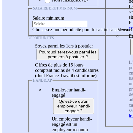
de
l
SALAIRE BRUT MINIMUM
se
si
Salaire minimum
Po
co
Choisissez une périodicité pour le salaire saisi
En
OPPORTUNITÉS
Soyez parmi les 1ers à postuler
Pourquoi serez-vous parmi les
premiers à postuler ?
L'
Offres de plus de 15 jours,
pe
comptant moins de 4 candidatures
en
(dont France Travail est informé)
ha
HANDICAP
un
pr
Employeur handi-
de
engagé
ad
Qu'est-ce qu'un
ca
employeur handi-
sa
engagé ?
le
Un employeur handi-
engagé est un
employeur reconnu