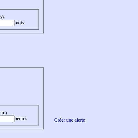
s)
mois
ure)
heures
Créer une alerte