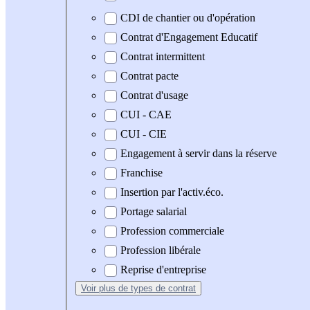
CDI de chantier ou d'opération
Contrat d'Engagement Educatif
Contrat intermittent
Contrat pacte
Contrat d'usage
CUI - CAE
CUI - CIE
Engagement à servir dans la réserve
Franchise
Insertion par l'activ.éco.
Portage salarial
Profession commerciale
Profession libérale
Reprise d'entreprise
Voir plus
de types de contrat