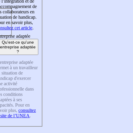
 l’intégration et de
’accompagnement de
s collaborateurs en
tuation de handicap.
ur en savoir plus,
nsultez cet article
.
treprise adaptée
Qu'est-ce qu'une
entreprise adaptée
?
entreprise adaptée
rmet à un travailleur
 situation de
ndicap d'exercer
e activité
ofessionnelle dans
s conditions
aptées à ses
pacités. Pour en
voir plus,
consultez
 site de l’UNEA
.