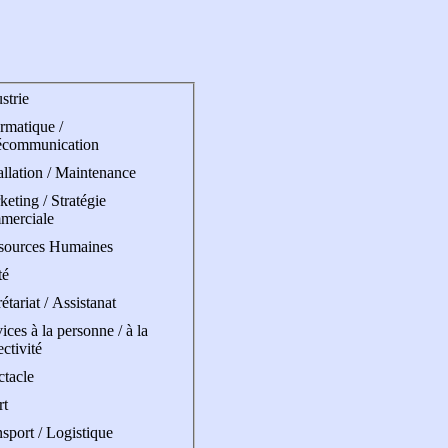
strie
rmatique /
écommunication
allation / Maintenance
eting / Stratégie
merciale
sources Humaines
té
étariat / Assistanat
ices à la personne / à la
ectivité
ctacle
rt
sport / Logistique