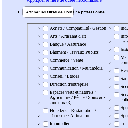
Appliquer
le filtre de durée hebdomadaire
Afficher les filtres de
Domaine pro
fessionnel
Domaine professionel
Achats / Comptabilité / Gestion
Indu
Arts / Artisanat d'art
Info
Tél
Banque / Assurance
Inst
Bâtiment / Travaux Publics
Mark
Commerce / Vente
com
Communication / Multimédia
Res
Conseil / Etudes
San
Direction d'entreprise
Secr
Espaces verts et naturels /
Serv
Agriculture / Pêche / Soins aux
coll
animaux (3)
Spe
Hôtellerie - Restauration /
Tourisme / Animation
Spo
Immobilier
Tran