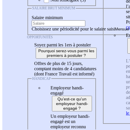
de
l
SALAIRE BRUT MINIMUM
se
si
Salaire minimum
Po
co
Choisissez une périodicité pour le salaire saisi
En
OPPORTUNITÉS
Soyez parmi les 1ers à postuler
Pourquoi serez-vous parmi les
premiers à postuler ?
L'
Offres de plus de 15 jours,
pe
comptant moins de 4 candidatures
en
(dont France Travail est informé)
ha
HANDICAP
un
pr
Employeur handi-
de
engagé
ad
Qu'est-ce qu'un
ca
employeur handi-
sa
engagé ?
le
Un employeur handi-
engagé est un
employeur reconnu