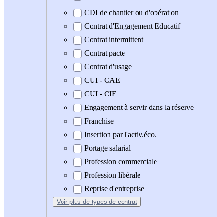
CDI de chantier ou d'opération
Contrat d'Engagement Educatif
Contrat intermittent
Contrat pacte
Contrat d'usage
CUI - CAE
CUI - CIE
Engagement à servir dans la réserve
Franchise
Insertion par l'activ.éco.
Portage salarial
Profession commerciale
Profession libérale
Reprise d'entreprise
Voir plus
de types de contrat