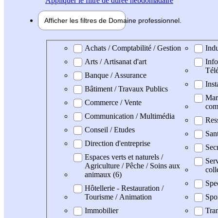
Appliquer
le filtre de durée hebdomadaire
Afficher les filtres de
Domaine pro
fessionnel
Domaine professionel
Achats / Comptabilité / Gestion
Indu
Arts / Artisanat d'art
Info
Tél
Banque / Assurance
Inst
Bâtiment / Travaux Publics
Mark
Commerce / Vente
com
Communication / Multimédia
Res
Conseil / Etudes
San
Direction d'entreprise
Secr
Espaces verts et naturels /
Serv
Agriculture / Pêche / Soins aux
coll
animaux (6)
Spe
Hôtellerie - Restauration /
Tourisme / Animation
Spo
Immobilier
Tran