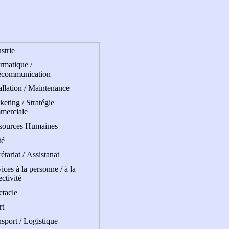
strie
rmatique /
écommunication
allation / Maintenance
eting / Stratégie
merciale
sources Humaines
té
étariat / Assistanat
ices à la personne / à la
ectivité
ctacle
rt
sport / Logistique