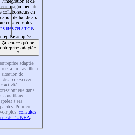
 l’intégration et de
’accompagnement de
s collaborateurs en
tuation de handicap.
ur en savoir plus,
nsultez cet article
.
treprise adaptée
Qu'est-ce qu'une
entreprise adaptée
?
entreprise adaptée
rmet à un travailleur
 situation de
ndicap d'exercer
e activité
ofessionnelle dans
s conditions
aptées à ses
pacités. Pour en
voir plus,
consultez
 site de l’UNEA
.