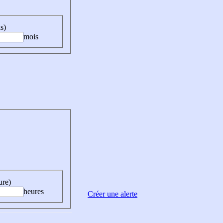
s)
mois
ure)
heures
Créer une alerte