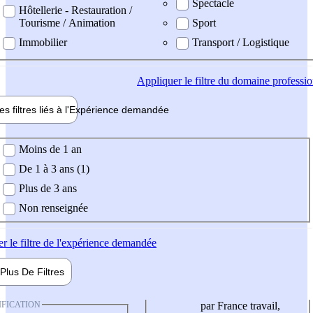
Spectacle
Hôtellerie - Restauration /
Tourisme / Animation
Sport
Immobilier
Transport / Logistique
Appliquer
le filtre du domaine professi
es filtres liés à l'
Expérience
demandée
ience demandée
Moins de 1 an
De 1 à 3 ans (1)
Plus de 3 ans
Non renseignée
er
le filtre de l'expérience demandée
Plus De
Filtres
IFICATION
par France travail,