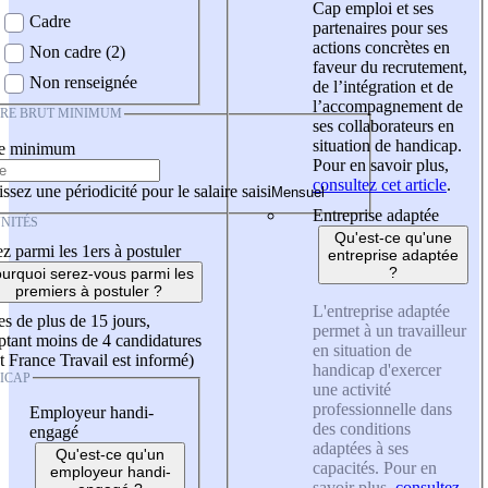
Cap emploi et ses
Cadre
partenaires pour ses
actions concrètes en
Non cadre (2)
faveur du recrutement,
Non renseignée
de l’intégration et de
l’accompagnement de
IRE BRUT MINIMUM
ses collaborateurs en
situation de handicap.
re minimum
Pour en savoir plus,
consultez cet article
.
ssez une périodicité pour le salaire saisi
Entreprise adaptée
NITÉS
Qu'est-ce qu'une
z parmi les 1ers à postuler
entreprise adaptée
?
urquoi serez-vous parmi les
premiers à postuler ?
L'entreprise adaptée
es de plus de 15 jours,
permet à un travailleur
tant moins de 4 candidatures
en situation de
t France Travail est informé)
handicap d'exercer
ICAP
une activité
professionnelle dans
Employeur handi-
des conditions
engagé
adaptées à ses
Qu'est-ce qu'un
capacités. Pour en
employeur handi-
savoir plus,
consultez