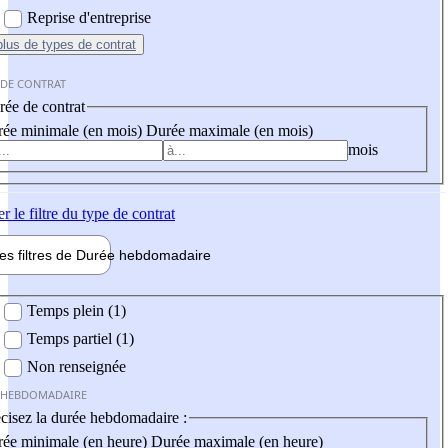
Reprise d'entreprise
plus
de types de contrat
 DE CONTRAT
ée de contrat
ée minimale (en mois)
Durée maximale (en mois)
mois
er
le filtre du type de contrat
les filtres de
Durée hebdo
madaire
 hebdomadaire
Temps plein (1)
Temps partiel (1)
Non renseignée
 HEBDOMADAIRE
cisez la durée hebdomadaire :
ée minimale (en heure)
Durée maximale (en heure)