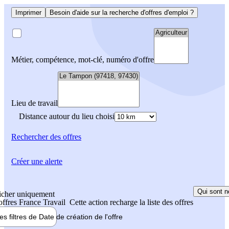
Imprimer
Besoin d'aide sur la recherche d'offres d'emploi ?
Métier, compétence, mot-clé, numéro d'offre
Lieu de travail
Distance autour du lieu choisi
Rechercher
des offres
Créer une alerte
Qui sont n
icher uniquement
 offres France Travail
Cette action recharge la liste des offres
les filtres de
Date de création
de l'offre