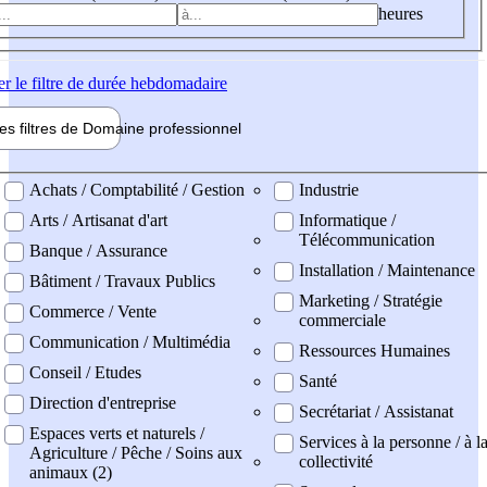
heures
er
le filtre de durée hebdomadaire
les filtres de
Domaine pro
fessionnel
ne professionel
Achats / Comptabilité / Gestion
Industrie
Arts / Artisanat d'art
Informatique /
Télécommunication
Banque / Assurance
Installation / Maintenance
Bâtiment / Travaux Publics
Marketing / Stratégie
Commerce / Vente
commerciale
Communication / Multimédia
Ressources Humaines
Conseil / Etudes
Santé
Direction d'entreprise
Secrétariat / Assistanat
Espaces verts et naturels /
Services à la personne / à l
Agriculture / Pêche / Soins aux
collectivité
animaux (2)