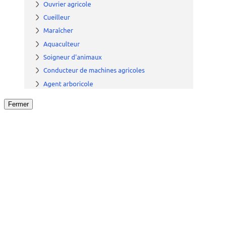
Fermer
Fermer
le détail de l'offre
/
Offre
sur
Offre précéden