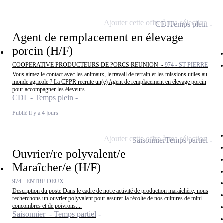
Ajouter cette offre à ma sélection
CDI
Temps plein
Agent de remplacement en élevage
porcin (H/F)
COOPERATIVE PRODUCTEURS DE PORCS REUNION -
974 - ST PIERRE
Vous aimez le contact avec les animaux, le travail de terrain et les missions utiles au
monde agricole ? La CPPR recrute un(e) Agent de remplacement en élevage porcin
pour accompagner les éleveurs...
CDI - Temps plein
Publié il y a 4 jours
Ajouter cette offre à ma sélection
Saisonnier
Temps partiel
Ouvrier/re polyvalent/e
Maraîcher/e (H/F)
974 - ENTRE DEUX
Description du poste Dans le cadre de notre activité de production maraîchère, nous
recherchons un ouvrier polyvalent pour assurer la récolte de nos cultures de mini
concombres et de poivrons....
Saisonnier - Temps partiel