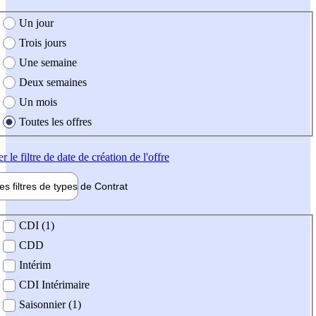
e création de l'offre
Un jour
Trois jours
Une semaine
Deux semaines
Un mois
Toutes les offres
er
le filtre de date de création de l'offre
les filtres de types de
Contrat
de contrat
CDI (1)
CDD
Intérim
CDI Intérimaire
Saisonnier (1)