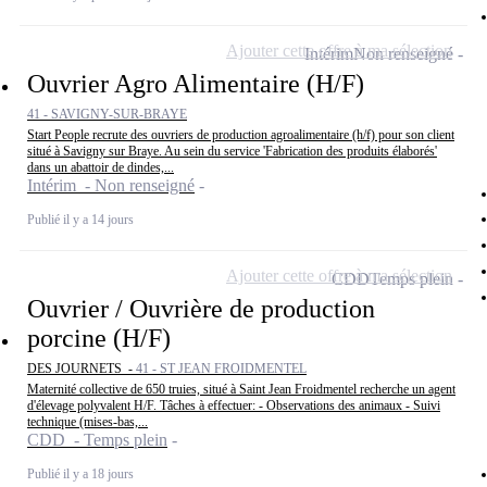
Ajouter cette offre à ma sélection
Intérim
Non renseigné
Ouvrier Agro Alimentaire (H/F)
41 - SAVIGNY-SUR-BRAYE
Start People recrute des ouvriers de production agroalimentaire (h/f) pour son client
situé à Savigny sur Braye. Au sein du service 'Fabrication des produits élaborés'
dans un abattoir de dindes,...
Intérim - Non renseigné
Publié il y a 14 jours
Ajouter cette offre à ma sélection
CDD
Temps plein
Ouvrier / Ouvrière de production
porcine (H/F)
DES JOURNETS -
41 - ST JEAN FROIDMENTEL
Maternité collective de 650 truies, situé à Saint Jean Froidmentel recherche un agent
d'élevage polyvalent H/F. Tâches à effectuer: - Observations des animaux - Suivi
technique (mises-bas,...
CDD - Temps plein
Publié il y a 18 jours