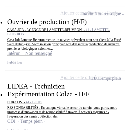
Ajouter cette offre à ma sélection
Intérim
Non renseigné
Ouvrier de production (H/F)
CASA JOB - AGENCE DE LAMOTTE-BEUVRON -
41 - LAMOTTE-
BEUVRON
Casa Job Lamotte-Beuvron recrute un ouvrier polyvalent pour son client à La Ferté
Saint Aubin (45). Votre mission principale sera d'assurer la production de matières
premières biologiques selon les...
Intérim - Non renseigné
Publié hier
Ajouter cette offre à ma sélection
CDI
Temps plein
LIDEA - Technicien
Expérimentation Colza - H/F
EURALIS -
41 - BLOIS
RESPONSABILITÉS : En tant que véritable acteur du terrain, vous portez notre
promesse d'innovation et de responsabilité à travers 5 activités majeures : -
Préparation des semis : Sélection des...
CDI - Temps plein