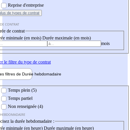
Reprise d'entreprise
plus
de types de contrat
 DE CONTRAT
ée de contrat
ée minimale (en mois)
Durée maximale (en mois)
mois
er
le filtre du type de contrat
les filtres de
Durée hebdo
madaire
 hebdomadaire
Temps plein (5)
Temps partiel
Non renseignée (4)
 HEBDOMADAIRE
cisez la durée hebdomadaire :
ée minimale (en heure)
Durée maximale (en heure)