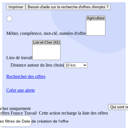
Imprimer
Besoin d'aide sur la recherche d'offres d'emploi ?
Métier, compétence, mot-clé, numéro d'offre
Lieu de travail
Distance autour du lieu choisi
Rechercher
des offres
Créer une alerte
Qui sont n
icher uniquement
 offres France Travail
Cette action recharge la liste des offres
les filtres de
Date de création
de l'offre