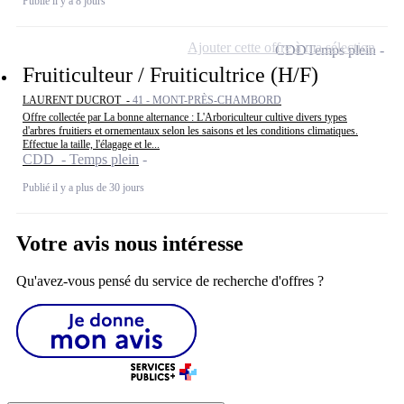
Publié il y a 8 jours
Ajouter cette offre à ma sélection
CDD
Temps plein
Fruiticulteur / Fruiticultrice (H/F)
LAURENT DUCROT -
41 - MONT-PRÈS-CHAMBORD
Offre collectée par La bonne alternance : L'Arboriculteur cultive divers types
d'arbres fruitiers et ornementaux selon les saisons et les conditions climatiques.
Effectue la taille, l'élagage et le...
CDD - Temps plein
Publié il y a plus de 30 jours
Votre avis nous intéresse
Qu'avez-vous pensé du service de recherche d'offres ?