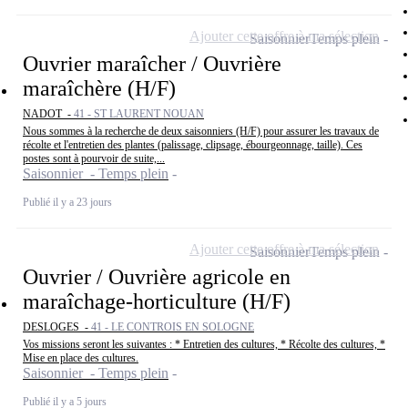
Ajouter cette offre à ma sélection
Saisonnier
Temps plein
Ouvrier maraîcher / Ouvrière
maraîchère (H/F)
NADOT -
41 - ST LAURENT NOUAN
Nous sommes à la recherche de deux saisonniers (H/F) pour assurer les travaux de
récolte et l'entretien des plantes (palissage, clipsage, ébourgeonnage, taille). Ces
postes sont à pourvoir de suite,...
Saisonnier - Temps plein
Publié il y a 23 jours
Ajouter cette offre à ma sélection
Saisonnier
Temps plein
Ouvrier / Ouvrière agricole en
maraîchage-horticulture (H/F)
DESLOGES -
41 - LE CONTROIS EN SOLOGNE
Vos missions seront les suivantes : * Entretien des cultures, * Récolte des cultures, *
Mise en place des cultures.
Saisonnier - Temps plein
Publié il y a 5 jours