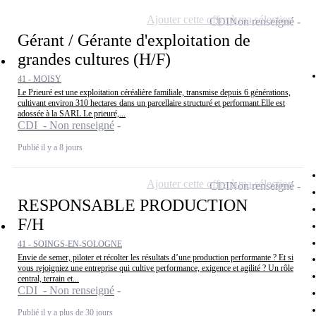
Ajouter cette offre à ma sélection
CDI
Non renseigné
Gérant / Gérante d'exploitation de
grandes cultures (H/F)
41 - MOISY
Le Prieuré est une exploitation céréalière familiale, transmise depuis 6 générations,
cultivant environ 310 hectares dans un parcellaire structuré et performant.Elle est
adossée à la SARL Le prieuré,...
CDI - Non renseigné
Publié il y a 8 jours
Ajouter cette offre à ma sélection
CDI
Non renseigné
RESPONSABLE PRODUCTION
F/H
41 - SOINGS-EN-SOLOGNE
Envie de semer, piloter et récolter les résultats d’une production performante ? Et si
vous rejoigniez une entreprise qui cultive performance, exigence et agilité ? Un rôle
central, terrain et...
CDI - Non renseigné
Publié il y a plus de 30 jours