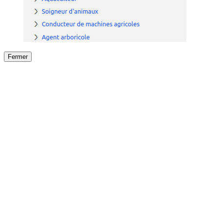
Fermer
Fermer
le détail de l'offre
/
Offre
sur
Offre précéden