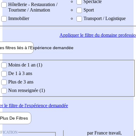
Spectacle
Hôtellerie - Restauration /
Tourisme / Animation
Sport
Immobilier
Transport / Logistique
Appliquer
le filtre du domaine professi
es filtres liés à l'
Expérience
demandée
ience demandée
Moins de 1 an (1)
De 1 à 3 ans
Plus de 3 ans
Non renseignée (1)
er
le filtre de l'expérience demandée
Plus De
Filtres
IFICATION
par France travail,