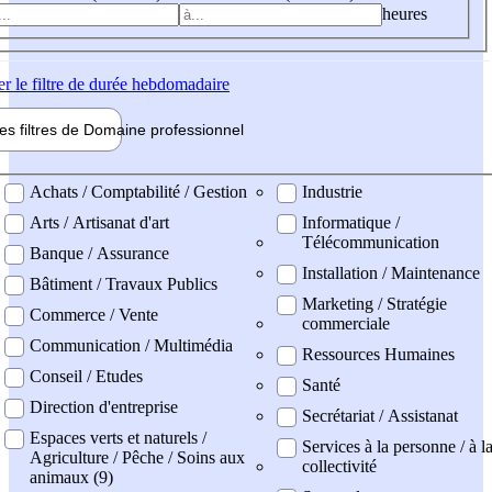
heures
er
le filtre de durée hebdomadaire
les filtres de
Domaine pro
fessionnel
ne professionel
Achats / Comptabilité / Gestion
Industrie
Arts / Artisanat d'art
Informatique /
Télécommunication
Banque / Assurance
Installation / Maintenance
Bâtiment / Travaux Publics
Marketing / Stratégie
Commerce / Vente
commerciale
Communication / Multimédia
Ressources Humaines
Conseil / Etudes
Santé
Direction d'entreprise
Secrétariat / Assistanat
Espaces verts et naturels /
Services à la personne / à l
Agriculture / Pêche / Soins aux
collectivité
animaux (9)