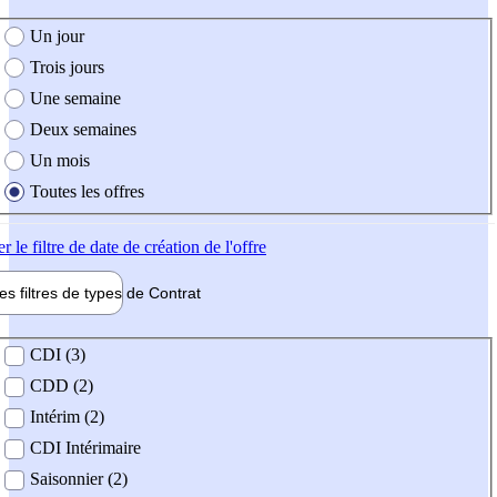
e création de l'offre
Un jour
Trois jours
Une semaine
Deux semaines
Un mois
Toutes les offres
er
le filtre de date de création de l'offre
les filtres de types de
Contrat
de contrat
CDI (3)
CDD (2)
Intérim (2)
CDI Intérimaire
Saisonnier (2)