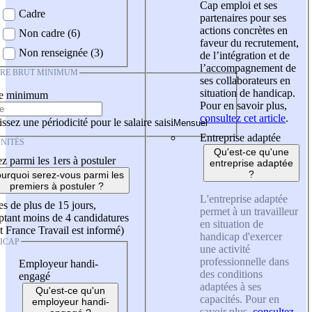
Cap emploi et ses
Cadre
partenaires pour ses
actions concrètes en
Non cadre (6)
faveur du recrutement,
Non renseignée (3)
de l’intégration et de
l’accompagnement de
IRE BRUT MINIMUM
ses collaborateurs en
situation de handicap.
re minimum
Pour en savoir plus,
consultez cet article
.
ssez une périodicité pour le salaire saisi
Entreprise adaptée
NITÉS
Qu'est-ce qu'une
z parmi les 1ers à postuler
entreprise adaptée
?
urquoi serez-vous parmi les
premiers à postuler ?
L'entreprise adaptée
es de plus de 15 jours,
permet à un travailleur
tant moins de 4 candidatures
en situation de
t France Travail est informé)
handicap d'exercer
ICAP
une activité
professionnelle dans
Employeur handi-
des conditions
engagé
adaptées à ses
Qu'est-ce qu'un
capacités. Pour en
employeur handi-
savoir plus,
consultez