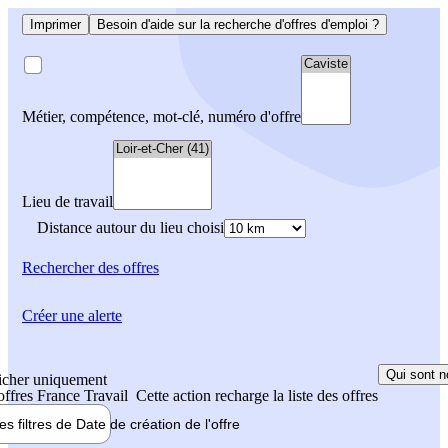
Imprimer
Besoin d'aide sur la recherche d'offres d'emploi ?
Métier, compétence, mot-clé, numéro d'offre
Lieu de travail
Distance autour du lieu choisi
Rechercher
des offres
Créer une alerte
Qui sont n
icher uniquement
 offres France Travail
Cette action recharge la liste des offres
les filtres de
Date de création
de l'offre