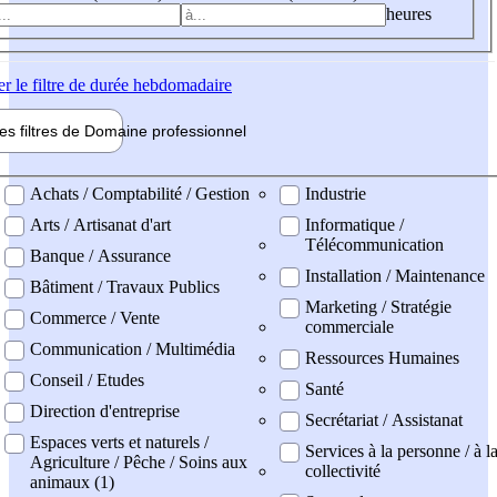
heures
er
le filtre de durée hebdomadaire
les filtres de
Domaine pro
fessionnel
ne professionel
Achats / Comptabilité / Gestion
Industrie
Arts / Artisanat d'art
Informatique /
Télécommunication
Banque / Assurance
Installation / Maintenance
Bâtiment / Travaux Publics
Marketing / Stratégie
Commerce / Vente
commerciale
Communication / Multimédia
Ressources Humaines
Conseil / Etudes
Santé
Direction d'entreprise
Secrétariat / Assistanat
Espaces verts et naturels /
Services à la personne / à l
Agriculture / Pêche / Soins aux
collectivité
animaux (1)