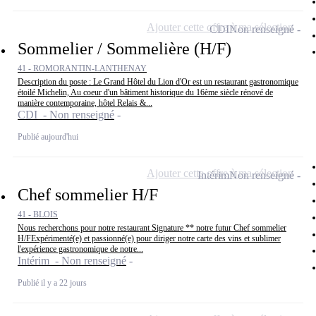
Ajouter cette offre à ma sélection
CDI
Non renseigné
Sommelier / Sommelière (H/F)
41 - ROMORANTIN-LANTHENAY
Description du poste : Le Grand Hôtel du Lion d'Or est un restaurant gastronomique
étoilé Michelin, Au coeur d'un bâtiment historique du 16ème siècle rénové de
manière contemporaine, hôtel Relais &...
CDI - Non renseigné
Publié aujourd'hui
Ajouter cette offre à ma sélection
Intérim
Non renseigné
Chef sommelier H/F
41 - BLOIS
Nous recherchons pour notre restaurant Signature ** notre futur Chef sommelier
H/FExpérimenté(e) et passionné(e) pour diriger notre carte des vins et sublimer
l'expérience gastronomique de notre...
Intérim - Non renseigné
Publié il y a 22 jours