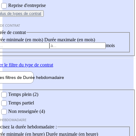
Reprise d'entreprise
plus
de types de contrat
 DE CONTRAT
ée de contrat
ée minimale (en mois)
Durée maximale (en mois)
mois
er
le filtre du type de contrat
les filtres de
Durée hebdo
madaire
 hebdomadaire
Temps plein (2)
Temps partiel
Non renseignée (4)
 HEBDOMADAIRE
cisez la durée hebdomadaire :
ée minimale (en heure)
Durée maximale (en heure)