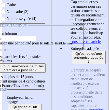
Cap emploi et ses
Cadre
partenaires pour ses
actions concrètes en
Non cadre (2)
faveur du recrutement,
Non renseignée (4)
de l’intégration et de
l’accompagnement de
IRE BRUT MINIMUM
ses collaborateurs en
situation de handicap.
re minimum
Pour en savoir plus,
consultez cet article
.
ssez une périodicité pour le salaire saisi
Entreprise adaptée
NITÉS
Qu'est-ce qu'une
z parmi les 1ers à postuler
entreprise adaptée
résultats
?
urquoi serez-vous parmi les
L'entreprise adaptée
premiers à postuler ?
permet à un travailleur
es de plus de 15 jours,
en situation de
tant moins de 4 candidatures
handicap d'exercer
t France Travail est informé)
une activité
ICAP
professionnelle dans
des conditions
Employeur handi-
adaptées à ses
engagé
capacités. Pour en
Qu'est-ce qu'un
savoir plus,
consultez