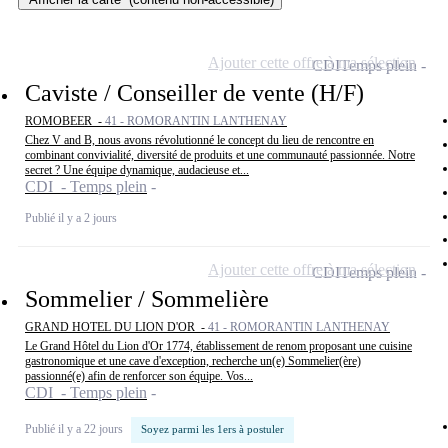
Ajouter cette offre à ma sélection
CDI
Temps plein
Caviste / Conseiller de vente (H/F)
ROMOBEER -
41 - ROMORANTIN LANTHENAY
Chez V and B, nous avons révolutionné le concept du lieu de rencontre en
combinant convivialité, diversité de produits et une communauté passionnée. Notre
secret ? Une équipe dynamique, audacieuse et...
CDI - Temps plein
Publié il y a 2 jours
Ajouter cette offre à ma sélection
CDI
Temps plein
Sommelier / Sommelière
GRAND HOTEL DU LION D'OR -
41 - ROMORANTIN LANTHENAY
Le Grand Hôtel du Lion d'Or 1774, établissement de renom proposant une cuisine
gastronomique et une cave d'exception, recherche un(e) Sommelier(ère)
passionné(e) afin de renforcer son équipe. Vos...
CDI - Temps plein
Publié il y a 22 jours
Soyez parmi les 1ers à postuler