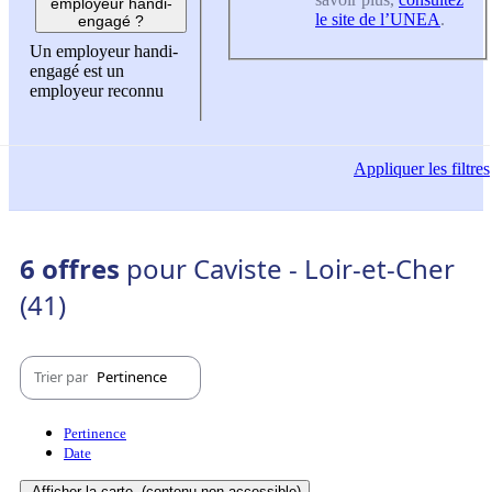
employeur handi-
le site de l’UNEA
.
engagé ?
Un employeur handi-
engagé est un
employeur reconnu
Appliquer
les filtres
6 offres
pour Caviste - Loir-et-Cher
(41)
Trier par
Pertinence
Pertinence
Date
Afficher la carte
(contenu non-accessible)