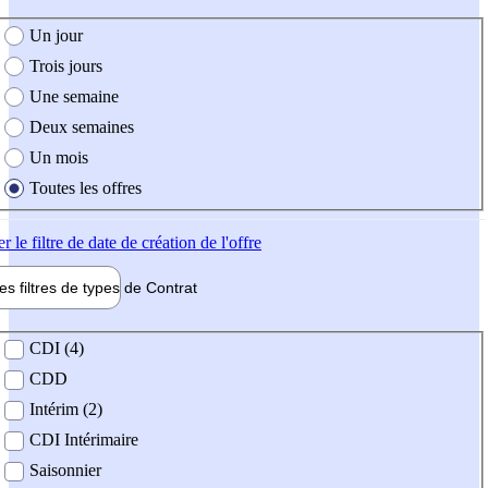
e création de l'offre
Un jour
Trois jours
Une semaine
Deux semaines
Un mois
Toutes les offres
er
le filtre de date de création de l'offre
les filtres de types de
Contrat
de contrat
CDI (4)
CDD
Intérim (2)
CDI Intérimaire
Saisonnier