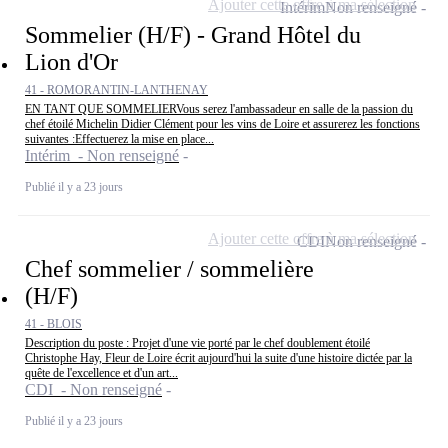
Ajouter cette offre à ma sélection
Intérim
Non renseigné
Sommelier (H/F) - Grand Hôtel du
Lion d'Or
41 - ROMORANTIN-LANTHENAY
EN TANT QUE SOMMELIERVous serez l'ambassadeur en salle de la passion du
chef étoilé Michelin Didier Clément pour les vins de Loire et assurerez les fonctions
suivantes :Effectuerez la mise en place...
Intérim - Non renseigné
Publié il y a 23 jours
Ajouter cette offre à ma sélection
CDI
Non renseigné
Chef sommelier / sommelière
(H/F)
41 - BLOIS
Description du poste : Projet d'une vie porté par le chef doublement étoilé
Christophe Hay, Fleur de Loire écrit aujourd'hui la suite d'une histoire dictée par la
quête de l'excellence et d'un art...
CDI - Non renseigné
Publié il y a 23 jours