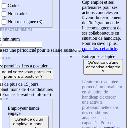
Cap emploi et ses
Cadre
partenaires pour ses
actions concrètes en
Non cadre
faveur du recrutement,
Non renseignée (3)
de l’intégration et de
l’accompagnement de
IRE BRUT MINIMUM
ses collaborateurs en
situation de handicap.
re minimum
Pour en savoir plus,
consultez cet article
.
ssez une périodicité pour le salaire saisi
Entreprise adaptée
NITÉS
Qu'est-ce qu'une
z parmi les 1ers à postuler
entreprise adaptée
?
urquoi serez-vous parmi les
premiers à postuler ?
L'entreprise adaptée
es de plus de 15 jours,
permet à un travailleur
tant moins de 4 candidatures
en situation de
t France Travail est informé)
handicap d'exercer
ICAP
une activité
professionnelle dans
Employeur handi-
des conditions
engagé
adaptées à ses
Qu'est-ce qu'un
capacités. Pour en
employeur handi-
savoir plus,
consultez