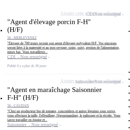
Ajouter cette offre à ma sélection
CDI
Non renseigné
"Agent d'élevage porcin F-H"
(H/F)
56 - MERLEVENEZ
"Elevage de 700 truies recrute son agent d'élevage polyvalent H/F. Vos missions
seront liées à la maternité et au post sevrage: soins, suivi, gestion de l'alimentation,
mises bas. Vous travaillerez...
CDI - Non renseigné
Publié il y a plus de 30 jours
Ajouter cette offre à ma sélection
Saisonnier
Non renseigné
"Agent en maraîchage Saisonnier
F-H" (H/F)
56 - CAUDAN
"Chez un producteur bio de tomates, concombres et autres légumes sous serres,
vous effectuez la taille, l'effeuillage, l'égourmandage, le palissage et la récolte. Vous
savez travailler en équipe et...
Saisonnier - Non renseigné