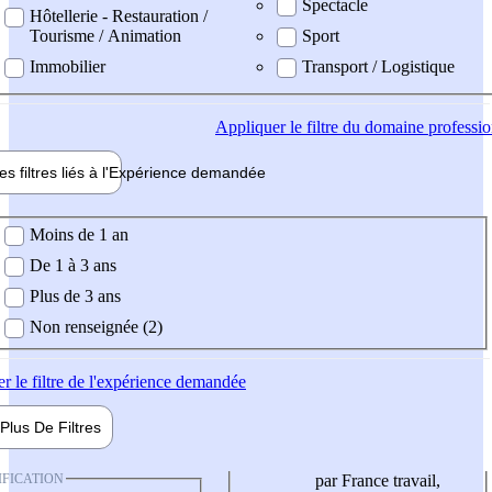
Spectacle
Hôtellerie - Restauration /
Tourisme / Animation
Sport
Immobilier
Transport / Logistique
Appliquer
le filtre du domaine professi
es filtres liés à l'
Expérience
demandée
ience demandée
Moins de 1 an
De 1 à 3 ans
Plus de 3 ans
Non renseignée (2)
er
le filtre de l'expérience demandée
Plus De
Filtres
IFICATION
par France travail,