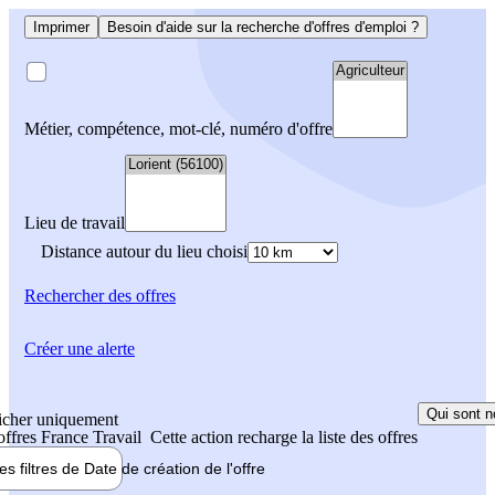
Imprimer
Besoin d'aide sur la recherche d'offres d'emploi ?
Métier, compétence, mot-clé, numéro d'offre
Lieu de travail
Distance autour du lieu choisi
Rechercher
des offres
Créer une alerte
Qui sont n
icher uniquement
 offres France Travail
Cette action recharge la liste des offres
les filtres de
Date de création
de l'offre