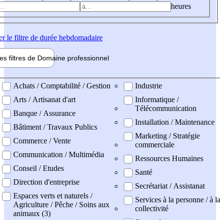
heures
er
le filtre de durée hebdomadaire
les filtres de
Domaine pro
fessionnel
ne professionel
Achats / Comptabilité / Gestion
Industrie
Arts / Artisanat d'art
Informatique /
Télécommunication
Banque / Assurance
Installation / Maintenance
Bâtiment / Travaux Publics
Marketing / Stratégie
Commerce / Vente
commerciale
Communication / Multimédia
Ressources Humaines
Conseil / Etudes
Santé
Direction d'entreprise
Secrétariat / Assistanat
Espaces verts et naturels /
Services à la personne / à l
Agriculture / Pêche / Soins aux
collectivité
animaux (3)