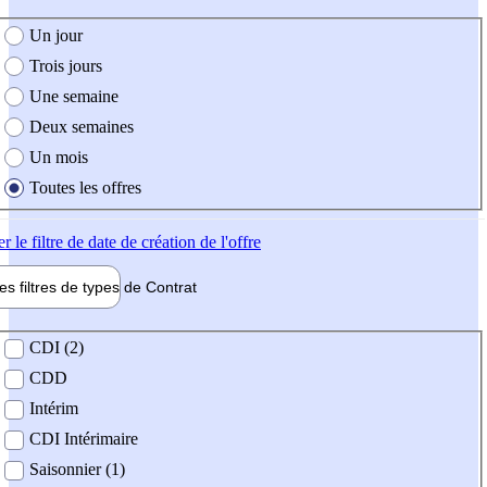
e création de l'offre
Un jour
Trois jours
Une semaine
Deux semaines
Un mois
Toutes les offres
er
le filtre de date de création de l'offre
les filtres de types de
Contrat
de contrat
CDI (2)
CDD
Intérim
CDI Intérimaire
Saisonnier (1)