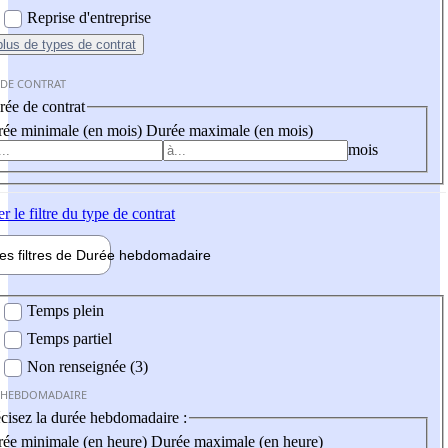
Reprise d'entreprise
plus
de types de contrat
 DE CONTRAT
ée de contrat
ée minimale (en mois)
Durée maximale (en mois)
mois
er
le filtre du type de contrat
les filtres de
Durée hebdo
madaire
 hebdomadaire
Temps plein
Temps partiel
Non renseignée (3)
 HEBDOMADAIRE
cisez la durée hebdomadaire :
ée minimale (en heure)
Durée maximale (en heure)