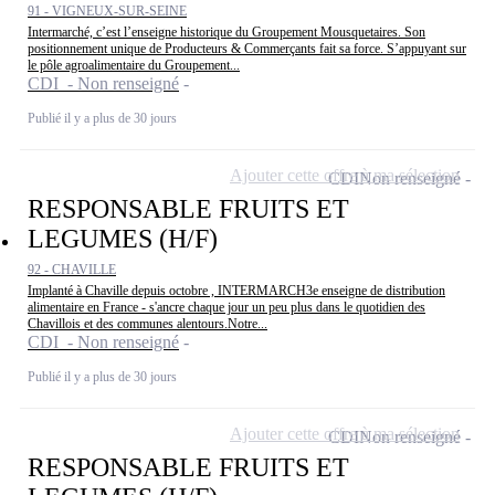
91 - VIGNEUX-SUR-SEINE
Intermarché, c’est l’enseigne historique du Groupement Mousquetaires. Son
positionnement unique de Producteurs & Commerçants fait sa force. S’appuyant sur
le pôle agroalimentaire du Groupement...
CDI - Non renseigné
Publié il y a plus de 30 jours
Ajouter cette offre à ma sélection
CDI
Non renseigné
RESPONSABLE FRUITS ET
LEGUMES (H/F)
92 - CHAVILLE
Implanté à Chaville depuis octobre , INTERMARCH3e enseigne de distribution
alimentaire en France - s'ancre chaque jour un peu plus dans le quotidien des
Chavillois et des communes alentours.Notre...
CDI - Non renseigné
Publié il y a plus de 30 jours
Ajouter cette offre à ma sélection
CDI
Non renseigné
RESPONSABLE FRUITS ET