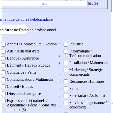
heures
er
le filtre de durée hebdomadaire
les filtres de
Domaine pro
fessionnel
ne professionel
Achats / Comptabilité / Gestion
Industrie
Arts / Artisanat d'art
Informatique /
Télécommunication
Banque / Assurance
Installation / Maintenance
Bâtiment / Travaux Publics
Marketing / Stratégie
Commerce / Vente
commerciale
Communication / Multimédia
Ressources Humaines
Conseil / Etudes
Santé
Direction d'entreprise
Secrétariat / Assistanat
Espaces verts et naturels /
Services à la personne / à l
Agriculture / Pêche / Soins aux
collectivité
animaux (8)