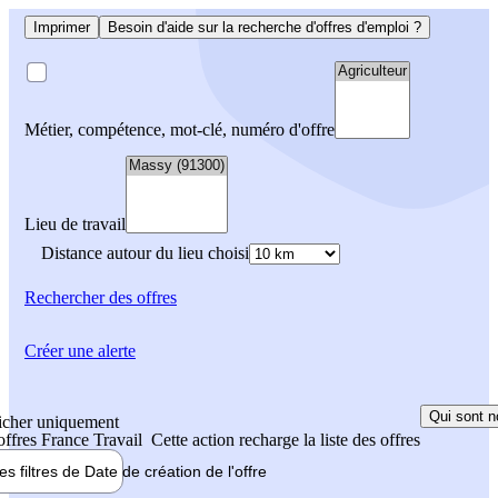
Imprimer
Besoin d'aide sur la recherche d'offres d'emploi ?
Métier, compétence, mot-clé, numéro d'offre
Lieu de travail
Distance autour du lieu choisi
Rechercher
des offres
Créer une alerte
Qui sont n
icher uniquement
 offres France Travail
Cette action recharge la liste des offres
les filtres de
Date de création
de l'offre