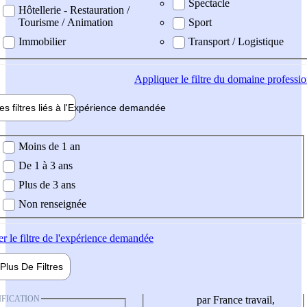
Spectacle
Hôtellerie - Restauration /
Tourisme / Animation
Sport
Immobilier
Transport / Logistique
Appliquer
le filtre du domaine professi
es filtres liés à l'
Expérience
demandée
ience demandée
Moins de 1 an
De 1 à 3 ans
Plus de 3 ans
Non renseignée
er
le filtre de l'expérience demandée
Plus De
Filtres
IFICATION
par France travail,