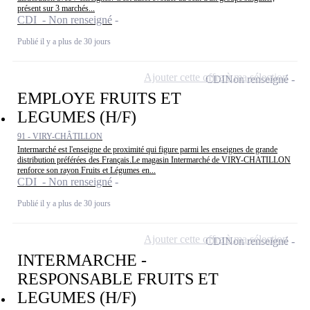
présent sur 3 marchés...
CDI - Non renseigné
Publié il y a plus de 30 jours
Ajouter cette offre à ma sélection
CDI
Non renseigné
EMPLOYE FRUITS ET
LEGUMES (H/F)
91 - VIRY-CHÂTILLON
Intermarché est l'enseigne de proximité qui figure parmi les enseignes de grande
distribution préférées des Français.Le magasin Intermarché de VIRY-CHATILLON
renforce son rayon Fruits et Légumes en...
CDI - Non renseigné
Publié il y a plus de 30 jours
Ajouter cette offre à ma sélection
CDI
Non renseigné
INTERMARCHE -
RESPONSABLE FRUITS ET
LEGUMES (H/F)