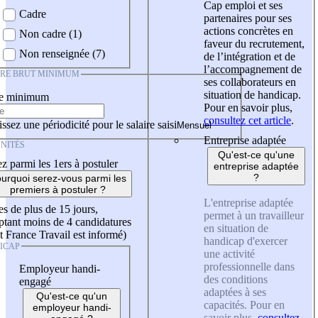
Cap emploi et ses
Cadre
partenaires pour ses
actions concrètes en
Non cadre (1)
faveur du recrutement,
Non renseignée (7)
de l’intégration et de
l’accompagnement de
IRE BRUT MINIMUM
ses collaborateurs en
situation de handicap.
re minimum
Pour en savoir plus,
consultez cet article
.
ssez une périodicité pour le salaire saisi
Entreprise adaptée
NITÉS
Qu'est-ce qu'une
z parmi les 1ers à postuler
entreprise adaptée
?
urquoi serez-vous parmi les
premiers à postuler ?
L'entreprise adaptée
es de plus de 15 jours,
permet à un travailleur
tant moins de 4 candidatures
en situation de
t France Travail est informé)
handicap d'exercer
ICAP
une activité
professionnelle dans
Employeur handi-
des conditions
engagé
adaptées à ses
Qu'est-ce qu'un
capacités. Pour en
employeur handi-
savoir plus,
consultez