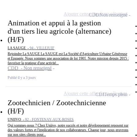
Ajouter cette offre à ma sélection
CDD
Non renseigné
Animation et appui à la gestion
d'un tiers lieu agricole (alternance)
(H/F)
LA SAUGE -
94 - VILLEJUIF
Rejoindre La SAUGE La SAUGE est La Société d'Agriculture Urbaine Généreuse
et Engagée. Nous sommes une association de loi 1901. Notre mission depuis 2015 :
favoriser la pratique d'une activité...
CDD - Non renseigné
Publié il y a 3 jours
Ajouter cette offre à ma sélection
CDI
Temps plein
Zootechnicien / Zootechnicienne
(H/F)
UNIIVO -
92 - FONTENAY-AUX-ROSES
Qui sommes-nous ? Chez Uniivo, notre succès et notre développement reposent sur
des valeurs fortes et l'implication de nos collaborateurs. Chaque jour, nous œuvrons
sur nos sites clients pour...