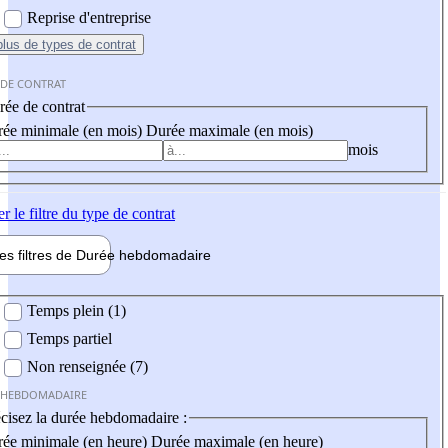
Reprise d'entreprise
plus
de types de contrat
 DE CONTRAT
ée de contrat
ée minimale (en mois)
Durée maximale (en mois)
mois
er
le filtre du type de contrat
les filtres de
Durée hebdo
madaire
 hebdomadaire
Temps plein (1)
Temps partiel
Non renseignée (7)
 HEBDOMADAIRE
cisez la durée hebdomadaire :
ée minimale (en heure)
Durée maximale (en heure)