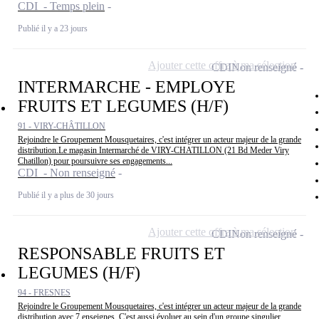
CDI - Temps plein
Publié il y a 23 jours
Ajouter cette offre à ma sélection
CDI
Non renseigné
INTERMARCHE - EMPLOYE
FRUITS ET LEGUMES (H/F)
91 - VIRY-CHÂTILLON
Rejoindre le Groupement Mousquetaires, c'est intégrer un acteur majeur de la grande
distribution.Le magasin Intermarché de VIRY-CHATILLON (21 Bd Meder Viry
Chatillon) pour poursuivre ses engagements...
CDI - Non renseigné
Publié il y a plus de 30 jours
Ajouter cette offre à ma sélection
CDI
Non renseigné
RESPONSABLE FRUITS ET
LEGUMES (H/F)
94 - FRESNES
Rejoindre le Groupement Mousquetaires, c'est intégrer un acteur majeur de la grande
distribution avec 7 enseignes. C'est aussi évoluer au sein d'un groupe singulier,