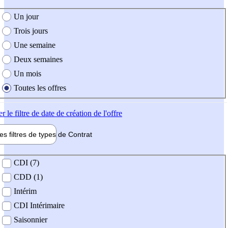
e création de l'offre
Un jour
Trois jours
Une semaine
Deux semaines
Un mois
Toutes les offres
er
le filtre de date de création de l'offre
les filtres de types de
Contrat
de contrat
CDI (7)
CDD (1)
Intérim
CDI Intérimaire
Saisonnier