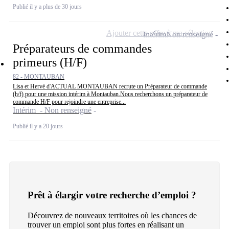
Publié il y a plus de 30 jours
Ajouter cette offre à ma sélection
Intérim
Non renseigné
Préparateurs de commandes
primeurs (H/F)
82 - MONTAUBAN
Lisa et Hervé d'ACTUAL MONTAUBAN recrute un Préparateur de commande
(h/f) pour une mission intérim à Montauban.Nous recherchons un préparateur de
commande H/F pour rejoindre une entreprise...
Intérim - Non renseigné
Publié il y a 20 jours
Prêt à élargir votre recherche d’emploi ?
Découvrez de nouveaux territoires où les chances de
trouver un emploi sont plus fortes en réalisant un