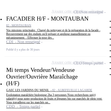
Ajouter cette offre à ma sélection
CDI
Non renseigné
FACADIER H/F - MONTAUBAN
82 - MONTAUBAN
Vos missions principales : Chargé du nettoyage et de la préparation de la façade -
Recouvrement par des enduits qu'il prépare et applique manuellement ou
mécaniquement. - Effectuer la pose des...
CDI - Non renseigné
Publié il y a plus de 30 jours
Ajouter cette offre à ma sélection
CDD
Temps partiel
Mi temps Vendeur/Vendeuse
Ouvrier/Ouvrière Maraîchage
(H/F)
GAEC LES JARDINS DU MENIL -
82 - ALBEFEUILLE LAGARDE
Exploitation maraîchère biologique 2ha 3 personnes Nous recherchons un(e)
salarié(e) pour notre production de fruits et légumes bio sur marchés de plein vent.
Vous travaillerez sur les marchés un...
CDD - Temps partiel