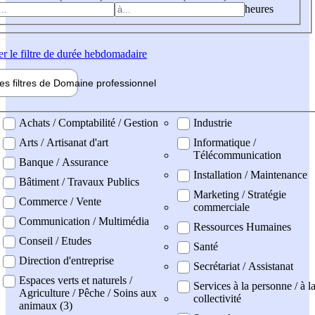
heures
er
le filtre de durée hebdomadaire
les filtres de
Domaine pro
fessionnel
ne professionel
Achats / Comptabilité / Gestion
Industrie
Arts / Artisanat d'art
Informatique /
Télécommunication
Banque / Assurance
Installation / Maintenance
Bâtiment / Travaux Publics
Marketing / Stratégie
Commerce / Vente
commerciale
Communication / Multimédia
Ressources Humaines
Conseil / Etudes
Santé
Direction d'entreprise
Secrétariat / Assistanat
Espaces verts et naturels /
Services à la personne / à l
Agriculture / Pêche / Soins aux
collectivité
animaux (3)