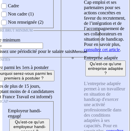
Cap emploi et ses
Cadre
partenaires pour ses
actions concrètes en
Non cadre (1)
faveur du recrutement,
Non renseignée (2)
de l’intégration et de
l’accompagnement de
IRE BRUT MINIMUM
ses collaborateurs en
situation de handicap.
re minimum
Pour en savoir plus,
consultez cet article
.
ssez une périodicité pour le salaire saisi
Entreprise adaptée
NITÉS
Qu'est-ce qu'une
z parmi les 1ers à postuler
entreprise adaptée
?
urquoi serez-vous parmi les
premiers à postuler ?
L'entreprise adaptée
es de plus de 15 jours,
permet à un travailleur
tant moins de 4 candidatures
en situation de
t France Travail est informé)
handicap d'exercer
ICAP
une activité
professionnelle dans
Employeur handi-
des conditions
engagé
adaptées à ses
Qu'est-ce qu'un
capacités. Pour en
employeur handi-
savoir plus,
consultez