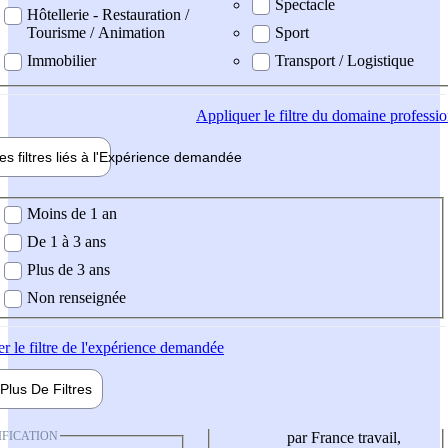
Spectacle
Hôtellerie - Restauration /
Tourisme / Animation
Sport
Immobilier
Transport / Logistique
Appliquer
le filtre du domaine professi
es filtres liés à l'
Expérience
demandée
ience demandée
Moins de 1 an
De 1 à 3 ans
Plus de 3 ans
Non renseignée
er
le filtre de l'expérience demandée
Plus De
Filtres
IFICATION
par France travail,