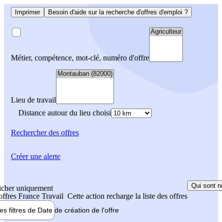
Imprimer
Besoin d'aide sur la recherche d'offres d'emploi ?
Métier, compétence, mot-clé, numéro d'offre
Lieu de travail
Distance autour du lieu choisi
Rechercher
des offres
Créer une alerte
Qui sont n
icher uniquement
 offres France Travail
Cette action recharge la liste des offres
les filtres de
Date de création
de l'offre