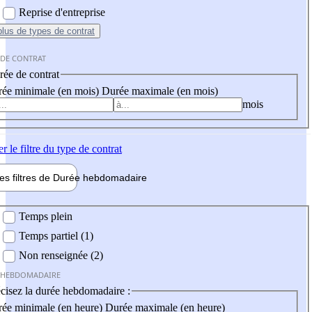
Reprise d'entreprise
plus
de types de contrat
 DE CONTRAT
ée de contrat
ée minimale (en mois)
Durée maximale (en mois)
mois
er
le filtre du type de contrat
les filtres de
Durée hebdo
madaire
 hebdomadaire
Temps plein
Temps partiel (1)
Non renseignée (2)
 HEBDOMADAIRE
cisez la durée hebdomadaire :
ée minimale (en heure)
Durée maximale (en heure)