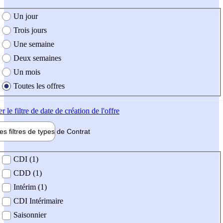
e création de l'offre
Un jour
Trois jours
Une semaine
Deux semaines
Un mois
Toutes les offres
er
le filtre de date de création de l'offre
les filtres de types de
Contrat
de contrat
CDI (1)
CDD (1)
Intérim (1)
CDI Intérimaire
Saisonnier