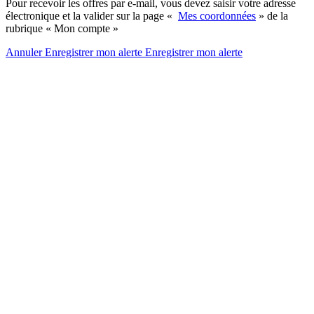
Pour recevoir les offres par e-mail, vous devez saisir votre adresse
électronique et la valider sur la page «
Mes coordonnées
» de la
rubrique « Mon compte »
Annuler
Enregistrer mon alerte
Enregistrer
mon alerte