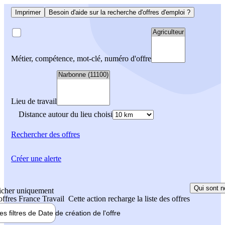
Imprimer
Besoin d'aide sur la recherche d'offres d'emploi ?
Métier, compétence, mot-clé, numéro d'offre
Lieu de travail
Distance autour du lieu choisi
Rechercher
des offres
Créer une alerte
Qui sont n
icher uniquement
 offres France Travail
Cette action recharge la liste des offres
les filtres de
Date de création
de l'offre