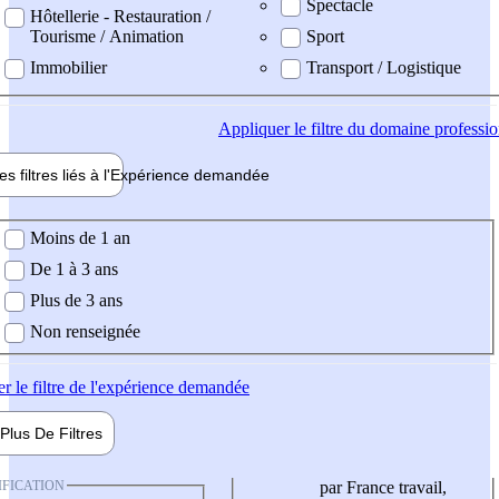
Spectacle
Hôtellerie - Restauration /
Tourisme / Animation
Sport
Immobilier
Transport / Logistique
Appliquer
le filtre du domaine professi
es filtres liés à l'
Expérience
demandée
ience demandée
Moins de 1 an
De 1 à 3 ans
Plus de 3 ans
Non renseignée
er
le filtre de l'expérience demandée
Plus De
Filtres
IFICATION
par France travail,