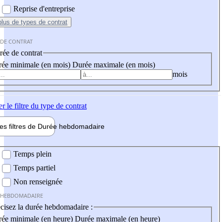
Reprise d'entreprise
plus
de types de contrat
 DE CONTRAT
ée de contrat
ée minimale (en mois)
Durée maximale (en mois)
mois
er
le filtre du type de contrat
les filtres de
Durée hebdo
madaire
 hebdomadaire
Temps plein
Temps partiel
Non renseignée
 HEBDOMADAIRE
cisez la durée hebdomadaire :
ée minimale (en heure)
Durée maximale (en heure)