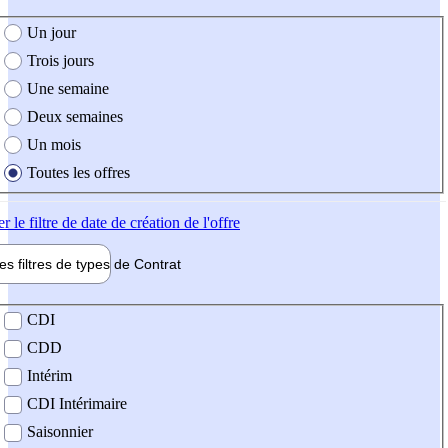
e création de l'offre
Un jour
Trois jours
Une semaine
Deux semaines
Un mois
Toutes les offres
er
le filtre de date de création de l'offre
les filtres de types de
Contrat
de contrat
CDI
CDD
Intérim
CDI Intérimaire
Saisonnier