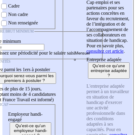
Cap emploi et ses
Cadre
partenaires pour ses
actions concrètes en
Non cadre
faveur du recrutement,
Non renseignée
de l’intégration et de
l’accompagnement de
IRE BRUT MINIMUM
ses collaborateurs en
situation de handicap.
re minimum
Pour en savoir plus,
consultez cet article
.
ssez une périodicité pour le salaire saisi
Entreprise adaptée
NITÉS
Qu'est-ce qu'une
z parmi les 1ers à postuler
entreprise adaptée
?
urquoi serez-vous parmi les
premiers à postuler ?
L'entreprise adaptée
es de plus de 15 jours,
permet à un travailleur
tant moins de 4 candidatures
en situation de
t France Travail est informé)
handicap d'exercer
ICAP
une activité
professionnelle dans
Employeur handi-
des conditions
engagé
adaptées à ses
Qu'est-ce qu'un
capacités. Pour en
employeur handi-
savoir plus,
consultez