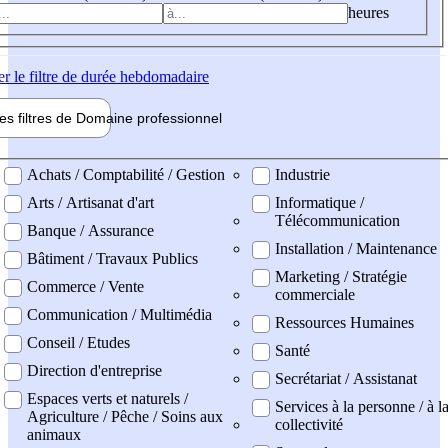
heures
er
le filtre de durée hebdomadaire
les filtres de
Domaine pro
fessionnel
ne professionel
Achats / Comptabilité / Gestion
Industrie
Arts / Artisanat d'art
Informatique /
Télécommunication
Banque / Assurance
Installation / Maintenance
Bâtiment / Travaux Publics
Marketing / Stratégie
Commerce / Vente
commerciale
Communication / Multimédia
Ressources Humaines
Conseil / Etudes
Santé
Direction d'entreprise
Secrétariat / Assistanat
Espaces verts et naturels /
Services à la personne / à l
Agriculture / Pêche / Soins aux
collectivité
animaux