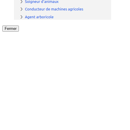
Fermer
Fermer
le détail de l'offre
/
Offre
sur
Offre précéden