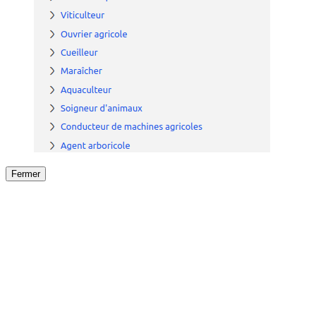
Fermer
Fermer
le détail de l'offre
/
Offre
sur
Offre précéden