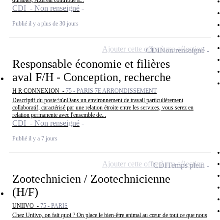
durables, Axéréal contribue à...
CDI - Non renseigné
Publié il y a plus de 30 jours
Ajouter cette offre à ma sélection
CDI
Non renseigné
Responsable économie et filières
aval F/H - Conception, recherche
H R CONNEXION -
75 - PARIS 7E ARRONDISSEMENT
Descriptif du poste:\n\nDans un environnement de travail particulièrement
collaboratif, caractérisé par une relation étroite entre les services, vous serez en
relation permanente avec l'ensemble de...
CDI - Non renseigné
Publié il y a 7 jours
Ajouter cette offre à ma sélection
CDI
Temps plein
Zootechnicien / Zootechnicienne
(H/F)
UNIIVO -
75 - PARIS
Chez Uniivo, on fait quoi ? On place le bien-être animal au cœur de tout ce que nous