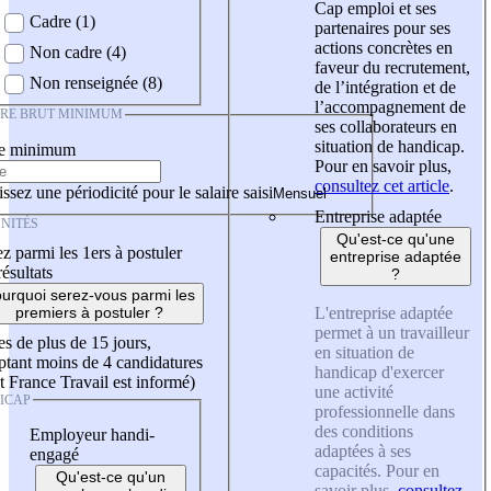
Cap emploi et ses
Cadre (1)
partenaires pour ses
actions concrètes en
Non cadre (4)
faveur du recrutement,
Non renseignée (8)
de l’intégration et de
l’accompagnement de
IRE BRUT MINIMUM
ses collaborateurs en
situation de handicap.
re minimum
Pour en savoir plus,
consultez cet article
.
ssez une périodicité pour le salaire saisi
Entreprise adaptée
NITÉS
Qu'est-ce qu'une
z parmi les 1ers à postuler
entreprise adaptée
résultats
?
urquoi serez-vous parmi les
L'entreprise adaptée
premiers à postuler ?
permet à un travailleur
es de plus de 15 jours,
en situation de
tant moins de 4 candidatures
handicap d'exercer
t France Travail est informé)
une activité
ICAP
professionnelle dans
des conditions
Employeur handi-
adaptées à ses
engagé
capacités. Pour en
Qu'est-ce qu'un
savoir plus,
consultez