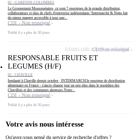
92 - GARENNE-COLOMBES
Le Groupement Mousquetaires, ce sont 7 enseignes de la grande distribution,
collaborateurs et plus de chefs d'entreprise indépendants !Intermarché & Netto fait
du mieux manger accessible à tous une...
CDI - Non renseigné
Publié il y a plus de 30 jours
Ajouter cette offre à ma sélection
CDI
Non renseigné
RESPONSABLE FRUITS ET
LEGUMES (H/F)
92 - CHAVILLE
Implanté à Chaville depuis octobre , INTERMARCH3e enseigne de distribution
alimentaire en France - s'ancre chaque jour un peu plus dans le quotidien des
Chavillois et des communes alentours.Notre...
CDI - Non renseigné
Publié il y a plus de 30 jours
Votre avis nous intéresse
Qu'avez-vous pensé du service de recherche d'offres ?