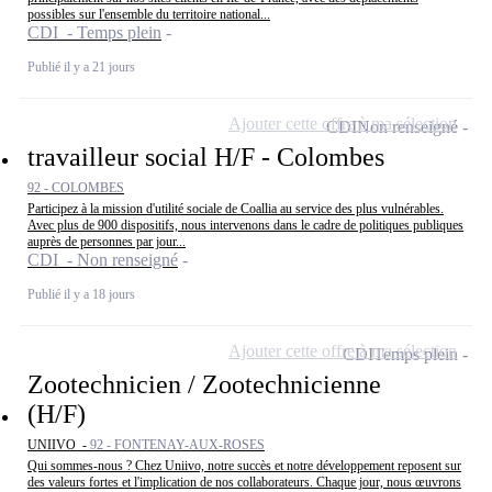
possibles sur l'ensemble du territoire national...
CDI - Temps plein
Publié il y a 21 jours
Ajouter cette offre à ma sélection
CDI
Non renseigné
travailleur social H/F - Colombes
92 - COLOMBES
Participez à la mission d'utilité sociale de Coallia au service des plus vulnérables.
Avec plus de 900 dispositifs, nous intervenons dans le cadre de politiques publiques
auprès de personnes par jour...
CDI - Non renseigné
Publié il y a 18 jours
Ajouter cette offre à ma sélection
CDI
Temps plein
Zootechnicien / Zootechnicienne
(H/F)
UNIIVO -
92 - FONTENAY-AUX-ROSES
Qui sommes-nous ? Chez Uniivo, notre succès et notre développement reposent sur
des valeurs fortes et l'implication de nos collaborateurs. Chaque jour, nous œuvrons