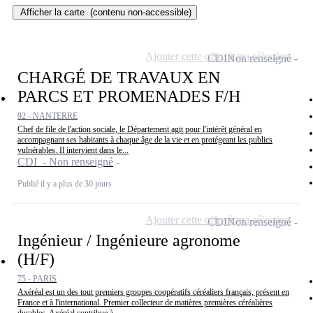
Afficher la carte
(contenu non-accessible)
Ajouter cette offre à ma sélection
CDI
Non renseigné
CHARGÉ DE TRAVAUX EN
PARCS ET PROMENADES F/H
92 - NANTERRE
Chef de file de l'action sociale, le Département agit pour l'intérêt général en
accompagnant ses habitants à chaque âge de la vie et en protégeant les publics
vulnérables. Il intervient dans le...
CDI - Non renseigné
Publié il y a plus de 30 jours
Ajouter cette offre à ma sélection
CDI
Non renseigné
Ingénieur / Ingénieure agronome
(H/F)
75 - PARIS
Axéréal est un des tout premiers groupes coopératifs céréaliers français, présent en
France et à l'international. Premier collecteur de matières premières céréalières