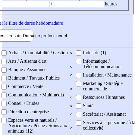
heures
er
le filtre de durée hebdomadaire
les filtres de
Domaine pro
fessionnel
ne professionel
Achats / Comptabilité / Gestion
Industrie (1)
Arts / Artisanat d'art
Informatique /
Télécommunication
Banque / Assurance
Installation / Maintenance
Bâtiment / Travaux Publics
Marketing / Stratégie
Commerce / Vente
commerciale
Communication / Multimédia
Ressources Humaines
Conseil / Etudes
Santé
Direction d'entreprise
Secrétariat / Assistanat
Espaces verts et naturels /
Services à la personne / à l
Agriculture / Pêche / Soins aux
collectivité
animaux (12)