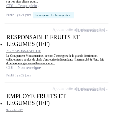
sur nos sites clients pour...
CDI - Temps plein
Publié il y a 21 jours
Soyez parmi les 1ers à postuler
Ajouter cette offre à ma sélection
CDI
Non renseigné
RESPONSABLE FRUITS ET
LEGUMES (H/F)
78 - MAISONS-LAFFITTE
Le Groupement Mousquetaires, ce sont 7 enseignes de la grande distribution,
collaborateurs et plus de chefs d'entreprise indépendants !Intermarché & Netto fait
du mieux manger accessible à tous une...
CDI - Non renseigné
Publié il y a 22 jours
Ajouter cette offre à ma sélection
CDI
Non renseigné
EMPLOYE FRUITS ET
LEGUMES (H/F)
92 - CLICHY