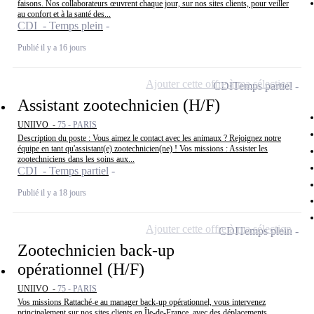
faisons. Nos collaborateurs œuvrent chaque jour, sur nos sites clients, pour veiller
au confort et à la santé des...
CDI - Temps plein
Publié il y a 16 jours
Ajouter cette offre à ma sélection
CDI
Temps partiel
Assistant zootechnicien (H/F)
UNIIVO -
75 - PARIS
Description du poste : Vous aimez le contact avec les animaux ? Rejoignez notre
équipe en tant qu'assistant(e) zootechnicien(ne) ! Vos missions : Assister les
zootechniciens dans les soins aux...
CDI - Temps partiel
Publié il y a 18 jours
Ajouter cette offre à ma sélection
CDI
Temps plein
Zootechnicien back-up
opérationnel (H/F)
UNIIVO -
75 - PARIS
Vos missions Rattaché-e au manager back-up opérationnel, vous intervenez
principalement sur nos sites clients en Île-de-France, avec des déplacements