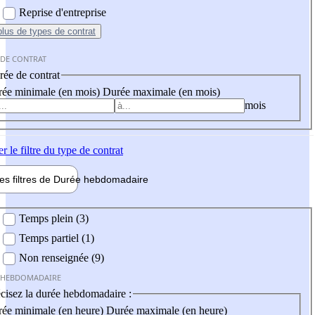
Reprise d'entreprise
plus
de types de contrat
 DE CONTRAT
ée de contrat
ée minimale (en mois)
Durée maximale (en mois)
mois
er
le filtre du type de contrat
les filtres de
Durée hebdo
madaire
 hebdomadaire
Temps plein (3)
Temps partiel (1)
Non renseignée (9)
 HEBDOMADAIRE
cisez la durée hebdomadaire :
ée minimale (en heure)
Durée maximale (en heure)