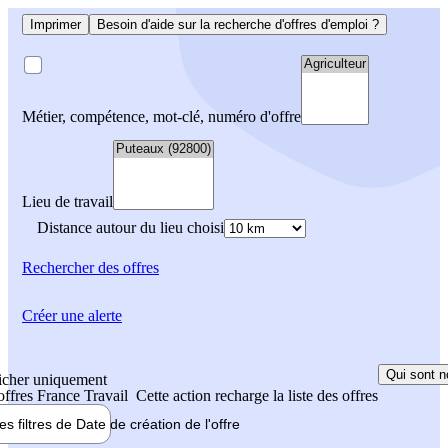
Imprimer
Besoin d'aide sur la recherche d'offres d'emploi ?
Métier, compétence, mot-clé, numéro d'offre
Lieu de travail
Distance autour du lieu choisi
Rechercher
des offres
Créer une alerte
Qui sont n
icher uniquement
 offres France Travail
Cette action recharge la liste des offres
les filtres de
Date de création
de l'offre