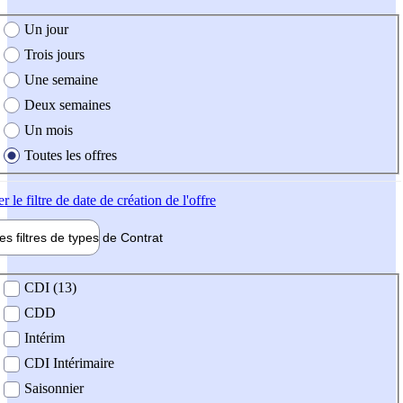
e création de l'offre
Un jour
Trois jours
Une semaine
Deux semaines
Un mois
Toutes les offres
er
le filtre de date de création de l'offre
les filtres de types de
Contrat
de contrat
CDI (13)
CDD
Intérim
CDI Intérimaire
Saisonnier