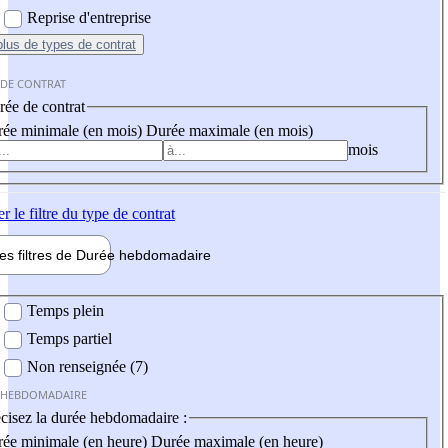
Reprise d'entreprise
plus
de types de contrat
 DE CONTRAT
ée de contrat
ée minimale (en mois)
Durée maximale (en mois)
mois
er
le filtre du type de contrat
les filtres de
Durée hebdo
madaire
 hebdomadaire
Temps plein
Temps partiel
Non renseignée (7)
 HEBDOMADAIRE
cisez la durée hebdomadaire :
ée minimale (en heure)
Durée maximale (en heure)