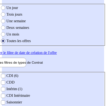
e création de l'offre
Un jour
Trois jours
Une semaine
Deux semaines
Un mois
Toutes les offres
er
le filtre de date de création de l'offre
les filtres de types de
Contrat
de contrat
CDI (6)
CDD
Intérim (1)
CDI Intérimaire
Saisonnier