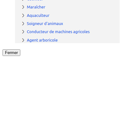
Fermer
Fermer
le détail de l'offre
/
Offre
sur
Offre précéden