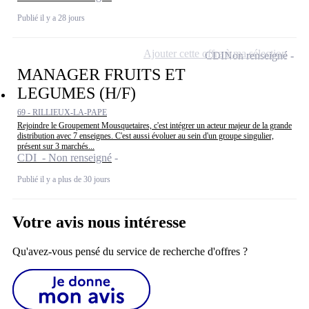
Publié il y a 28 jours
Ajouter cette offre à ma sélection
CDI
Non renseigné
MANAGER FRUITS ET
LEGUMES (H/F)
69 - RILLIEUX-LA-PAPE
Rejoindre le Groupement Mousquetaires, c'est intégrer un acteur majeur de la grande
distribution avec 7 enseignes. C'est aussi évoluer au sein d'un groupe singulier,
présent sur 3 marchés...
CDI - Non renseigné
Publié il y a plus de 30 jours
Votre avis nous intéresse
Qu'avez-vous pensé du service de recherche d'offres ?