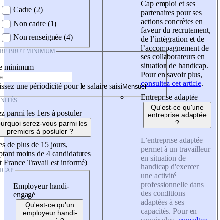
Cap emploi et ses
Cadre (2)
partenaires pour ses
actions concrètes en
Non cadre (1)
faveur du recrutement,
Non renseignée (4)
de l’intégration et de
l’accompagnement de
IRE BRUT MINIMUM
ses collaborateurs en
situation de handicap.
re minimum
Pour en savoir plus,
consultez cet article
.
ssez une périodicité pour le salaire saisi
Entreprise adaptée
NITÉS
Qu'est-ce qu'une
z parmi les 1ers à postuler
entreprise adaptée
?
urquoi serez-vous parmi les
premiers à postuler ?
L'entreprise adaptée
es de plus de 15 jours,
permet à un travailleur
tant moins de 4 candidatures
en situation de
t France Travail est informé)
handicap d'exercer
ICAP
une activité
professionnelle dans
Employeur handi-
des conditions
engagé
adaptées à ses
Qu'est-ce qu'un
capacités. Pour en
employeur handi-
savoir plus,
consultez