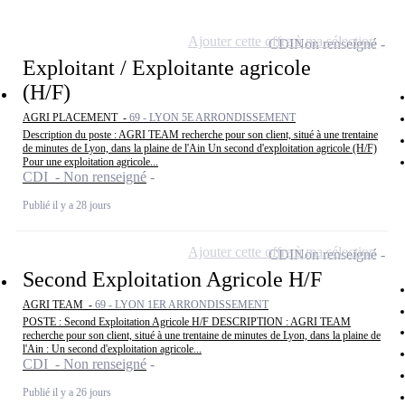
Ajouter cette offre à ma sélection
CDI
Non renseigné
Exploitant / Exploitante agricole
(H/F)
AGRI PLACEMENT -
69 - LYON 5E ARRONDISSEMENT
Description du poste : AGRI TEAM recherche pour son client, situé à une trentaine
de minutes de Lyon, dans la plaine de l'Ain Un second d'exploitation agricole (H/F)
Pour une exploitation agricole...
CDI - Non renseigné
Publié il y a 28 jours
Ajouter cette offre à ma sélection
CDI
Non renseigné
Second Exploitation Agricole H/F
AGRI TEAM -
69 - LYON 1ER ARRONDISSEMENT
POSTE : Second Exploitation Agricole H/F DESCRIPTION : AGRI TEAM
recherche pour son client, situé à une trentaine de minutes de Lyon, dans la plaine de
l'Ain : Un second d'exploitation agricole...
CDI - Non renseigné
Publié il y a 26 jours