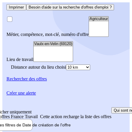
Imprimer
Besoin d'aide sur la recherche d'offres d'emploi ?
Métier, compétence, mot-clé, numéro d'offre
Lieu de travail
Distance autour du lieu choisi
Rechercher
des offres
Créer une alerte
Qui sont n
icher uniquement
 offres France Travail
Cette action recharge la liste des offres
les filtres de
Date de création
de l'offre