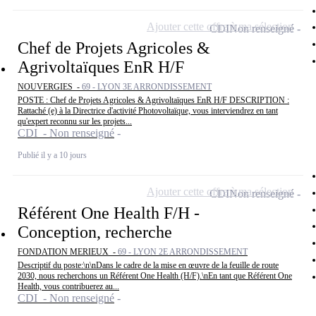
Ajouter cette offre à ma sélection
CDI
Non renseigné
Chef de Projets Agricoles &
Agrivoltaïques EnR H/F
NOUVERGIES -
69 - LYON 3E ARRONDISSEMENT
POSTE : Chef de Projets Agricoles & Agrivoltaïques EnR H/F DESCRIPTION :
Rattaché (e) à la Directrice d'activité Photovoltaïque, vous interviendrez en tant
qu'expert reconnu sur les projets...
CDI - Non renseigné
Publié il y a 10 jours
Ajouter cette offre à ma sélection
CDI
Non renseigné
Référent One Health F/H -
Conception, recherche
FONDATION MERIEUX -
69 - LYON 2E ARRONDISSEMENT
Descriptif du poste:\n\nDans le cadre de la mise en œuvre de la feuille de route
2030, nous recherchons un Référent One Health (H/F).\nEn tant que Référent One
Health, vous contribuerez au...
CDI - Non renseigné