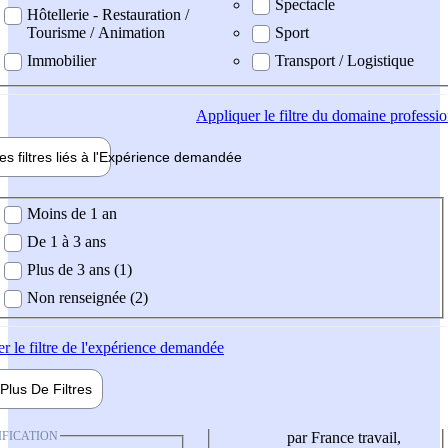
Spectacle
Hôtellerie - Restauration /
Tourisme / Animation
Sport
Immobilier
Transport / Logistique
Appliquer
le filtre du domaine professi
es filtres liés à l'
Expérience
demandée
ience demandée
Moins de 1 an
De 1 à 3 ans
Plus de 3 ans (1)
Non renseignée (2)
er
le filtre de l'expérience demandée
Plus De
Filtres
IFICATION
par France travail,