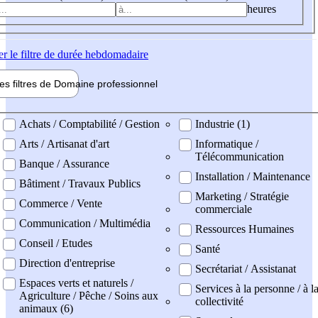
heures
er
le filtre de durée hebdomadaire
les filtres de
Domaine pro
fessionnel
ne professionel
Achats / Comptabilité / Gestion
Industrie (1)
Arts / Artisanat d'art
Informatique /
Télécommunication
Banque / Assurance
Installation / Maintenance
Bâtiment / Travaux Publics
Marketing / Stratégie
Commerce / Vente
commerciale
Communication / Multimédia
Ressources Humaines
Conseil / Etudes
Santé
Direction d'entreprise
Secrétariat / Assistanat
Espaces verts et naturels /
Services à la personne / à l
Agriculture / Pêche / Soins aux
collectivité
animaux (6)