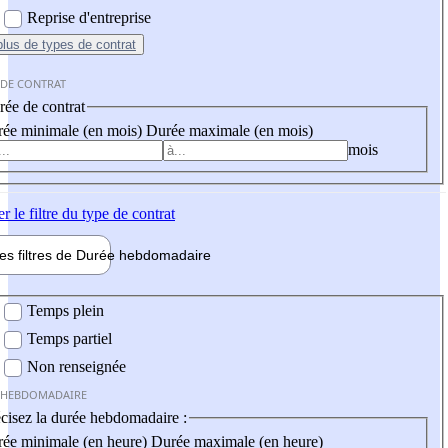
Reprise d'entreprise
plus
de types de contrat
 DE CONTRAT
ée de contrat
ée minimale (en mois)
Durée maximale (en mois)
mois
er
le filtre du type de contrat
les filtres de
Durée hebdo
madaire
 hebdomadaire
Temps plein
Temps partiel
Non renseignée
 HEBDOMADAIRE
cisez la durée hebdomadaire :
ée minimale (en heure)
Durée maximale (en heure)