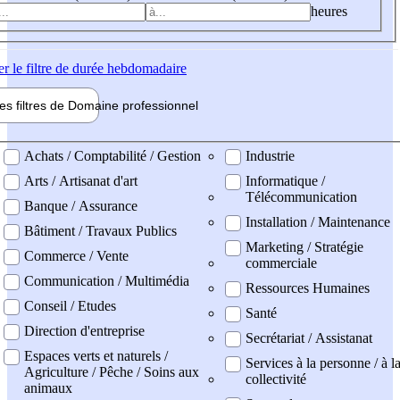
heures
er
le filtre de durée hebdomadaire
les filtres de
Domaine pro
fessionnel
ne professionel
Achats / Comptabilité / Gestion
Industrie
Arts / Artisanat d'art
Informatique /
Télécommunication
Banque / Assurance
Installation / Maintenance
Bâtiment / Travaux Publics
Marketing / Stratégie
Commerce / Vente
commerciale
Communication / Multimédia
Ressources Humaines
Conseil / Etudes
Santé
Direction d'entreprise
Secrétariat / Assistanat
Espaces verts et naturels /
Services à la personne / à l
Agriculture / Pêche / Soins aux
collectivité
animaux