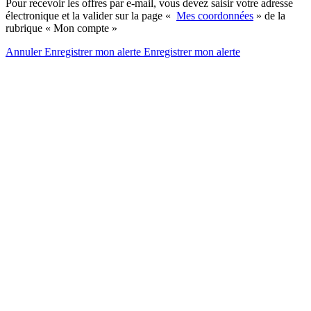
Pour recevoir les offres par e-mail, vous devez saisir votre adresse
électronique et la valider sur la page «
Mes coordonnées
» de la
rubrique « Mon compte »
Annuler
Enregistrer mon alerte
Enregistrer
mon alerte