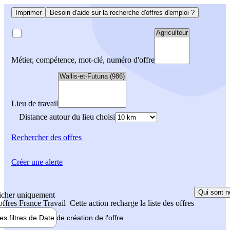
Imprimer
Besoin d'aide sur la recherche d'offres d'emploi ?
Métier, compétence, mot-clé, numéro d'offre
Lieu de travail
Distance autour du lieu choisi
Rechercher
des offres
Créer une alerte
Qui sont n
icher uniquement
 offres France Travail
Cette action recharge la liste des offres
les filtres de
Date de création
de l'offre