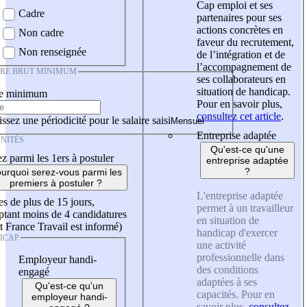
Cap emploi et ses
Cadre
partenaires pour ses
actions concrètes en
Non cadre
faveur du recrutement,
Non renseignée
de l’intégration et de
l’accompagnement de
IRE BRUT MINIMUM
ses collaborateurs en
situation de handicap.
re minimum
Pour en savoir plus,
consultez cet article
.
ssez une périodicité pour le salaire saisi
Entreprise adaptée
NITÉS
Qu'est-ce qu'une
z parmi les 1ers à postuler
entreprise adaptée
?
urquoi serez-vous parmi les
premiers à postuler ?
L'entreprise adaptée
es de plus de 15 jours,
permet à un travailleur
tant moins de 4 candidatures
en situation de
t France Travail est informé)
handicap d'exercer
ICAP
une activité
professionnelle dans
Employeur handi-
des conditions
engagé
adaptées à ses
Qu'est-ce qu'un
capacités. Pour en
employeur handi-
savoir plus,
consultez