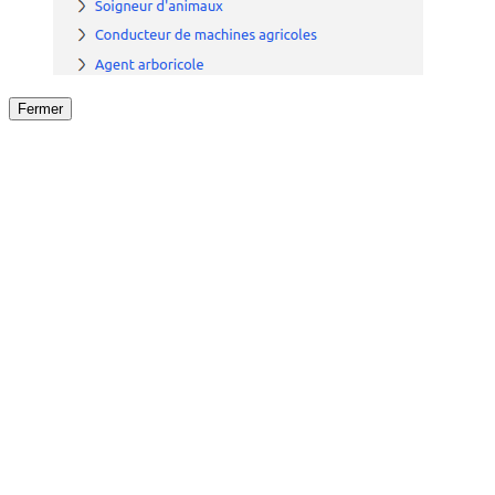
Fermer
Fermer
le détail de l'offre
/
Offre
sur
Offre précéden