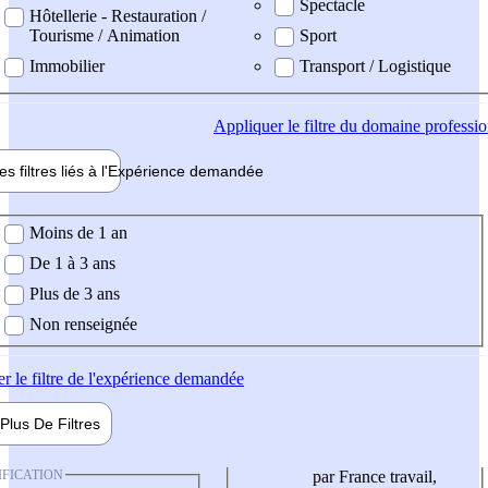
Spectacle
Hôtellerie - Restauration /
Tourisme / Animation
Sport
Immobilier
Transport / Logistique
Appliquer
le filtre du domaine professi
es filtres liés à l'
Expérience
demandée
ience demandée
Moins de 1 an
De 1 à 3 ans
Plus de 3 ans
Non renseignée
er
le filtre de l'expérience demandée
Plus De
Filtres
IFICATION
par France travail,