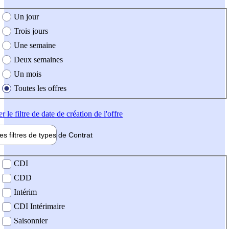
e création de l'offre
Un jour
Trois jours
Une semaine
Deux semaines
Un mois
Toutes les offres
er
le filtre de date de création de l'offre
les filtres de types de
Contrat
de contrat
CDI
CDD
Intérim
CDI Intérimaire
Saisonnier