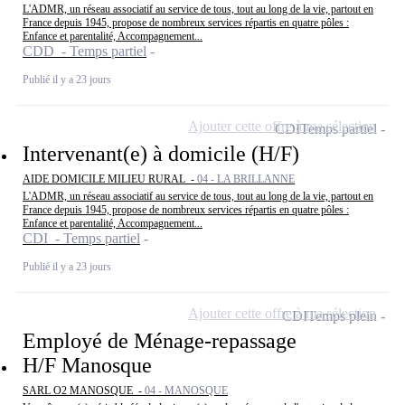
L'ADMR, un réseau associatif au service de tous, tout au long de la vie, partout en
France depuis 1945, propose de nombreux services répartis en quatre pôles :
Enfance et parentalité, Accompagnement...
CDD - Temps partiel
Publié il y a 23 jours
Ajouter cette offre à ma sélection
CDI
Temps partiel
Intervenant(e) à domicile (H/F)
AIDE DOMICILE MILIEU RURAL -
04 - LA BRILLANNE
L'ADMR, un réseau associatif au service de tous, tout au long de la vie, partout en
France depuis 1945, propose de nombreux services répartis en quatre pôles :
Enfance et parentalité, Accompagnement...
CDI - Temps partiel
Publié il y a 23 jours
Ajouter cette offre à ma sélection
CDI
Temps plein
Employé de Ménage-repassage
H/F Manosque
SARL O2 MANOSQUE -
04 - MANOSQUE