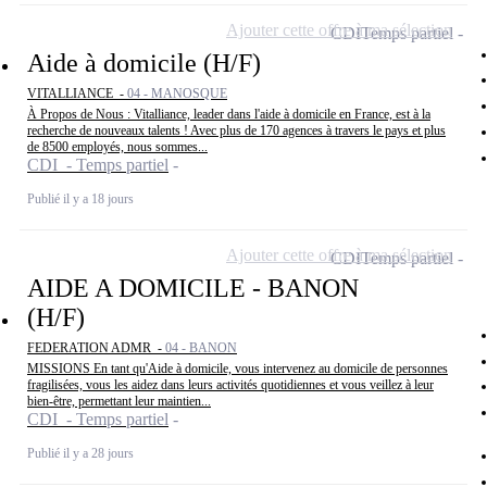
Ajouter cette offre à ma sélection
CDI
Temps partiel
Aide à domicile (H/F)
VITALLIANCE -
04 - MANOSQUE
À Propos de Nous : Vitalliance, leader dans l'aide à domicile en France, est à la
recherche de nouveaux talents ! Avec plus de 170 agences à travers le pays et plus
de 8500 employés, nous sommes...
CDI - Temps partiel
Publié il y a 18 jours
Ajouter cette offre à ma sélection
CDI
Temps partiel
AIDE A DOMICILE - BANON
(H/F)
FEDERATION ADMR -
04 - BANON
MISSIONS En tant qu'Aide à domicile, vous intervenez au domicile de personnes
fragilisées, vous les aidez dans leurs activités quotidiennes et vous veillez à leur
bien-être, permettant leur maintien...
CDI - Temps partiel
Publié il y a 28 jours