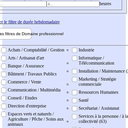
heures
er
le filtre de durée hebdomadaire
les filtres de
Domaine pro
fessionnel
ne professionel
Achats / Comptabilité / Gestion
Industrie
Arts / Artisanat d'art
Informatique /
Télécommunication
Banque / Assurance
Installation / Maintenance (
Bâtiment / Travaux Publics
Marketing / Stratégie
Commerce / Vente
commerciale
Communication / Multimédia
Ressources Humaines
Conseil / Etudes
Santé
Direction d'entreprise
Secrétariat / Assistanat
Espaces verts et naturels /
Services à la personne / à l
Agriculture / Pêche / Soins aux
collectivité (63)
animaux