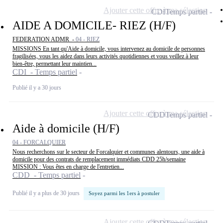
Ajouter cette offre à ma sélection
CDI
Temps partiel
AIDE A DOMICILE- RIEZ (H/F)
FEDERATION ADMR -
04 - RIEZ
MISSIONS En tant qu'Aide à domicile, vous intervenez au domicile de personnes
fragilisées, vous les aidez dans leurs activités quotidiennes et vous veillez à leur
bien-être, permettant leur maintien...
CDI - Temps partiel
Publié il y a 30 jours
Ajouter cette offre à ma sélection
CDD
Temps partiel
Aide à domicile (H/F)
04 - FORCALQUIER
Nous recherchons sur le secteur de Forcalquier et communes alentours, une aide à
domicile pour des contrats de remplacement immédiats CDD 25h/semaine
MISSION : Vous êtes en charge de l'entretien...
CDD - Temps partiel
Publié il y a plus de 30 jours
Soyez parmi les 1ers à postuler
Ajouter cette offre à ma sélection