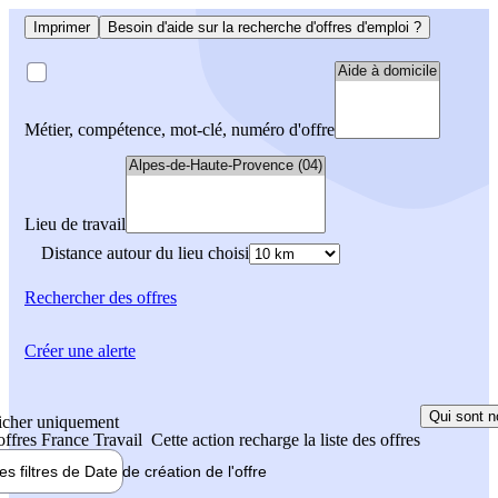
Imprimer
Besoin d'aide sur la recherche d'offres d'emploi ?
Métier, compétence, mot-clé, numéro d'offre
Lieu de travail
Distance autour du lieu choisi
Rechercher
des offres
Créer une alerte
Qui sont n
icher uniquement
 offres France Travail
Cette action recharge la liste des offres
les filtres de
Date de création
de l'offre