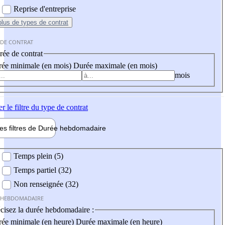
Reprise d'entreprise
plus
de types de contrat
 DE CONTRAT
ée de contrat
ée minimale (en mois)
Durée maximale (en mois)
mois
er
le filtre du type de contrat
les filtres de
Durée hebdo
madaire
 hebdomadaire
Temps plein (5)
Temps partiel (32)
Non renseignée (32)
 HEBDOMADAIRE
cisez la durée hebdomadaire :
ée minimale (en heure)
Durée maximale (en heure)