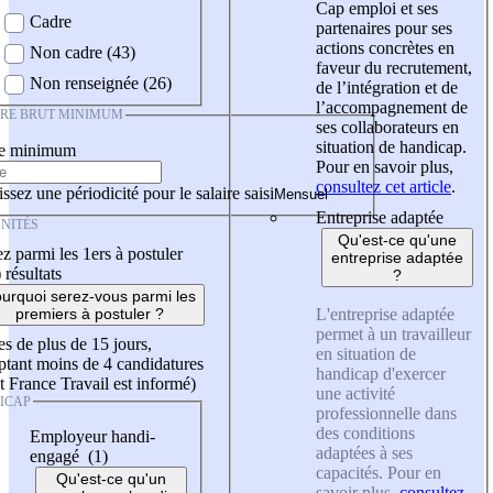
Cap emploi et ses
Cadre
partenaires pour ses
actions concrètes en
Non cadre (43)
faveur du recrutement,
Non renseignée (26)
de l’intégration et de
l’accompagnement de
IRE BRUT MINIMUM
ses collaborateurs en
situation de handicap.
re minimum
Pour en savoir plus,
consultez cet article
.
ssez une périodicité pour le salaire saisi
Entreprise adaptée
NITÉS
Qu'est-ce qu'une
z parmi les 1ers à postuler
entreprise adaptée
)
résultats
?
urquoi serez-vous parmi les
L'entreprise adaptée
premiers à postuler ?
permet à un travailleur
es de plus de 15 jours,
en situation de
tant moins de 4 candidatures
handicap d'exercer
t France Travail est informé)
une activité
ICAP
professionnelle dans
des conditions
Employeur handi-
adaptées à ses
engagé (1)
capacités. Pour en
Qu'est-ce qu'un
savoir plus,
consultez