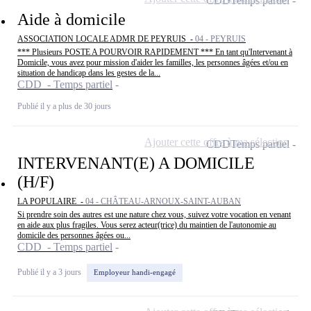
CDD
Temps partiel
Aide à domicile
ASSOCIATION LOCALE ADMR DE PEYRUIS -
04 - PEYRUIS
*** Plusieurs POSTE A POURVOIR RAPIDEMENT *** En tant qu'Intervenant à
Domicile, vous avez pour mission d'aider les familles, les personnes âgées et/ou en
situation de handicap dans les gestes de la...
CDD - Temps partiel
Publié il y a plus de 30 jours
Ajouter cette offre à ma sélection
CDD
Temps partiel
INTERVENANT(E) A DOMICILE
(H/F)
LA POPULAIRE -
04 - CHÂTEAU-ARNOUX-SAINT-AUBAN
Si prendre soin des autres est une nature chez vous, suivez votre vocation en venant
en aide aux plus fragiles. Vous serez acteur(trice) du maintien de l'autonomie au
domicile des personnes âgées ou...
CDD - Temps partiel
Publié il y a 3 jours
Employeur handi-engagé