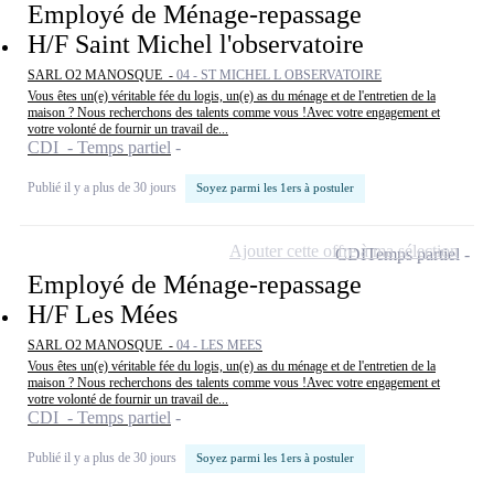
Employé de Ménage-repassage
H/F Saint Michel l'observatoire
SARL O2 MANOSQUE -
04 - ST MICHEL L OBSERVATOIRE
Vous êtes un(e) véritable fée du logis, un(e) as du ménage et de l'entretien de la
maison ? Nous recherchons des talents comme vous !Avec votre engagement et
votre volonté de fournir un travail de...
CDI - Temps partiel
Publié il y a plus de 30 jours
Soyez parmi les 1ers à postuler
Ajouter cette offre à ma sélection
CDI
Temps partiel
Employé de Ménage-repassage
H/F Les Mées
SARL O2 MANOSQUE -
04 - LES MEES
Vous êtes un(e) véritable fée du logis, un(e) as du ménage et de l'entretien de la
maison ? Nous recherchons des talents comme vous !Avec votre engagement et
votre volonté de fournir un travail de...
CDI - Temps partiel
Publié il y a plus de 30 jours
Soyez parmi les 1ers à postuler