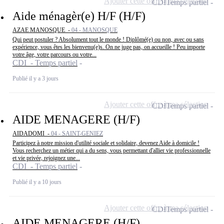
Ajouter cette offre à ma sélection
CDI
Temps partiel
Aide ménagèr(e) H/F (H/F)
AZAE MANOSQUE -
04 - MANOSQUE
Qui peut postuler ? Absolument tout le monde ! Diplômé(e) ou non, avec ou sans
expérience, vous êtes les bienvenu(e)s. On ne juge pas, on accueille ! Peu importe
votre âge, votre parcours ou votre...
CDI - Temps partiel
Publié il y a 3 jours
Ajouter cette offre à ma sélection
CDI
Temps partiel
AIDE MENAGERE (H/F)
AIDADOMI -
04 - SAINT-GENIEZ
Participez à notre mission d'utilité sociale et solidaire, devenez Aide à domicile !
Vous recherchez un métier qui a du sens, vous permettant d'allier vie professionnelle
et vie privée, rejoignez une...
CDI - Temps partiel
Publié il y a 10 jours
Ajouter cette offre à ma sélection
CDI
Temps partiel
AIDE MENAGERE (H/F)