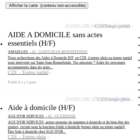
Afficher la carte
(contenu non-accessible)
Ajouter cette offre à ma sélection
CDI
Temps partiel
AIDE A DOMICILE sans actes
essentiels (H/F)
AMAELLES -
42 - SAINT-JEAN-BONNEFONDS
Nous recherchons des Aides à Domicile H/F, en CDI, à temps plein ou temps partiel
pour intervenir sur Saint-Jean-Bonnefonds. Vos missions * Aider les personnes
accompagnées dans les actes...
CDI - Temps partiel
Publié il y a 2 jours
Ajouter cette offre à ma sélection
CDI
Temps plein
Aide à domicile (H/F)
AGE D'OR SERVICES -
42 - ST ETIENNE
AGE D'OR SERVICES, acteur pionnier du maintien à domicile et du bien-être des
seniors, recrute pour la fonction d'aide à domicile (temps plein ou temps partiel).
Être Aide à domicile chez AGE D'OR...
CDI - Temps plein