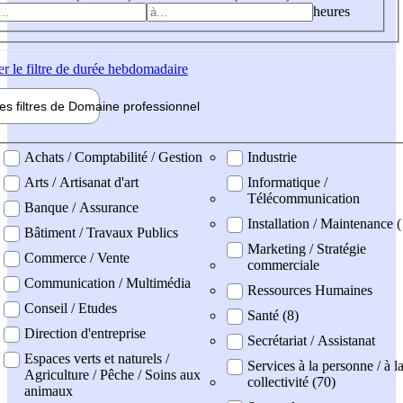
heures
er
le filtre de durée hebdomadaire
les filtres de
Domaine pro
fessionnel
ne professionel
Achats / Comptabilité / Gestion
Industrie
Arts / Artisanat d'art
Informatique /
Télécommunication
Banque / Assurance
Installation / Maintenance (
Bâtiment / Travaux Publics
Marketing / Stratégie
Commerce / Vente
commerciale
Communication / Multimédia
Ressources Humaines
Conseil / Etudes
Santé (8)
Direction d'entreprise
Secrétariat / Assistanat
Espaces verts et naturels /
Services à la personne / à l
Agriculture / Pêche / Soins aux
collectivité (70)
animaux