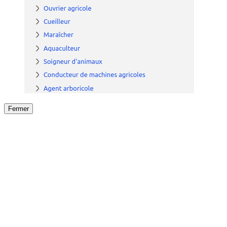
Fermer
Fermer
le détail de l'offre
/
Offre
sur
Offre précéden