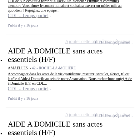
CDI de 80h évolutif à partir du 01/09/2026. Secteur : Firminy et communes
alentours Vous aimez le contact humain et souhaitez exercer un métier utile au
quotidien ? Rejoignez une équipe...
CDI - Temps partiel
Publié il y a 16 jours
Ajouter cette offre à ma sélection
CDI
Temps partiel
AIDE A DOMICILE sans actes
essentiels (H/F)
AMAELLES -
42 - ROCHE-LA-MOLIÈRE
Accompagner dans les actes de la vie quotidienne, rassurer, stimuler, alerter, tel est
le rôle d'Aide à Domicile au sein de notre Association. Nous recherchons un(e) Aide
à Domicile H/F, en CDI,...
CDI - Temps partiel
Publié il y a 16 jours
Ajouter cette offre à ma sélection
CDI
Temps partiel
AIDE A DOMICILE sans actes
essentiels (H/F)