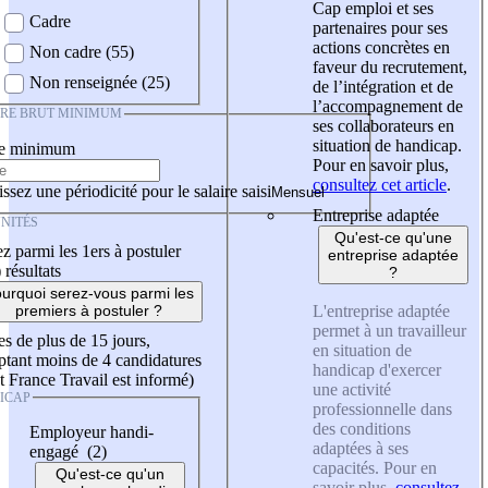
Cap emploi et ses
Cadre
partenaires pour ses
actions concrètes en
Non cadre (55)
faveur du recrutement,
Non renseignée (25)
de l’intégration et de
l’accompagnement de
IRE BRUT MINIMUM
ses collaborateurs en
situation de handicap.
re minimum
Pour en savoir plus,
consultez cet article
.
ssez une périodicité pour le salaire saisi
Entreprise adaptée
NITÉS
Qu'est-ce qu'une
z parmi les 1ers à postuler
entreprise adaptée
)
résultats
?
urquoi serez-vous parmi les
L'entreprise adaptée
premiers à postuler ?
permet à un travailleur
es de plus de 15 jours,
en situation de
tant moins de 4 candidatures
handicap d'exercer
t France Travail est informé)
une activité
ICAP
professionnelle dans
des conditions
Employeur handi-
adaptées à ses
engagé (2)
capacités. Pour en
Qu'est-ce qu'un
savoir plus,
consultez