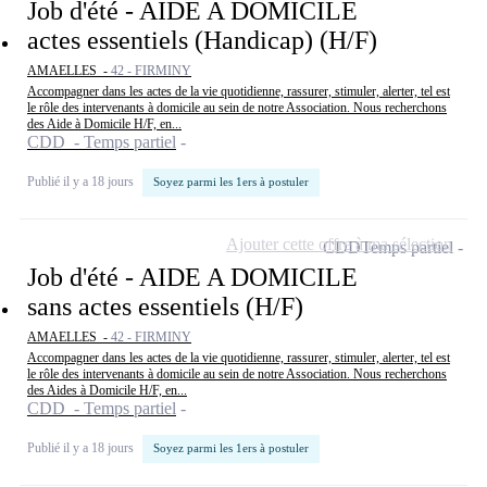
Job d'été - AIDE A DOMICILE
actes essentiels (Handicap) (H/F)
AMAELLES -
42 - FIRMINY
Accompagner dans les actes de la vie quotidienne, rassurer, stimuler, alerter, tel est
le rôle des intervenants à domicile au sein de notre Association. Nous recherchons
des Aide à Domicile H/F, en...
CDD - Temps partiel
Publié il y a 18 jours
Soyez parmi les 1ers à postuler
Ajouter cette offre à ma sélection
CDD
Temps partiel
Job d'été - AIDE A DOMICILE
sans actes essentiels (H/F)
AMAELLES -
42 - FIRMINY
Accompagner dans les actes de la vie quotidienne, rassurer, stimuler, alerter, tel est
le rôle des intervenants à domicile au sein de notre Association. Nous recherchons
des Aides à Domicile H/F, en...
CDD - Temps partiel
Publié il y a 18 jours
Soyez parmi les 1ers à postuler