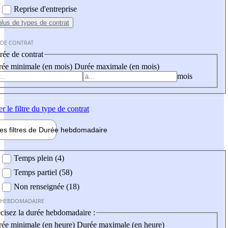
Reprise d'entreprise
plus
de types de contrat
 DE CONTRAT
ée de contrat
ée minimale (en mois)
Durée maximale (en mois)
mois
er
le filtre du type de contrat
les filtres de
Durée hebdo
madaire
 hebdomadaire
Temps plein (4)
Temps partiel (58)
Non renseignée (18)
 HEBDOMADAIRE
cisez la durée hebdomadaire :
ée minimale (en heure)
Durée maximale (en heure)