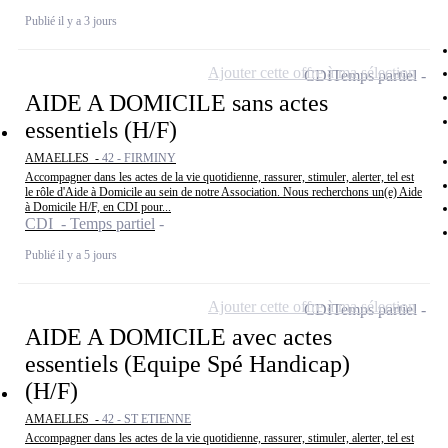
Publié il y a 3 jours
Ajouter cette offre à ma sélection
CDI
Temps partiel
AIDE A DOMICILE sans actes
essentiels (H/F)
AMAELLES -
42 - FIRMINY
Accompagner dans les actes de la vie quotidienne, rassurer, stimuler, alerter, tel est
le rôle d'Aide à Domicile au sein de notre Association. Nous recherchons un(e) Aide
à Domicile H/F, en CDI pour...
CDI - Temps partiel
Publié il y a 5 jours
Ajouter cette offre à ma sélection
CDI
Temps partiel
AIDE A DOMICILE avec actes
essentiels (Equipe Spé Handicap)
(H/F)
AMAELLES -
42 - ST ETIENNE
Accompagner dans les actes de la vie quotidienne, rassurer, stimuler, alerter, tel est