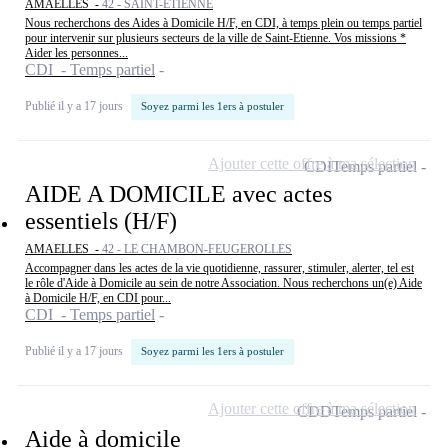
AMAELLES -
42 - SAINT-ÉTIENNE
Nous recherchons des Aides à Domicile H/F, en CDI, à temps plein ou temps partiel
pour intervenir sur plusieurs secteurs de la ville de Saint-Etienne. Vos missions *
Aider les personnes...
CDI - Temps partiel
Publié il y a 17 jours
Soyez parmi les 1ers à postuler
Ajouter cette offre à ma sélection
CDI
Temps partiel
AIDE A DOMICILE avec actes
essentiels (H/F)
AMAELLES -
42 - LE CHAMBON-FEUGEROLLES
Accompagner dans les actes de la vie quotidienne, rassurer, stimuler, alerter, tel est
le rôle d'Aide à Domicile au sein de notre Association. Nous recherchons un(e) Aide
à Domicile H/F, en CDI pour...
CDI - Temps partiel
Publié il y a 17 jours
Soyez parmi les 1ers à postuler
Ajouter cette offre à ma sélection
CDD
Temps partiel
Aide à domicile