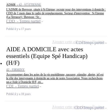
ADMR -
42 - ST ETIENNE
L'ADMR de Bergson, située à St Etienne, recrute pour des interventions à domicile :
CDD de 1 mois dans le cadre de remplacements. Secteur d'intervention : St Etienne
(La Terrasse) / Bergson / St...
CDD - Temps partiel
Publié il y a 17 jours
Ajouter cette offre à ma sélection
CDI
Temps partiel
AIDE A DOMICILE avec actes
essentiels (Equipe Spé Handicap)
(H/F)
42 - FIRMINY
Accompagner dans les actes de la vie quotidienne, rassurer, stimuler, alerter, tel est
le rôle des intervenants à domicile au sein de notre Association. Nous recherchons
un-e Aide à Domicile H/F, en...
CDI - Temps partiel
Publié il y a 18 jours
Ajouter cette offre à ma sélection
CDD
Temps partiel