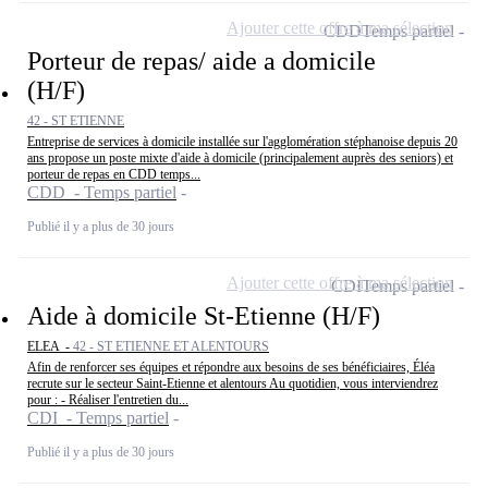
Ajouter cette offre à ma sélection
CDD
Temps partiel
Porteur de repas/ aide a domicile
(H/F)
42 - ST ETIENNE
Entreprise de services à domicile installée sur l'agglomération stéphanoise depuis 20
ans propose un poste mixte d'aide à domicile (principalement auprès des seniors) et
porteur de repas en CDD temps...
CDD - Temps partiel
Publié il y a plus de 30 jours
Ajouter cette offre à ma sélection
CDI
Temps partiel
Aide à domicile St-Etienne (H/F)
ELEA -
42 - ST ETIENNE ET ALENTOURS
Afin de renforcer ses équipes et répondre aux besoins de ses bénéficiaires, Éléa
recrute sur le secteur Saint-Etienne et alentours Au quotidien, vous interviendrez
pour : - Réaliser l'entretien du...
CDI - Temps partiel
Publié il y a plus de 30 jours