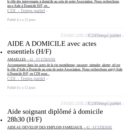
le rôle des intervenants à domicile au sein de notre Association. Nous recherchons
un-e Aide à Domicile H/F, en...
CDI - Temps partiel
Publié il y a 12 jours
Ajouter cette offre à ma sélection
CDI
Temps partiel
AIDE A DOMICILE avec actes
essentiels (H/F)
AMAELLES -
42 - ST ETIENNE
Accompagner dans les actes de la vie quotidienne, rassurer, stimuler, alerter, tel est
le rôle d'Aide à Domicile au sein de notre Association. Nous recherchons un(e) Aide
à Domicile H/F, en CDI pour...
CDI - Temps partiel
Publié il y a 12 jours
Ajouter cette offre à ma sélection
CDI
Temps partiel
Aide soignant diplômé à domicile
28h30 (H/F)
AIDE AU DEVELOP DES EMPLOIS FAMILIAUX -
42 - ST ETIENNE