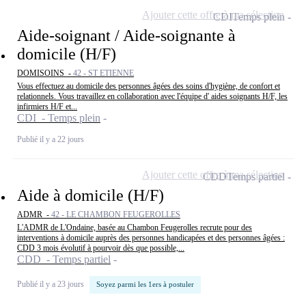
Ajouter cette offre à ma sélection
CDI
Temps plein
Aide-soignant / Aide-soignante à
domicile (H/F)
DOMISOINS -
42 - ST ETIENNE
Vous effectuez au domicile des personnes âgées des soins d'hygiène, de confort et
relationnels. Vous travaillez en collaboration avec l'équipe d' aides soignants H/F, les
infirmiers H/F et...
CDI - Temps plein
Publié il y a 22 jours
Ajouter cette offre à ma sélection
CDD
Temps partiel
Aide à domicile (H/F)
ADMR -
42 - LE CHAMBON FEUGEROLLES
L'ADMR de L'Ondaine, basée au Chambon Feugerolles recrute pour des
interventions à domicile auprès des personnes handicapées et des personnes âgées :
CDD 3 mois évolutif à pourvoir dès que possible,...
CDD - Temps partiel
Publié il y a 23 jours
Soyez parmi les 1ers à postuler