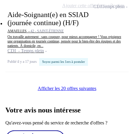
Ajouter cette offre à ma sélection
CDI
Temps plein
Aide-Soignant(e) en SSIAD
(journée continue) (H/F)
AMAELLES -
42 - SAINT-ÉTIENNE
On travaille autrement : sans coupure, pour mieux accompagner ! Vous rejoignez
une organisation en journée continue, pensée pour le bien-être des équipes et des
patients. À domicile, en...
CDI - Temps plein
Publié il y a 17 jours
Soyez parmi les 1ers à postuler
Afficher les 20 offres suivantes
Votre avis nous intéresse
Qu'avez-vous pensé du service de recherche d'offres ?