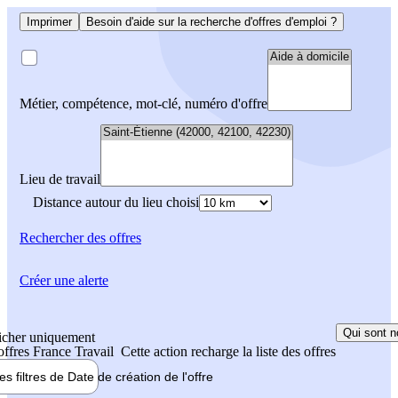
Imprimer
Besoin d'aide sur la recherche d'offres d'emploi ?
Métier, compétence, mot-clé, numéro d'offre
Lieu de travail
Distance autour du lieu choisi
Rechercher
des offres
Créer une alerte
Qui sont n
icher uniquement
 offres France Travail
Cette action recharge la liste des offres
les filtres de
Date de création
de l'offre