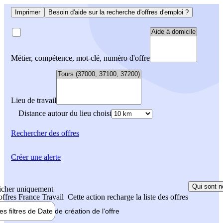
Imprimer
Besoin d'aide sur la recherche d'offres d'emploi ?
Métier, compétence, mot-clé, numéro d'offre
Lieu de travail
Distance autour du lieu choisi
Rechercher
des offres
Créer une alerte
Qui sont n
icher uniquement
 offres France Travail
Cette action recharge la liste des offres
les filtres de
Date de création
de l'offre