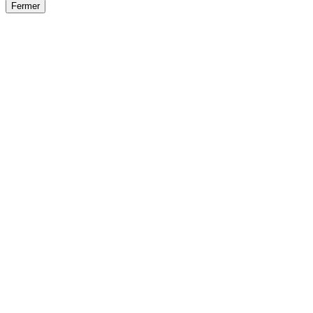
Fermer
Fermer
le détail de l'offre
/
Offre
sur
Offre précéden