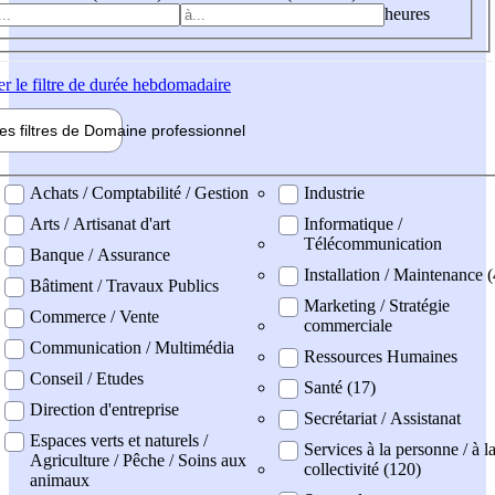
heures
er
le filtre de durée hebdomadaire
les filtres de
Domaine pro
fessionnel
ne professionel
Achats / Comptabilité / Gestion
Industrie
Arts / Artisanat d'art
Informatique /
Télécommunication
Banque / Assurance
Installation / Maintenance (
Bâtiment / Travaux Publics
Marketing / Stratégie
Commerce / Vente
commerciale
Communication / Multimédia
Ressources Humaines
Conseil / Etudes
Santé (17)
Direction d'entreprise
Secrétariat / Assistanat
Espaces verts et naturels /
Services à la personne / à l
Agriculture / Pêche / Soins aux
collectivité (120)
animaux