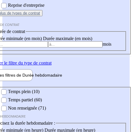
Reprise d'entreprise
plus
de types de contrat
 DE CONTRAT
ée de contrat
ée minimale (en mois)
Durée maximale (en mois)
mois
er
le filtre du type de contrat
les filtres de
Durée hebdo
madaire
 hebdomadaire
Temps plein (10)
Temps partiel (60)
Non renseignée (71)
 HEBDOMADAIRE
cisez la durée hebdomadaire :
ée minimale (en heure)
Durée maximale (en heure)