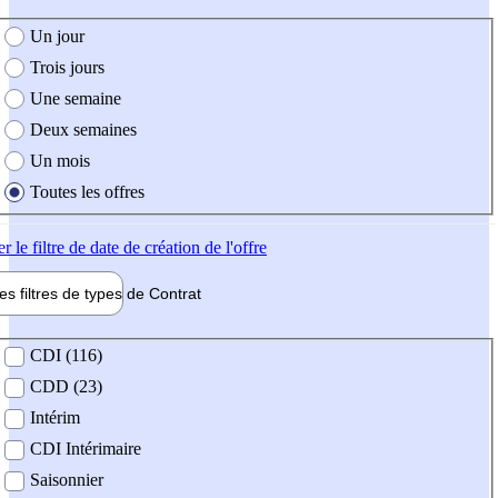
e création de l'offre
Un jour
Trois jours
Une semaine
Deux semaines
Un mois
Toutes les offres
er
le filtre de date de création de l'offre
les filtres de types de
Contrat
de contrat
CDI (116)
CDD (23)
Intérim
CDI Intérimaire
Saisonnier