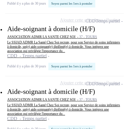
Publié il y a plus de 30 jours
Soyez parmi les 1ers à postuler
Ajouter cette offre à ma sélection
CDD
Temps partiel
Aide-soignant à domicile (H/F)
ASSOCIATION ADMR LA SANTE CHEZ SOI -
37 - TOURS
Le SSIAD ADMR La Santé Chez Soi recrute, pour son Service de soins infirmiers
à domicile, un(e) aide-soignant(e) diplômé(e) à domicile. Vous intégrez une
association qui privilégie l'importance du...
CDD - Temps partiel
Publié il y a plus de 30 jours
Soyez parmi les 1ers à postuler
Ajouter cette offre à ma sélection
CDD
Temps partiel
Aide-soignant à domicile (H/F)
ASSOCIATION ADMR LA SANTE CHEZ SOI -
37 - TOURS
Le SSIAD ADMR La Santé Chez Soi recrute, pour son Service de soins infirmiers
à domicile, un(e) aide-soignant(e) diplômé(e) à domicile. Vous intégrez une
association qui privilégie l'importance du...
CDD - Temps partiel
Publié il y a plus de 30 jours
Soyez parmi les 1ers à postuler