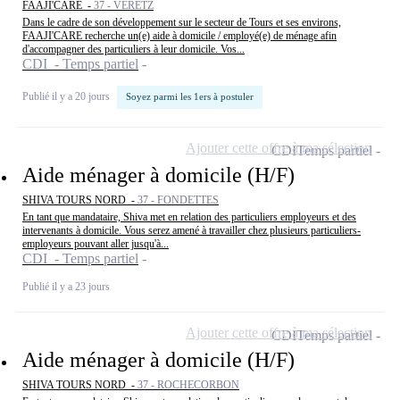
FAAJI'CARE -
37 - VÉRETZ
Dans le cadre de son développement sur le secteur de Tours et ses environs,
FAAJI'CARE recherche un(e) aide à domicile / employé(e) de ménage afin
d'accompagner des particuliers à leur domicile. Vos...
CDI - Temps partiel
Publié il y a 20 jours
Soyez parmi les 1ers à postuler
Ajouter cette offre à ma sélection
CDI
Temps partiel
Aide ménager à domicile (H/F)
SHIVA TOURS NORD -
37 - FONDETTES
En tant que mandataire, Shiva met en relation des particuliers employeurs et des
intervenants à domicile. Vous serez amené à travailler chez plusieurs particuliers-
employeurs pouvant aller jusqu'à...
CDI - Temps partiel
Publié il y a 23 jours
Ajouter cette offre à ma sélection
CDI
Temps partiel
Aide ménager à domicile (H/F)
SHIVA TOURS NORD -
37 - ROCHECORBON