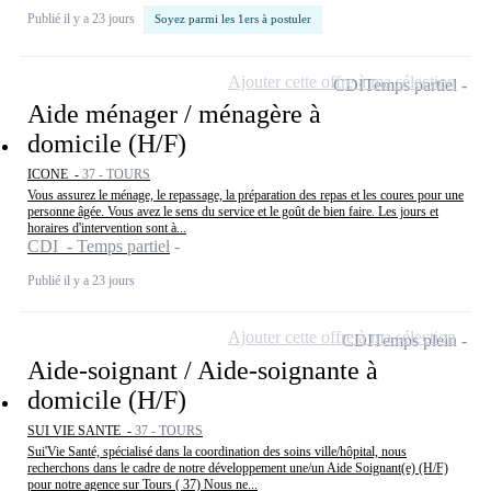
Publié il y a 23 jours
Soyez parmi les 1ers à postuler
Ajouter cette offre à ma sélection
CDI
Temps partiel
Aide ménager / ménagère à
domicile (H/F)
ICONE -
37 - TOURS
Vous assurez le ménage, le repassage, la préparation des repas et les coures pour une
personne âgée. Vous avez le sens du service et le goût de bien faire. Les jours et
horaires d'intervention sont à...
CDI - Temps partiel
Publié il y a 23 jours
Ajouter cette offre à ma sélection
CDI
Temps plein
Aide-soignant / Aide-soignante à
domicile (H/F)
SUI VIE SANTE -
37 - TOURS
Sui'Vie Santé, spécialisé dans la coordination des soins ville/hôpital, nous
recherchons dans le cadre de notre développement une/un Aide Soignant(e) (H/F)
pour notre agence sur Tours ( 37) Nous ne...