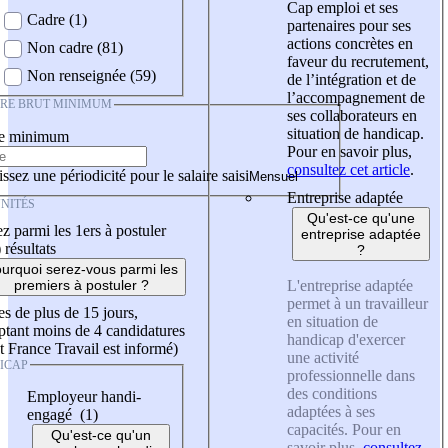
Cap emploi et ses
Cadre (1)
partenaires pour ses
actions concrètes en
Non cadre (81)
faveur du recrutement,
Non renseignée (59)
de l’intégration et de
l’accompagnement de
IRE BRUT MINIMUM
ses collaborateurs en
situation de handicap.
re minimum
Pour en savoir plus,
consultez cet article
.
ssez une périodicité pour le salaire saisi
Entreprise adaptée
NITÉS
Qu'est-ce qu'une
z parmi les 1ers à postuler
entreprise adaptée
)
résultats
?
urquoi serez-vous parmi les
L'entreprise adaptée
premiers à postuler ?
permet à un travailleur
es de plus de 15 jours,
en situation de
tant moins de 4 candidatures
handicap d'exercer
t France Travail est informé)
une activité
ICAP
professionnelle dans
des conditions
Employeur handi-
adaptées à ses
engagé (1)
capacités. Pour en
Qu'est-ce qu'un
savoir plus,
consultez