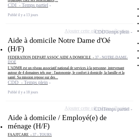
repassage chez ses bénéficiaires,...
CDI - Temps partiel
Publié il y a 13 jours
Ajouter cette offre à ma sélection
CDD
Temps plein
Aide à domicile Notre Dame d'Oé
(H/F)
FEDERATION DEPART ASSOC AIDE A DOMICILE -
37 - NOTRE-DAME-
D'OÉ
L'ADMR est un réseau associatif national de services à la personne, intervenant
autour de 4 domaines tels que : l'autonomie, le confort à domicile, la famille et la
santé. Sa mission repose sur des...
CDD - Temps plein
Publié il y a 18 jours
Ajouter cette offre à ma sélection
CDI
Temps partiel
Aide à domicile / Employé(e) de
ménage (H/F)
FAAJI'CARE -
37 - TOURS