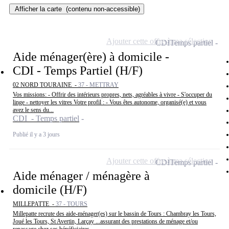
Afficher la carte
(contenu non-accessible)
Ajouter cette offre à ma sélection
CDI
Temps partiel
Aide ménager(ère) à domicile -
CDI - Temps Partiel (H/F)
02 NORD TOURAINE -
37 - METTRAY
Vos missions: - Offrir des intérieurs propres, nets, agréables à vivre - S'occuper du
linge - nettoyer les vitres Votre profil : - Vous êtes autonome, organisé(e) et vous
avez le sens du...
CDI - Temps partiel
Publié il y a 3 jours
Ajouter cette offre à ma sélection
CDI
Temps partiel
Aide ménager / ménagère à
domicile (H/F)
MILLEPATTE -
37 - TOURS
Millepatte recrute des aide-ménager(es) sur le bassin de Tours : Chambray les Tours,
Joué les Tours, St Avertin, Larçay ...assurant des prestations de ménage et/ou