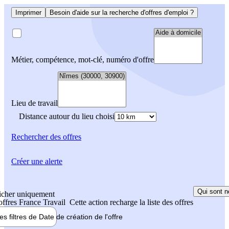
Imprimer
Besoin d'aide sur la recherche d'offres d'emploi ?
Métier, compétence, mot-clé, numéro d'offre
Lieu de travail
Distance autour du lieu choisi
Rechercher
des offres
Créer une alerte
Qui sont n
icher uniquement
 offres France Travail
Cette action recharge la liste des offres
les filtres de
Date de création
de l'offre