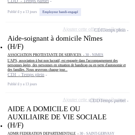
CDD - Temps partiel
Publié il y a 13 jours
Employeur handi-engagé
Ajouter cette offre à ma sélection
CDI
Temps plein
Aide-soignant à domicile Nîmes
(H/F)
ASSOCIATION PROTESTANTE DE SERVICES -
30 - NIMES
L'APS, association à but non lucratif, est engagée dans l'accompagnement des
personnes âgées, des personnes en situation de handicap ou en perte d'autonomie et
des familles. Nous œuvrons chaque jour...
CDI - Temps plein
Publié il y a 13 jours
Ajouter cette offre à ma sélection
CDD
Temps partiel
AIDE A DOMICILE OU
AUXILIAIRE DE VIE SOCIALE
(H/F)
ADMR FEDERATION DEPARTEMENTALE -
30 - SAINT-GERVASY