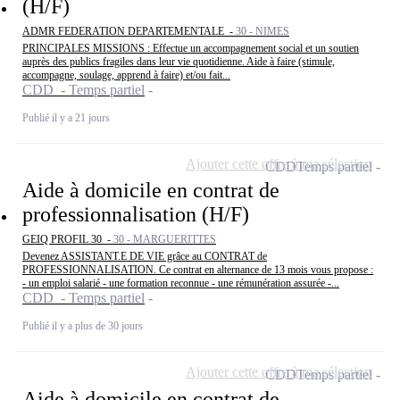
(H/F)
ADMR FEDERATION DEPARTEMENTALE -
30 - NIMES
PRINCIPALES MISSIONS : Effectue un accompagnement social et un soutien
auprès des publics fragiles dans leur vie quotidienne. Aide à faire (stimule,
accompagne, soulage, apprend à faire) et/ou fait...
CDD - Temps partiel
Publié il y a 21 jours
Ajouter cette offre à ma sélection
CDD
Temps partiel
Aide à domicile en contrat de
professionnalisation (H/F)
GEIQ PROFIL 30 -
30 - MARGUERITTES
Devenez ASSISTANT.E DE VIE grâce au CONTRAT de
PROFESSIONNALISATION. Ce contrat en alternance de 13 mois vous propose :
- un emploi salarié - une formation reconnue - une rémunération assurée -...
CDD - Temps partiel
Publié il y a plus de 30 jours
Ajouter cette offre à ma sélection
CDD
Temps partiel
Aide à domicile en contrat de