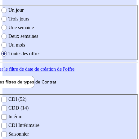
e création de l'offre
Un jour
Trois jours
Une semaine
Deux semaines
Un mois
Toutes les offres
er
le filtre de date de création de l'offre
les filtres de types de
Contrat
de contrat
CDI (52)
CDD (14)
Intérim
CDI Intérimaire
Saisonnier