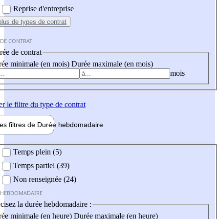
Reprise d'entreprise
plus
de types de contrat
 DE CONTRAT
ée de contrat
ée minimale (en mois)
Durée maximale (en mois)
mois
er
le filtre du type de contrat
les filtres de
Durée hebdo
madaire
 hebdomadaire
Temps plein (5)
Temps partiel (39)
Non renseignée (24)
 HEBDOMADAIRE
cisez la durée hebdomadaire :
ée minimale (en heure)
Durée maximale (en heure)