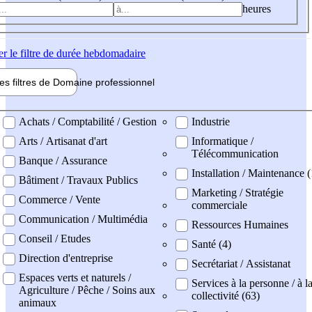
heures
er
le filtre de durée hebdomadaire
les filtres de
Domaine pro
fessionnel
ne professionel
Achats / Comptabilité / Gestion
Industrie
Arts / Artisanat d'art
Informatique /
Télécommunication
Banque / Assurance
Installation / Maintenance (
Bâtiment / Travaux Publics
Marketing / Stratégie
Commerce / Vente
commerciale
Communication / Multimédia
Ressources Humaines
Conseil / Etudes
Santé (4)
Direction d'entreprise
Secrétariat / Assistanat
Espaces verts et naturels /
Services à la personne / à l
Agriculture / Pêche / Soins aux
collectivité (63)
animaux