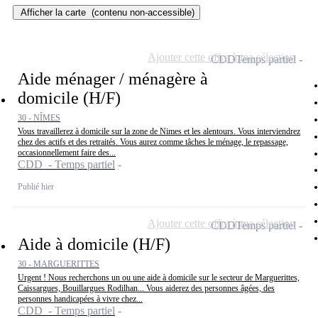
Afficher la carte
(contenu non-accessible)
Ajouter cette offre à ma sélection
CDD
Temps partiel
Aide ménager / ménagère à
domicile (H/F)
30 - NÎMES
Vous travaillerez à domicile sur la zone de Nimes et les alentours. Vous interviendrez
chez des actifs et des retraités. Vous aurez comme tâches le ménage, le repassage,
occasionnellement faire des...
CDD - Temps partiel
Publié hier
Ajouter cette offre à ma sélection
CDD
Temps partiel
Aide à domicile (H/F)
30 - MARGUERITTES
Urgent ! Nous recherchons un ou une aide à domicile sur le secteur de Marguerittes,
Caissargues, Bouillargues Rodilhan... Vous aiderez des personnes âgées, des
personnes handicapées à vivre chez...
CDD - Temps partiel