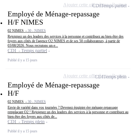
Ajouter cette offre à ma sélection
CDI
Temps partiel
Employé de Ménage-repassage
H/F NIMES
02 NIMES -
30 - NIMES
Rejoignez un des leaders des services à la personne et contribuez au bien-être des
foyers aux côtés de l'agence O2 NIMES et de ses 50 collaborateurs, à partir de
03/08/2026. Nous recrutons un-e...
CDI - Temps partiel
Publié il y a 15 jours
Ajouter cette offre à ma sélection
CDI
Temps plein
Employé de Ménage-repassage
H/F
02 NIMES -
30 - NIMES
Envie de variété dans vos journées ? Devenez équipier-ère ménage-repassage
remplaçant O2 ! Rejoignez un des leaders des services à la personne et contribuez au
bien-être des foyers aux côtés de...
CDI - Temps plein
Publié il y a 15 jours