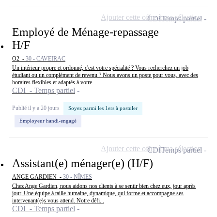
Ajouter cette offre à ma sélection
CDI
Temps partiel
Employé de Ménage-repassage
H/F
O2 -
30 - CAVEIRAC
Un intérieur propre et ordonné, c'est votre spécialité ? Vous recherchez un job
étudiant ou un complément de revenu ? Nous avons un poste pour vous, avec des
horaires flexibles et adaptés à votre...
CDI - Temps partiel
Publié il y a 20 jours
Soyez parmi les 1ers à postuler
Employeur handi-engagé
Ajouter cette offre à ma sélection
CDI
Temps partiel
Assistant(e) ménager(e) (H/F)
ANGE GARDIEN -
30 - NÎMES
Chez Ange Gardien, nous aidons nos clients à se sentir bien chez eux, jour après
jour. Une équipe à taille humaine, dynamique, qui forme et accompagne ses
intervenant(e)s vous attend. Notre défi...
CDI - Temps partiel