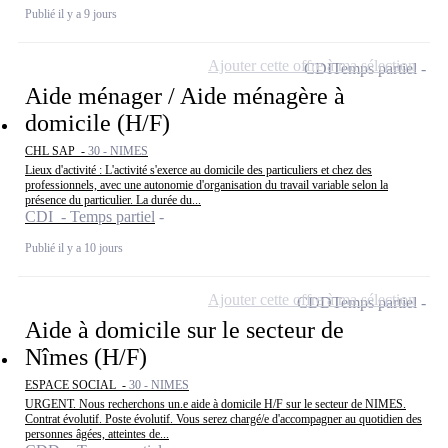
Publié il y a 9 jours
Ajouter cette offre à ma sélection
CDI
Temps partiel
Aide ménager / Aide ménagère à
domicile (H/F)
CHL SAP -
30 - NIMES
Lieux d'activité : L'activité s'exerce au domicile des particuliers et chez des
professionnels, avec une autonomie d'organisation du travail variable selon la
présence du particulier. La durée du...
CDI - Temps partiel
Publié il y a 10 jours
Ajouter cette offre à ma sélection
CDD
Temps partiel
Aide à domicile sur le secteur de
Nîmes (H/F)
ESPACE SOCIAL -
30 - NIMES
URGENT. Nous recherchons un.e aide à domicile H/F sur le secteur de NIMES.
Contrat évolutif. Poste évolutif. Vous serez chargé/e d'accompagner au quotidien des
personnes âgées, atteintes de...