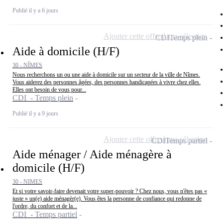
Publié il y a 6 jours
Ajouter cette offre à ma sélection
CDI
Temps plein
Aide à domicile (H/F)
30 - NÎMES
Nous recherchons un ou une aide à domicile sur un secteur de la ville de Nîmes.
Vous aiderez des personnes âgées, des personnes handicapées à vivre chez elles.
Elles ont besoin de vous pour...
CDI - Temps plein
Publié il y a 9 jours
Ajouter cette offre à ma sélection
CDI
Temps partiel
Aide ménager / Aide ménagère à
domicile (H/F)
30 - NIMES
Et si votre savoir-faire devenait votre super-pouvoir ? Chez nous, vous n'êtes pas «
juste » un(e) aide ménagèr(e). Vous êtes la personne de confiance qui redonne de
l'ordre, du confort et de la...
CDI - Temps partiel