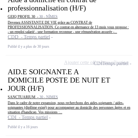
professionnalisation (H/F)
GEIQ PROFIL 30 -
30 - NÎMES
Devenez ASSISTANT.E DE VIE grâce au CONTRAT de
PROFESSIONNALISATION. Ce contrat en alternance de 13 mois vous propose :
- un emploi salarié - une formation reconnue - une rémunération assurée -...
CDD - Temps partiel
Publié il y a plus de 30 jours
Ajouter cette offre à ma sélection
CDI
Temps partiel
AID.E SOIGNANT.E A
DOMICILE POSTE DE NUIT ET
JOUR (H/F)
SANCTUARIUM -
30 - NIMES
Dans le cadre de notre expansion, nous recherchons des aides-soignants / aides-
soignantes (diplôme exigé) pour accompagner au domicile des personnes âgées et en
situation d'handicap. Vos missions :...
CDI - Temps partiel
Publié il y a 16 jours