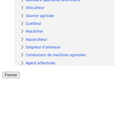
Fermer
Fermer
le détail de l'offre
/
Offre
sur
Offre précéden