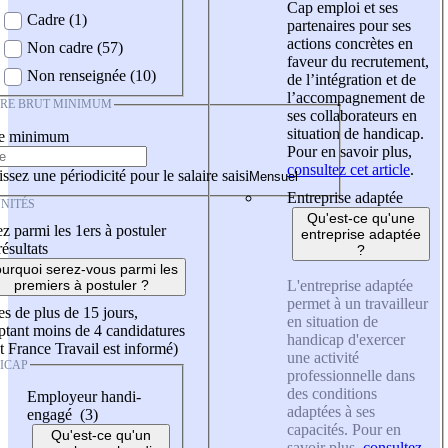
Cap emploi et ses
Cadre (1)
partenaires pour ses
actions concrètes en
Non cadre (57)
faveur du recrutement,
Non renseignée (10)
de l’intégration et de
l’accompagnement de
IRE BRUT MINIMUM
ses collaborateurs en
situation de handicap.
re minimum
Pour en savoir plus,
consultez cet article
.
ssez une périodicité pour le salaire saisi
Entreprise adaptée
NITÉS
Qu'est-ce qu'une
z parmi les 1ers à postuler
entreprise adaptée
résultats
?
urquoi serez-vous parmi les
L'entreprise adaptée
premiers à postuler ?
permet à un travailleur
es de plus de 15 jours,
en situation de
tant moins de 4 candidatures
handicap d'exercer
t France Travail est informé)
une activité
ICAP
professionnelle dans
des conditions
Employeur handi-
adaptées à ses
engagé (3)
capacités. Pour en
Qu'est-ce qu'un
savoir plus,
consultez