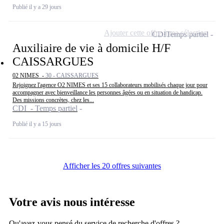
Publié il y a 29 jours
Ajouter cette offre à ma sélection
CDI
Temps partiel
Auxiliaire de vie à domicile H/F
CAISSARGUES
02 NIMES -
30 - CAISSARGUES
Rejoignez l'agence O2 NIMES et ses 15 collaborateurs mobilisés chaque jour pour
accompagner avec bienveillance les personnes âgées ou en situation de handicap.
Des missions concrètes, chez les...
CDI - Temps partiel
Publié il y a 15 jours
Afficher les 20 offres suivantes
Votre avis nous intéresse
Qu'avez-vous pensé du service de recherche d'offres ?