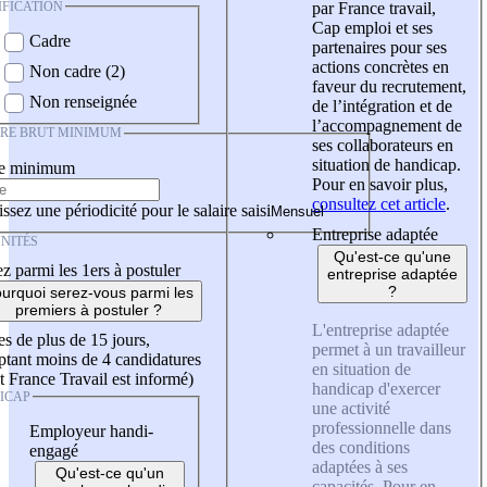
IFICATION
par France travail,
Cap emploi et ses
Cadre
partenaires pour ses
actions concrètes en
Non cadre (2)
faveur du recrutement,
Non renseignée
de l’intégration et de
l’accompagnement de
IRE BRUT MINIMUM
ses collaborateurs en
situation de handicap.
re minimum
Pour en savoir plus,
consultez cet article
.
ssez une périodicité pour le salaire saisi
Entreprise adaptée
NITÉS
Qu'est-ce qu'une
z parmi les 1ers à postuler
entreprise adaptée
?
urquoi serez-vous parmi les
premiers à postuler ?
L'entreprise adaptée
es de plus de 15 jours,
permet à un travailleur
tant moins de 4 candidatures
en situation de
t France Travail est informé)
handicap d'exercer
ICAP
une activité
professionnelle dans
Employeur handi-
des conditions
engagé
adaptées à ses
Qu'est-ce qu'un
capacités. Pour en