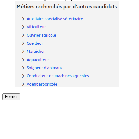
Fermer
Fermer
le détail de l'offre
/
Offre
sur
Offre précéden