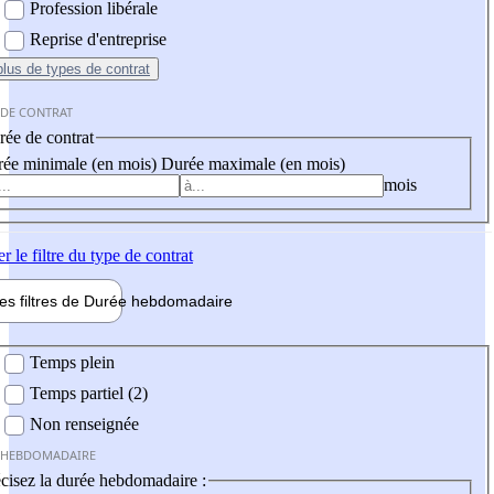
Profession libérale
Reprise d'entreprise
plus
de types de contrat
 DE CONTRAT
ée de contrat
ée minimale (en mois)
Durée maximale (en mois)
mois
er
le filtre du type de contrat
les filtres de
Durée hebdo
madaire
 hebdomadaire
Temps plein
Temps partiel (2)
Non renseignée
 HEBDOMADAIRE
cisez la durée hebdomadaire :