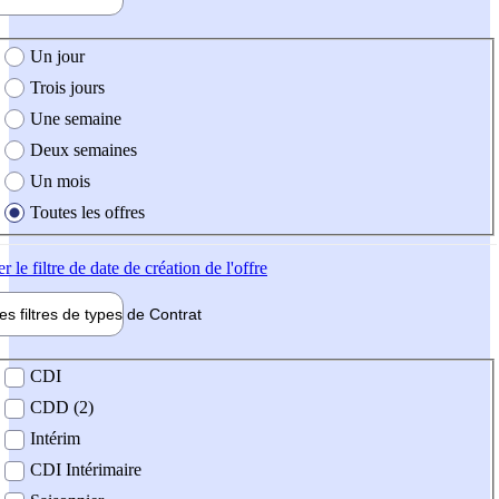
e création de l'offre
Un jour
Trois jours
Une semaine
Deux semaines
Un mois
Toutes les offres
er
le filtre de date de création de l'offre
les filtres de types de
Contrat
de contrat
CDI
CDD (2)
Intérim
CDI Intérimaire