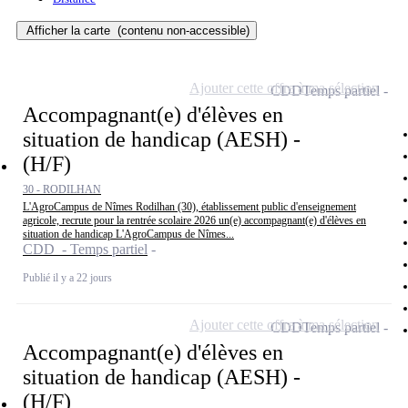
Afficher la carte
(contenu non-accessible)
Ajouter cette offre à ma sélection
CDD
Temps partiel
Accompagnant(e) d'élèves en
situation de handicap (AESH) -
(H/F)
30 - RODILHAN
L'AgroCampus de Nîmes Rodilhan (30), établissement public d'enseignement
agricole, recrute pour la rentrée scolaire 2026 un(e) accompagnant(e) d'élèves en
situation de handicap L'AgroCampus de Nîmes...
CDD - Temps partiel
Publié il y a 22 jours
Ajouter cette offre à ma sélection
CDD
Temps partiel
Accompagnant(e) d'élèves en
situation de handicap (AESH) -
(H/F)