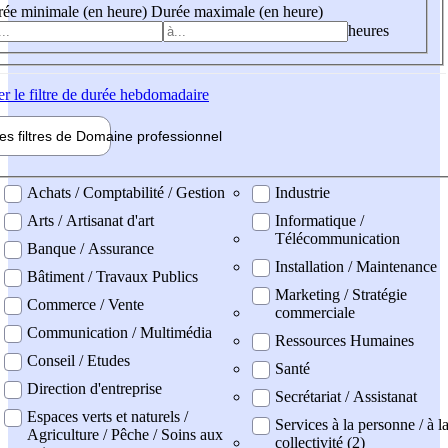
ée minimale (en heure)
Durée maximale (en heure)
heures
er
le filtre de durée hebdomadaire
les filtres de
Domaine pro
fessionnel
ne professionel
Achats / Comptabilité / Gestion
Industrie
Arts / Artisanat d'art
Informatique /
Télécommunication
Banque / Assurance
Installation / Maintenance
Bâtiment / Travaux Publics
Marketing / Stratégie
Commerce / Vente
commerciale
Communication / Multimédia
Ressources Humaines
Conseil / Etudes
Santé
Direction d'entreprise
Secrétariat / Assistanat
Espaces verts et naturels /
Services à la personne / à l
Agriculture / Pêche / Soins aux
collectivité (2)