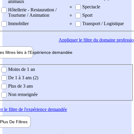
animaux
Spectacle
Hôtellerie - Restauration /
Tourisme / Animation
Sport
Immobilier
Transport / Logistique
Appliquer
le filtre du domaine professi
es filtres liés à l'
Expérience
demandée
ience demandée
Moins de 1 an
De 1 à 3 ans (2)
Plus de 3 ans
Non renseignée
er
le filtre de l'expérience demandée
Plus De
Filtres