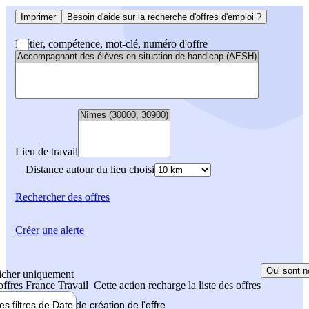
Imprimer
Besoin d'aide sur la recherche d'offres d'emploi ?
Métier, compétence, mot-clé, numéro d'offre
Lieu de travail
Distance autour du lieu choisi
Rechercher
des offres
Créer une alerte
Qui sont n
icher uniquement
 offres France Travail
Cette action recharge la liste des offres
les filtres de
Date de création
de l'offre