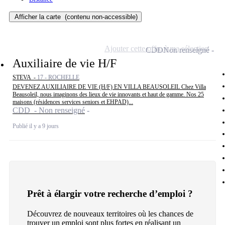
Afficher la carte
(contenu non-accessible)
Ajouter cette offre à ma sélection
CDD
Non renseigné
Auxiliaire de vie H/F
STEVA -
17 - ROCHELLE
DEVENEZ AUXILIAIRE DE VIE (H/F) EN VILLA BEAUSOLEIL Chez Villa
Beausoleil, nous imaginons des lieux de vie innovants et haut de gamme. Nos 25
maisons (résidences services seniors et EHPAD)...
CDD - Non renseigné
Publié il y a 9 jours
Prêt à élargir votre recherche d’emploi ?
Découvrez de nouveaux territoires où les chances de
trouver un emploi sont plus fortes en réalisant un