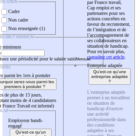
IFICATION
par France travail,
Cap emploi et ses
Cadre
partenaires pour ses
actions concrètes en
Non cadre
faveur du recrutement,
Non renseignée (1)
de l’intégration et de
l’accompagnement de
IRE BRUT MINIMUM
ses collaborateurs en
situation de handicap.
re minimum
Pour en savoir plus,
consultez cet article
.
ssez une périodicité pour le salaire saisi
Entreprise adaptée
NITÉS
Qu'est-ce qu'une
z parmi les 1ers à postuler
entreprise adaptée
?
urquoi serez-vous parmi les
premiers à postuler ?
L'entreprise adaptée
es de plus de 15 jours,
permet à un travailleur
tant moins de 4 candidatures
en situation de
t France Travail est informé)
handicap d'exercer
ICAP
une activité
professionnelle dans
Employeur handi-
des conditions
engagé
adaptées à ses
Qu'est-ce qu'un
capacités. Pour en