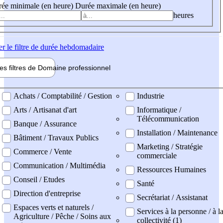
ée minimale (en heure)
Durée maximale (en heure)
heures
er
le filtre de durée hebdomadaire
les filtres de
Domaine pro
fessionnel
ne professionel
Achats / Comptabilité / Gestion
Industrie
Arts / Artisanat d'art
Informatique /
Télécommunication
Banque / Assurance
Installation / Maintenance
Bâtiment / Travaux Publics
Marketing / Stratégie
Commerce / Vente
commerciale
Communication / Multimédia
Ressources Humaines
Conseil / Etudes
Santé
Direction d'entreprise
Secrétariat / Assistanat
Espaces verts et naturels /
Services à la personne / à l
Agriculture / Pêche / Soins aux
collectivité (1)