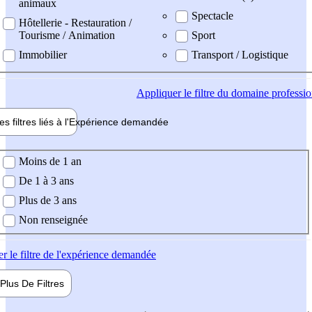
animaux
Spectacle
Hôtellerie - Restauration /
Tourisme / Animation
Sport
Immobilier
Transport / Logistique
Appliquer
le filtre du domaine professi
es filtres liés à l'
Expérience
demandée
ience demandée
Moins de 1 an
De 1 à 3 ans
Plus de 3 ans
Non renseignée
er
le filtre de l'expérience demandée
Plus De
Filtres