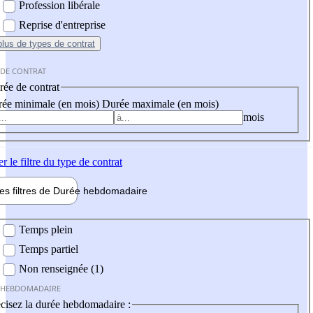
Profession libérale
Reprise d'entreprise
plus
de types de contrat
 DE CONTRAT
ée de contrat
ée minimale (en mois)
Durée maximale (en mois)
mois
er
le filtre du type de contrat
les filtres de
Durée hebdo
madaire
 hebdomadaire
Temps plein
Temps partiel
Non renseignée (1)
 HEBDOMADAIRE
cisez la durée hebdomadaire :