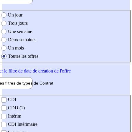
e création de l'offre
Un jour
Trois jours
Une semaine
Deux semaines
Un mois
Toutes les offres
er
le filtre de date de création de l'offre
les filtres de types de
Contrat
de contrat
CDI
CDD (1)
Intérim
CDI Intérimaire