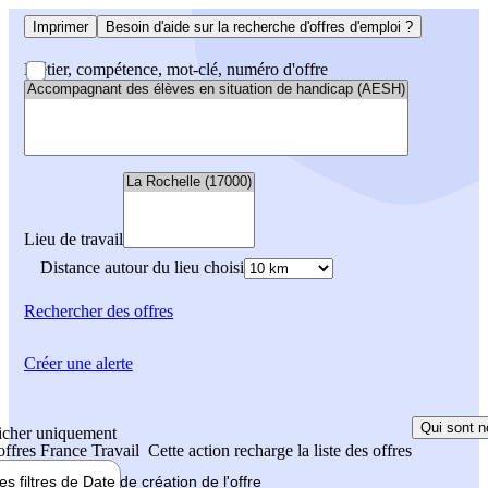
Imprimer
Besoin d'aide sur la recherche d'offres d'emploi ?
Métier, compétence, mot-clé, numéro d'offre
Lieu de travail
Distance autour du lieu choisi
Rechercher
des offres
Créer une alerte
Qui sont n
icher uniquement
 offres France Travail
Cette action recharge la liste des offres
les filtres de
Date de création
de l'offre