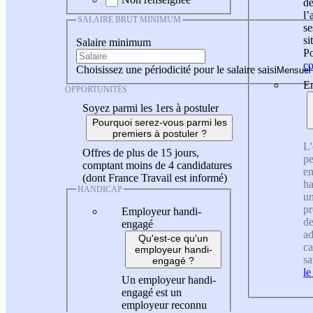
de
l
SALAIRE BRUT MINIMUM
se
si
Salaire minimum
Po
co
Choisissez une périodicité pour le salaire saisi
En
OPPORTUNITÉS
Soyez parmi les 1ers à postuler
Pourquoi serez-vous parmi les
premiers à postuler ?
L'
Offres de plus de 15 jours,
pe
comptant moins de 4 candidatures
en
(dont France Travail est informé)
ha
HANDICAP
un
pr
Employeur handi-
de
engagé
ad
Qu'est-ce qu'un
ca
employeur handi-
sa
engagé ?
le
Un employeur handi-
engagé est un
employeur reconnu