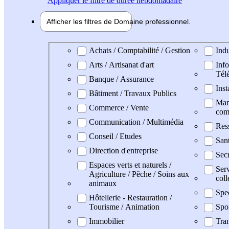
Appliquer
le filtre de durée hebdomadaire
Afficher les filtres de
Domaine pro
fessionnel
Domaine professionel
Achats / Comptabilité / Gestion
Indu
Arts / Artisanat d'art
Info
Tél
Banque / Assurance
Inst
Bâtiment / Travaux Publics
Mark
Commerce / Vente
com
Communication / Multimédia
Res
Conseil / Etudes
San
Direction d'entreprise
Secr
Espaces verts et naturels /
Serv
Agriculture / Pêche / Soins aux
coll
animaux
Spe
Hôtellerie - Restauration /
Tourisme / Animation
Spo
Immobilier
Tran