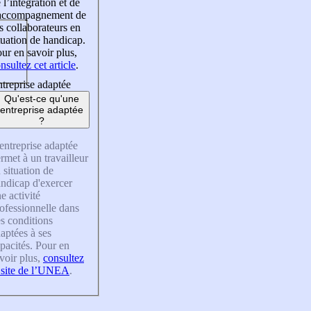
 l’intégration et de
’accompagnement de
s collaborateurs en
tuation de handicap.
ur en savoir plus,
nsultez cet article
.
treprise adaptée
Qu'est-ce qu'une
entreprise adaptée
?
entreprise adaptée
rmet à un travailleur
 situation de
ndicap d'exercer
e activité
ofessionnelle dans
s conditions
aptées à ses
pacités. Pour en
voir plus,
consultez
 site de l’UNEA
.