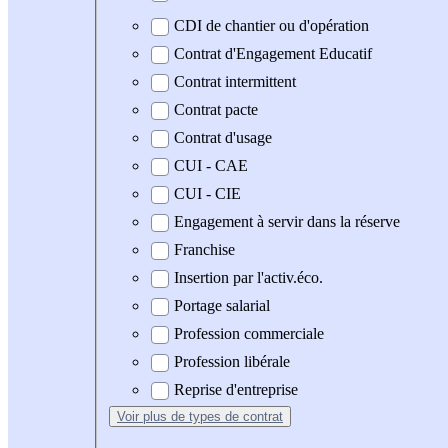
CDI de chantier ou d'opération
Contrat d'Engagement Educatif
Contrat intermittent
Contrat pacte
Contrat d'usage
CUI - CAE
CUI - CIE
Engagement à servir dans la réserve
Franchise
Insertion par l'activ.éco.
Portage salarial
Profession commerciale
Profession libérale
Reprise d'entreprise
Voir plus
de types de contrat