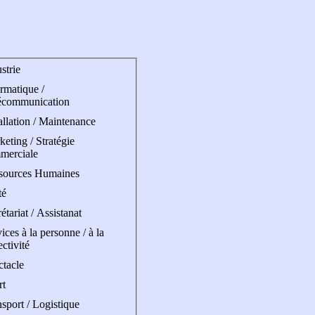
strie
rmatique /
écommunication
allation / Maintenance
eting / Stratégie
merciale
sources Humaines
té
étariat / Assistanat
ices à la personne / à la
ectivité
ctacle
rt
sport / Logistique