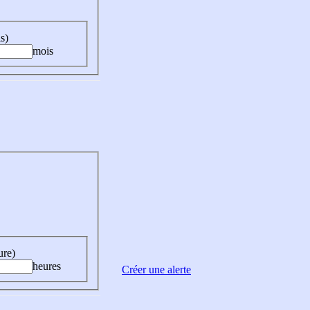
s)
mois
ure)
heures
Créer une alerte