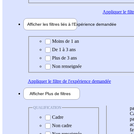
Appliquer
le fil
Afficher les filtres liés à l'
Expérience
demandée
Expérience demandée
Moins de 1 an
De 1 à 3 ans
Plus de 3 ans
Non renseignée
Appliquer
le filtre de l'expérience demandée
Afficher
Plus de
filtres
QUALIFICATION
pa
Ca
Cadre
pa
ac
Non cadre
fa
Non renseignée