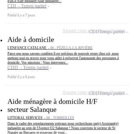
d'un-e Aide ménager/Aide ménagère...
CDI - Temps partiel
Publié il y a 7 jours
Ajouter cette offre à ma sélection
CDD
Temps partiel
Aide à domicile
L'ENFANCE CATALANE -
66 - PÉZILLA-LA-RIVIÈRE
Parce que nous savons combien il est précieux de pouvoir rester chez soi, nous
mettons tout en œuvre pour vous aider à préserver l'autonomie des personnes à
domicile. Vos missions : Vous intervenez...
CDD - Temps partiel
Publié il y a 8 jours
Ajouter cette offre à ma sélection
CDD
Temps partiel
Aide ménagère à domicile H/F
secteur Salanque
LITTORAL SERVICES -
66 - TORREILLES
Dans le cadre des remplacements estivaux nous recherchons un(e) Assistant(e)
ménagère au sein de l'Agence O2 Salanque ! Nous couvrons le secteur de St
Nazaire au Barcares et essayons de vous...