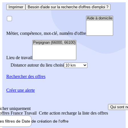
Imprimer
Besoin d'aide sur la recherche d'offres d'emploi ?
Métier, compétence, mot-clé, numéro d'offre
Lieu de travail
Distance autour du lieu choisi
Rechercher
des offres
Créer une alerte
Qui sont n
icher uniquement
 offres France Travail
Cette action recharge la liste des offres
les filtres de
Date de création
de l'offre