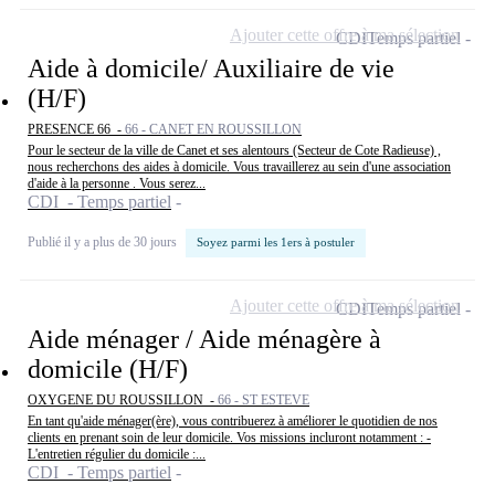
Ajouter cette offre à ma sélection
CDI
Temps partiel
Aide à domicile/ Auxiliaire de vie
(H/F)
PRESENCE 66 -
66 - CANET EN ROUSSILLON
Pour le secteur de la ville de Canet et ses alentours (Secteur de Cote Radieuse) ,
nous recherchons des aides à domicile. Vous travaillerez au sein d'une association
d'aide à la personne . Vous serez...
CDI - Temps partiel
Publié il y a plus de 30 jours
Soyez parmi les 1ers à postuler
Ajouter cette offre à ma sélection
CDI
Temps partiel
Aide ménager / Aide ménagère à
domicile (H/F)
OXYGENE DU ROUSSILLON -
66 - ST ESTEVE
En tant qu'aide ménager(ère), vous contribuerez à améliorer le quotidien de nos
clients en prenant soin de leur domicile. Vos missions incluront notamment : -
L'entretien régulier du domicile :...
CDI - Temps partiel