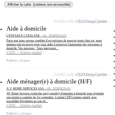
Afficher la carte
(contenu non-accessible)
Ajouter cette offre à ma sélection
CDD
Temps partiel
Aide à domicile
L'ENFANCE CATALANE -
66 - PERPIGNAN
Parce que nous savons combien il est précieux de pouvoir rester chez soi, nous
mettons tout en œuvre pour vous aider à préserver l'autonomie des personnes à
domicile. Vos missions : Vous intervenez...
CDD - Temps partiel
Publié il y a 8 jours
Ajouter cette offre à ma sélection
CDD
Temps partiel
Aide ménager(e) à domicile (H/F)
A.V. HOME SERVICES SAS -
66 - PERPIGNAN
AV Home Services recherche un(e) agent(e) d'entretien à domicile pour rejoindre
son équipe à compter du 1er septembre. Contrat CDD à temps partiel, avec
possibilité d'évolution au sein de...
CDD - Temps partiel
Publié il y a 14 jours