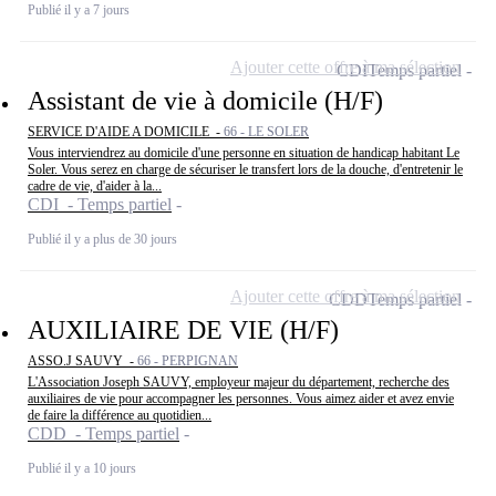
Publié il y a 7 jours
Ajouter cette offre à ma sélection
CDI
Temps partiel
Assistant de vie à domicile (H/F)
SERVICE D'AIDE A DOMICILE -
66 - LE SOLER
Vous interviendrez au domicile d'une personne en situation de handicap habitant Le
Soler. Vous serez en charge de sécuriser le transfert lors de la douche, d'entretenir le
cadre de vie, d'aider à la...
CDI - Temps partiel
Publié il y a plus de 30 jours
Ajouter cette offre à ma sélection
CDD
Temps partiel
AUXILIAIRE DE VIE (H/F)
ASSO.J SAUVY -
66 - PERPIGNAN
L'Association Joseph SAUVY, employeur majeur du département, recherche des
auxiliaires de vie pour accompagner les personnes. Vous aimez aider et avez envie
de faire la différence au quotidien...
CDD - Temps partiel
Publié il y a 10 jours