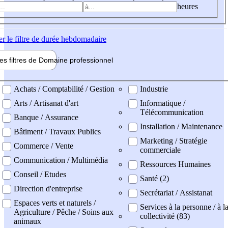
heures
er
le filtre de durée hebdomadaire
les filtres de
Domaine pro
fessionnel
ne professionel
Achats / Comptabilité / Gestion
Industrie
Arts / Artisanat d'art
Informatique /
Télécommunication
Banque / Assurance
Installation / Maintenance
Bâtiment / Travaux Publics
Marketing / Stratégie
Commerce / Vente
commerciale
Communication / Multimédia
Ressources Humaines
Conseil / Etudes
Santé (2)
Direction d'entreprise
Secrétariat / Assistanat
Espaces verts et naturels /
Services à la personne / à l
Agriculture / Pêche / Soins aux
collectivité (83)
animaux