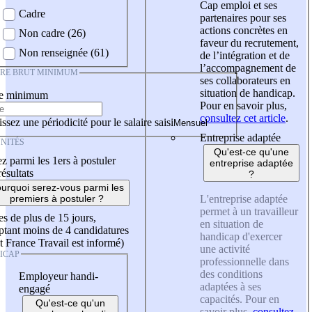
Cap emploi et ses
Cadre
partenaires pour ses
actions concrètes en
Non cadre (26)
faveur du recrutement,
Non renseignée (61)
de l’intégration et de
l’accompagnement de
IRE BRUT MINIMUM
ses collaborateurs en
situation de handicap.
re minimum
Pour en savoir plus,
consultez cet article
.
ssez une périodicité pour le salaire saisi
Entreprise adaptée
NITÉS
Qu'est-ce qu'une
z parmi les 1ers à postuler
entreprise adaptée
résultats
?
urquoi serez-vous parmi les
L'entreprise adaptée
premiers à postuler ?
permet à un travailleur
es de plus de 15 jours,
en situation de
tant moins de 4 candidatures
handicap d'exercer
t France Travail est informé)
une activité
ICAP
professionnelle dans
des conditions
Employeur handi-
adaptées à ses
engagé
capacités. Pour en
Qu'est-ce qu'un
savoir plus,
consultez