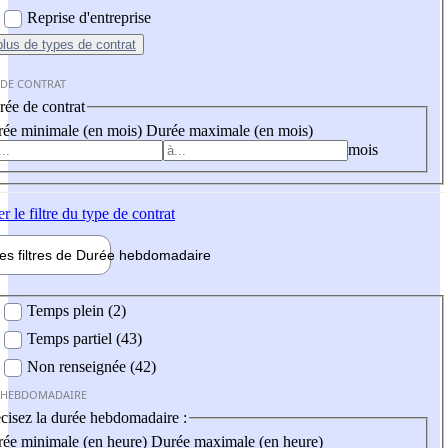
Reprise d'entreprise
plus
de types de contrat
 DE CONTRAT
ée de contrat
ée minimale (en mois)
Durée maximale (en mois)
mois
er
le filtre du type de contrat
les filtres de
Durée hebdo
madaire
 hebdomadaire
Temps plein (2)
Temps partiel (43)
Non renseignée (42)
 HEBDOMADAIRE
cisez la durée hebdomadaire :
ée minimale (en heure)
Durée maximale (en heure)