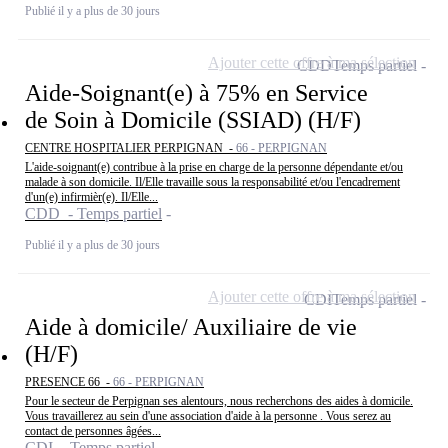
Publié il y a plus de 30 jours
Ajouter cette offre à ma sélection
CDD
Temps partiel
Aide-Soignant(e) à 75% en Service
de Soin à Domicile (SSIAD) (H/F)
CENTRE HOSPITALIER PERPIGNAN -
66 - PERPIGNAN
L'aide-soignant(e) contribue à la prise en charge de la personne dépendante et/ou
malade à son domicile. Il/Elle travaille sous la responsabilité et/ou l'encadrement
d'un(e) infirmièr(e). Il/Elle...
CDD - Temps partiel
Publié il y a plus de 30 jours
Ajouter cette offre à ma sélection
CDI
Temps partiel
Aide à domicile/ Auxiliaire de vie
(H/F)
PRESENCE 66 -
66 - PERPIGNAN
Pour le secteur de Perpignan ses alentours, nous recherchons des aides à domicile.
Vous travaillerez au sein d'une association d'aide à la personne . Vous serez au
contact de personnes âgées...
CDI - Temps partiel