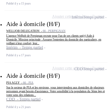
Publié il y a 15 jours
Ajouter cette offre à ma sélection
Intérim
Temps partiel
Aide à domicile (H/F)
WELLJOB DELEGATION -
66 - PERPIGNAN
L'agence Welljob de Perpignan recrute pour l'un de ses clients un(e) Aide à
Domicile. Mission principale : Assurer l'entretien du domicile des particuliers, en
veillant à leur confort, leur...
Intérim - Temps partiel
Publié il y a 17 jours
Ajouter cette offre à ma sélection
CDD
Temps partiel
Aide à domicile (H/F)
PIA AGLY -
66 - PIA
Sur le secteur de PIA et les environs, vous interviendrez aux domiciles de plusieurs
personnes ayant besoin d'assistance. Votre sensibilité à la population du 3ème âge et
votre sens des relations...
CDD - Temps partiel
Publié il y a 21 jours