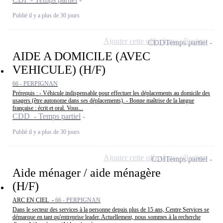
Publié il y a plus de 30 jours
Ajouter cette offre à ma sélection
CDD
Temps partiel
AIDE A DOMICILE (AVEC
VEHICULE) (H/F)
66 - PERPIGNAN
Prérequis : - Véhicule indispensable pour effectuer les déplacements au domicile des
usagers (être autonome dans ses déplacements). - Bonne maîtrise de la langue
française : écrit et oral. Vous...
CDD - Temps partiel
Publié il y a plus de 30 jours
Ajouter cette offre à ma sélection
CDI
Temps partiel
Aide ménager / aide ménagère
(H/F)
ARC EN CIEL -
66 - PERPIGNAN
Dans le secteur des services à la personne depuis plus de 15 ans, Centre Services se
démarque en tant qu'entreprise leader. Actuellement, nous sommes à la recherche