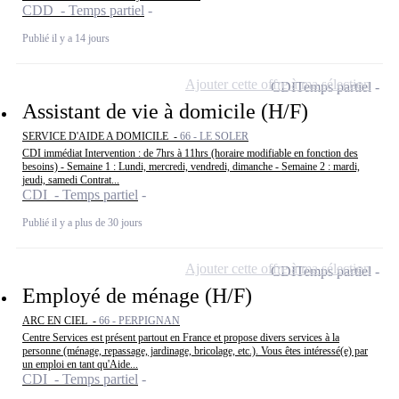
CDD - Temps partiel
Publié il y a 14 jours
Ajouter cette offre à ma sélection
CDI
Temps partiel
Assistant de vie à domicile (H/F)
SERVICE D'AIDE A DOMICILE -
66 - LE SOLER
CDI immédiat Intervention : de 7hrs à 11hrs (horaire modifiable en fonction des
besoins) - Semaine 1 : Lundi, mercredi, vendredi, dimanche - Semaine 2 : mardi,
jeudi, samedi Contrat...
CDI - Temps partiel
Publié il y a plus de 30 jours
Ajouter cette offre à ma sélection
CDI
Temps partiel
Employé de ménage (H/F)
ARC EN CIEL -
66 - PERPIGNAN
Centre Services est présent partout en France et propose divers services à la
personne (ménage, repassage, jardinage, bricolage, etc.). Vous êtes intéressé(e) par
un emploi en tant qu'Aide...
CDI - Temps partiel