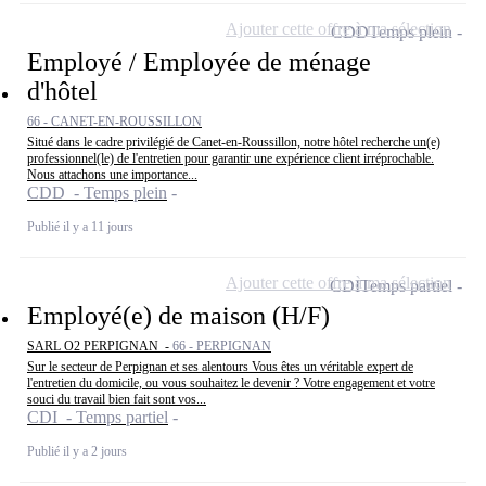
Ajouter cette offre à ma sélection
CDD
Temps plein
Employé / Employée de ménage
d'hôtel
66 - CANET-EN-ROUSSILLON
Situé dans le cadre privilégié de Canet-en-Roussillon, notre hôtel recherche un(e)
professionnel(le) de l'entretien pour garantir une expérience client irréprochable.
Nous attachons une importance...
CDD - Temps plein
Publié il y a 11 jours
Ajouter cette offre à ma sélection
CDI
Temps partiel
Employé(e) de maison (H/F)
SARL O2 PERPIGNAN -
66 - PERPIGNAN
Sur le secteur de Perpignan et ses alentours Vous êtes un véritable expert de
l'entretien du domicile, ou vous souhaitez le devenir ? Votre engagement et votre
souci du travail bien fait sont vos...
CDI - Temps partiel
Publié il y a 2 jours