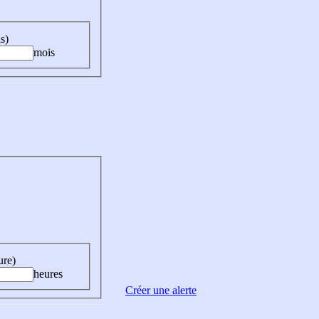
s)
mois
ure)
heures
Créer une alerte