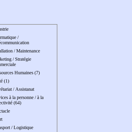
strie
rmatique /
écommunication
allation / Maintenance
eting / Stratégie
merciale
sources Humaines (7)
é (1)
étariat / Assistanat
ices à la personne / à la
ectivité (64)
ctacle
rt
sport / Logistique