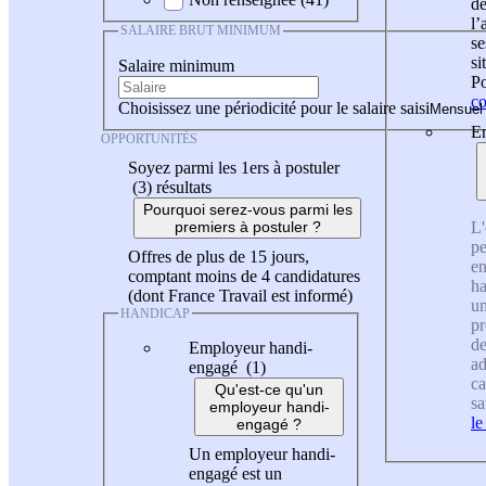
de
l
SALAIRE BRUT MINIMUM
se
si
Salaire minimum
Po
co
Choisissez une périodicité pour le salaire saisi
En
OPPORTUNITÉS
Soyez parmi les 1ers à postuler
(3)
résultats
Pourquoi serez-vous parmi les
L'
premiers à postuler ?
pe
Offres de plus de 15 jours,
en
comptant moins de 4 candidatures
ha
(dont France Travail est informé)
un
HANDICAP
pr
de
Employeur handi-
ad
engagé (1)
ca
Qu'est-ce qu'un
sa
employeur handi-
le
engagé ?
Un employeur handi-
engagé est un