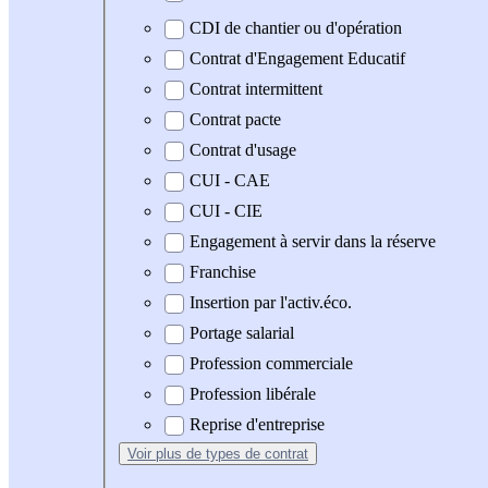
CDI de chantier ou d'opération
Contrat d'Engagement Educatif
Contrat intermittent
Contrat pacte
Contrat d'usage
CUI - CAE
CUI - CIE
Engagement à servir dans la réserve
Franchise
Insertion par l'activ.éco.
Portage salarial
Profession commerciale
Profession libérale
Reprise d'entreprise
Voir plus
de types de contrat