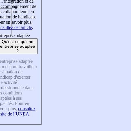
 l’intégration et de
’accompagnement de
s collaborateurs en
tuation de handicap.
ur en savoir plus,
nsultez cet article
.
treprise adaptée
Qu'est-ce qu'une
entreprise adaptée
?
entreprise adaptée
rmet à un travailleur
 situation de
ndicap d'exercer
e activité
ofessionnelle dans
s conditions
aptées à ses
pacités. Pour en
voir plus,
consultez
 site de l’UNEA
.