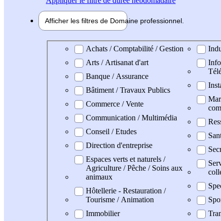
Appliquer
le filtre de durée hebdomadaire
Afficher les filtres de
Domaine pro
fessionnel
Domaine professionel
Achats / Comptabilité / Gestion
Indu
Arts / Artisanat d'art
Info
Tél
Banque / Assurance
Inst
Bâtiment / Travaux Publics
Mark
Commerce / Vente
com
Communication / Multimédia
Res
Conseil / Etudes
Sant
Direction d'entreprise
Secr
Espaces verts et naturels /
Serv
Agriculture / Pêche / Soins aux
coll
animaux
Spe
Hôtellerie - Restauration /
Tourisme / Animation
Spo
Immobilier
Tran