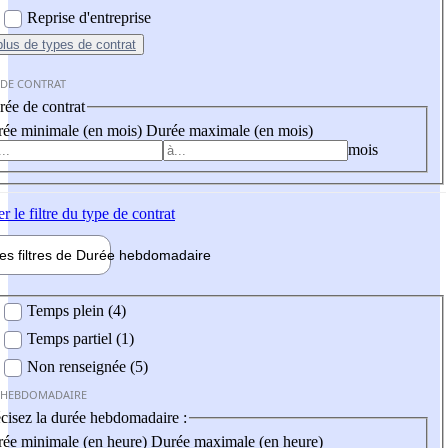
Reprise d'entreprise
plus
de types de contrat
 DE CONTRAT
ée de contrat
ée minimale (en mois)
Durée maximale (en mois)
mois
er
le filtre du type de contrat
les filtres de
Durée hebdo
madaire
 hebdomadaire
Temps plein (4)
Temps partiel (1)
Non renseignée (5)
 HEBDOMADAIRE
cisez la durée hebdomadaire :
ée minimale (en heure)
Durée maximale (en heure)