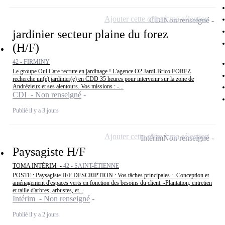
Ajouter cette offre à ma sélection
CDI
Non renseigné
jardinier secteur plaine du forez
(H/F)
42 - FIRMINY
Le groupe Oui Care recrute en jardinage ! L'agence O2 Jardi-Brico FOREZ
recherche un(e) jardinier(e) en CDD 35 heures pour intervenir sur la zone de
Andrézieux et ses alentours. Vos missions : -...
CDI - Non renseigné
Publié il y a 3 jours
Ajouter cette offre à ma sélection
Intérim
Non renseigné
Paysagiste H/F
TOMA INTÉRIM -
42 - SAINT-ÉTIENNE
POSTE : Paysagiste H/F DESCRIPTION : Vos tâches principales : -Conception et
aménagement d'espaces verts en fonction des besoins du client. -Plantation, entretien
et taille d'arbres, arbustes, et...
Intérim - Non renseigné
Publié il y a 2 jours