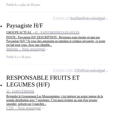
Publié il y a plus de 30 jours
Ajouter cette offre à ma sélection
Intérim
Non renseigné
Paysagiste H/F
GROUPE ACTUAL -
42 - SAINT-BONNET-LES-OULES
POSTE : Paysagiste H/F DESCRIPTION : Rejoignez notre équipe en tant que
Paysagiste (h/f) ! Si vous êtes autonome en entretien et création paysagère, ce poste
est fait pour vous. Avec une clientèle...
Intérim - Non renseigné
Publié il y a 18 jours
Ajouter cette offre à ma sélection
CDI
Non renseigné
RESPONSABLE FRUITS ET
LEGUMES (H/F)
42 - SAINT-ÉTIENNE
Rejoindre le Groupement Les Mousquetaires, c'est intégrer un acteur majeur de la
grande distribution avec 7 enseignes. C'est aussi évoluer au sein d'un groupe
singulier, présent sur 3 marchés...
CDI - Non renseigné