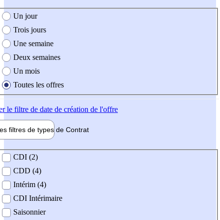
e création de l'offre
Un jour
Trois jours
Une semaine
Deux semaines
Un mois
Toutes les offres
er
le filtre de date de création de l'offre
les filtres de types de
Contrat
de contrat
CDI (2)
CDD (4)
Intérim (4)
CDI Intérimaire
Saisonnier