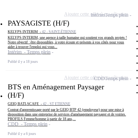
Ajouter cette offre à ma sélection
Intérim
Temps plein
PAYSAGISTE (H/F)
KELYPS INTERIM -
42 - SAINT-ÉTIENNE
KELYPS INTERIM, une agence à taille humaine qui soutient vos grands projets !
Notre objectif : être disponibles, à votre écoute et présents à vos côtés pour vous
aider à trouver l'emploi qui vous...
Intérim - Temps plein
Publié il y a 18 jours
Ajouter cette offre à ma sélection
CDD
Temps plein
BTS en Aménagement Paysager
(H/F)
GEIQ BATI-SCAFE -
42 - ST ETIENNE
Contrat d'apprentissage porté par le GEIQ BTP 42 (employeur) pour une mise à
disposition dans une entreprise de services d'aménagement paysager et de voiries.
PROFILS Femme/homme à partir de 18 ans,...
CDD - Temps plein
Publié il y a 6 jours