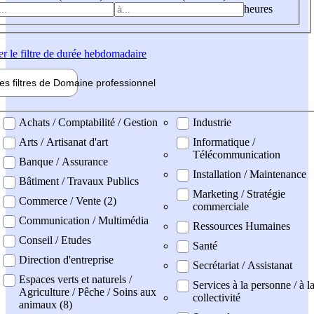
heures
er
le filtre de durée hebdomadaire
les filtres de
Domaine pro
fessionnel
ne professionel
Achats / Comptabilité / Gestion
Industrie
Arts / Artisanat d'art
Informatique /
Télécommunication
Banque / Assurance
Installation / Maintenance
Bâtiment / Travaux Publics
Marketing / Stratégie
Commerce / Vente (2)
commerciale
Communication / Multimédia
Ressources Humaines
Conseil / Etudes
Santé
Direction d'entreprise
Secrétariat / Assistanat
Espaces verts et naturels /
Services à la personne / à l
Agriculture / Pêche / Soins aux
collectivité
animaux (8)