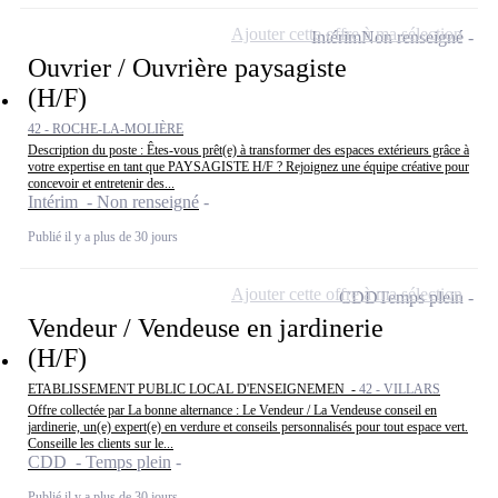
Ajouter cette offre à ma sélection
Intérim
Non renseigné
Ouvrier / Ouvrière paysagiste
(H/F)
42 - ROCHE-LA-MOLIÈRE
Description du poste : Êtes-vous prêt(e) à transformer des espaces extérieurs grâce à
votre expertise en tant que PAYSAGISTE H/F ? Rejoignez une équipe créative pour
concevoir et entretenir des...
Intérim - Non renseigné
Publié il y a plus de 30 jours
Ajouter cette offre à ma sélection
CDD
Temps plein
Vendeur / Vendeuse en jardinerie
(H/F)
ETABLISSEMENT PUBLIC LOCAL D'ENSEIGNEMEN -
42 - VILLARS
Offre collectée par La bonne alternance : Le Vendeur / La Vendeuse conseil en
jardinerie, un(e) expert(e) en verdure et conseils personnalisés pour tout espace vert.
Conseille les clients sur le...
CDD - Temps plein
Publié il y a plus de 30 jours