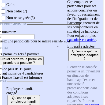
Cap emploi et ses
Cadre
partenaires pour ses
actions concrètes en
Non cadre (7)
faveur du recrutement,
Non renseignée (3)
de l’intégration et de
l’accompagnement de
IRE BRUT MINIMUM
ses collaborateurs en
situation de handicap.
re minimum
Pour en savoir plus,
consultez cet article
.
ssez une périodicité pour le salaire saisi
Entreprise adaptée
NITÉS
Qu'est-ce qu'une
z parmi les 1ers à postuler
entreprise adaptée
?
urquoi serez-vous parmi les
premiers à postuler ?
L'entreprise adaptée
es de plus de 15 jours,
permet à un travailleur
tant moins de 4 candidatures
en situation de
t France Travail est informé)
handicap d'exercer
ICAP
une activité
professionnelle dans
Employeur handi-
des conditions
engagé
adaptées à ses
Qu'est-ce qu'un
capacités. Pour en
employeur handi-
savoir plus,
consultez