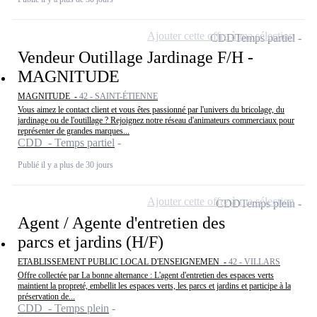
Ajouter cette offre à ma sélection
CDD
Temps partiel
Vendeur Outillage Jardinage F/H -
MAGNITUDE
MAGNITUDE -
42 - SAINT-ÉTIENNE
Vous aimez le contact client et vous êtes passionné par l'univers du bricolage, du
jardinage ou de l'outillage ? Rejoignez notre réseau d'animateurs commerciaux pour
représenter de grandes marques...
CDD - Temps partiel
Publié il y a plus de 30 jours
Ajouter cette offre à ma sélection
CDD
Temps plein
Agent / Agente d'entretien des
parcs et jardins (H/F)
ETABLISSEMENT PUBLIC LOCAL D'ENSEIGNEMEN -
42 - VILLARS
Offre collectée par La bonne alternance : L'agent d'entretien des espaces verts
maintient la propreté, embellit les espaces verts, les parcs et jardins et participe à la
préservation de...
CDD - Temps plein