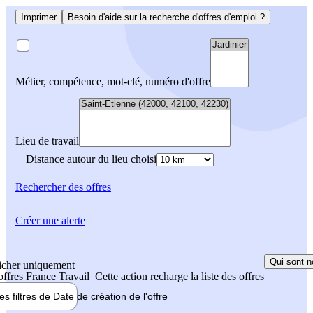
Imprimer
Besoin d'aide sur la recherche d'offres d'emploi ?
Métier, compétence, mot-clé, numéro d'offre
Lieu de travail
Distance autour du lieu choisi
Rechercher
des offres
Créer une alerte
Qui sont n
icher uniquement
 offres France Travail
Cette action recharge la liste des offres
les filtres de
Date de création
de l'offre