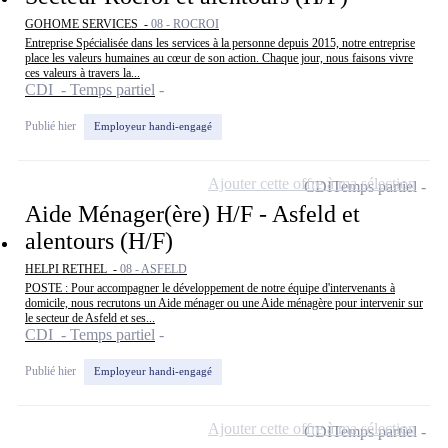
GOHOME SERVICES -
08 - ROCROI
Entreprise Spécialisée dans les services à la personne depuis 2015, notre entreprise
place les valeurs humaines au cœur de son action. Chaque jour, nous faisons vivre
ces valeurs à travers la...
CDI - Temps partiel
Publié hier
Employeur handi-engagé
Ajouter cette offre à ma sélection
CDI
Temps partiel
Aide Ménager(ère) H/F - Asfeld et
alentours (H/F)
HELPI RETHEL -
08 - ASFELD
POSTE : Pour accompagner le développement de notre équipe d'intervenants à
domicile, nous recrutons un Aide ménager ou une Aide ménagère pour intervenir sur
le secteur de Asfeld et ses...
CDI - Temps partiel
Publié hier
Employeur handi-engagé
Ajouter cette offre à ma sélection
CDI
Temps partiel