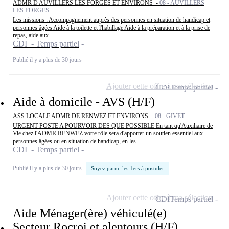
ADMR D AUVILLERS LES FORGES ET ENVIRONS -
08 - AUVILLERS
LES FORGES
Les missions : Accompagnement auprès des personnes en situation de handicap et
personnes âgées Aide à la toilette et l'habillage Aide à la préparation et à la prise de
repas, aide aux...
CDI - Temps partiel
Publié il y a plus de 30 jours
Ajouter cette offre à ma sélection
CDI
Temps partiel
Aide à domicile - AVS (H/F)
ASS LOCALE ADMR DE RENWEZ ET ENVIRONS -
08 - GIVET
URGENT POSTE A POURVOIR DES QUE POSSIBLE En tant qu'Auxiliaire de
Vie chez l'ADMR RENWEZ votre rôle sera d'apporter un soutien essentiel aux
personnes âgées ou en situation de handicap, en les...
CDI - Temps partiel
Publié il y a plus de 30 jours
Soyez parmi les 1ers à postuler
Ajouter cette offre à ma sélection
CDI
Temps partiel
Aide Ménager(ère) véhiculé(e)
Secteur Rocroi et alentours (H/F)