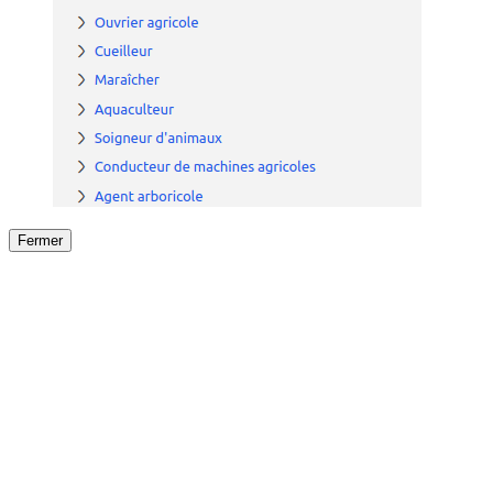
Fermer
Fermer
le détail de l'offre
/
Offre
sur
Offre précéden