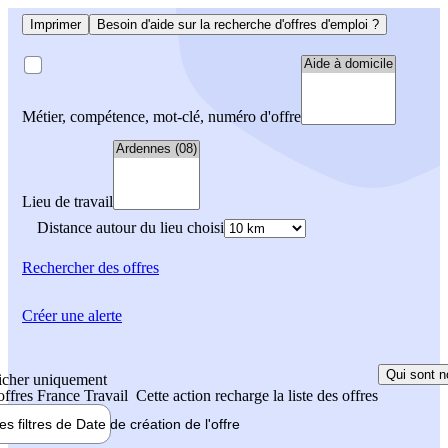
Imprimer
Besoin d'aide sur la recherche d'offres d'emploi ?
Métier, compétence, mot-clé, numéro d'offre
Lieu de travail
Distance autour du lieu choisi
Rechercher
des offres
Créer une alerte
Qui sont n
icher uniquement
 offres France Travail
Cette action recharge la liste des offres
les filtres de
Date de création
de l'offre