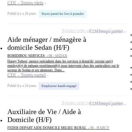
CDI - Temps plein
Publié il y a 26 jours
Soyez parmi les 1ers à postuler
Ajouter cette offre à ma sélection
CDI
Temps partiel
Aide ménager / ménagère à
domicile Sedan (H/F)
BOBIDIBOU SERVICES -
08 - SEDAN
Happy Sphere, agence spécialisée dans les services à domicile, recrute un(e)
employé(e) de ménage expérimenté(e) pour intervenir chez des particuliers sur le
secteur de Sedan et ses alentours. Dans...
CDI - Temps partiel
Publié il y a 24 jours
Employeur handi-engagé
Ajouter cette offre à ma sélection
CDI
Temps partiel
Auxiliaire de Vie / Aide à
Domicile (H/F)
FEDER DEPART AIDE DOMICILE MILIEU RURAL -
08 - HARCY