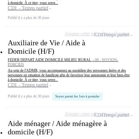
à domicile. À ce titre, vous serez...
CDI - Temps partiel
Publié il y a plus de 30 jours
Ajouter cette offre à ma sélection
CDI
Temps partiel
Auxiliaire de Vie / Aide à
Domicile (H/F)
FEDER DEPART AIDE DOMICILE MILIEU RURAL -
08 - NOVION-
PORCIEN
Au sein de l'ADMR, vous accompagnez au quotidien des personnes âgées et des
personnes en situation de handicap afin de favoriser leur autonomie et leur bien-être
à domicile. À ce titre, vous serez...
CDI - Temps partiel
Publié il y a plus de 30 jours
Soyez parmi les 1ers à postuler
Ajouter cette offre à ma sélection
CDI
Temps partiel
Aide ménager / Aide ménagère à
domicile (H/F)