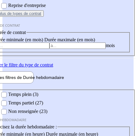
Reprise d'entreprise
plus
de types de contrat
 DE CONTRAT
ée de contrat
ée minimale (en mois)
Durée maximale (en mois)
mois
er
le filtre du type de contrat
les filtres de
Durée hebdo
madaire
 hebdomadaire
Temps plein (3)
Temps partiel (27)
Non renseignée (23)
 HEBDOMADAIRE
cisez la durée hebdomadaire :
ée minimale (en heure)
Durée maximale (en heure)