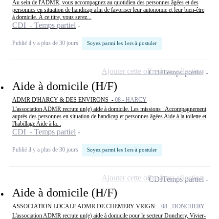
Au sein de l'ADMR, vous accompagnez au quotidien des personnes âgées et des
personnes en situation de handicap afin de favoriser leur autonomie et leur bien-être
à domicile. À ce titre, vous serez...
CDI - Temps partiel
Publié il y a plus de 30 jours
Soyez parmi les 1ers à postuler
Ajouter cette offre à ma sélection
CDI
Temps partiel
Aide à domicile (H/F)
ADMR D'HARCY & DES ENVIRONS -
08 - HARCY
L'association ADMR recrute un(e) aide à domicile. Les missions : Accompagnement
auprès des personnes en situation de handicap et personnes âgées Aide à la toilette et
l'habillage Aide à la...
CDI - Temps partiel
Publié il y a plus de 30 jours
Soyez parmi les 1ers à postuler
Ajouter cette offre à ma sélection
CDI
Temps partiel
Aide à domicile (H/F)
ASSOCIATION LOCALE ADMR DE CHEMERY-VRIGN -
08 - DONCHERY
L'association ADMR recrute un(e) aide à domicile pour le secteur Donchery, Vivier-