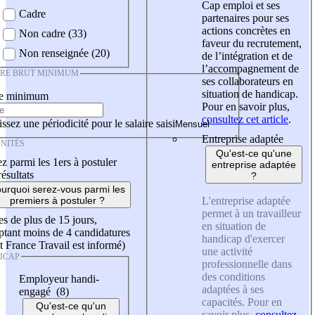
Cap emploi et ses
Cadre
partenaires pour ses
actions concrètes en
Non cadre (33)
faveur du recrutement,
Non renseignée (20)
de l’intégration et de
l’accompagnement de
IRE BRUT MINIMUM
ses collaborateurs en
situation de handicap.
re minimum
Pour en savoir plus,
consultez cet article
.
ssez une périodicité pour le salaire saisi
Entreprise adaptée
NITÉS
Qu'est-ce qu'une
z parmi les 1ers à postuler
entreprise adaptée
résultats
?
urquoi serez-vous parmi les
L'entreprise adaptée
premiers à postuler ?
permet à un travailleur
es de plus de 15 jours,
en situation de
tant moins de 4 candidatures
handicap d'exercer
t France Travail est informé)
une activité
ICAP
professionnelle dans
des conditions
Employeur handi-
adaptées à ses
engagé (8)
capacités. Pour en
Qu'est-ce qu'un
savoir plus,
consultez