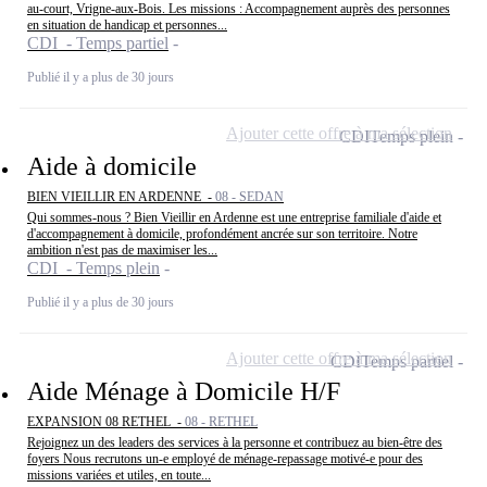
au-court, Vrigne-aux-Bois. Les missions : Accompagnement auprès des personnes
en situation de handicap et personnes...
CDI - Temps partiel
Publié il y a plus de 30 jours
Ajouter cette offre à ma sélection
CDI
Temps plein
Aide à domicile
BIEN VIEILLIR EN ARDENNE -
08 - SEDAN
Qui sommes-nous ? Bien Vieillir en Ardenne est une entreprise familiale d'aide et
d'accompagnement à domicile, profondément ancrée sur son territoire. Notre
ambition n'est pas de maximiser les...
CDI - Temps plein
Publié il y a plus de 30 jours
Ajouter cette offre à ma sélection
CDI
Temps partiel
Aide Ménage à Domicile H/F
EXPANSION 08 RETHEL -
08 - RETHEL
Rejoignez un des leaders des services à la personne et contribuez au bien-être des
foyers Nous recrutons un-e employé de ménage-repassage motivé-e pour des
missions variées et utiles, en toute...