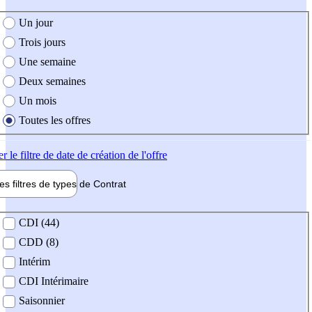
e création de l'offre
Un jour
Trois jours
Une semaine
Deux semaines
Un mois
Toutes les offres
er
le filtre de date de création de l'offre
les filtres de types de
Contrat
de contrat
CDI (44)
CDD (8)
Intérim
CDI Intérimaire
Saisonnier