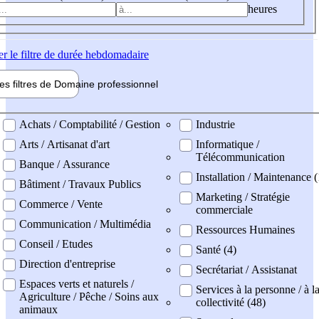
heures
er
le filtre de durée hebdomadaire
les filtres de
Domaine pro
fessionnel
ne professionel
Achats / Comptabilité / Gestion
Industrie
Arts / Artisanat d'art
Informatique /
Télécommunication
Banque / Assurance
Installation / Maintenance (
Bâtiment / Travaux Publics
Marketing / Stratégie
Commerce / Vente
commerciale
Communication / Multimédia
Ressources Humaines
Conseil / Etudes
Santé (4)
Direction d'entreprise
Secrétariat / Assistanat
Espaces verts et naturels /
Services à la personne / à l
Agriculture / Pêche / Soins aux
collectivité (48)
animaux