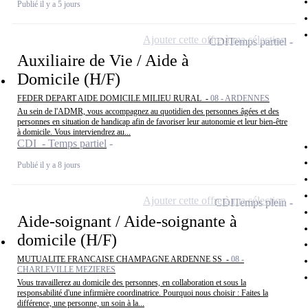
Publié il y a 5 jours
Ajouter cette offre à ma sélection
CDI
Temps partiel
Auxiliaire de Vie / Aide à
Domicile (H/F)
FEDER DEPART AIDE DOMICILE MILIEU RURAL -
08 - ARDENNES
Au sein de l'ADMR, vous accompagnez au quotidien des personnes âgées et des
personnes en situation de handicap afin de favoriser leur autonomie et leur bien-être
à domicile. Vous interviendrez au...
CDI - Temps partiel
Publié il y a 8 jours
Ajouter cette offre à ma sélection
CDI
Temps plein
Aide-soignant / Aide-soignante à
domicile (H/F)
MUTUALITE FRANCAISE CHAMPAGNE ARDENNE SS -
08 -
CHARLEVILLE MEZIERES
Vous travaillerez au domicile des personnes, en collaboration et sous la
responsabilité d'une infirmière coordinatrice. Pourquoi nous choisir : Faites la
différence, une personne, un soin à la...