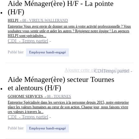
Aide Ménager(ère) H/F - La pointe
(H/F)
HELPI -
08 - VIREUX-WALLERAND
Entreprise Vous avez envie de donner un sens à votre activité professionnelle ? Vous
souhaitez vous sentir utile et aider les autres ? Rejoignez notre équipe ! Les agences
HELPI sont spécialisées...
CDI - Temps partiel
Publié hier
Employeur handi-engagé
Ajouter cette offre à ma sélection
CDI
Temps partiel
Aide Ménager(ère) secteur Tournes
et alentours (H/F)
GOHOME SERVICES -
08 - TOURNES
Entreprise Spécialisée dans les services à la personne depuis 2015, notre entreprise
place les valeurs humaines au cœur de son action. Chaque jour, nous faisons vivre
ces valeurs à travers la...
CDI - Temps partiel
Publié hier
Employeur handi-engagé