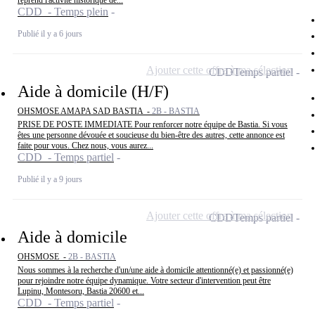
reprend l'activité historique de...
CDD - Temps plein
Publié il y a 6 jours
Ajouter cette offre à ma sélection
CDD
Temps partiel
Aide à domicile (H/F)
OHSMOSE AMAPA SAD BASTIA -
2B - BASTIA
PRISE DE POSTE IMMEDIATE Pour renforcer notre équipe de Bastia. Si vous
êtes une personne dévouée et soucieuse du bien-être des autres, cette annonce est
faite pour vous. Chez nous, vous aurez...
CDD - Temps partiel
Publié il y a 9 jours
Ajouter cette offre à ma sélection
CDD
Temps partiel
Aide à domicile
OHSMOSE -
2B - BASTIA
Nous sommes à la recherche d'un/une aide à domicile attentionné(e) et passionné(e)
pour rejoindre notre équipe dynamique. Votre secteur d'intervention peut être
Lupinu, Montesoru, Bastia 20600 et...
CDD - Temps partiel