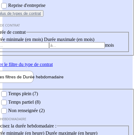
Reprise d'entreprise
plus
de types de contrat
 DE CONTRAT
ée de contrat
ée minimale (en mois)
Durée maximale (en mois)
mois
er
le filtre du type de contrat
les filtres de
Durée hebdo
madaire
 hebdomadaire
Temps plein (7)
Temps partiel (8)
Non renseignée (2)
 HEBDOMADAIRE
cisez la durée hebdomadaire :
ée minimale (en heure)
Durée maximale (en heure)