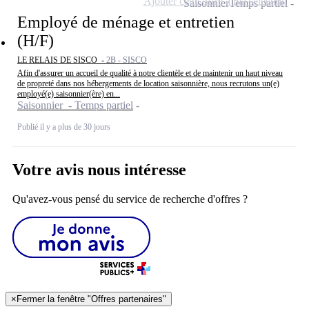
Ajouter cette offre à ma sélection
Saisonnier
Temps partiel
Employé de ménage et entretien
(H/F)
LE RELAIS DE SISCO -
2B - SISCO
Afin d'assurer un accueil de qualité à notre clientèle et de maintenir un haut niveau
de propreté dans nos hébergements de location saisonnière, nous recrutons un(e)
employé(e) saisonnier(ère) en...
Saisonnier - Temps partiel
Publié il y a plus de 30 jours
Votre avis nous intéresse
Qu'avez-vous pensé du service de recherche d'offres ?
×
Fermer la fenêtre "Offres partenaires"