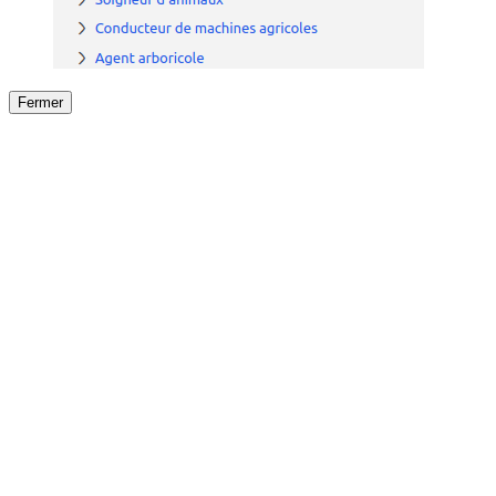
Fermer
Fermer
le détail de l'offre
/
Offre
sur
Offre précéden