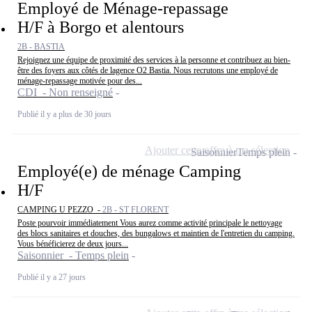
Employé de Ménage-repassage
H/F à Borgo et alentours
2B - BASTIA
Rejoignez une équipe de proximité des services à la personne et contribuez au bien-
être des foyers aux côtés de lagence O2 Bastia. Nous recrutons une employé de
ménage-repassage motivée pour des...
CDI - Non renseigné
Publié il y a plus de 30 jours
Ajouter cette offre à ma sélection
Saisonnier
Temps plein
Employé(e) de ménage Camping
H/F
CAMPING U PEZZO -
2B - ST FLORENT
Poste pourvoir immédiatement Vous aurez comme activité principale le nettoyage
des blocs sanitaires et douches, des bungalows et maintien de l'entretien du camping.
Vous bénéficierez de deux jours...
Saisonnier - Temps plein
Publié il y a 27 jours