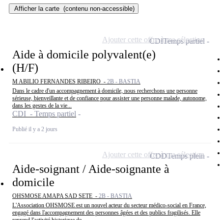
Afficher la carte
(contenu non-accessible)
Ajouter cette offre à ma sélection
CDI
Temps partiel
Aide à domicile polyvalent(e)
(H/F)
M ABILIO FERNANDES RIBEIRO -
2B - BASTIA
Dans le cadre d'un accompagnement à domicile, nous recherchons une personne
sérieuse, bienveillante et de confiance pour assister une personne malade, autonome,
dans les gestes de la vie...
CDI - Temps partiel
Publié il y a 2 jours
Ajouter cette offre à ma sélection
CDD
Temps plein
Aide-soignant / Aide-soignante à
domicile
OHSMOSE AMAPA SAD SETE -
2B - BASTIA
L'Association OHSMOSE est un nouvel acteur du secteur médico-social en France,
engagé dans l'accompagnement des personnes âgées et des publics fragilisés. Elle