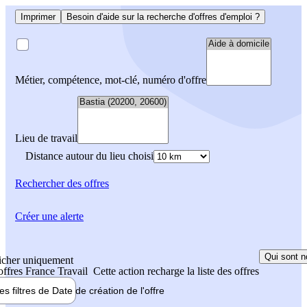
Imprimer
Besoin d'aide sur la recherche d'offres d'emploi ?
Métier, compétence, mot-clé, numéro d'offre
Lieu de travail
Distance autour du lieu choisi
Rechercher
des offres
Créer une alerte
Qui sont n
icher uniquement
 offres France Travail
Cette action recharge la liste des offres
les filtres de
Date de création
de l'offre