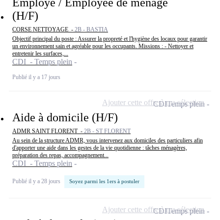
Employé / Employée de ménage
(H/F)
CORSE NETTOYAGE -
2B - BASTIA
Objectif principal du poste : Assurer la propreté et l'hygiène des locaux pour garantir
un environnement sain et agréable pour les occupants. Missions : - Nettoyer et
entretenir les surfaces,...
CDI - Temps plein
Publié il y a 17 jours
Ajouter cette offre à ma sélection
CDI
Temps plein
Aide à domicile (H/F)
ADMR SAINT FLORENT -
2B - ST FLORENT
Au sein de la structure ADMR, vous intervenez aux domiciles des particuliers afin
d'apporter une aide dans les gestes de la vie quotidienne : tâches ménagères,
préparation des repas, accompagnement...
CDI - Temps plein
Publié il y a 28 jours
Soyez parmi les 1ers à postuler
Ajouter cette offre à ma sélection
CDI
Temps plein