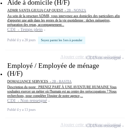
Aide à domicile (H/F)
ADMR SANTA GIULIA CAP OUEST -
2B - NONZA
Au sein de la structure ADMR, vous intervenez aux domiciles des particuliers afin
d'apporter une aide dans les gestes de la vie quotidienne : tâches ménagères,
préparation des repas, accompagnement...
CDI - Temps plein
Publié il y a 28 jours
Soyez parmi les 1ers à postuler
Ajouter cette offre à ma sélection
CDI
Non renseigné
Employé / Employée de ménage
(H/F)
DOMALIANCE SERVICES -
2B - BASTIA
Description du poste : PRENEZ PART À UNE AVENTURE HUMAINE Vous
souhaitez exercer un métier où l'humain est au centre des préoccupations ? Nous
recherchons, pour compléter l'équipe de notre agence,...
CDI - Non renseigné
Publié il y a 13 jours
Ajouter cette offre à ma sélection
CDI
Non renseigné