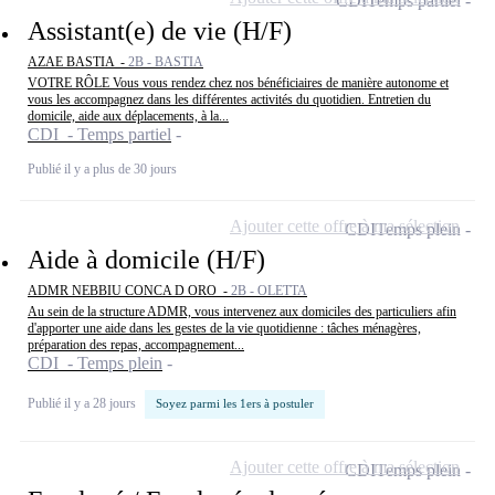
CDI
Temps partiel
Assistant(e) de vie (H/F)
AZAE BASTIA -
2B - BASTIA
VOTRE RÔLE Vous vous rendez chez nos bénéficiaires de manière autonome et
vous les accompagnez dans les différentes activités du quotidien. Entretien du
domicile, aide aux déplacements, à la...
CDI - Temps partiel
Publié il y a plus de 30 jours
Ajouter cette offre à ma sélection
CDI
Temps plein
Aide à domicile (H/F)
ADMR NEBBIU CONCA D ORO -
2B - OLETTA
Au sein de la structure ADMR, vous intervenez aux domiciles des particuliers afin
d'apporter une aide dans les gestes de la vie quotidienne : tâches ménagères,
préparation des repas, accompagnement...
CDI - Temps plein
Publié il y a 28 jours
Soyez parmi les 1ers à postuler
Ajouter cette offre à ma sélection
CDI
Temps plein