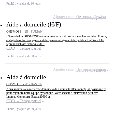
Publié il y a plus de 30 jours
Ajouter cette offre à ma sélection
CDD
Temps partiel
Aide à domicile (H/F)
OHSMOSE -
2B - FURIANI
L'Association OHSMOSE est un nouvel acteur du secteur médico-social en France,
engagé dans l'accompagnement des personnes âgées et des publics fragilisés. Elle
reprend l'activité historique de...
CDD - Temps partiel
Publié il y a plus de 30 jours
Ajouter cette offre à ma sélection
CDD
Temps partiel
Aide à domicile
OHSMOSE -
2B - BASTIA
Nous sommes à la recherche d'un/une aide à domicile attentionné(e) et passionné(e)
pour rejoindre notre équipe dynamique. Votre secteur d'intervention peut être
Lupinu, Montesoru, Bastia 20600 et...
CDD - Temps partiel
Publié il y a plus de 30 jours