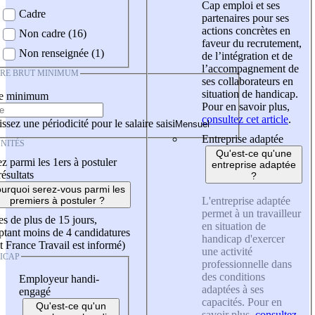
Cap emploi et ses
Cadre
partenaires pour ses
actions concrètes en
Non cadre (16)
faveur du recrutement,
Non renseignée (1)
de l’intégration et de
l’accompagnement de
IRE BRUT MINIMUM
ses collaborateurs en
situation de handicap.
re minimum
Pour en savoir plus,
consultez cet article
.
ssez une périodicité pour le salaire saisi
Entreprise adaptée
NITÉS
Qu'est-ce qu'une
z parmi les 1ers à postuler
entreprise adaptée
résultats
?
urquoi serez-vous parmi les
L'entreprise adaptée
premiers à postuler ?
permet à un travailleur
es de plus de 15 jours,
en situation de
tant moins de 4 candidatures
handicap d'exercer
t France Travail est informé)
une activité
ICAP
professionnelle dans
des conditions
Employeur handi-
adaptées à ses
engagé
capacités. Pour en
Qu'est-ce qu'un
savoir plus,
consultez