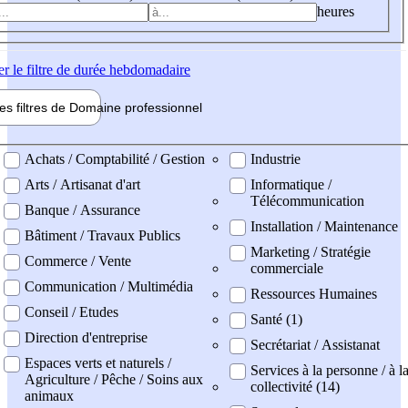
heures
er
le filtre de durée hebdomadaire
les filtres de
Domaine pro
fessionnel
ne professionel
Achats / Comptabilité / Gestion
Industrie
Arts / Artisanat d'art
Informatique /
Télécommunication
Banque / Assurance
Installation / Maintenance
Bâtiment / Travaux Publics
Marketing / Stratégie
Commerce / Vente
commerciale
Communication / Multimédia
Ressources Humaines
Conseil / Etudes
Santé (1)
Direction d'entreprise
Secrétariat / Assistanat
Espaces verts et naturels /
Services à la personne / à l
Agriculture / Pêche / Soins aux
collectivité (14)
animaux