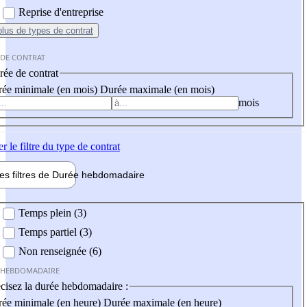
Reprise d'entreprise
plus
de types de contrat
 DE CONTRAT
ée de contrat
ée minimale (en mois)
Durée maximale (en mois)
mois
er
le filtre du type de contrat
les filtres de
Durée hebdo
madaire
 hebdomadaire
Temps plein (3)
Temps partiel (3)
Non renseignée (6)
 HEBDOMADAIRE
cisez la durée hebdomadaire :
ée minimale (en heure)
Durée maximale (en heure)