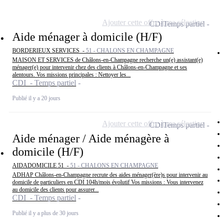
Ajouter cette offre à ma sélection
CDI
Temps partiel
Aide ménager à domicile (H/F)
BORDERIEUX SERVICES -
51 - CHALONS EN CHAMPAGNE
MAISON ET SERVICES de Châlons-en-Champagne recherche un(e) assistant(e)
ménager(e) pour intervenir chez des clients à Châlons-en-Champagne et ses
alentours. Vos missions principales : Nettoyer les...
CDI - Temps partiel
Publié il y a 20 jours
Ajouter cette offre à ma sélection
CDI
Temps partiel
Aide ménager / Aide ménagère à
domicile (H/F)
AIDADOMICILE 51 -
51 - CHALONS EN CHAMPAGNE
ADHAP Châlons-en-Champagne recrute des aides ménager(ère)s pour intervenir au
domicile de particuliers en CDI 104h/mois évolutif Vos missions : Vous intervenez
au domicile des clients pour assurer...
CDI - Temps partiel
Publié il y a plus de 30 jours