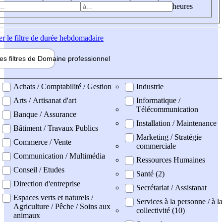
heures
er
le filtre de durée hebdomadaire
les filtres de
Domaine pro
fessionnel
ne professionel
Achats / Comptabilité / Gestion
Industrie
Arts / Artisanat d'art
Informatique /
Télécommunication
Banque / Assurance
Installation / Maintenance
Bâtiment / Travaux Publics
Marketing / Stratégie
Commerce / Vente
commerciale
Communication / Multimédia
Ressources Humaines
Conseil / Etudes
Santé (2)
Direction d'entreprise
Secrétariat / Assistanat
Espaces verts et naturels /
Services à la personne / à l
Agriculture / Pêche / Soins aux
collectivité (10)
animaux