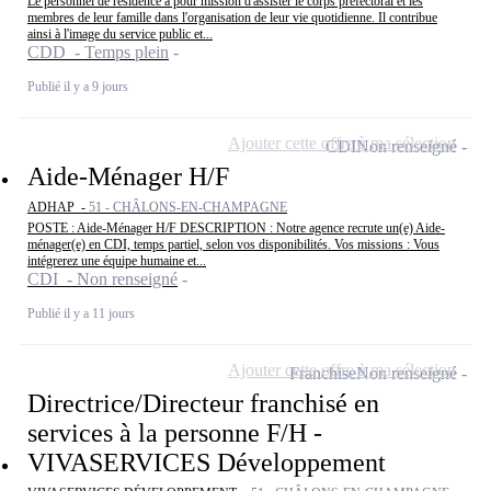
Le personnel de résidence a pour mission d'assister le corps préfectoral et les
membres de leur famille dans l'organisation de leur vie quotidienne. Il contribue
ainsi à l'image du service public et...
CDD - Temps plein
Publié il y a 9 jours
Ajouter cette offre à ma sélection
CDI
Non renseigné
Aide-Ménager H/F
ADHAP -
51 - CHÂLONS-EN-CHAMPAGNE
POSTE : Aide-Ménager H/F DESCRIPTION : Notre agence recrute un(e) Aide-
ménager(e) en CDI, temps partiel, selon vos disponibilités. Vos missions : Vous
intégrerez une équipe humaine et...
CDI - Non renseigné
Publié il y a 11 jours
Ajouter cette offre à ma sélection
Franchise
Non renseigné
Directrice/Directeur franchisé en
services à la personne F/H -
VIVASERVICES Développement