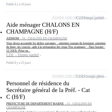
Publié il y a 16 jours
Ajouter cette offre à ma sélection
CDI
Temps partiel
Aide ménager CHALONS EN
CHAMPAGNE (H/F)
AIDHOM -
51 - CHALONS EN CHAMPAGNE
Vous devez accomplir les tâches suivantes : -entretien courant du logement -entretien
du linge -les courses -aide à la préparation des repas Nos avantages : -Taux horaire :
12.31€/h -Prise en...
CDI - Temps partiel
Publié il y a 23 jours
Ajouter cette offre à ma sélection
CDD
Temps plein
Personnel de résidence du
Secrétaire général de la Préf. - Cat
C (H/F)
PREFECTURE DE DEPARTEMENT MARNE -
51 - CHALONS EN
CHAMPAGNE