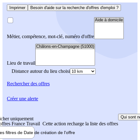
Imprimer
Besoin d'aide sur la recherche d'offres d'emploi ?
Métier, compétence, mot-clé, numéro d'offre
Lieu de travail
Distance autour du lieu choisi
Rechercher
des offres
Créer une alerte
Qui sont n
icher uniquement
 offres France Travail
Cette action recharge la liste des offres
les filtres de
Date de création
de l'offre