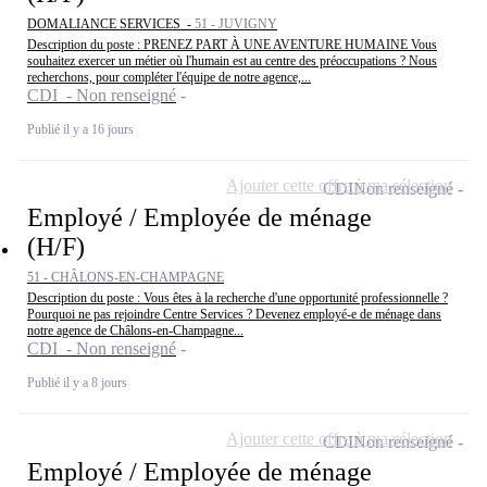
DOMALIANCE SERVICES -
51 - JUVIGNY
Description du poste : PRENEZ PART À UNE AVENTURE HUMAINE Vous
souhaitez exercer un métier où l'humain est au centre des préoccupations ? Nous
recherchons, pour compléter l'équipe de notre agence,...
CDI - Non renseigné
Publié il y a 16 jours
Ajouter cette offre à ma sélection
CDI
Non renseigné
Employé / Employée de ménage
(H/F)
51 - CHÂLONS-EN-CHAMPAGNE
Description du poste : Vous êtes à la recherche d'une opportunité professionnelle ?
Pourquoi ne pas rejoindre Centre Services ? Devenez employé-e de ménage dans
notre agence de Châlons-en-Champagne...
CDI - Non renseigné
Publié il y a 8 jours
Ajouter cette offre à ma sélection
CDI
Non renseigné
Employé / Employée de ménage