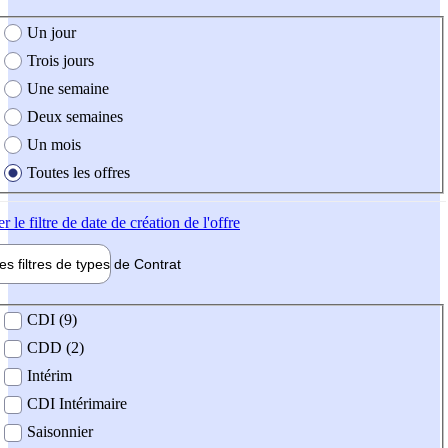
e création de l'offre
Un jour
Trois jours
Une semaine
Deux semaines
Un mois
Toutes les offres
er
le filtre de date de création de l'offre
les filtres de types de
Contrat
de contrat
CDI (9)
CDD (2)
Intérim
CDI Intérimaire
Saisonnier