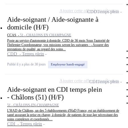
Ajouter cette offre à ma sélection
CDD
Temps plein
Aide-soignant / Aide-soignante à
domicile (H/F)
CCAS -
51 - CHALONS EN CHAMPAGNE
Poste au service d'autonomie à domicile. CDD de 36 mois Sous l'autorité de
l'Infirmier Coordonnateur, vos missions seront les suivantes : - Assurer des
prestations de qualité, au regard des soins...
CDD - Temps plein
Publié il y a plus de 30 jours
Employeur handi-engagé
Ajouter cette offre à ma sélection
CDI
Temps plein
Aide-soignant en CDI temps plein
- Châlons (51) (H/F)
51 - CHÂLONS-EN-CHAMPAGNE
L'HAD de Châlons, un des 5 établissements d'HaD France, est un établissement de
santé assurant la prise en charge, à domicile, de patients de tout âge nécessitant des
soins complexes et coordonnés....
CDI - Temps plein