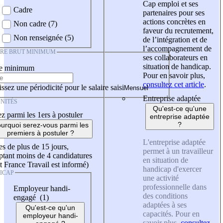
Cap emploi et ses
Cadre
partenaires pour ses
actions concrètes en
Non cadre (7)
faveur du recrutement,
Non renseignée (5)
de l’intégration et de
l’accompagnement de
IRE BRUT MINIMUM
ses collaborateurs en
situation de handicap.
re minimum
Pour en savoir plus,
consultez cet article
.
ssez une périodicité pour le salaire saisi
Entreprise adaptée
NITÉS
Qu'est-ce qu'une
z parmi les 1ers à postuler
entreprise adaptée
?
urquoi serez-vous parmi les
premiers à postuler ?
L'entreprise adaptée
es de plus de 15 jours,
permet à un travailleur
tant moins de 4 candidatures
en situation de
t France Travail est informé)
handicap d'exercer
ICAP
une activité
professionnelle dans
Employeur handi-
des conditions
engagé (1)
adaptées à ses
Qu'est-ce qu'un
capacités. Pour en
employeur handi-
savoir plus,
consultez