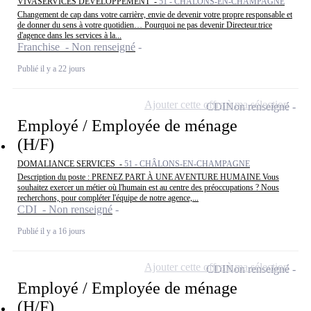
VIVASERVICES DÉVELOPPEMENT -
51 - CHÂLONS-EN-CHAMPAGNE
Changement de cap dans votre carrière, envie de devenir votre propre responsable et
de donner du sens à votre quotidien… Pourquoi ne pas devenir Directeur.trice
d'agence dans les services à la...
Franchise - Non renseigné
Publié il y a 22 jours
Ajouter cette offre à ma sélection
CDI
Non renseigné
Employé / Employée de ménage
(H/F)
DOMALIANCE SERVICES -
51 - CHÂLONS-EN-CHAMPAGNE
Description du poste : PRENEZ PART À UNE AVENTURE HUMAINE Vous
souhaitez exercer un métier où l'humain est au centre des préoccupations ? Nous
recherchons, pour compléter l'équipe de notre agence,...
CDI - Non renseigné
Publié il y a 16 jours
Ajouter cette offre à ma sélection
CDI
Non renseigné
Employé / Employée de ménage
(H/F)