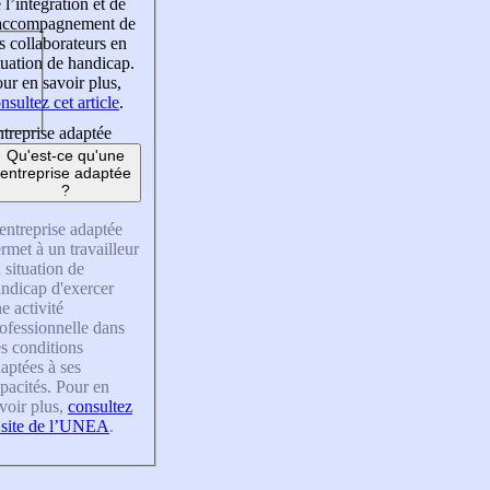
 l’intégration et de
’accompagnement de
s collaborateurs en
tuation de handicap.
ur en savoir plus,
nsultez cet article
.
treprise adaptée
Qu'est-ce qu'une
entreprise adaptée
?
entreprise adaptée
rmet à un travailleur
 situation de
ndicap d'exercer
e activité
ofessionnelle dans
s conditions
aptées à ses
pacités. Pour en
voir plus,
consultez
 site de l’UNEA
.