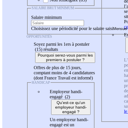
de
l
SALAIRE BRUT MINIMUM
se
si
Salaire minimum
Po
co
Choisissez une périodicité pour le salaire saisi
En
OPPORTUNITÉS
Soyez parmi les 1ers à postuler
(15)
résultats
Pourquoi serez-vous parmi les
L'
premiers à postuler ?
pe
Offres de plus de 15 jours,
en
comptant moins de 4 candidatures
ha
(dont France Travail est informé)
un
HANDICAP
pr
de
Employeur handi-
ad
engagé (2)
ca
Qu'est-ce qu'un
sa
employeur handi-
le
engagé ?
Un employeur handi-
engagé est un