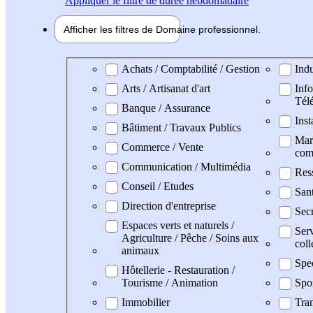
Appliquer
le filtre de durée hebdomadaire
Afficher les filtres de
Domaine pro
fessionnel
Domaine professionel
Achats / Comptabilité / Gestion
Indu
Arts / Artisanat d'art
Info
Tél
Banque / Assurance
Inst
Bâtiment / Travaux Publics
Mark
Commerce / Vente
com
Communication / Multimédia
Res
Conseil / Etudes
Sant
Direction d'entreprise
Secr
Espaces verts et naturels /
Serv
Agriculture / Pêche / Soins aux
coll
animaux
Spe
Hôtellerie - Restauration /
Tourisme / Animation
Spo
Immobilier
Tran