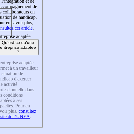
 l’intégration et de
’accompagnement de
s collaborateurs en
tuation de handicap.
ur en savoir plus,
nsultez cet article
.
treprise adaptée
Qu'est-ce qu'une
entreprise adaptée
?
entreprise adaptée
rmet à un travailleur
 situation de
ndicap d'exercer
e activité
ofessionnelle dans
s conditions
aptées à ses
pacités. Pour en
voir plus,
consultez
 site de l’UNEA
.