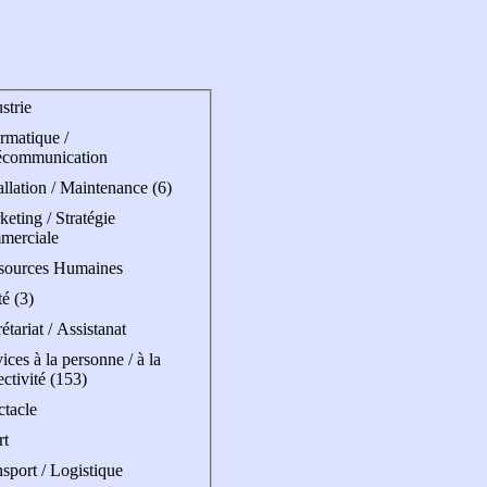
strie
rmatique /
écommunication
allation / Maintenance (6)
eting / Stratégie
merciale
sources Humaines
é (3)
étariat / Assistanat
ices à la personne / à la
ectivité (153)
ctacle
rt
sport / Logistique