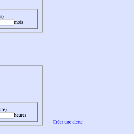
s)
mois
ure)
heures
Créer une alerte