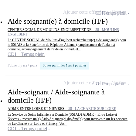
Ajouter cette offre à ma sélection
CDI
Temps plein
Aide soignant(e) à domicile (H/F)
CENTRE SOCIAL DE MOULINS-ENGILBERT ET DE -
58 - MOULINS
ENGILBERT
Le CENTRE SOCIAL de Moulins-Engilbert recherche un(e) aide soignant(e) pour
le SSIAD et la Plateforme de Répit des Aidants (remplacement de l'aidant à
domicile, accompagnement de l'aidé en individuel...
CDI - Temps plein
Publié il y a 27 jours
Soyez parmi les 1ers à postuler
Ajouter cette offre à ma sélection
CDI
Temps partiel
Aide-soignant / Aide-soignante à
domicile (H/F)
ADMR ENTRE LOIRE ET NIEVRES -
58 - LA CHARITE SUR LOIRE
Le Service de Soins Infirmiers à Domicile (SSIAD) ADMR « Entre Loire et
Nièvres » recrute un(e) Aide-Soignant(e) diplômé(e) pour intervenir sur les secteurs
de La Charité-sur-Loire et Prémery. Vos...
CDI - Temps partiel