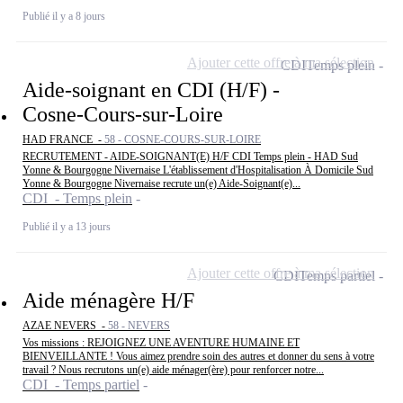
Publié il y a 8 jours
Ajouter cette offre à ma sélection
CDI
Temps plein
Aide-soignant en CDI (H/F) -
Cosne-Cours-sur-Loire
HAD FRANCE -
58 - COSNE-COURS-SUR-LOIRE
RECRUTEMENT - AIDE-SOIGNANT(E) H/F CDI Temps plein - HAD Sud
Yonne & Bourgogne Nivernaise L'établissement d'Hospitalisation À Domicile Sud
Yonne & Bourgogne Nivernaise recrute un(e) Aide-Soignant(e)...
CDI - Temps plein
Publié il y a 13 jours
Ajouter cette offre à ma sélection
CDI
Temps partiel
Aide ménagère H/F
AZAE NEVERS -
58 - NEVERS
Vos missions : REJOIGNEZ UNE AVENTURE HUMAINE ET
BIENVEILLANTE ! Vous aimez prendre soin des autres et donner du sens à votre
travail ? Nous recrutons un(e) aide ménager(ère) pour renforcer notre...
CDI - Temps partiel