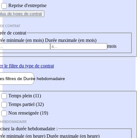
Reprise d'entreprise
plus
de types de contrat
 DE CONTRAT
ée de contrat
ée minimale (en mois)
Durée maximale (en mois)
mois
er
le filtre du type de contrat
les filtres de
Durée hebdo
madaire
 hebdomadaire
Temps plein (11)
Temps partiel (32)
Non renseignée (19)
 HEBDOMADAIRE
cisez la durée hebdomadaire :
ée minimale (en heure)
Durée maximale (en heure)