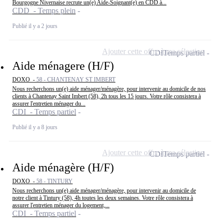
Bourgogne Nivernaise recrute un(e) Aide-Soignant(e) en CDD à...
CDD - Temps plein
Publié il y a 2 jours
Ajouter cette offre à ma sélection
CDI
Temps partiel
Aide ménagere (H/F)
DOXO -
58 - CHANTENAY ST IMBERT
Nous recherchons un(e) aide ménager/ménagère, pour intervenir au domicile de nos
clients à Chantenay Saint Imbert (58), 2h tous les 15 jours. Votre rôle consistera à
assurer l'entretien ménager du...
CDI - Temps partiel
Publié il y a 8 jours
Ajouter cette offre à ma sélection
CDI
Temps partiel
Aide ménagère (H/F)
DOXO -
58 - TINTURY
Nous recherchons un(e) aide ménager/ménagère, pour intervenir au domicile de
notre client à Tintury (58), 4h toutes les deux semaines. Votre rôle consistera à
assurer l'entretien ménager du logement,...
CDI - Temps partiel