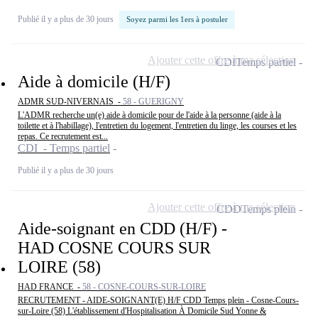
Publié il y a plus de 30 jours
Soyez parmi les 1ers à postuler
Ajouter cette offre à ma sélection
CDI
Temps partiel
Aide à domicile (H/F)
ADMR SUD-NIVERNAIS -
58 - GUERIGNY
L'ADMR recherche un(e) aide à domicile pour de l'aide à la personne (aide à la
toilette et à l'habillage), l'entretien du logement, l'entretien du linge, les courses et les
repas. Ce recrutement est...
CDI - Temps partiel
Publié il y a plus de 30 jours
Ajouter cette offre à ma sélection
CDD
Temps plein
Aide-soignant en CDD (H/F) -
HAD COSNE COURS SUR
LOIRE (58)
HAD FRANCE -
58 - COSNE-COURS-SUR-LOIRE
RECRUTEMENT - AIDE-SOIGNANT(E) H/F CDD Temps plein - Cosne-Cours-
sur-Loire (58) L'établissement d'Hospitalisation À Domicile Sud Yonne &