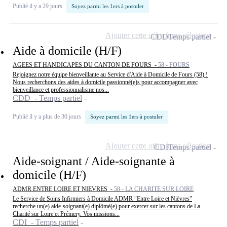
Publié il y a 29 jours
Soyez parmi les 1ers à postuler
Ajouter cette offre à ma sélection
CDD
Temps partiel
Aide à domicile (H/F)
AGEES ET HANDICAPES DU CANTON DE FOURS -
58 - FOURS
Rejoignez notre équipe bienveillante au Service d'Aide à Domicile de Fours (58) !
Nous recherchons des aides à domicile passionné(e)s pour accompagner avec
bienveillance et professionnalisme nos...
CDD - Temps partiel
Publié il y a plus de 30 jours
Soyez parmi les 1ers à postuler
Ajouter cette offre à ma sélection
CDI
Temps partiel
Aide-soignant / Aide-soignante à
domicile (H/F)
ADMR ENTRE LOIRE ET NIEVRES -
58 - LA CHARITE SUR LOIRE
Le Service de Soins Infirmiers à Domicile ADMR "Entre Loire et Nièvres"
recherche un(e) aide-soignant(e) diplômé(e) pour exercer sur les cantons de La
Charité sur Loire et Prémery. Vos missions...
CDI - Temps partiel