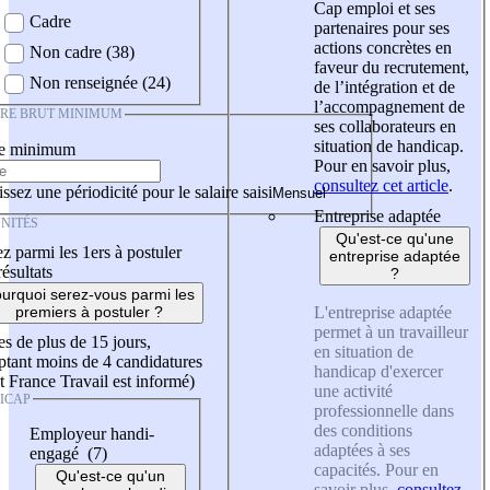
Cap emploi et ses
Cadre
partenaires pour ses
actions concrètes en
Non cadre (38)
faveur du recrutement,
Non renseignée (24)
de l’intégration et de
l’accompagnement de
IRE BRUT MINIMUM
ses collaborateurs en
situation de handicap.
re minimum
Pour en savoir plus,
consultez cet article
.
ssez une périodicité pour le salaire saisi
Entreprise adaptée
NITÉS
Qu'est-ce qu'une
z parmi les 1ers à postuler
entreprise adaptée
résultats
?
urquoi serez-vous parmi les
L'entreprise adaptée
premiers à postuler ?
permet à un travailleur
es de plus de 15 jours,
en situation de
tant moins de 4 candidatures
handicap d'exercer
t France Travail est informé)
une activité
ICAP
professionnelle dans
des conditions
Employeur handi-
adaptées à ses
engagé (7)
capacités. Pour en
Qu'est-ce qu'un
savoir plus,
consultez