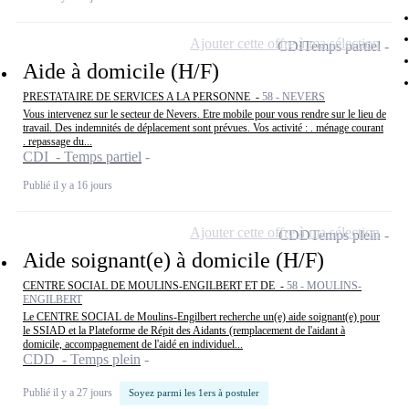
Ajouter cette offre à ma sélection
CDI
Temps partiel
Aide à domicile (H/F)
PRESTATAIRE DE SERVICES A LA PERSONNE -
58 - NEVERS
Vous intervenez sur le secteur de Nevers. Etre mobile pour vous rendre sur le lieu de
travail. Des indemnités de déplacement sont prévues. Vos activité : . ménage courant
. repassage du...
CDI - Temps partiel
Publié il y a 16 jours
Ajouter cette offre à ma sélection
CDD
Temps plein
Aide soignant(e) à domicile (H/F)
CENTRE SOCIAL DE MOULINS-ENGILBERT ET DE -
58 - MOULINS-
ENGILBERT
Le CENTRE SOCIAL de Moulins-Engilbert recherche un(e) aide soignant(e) pour
le SSIAD et la Plateforme de Répit des Aidants (remplacement de l'aidant à
domicile, accompagnement de l'aidé en individuel...
CDD - Temps plein
Publié il y a 27 jours
Soyez parmi les 1ers à postuler