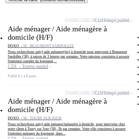
Ajouter cette offre à ma sélection
CDI
Temps partiel
Aide ménager / Aide ménagère à
domicile (H/F)
DOXO -
58 - BEAUMONT SARDOLLES
Nous recherchons un(e) aide ménager(ère) à domicile pour intervenir à Beaumont
Sardolles (58), à raison de 3 heures par semaine. Votre mission consistera à assurer
l'entretien complet du logement,...
CDI - Temps partiel
Publié il y a 8 jours
Ajouter cette offre à ma sélection
CDI
Temps partiel
Aide ménager / Aide ménagère à
domicile (H/F)
DOXO -
58 - TOURY SUR JOUR
Nous recherchons un(e) aide ménager/ménagère à domicile, pour intervenir chez
notre client à Toury sur Jour (58), 3h par semaine. Votre rôle consistera à assurer
l'entretien ménager du logement, dans...
CDI - Temps partiel