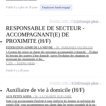
Publié il y a plus de 30 jours
Employeur handi-engagé
Ajouter cette offre à ma sélection
CDI
Temps plein
RESPONSABLE DE SECTEUR -
ACCOMPAGNANT(E) DE
PROXIMITE (H/F)
FEDERATION ADMR DE LA NIEVRE -
58 - VARENNES-VAUZELLES
1-Gestion des prises en charge des personnes accompagnées à domicile : - Évaluer
les besoins des usagers à leur domicile, suivre l'évolution des situations en
proposant des ajustements et des...
CDI - Temps plein
Publié il y a 28 jours
Ajouter cette offre à ma sélection
CDD
Temps plein
Auxiliaire de vie à domicile (H/F)
AUX PETITS SOINS -
58 - LA CHARITE SUR LOIRE
Suite à un accroissement d'activité et pour renforcer les équipes en prévision des
congés d'été, vous accompagnerez nos clients dans les gestes essentiels de la vie :