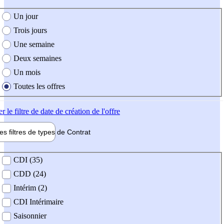
e création de l'offre
Un jour
Trois jours
Une semaine
Deux semaines
Un mois
Toutes les offres
er
le filtre de date de création de l'offre
les filtres de types de
Contrat
de contrat
CDI (35)
CDD (24)
Intérim (2)
CDI Intérimaire
Saisonnier