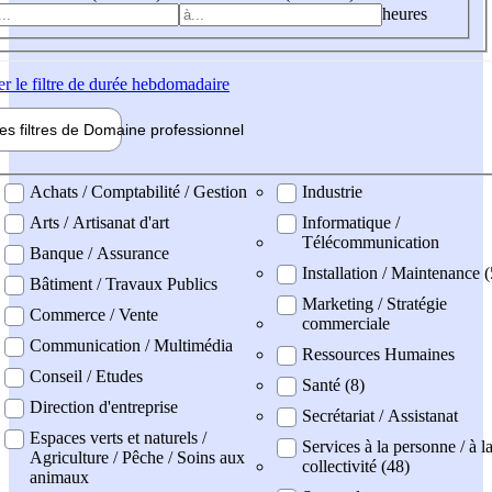
heures
er
le filtre de durée hebdomadaire
les filtres de
Domaine pro
fessionnel
ne professionel
Achats / Comptabilité / Gestion
Industrie
Arts / Artisanat d'art
Informatique /
Télécommunication
Banque / Assurance
Installation / Maintenance (
Bâtiment / Travaux Publics
Marketing / Stratégie
Commerce / Vente
commerciale
Communication / Multimédia
Ressources Humaines
Conseil / Etudes
Santé (8)
Direction d'entreprise
Secrétariat / Assistanat
Espaces verts et naturels /
Services à la personne / à l
Agriculture / Pêche / Soins aux
collectivité (48)
animaux