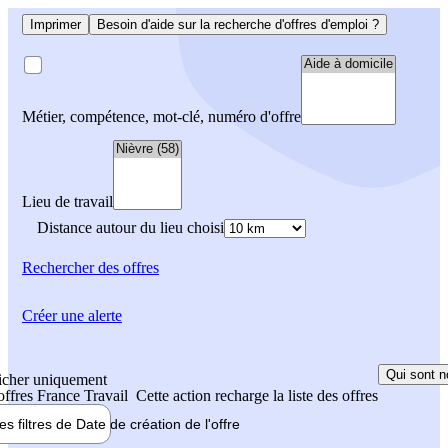
Imprimer
Besoin d'aide sur la recherche d'offres d'emploi ?
Métier, compétence, mot-clé, numéro d'offre
Lieu de travail
Distance autour du lieu choisi
Rechercher
des offres
Créer une alerte
Qui sont n
icher uniquement
 offres France Travail
Cette action recharge la liste des offres
les filtres de
Date de création
de l'offre