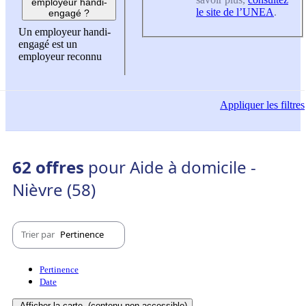
employeur handi-
le site de l’UNEA
.
engagé ?
Un employeur handi-
engagé est un
employeur reconnu
Appliquer
les filtres
62 offres
pour Aide à domicile -
Nièvre (58)
Trier par
Pertinence
Pertinence
Date
Afficher la carte
(contenu non-accessible)