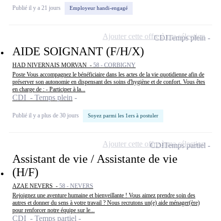
Publié il y a 21 jours
Employeur handi-engagé
Ajouter cette offre à ma sélection
CDI
Temps plein
AIDE SOIGNANT (F/H/X)
HAD NIVERNAIS MORVAN -
58 - CORBIGNY
Poste Vous accompagnez le bénéficiaire dans les actes de la vie quotidienne afin de
préserver son autonomie en dispensant des soins d'hygiène et de confort. Vous êtes
en charge de : - Participer à la...
CDI - Temps plein
Publié il y a plus de 30 jours
Soyez parmi les 1ers à postuler
Ajouter cette offre à ma sélection
CDI
Temps partiel
Assistant de vie / Assistante de vie
(H/F)
AZAE NEVERS -
58 - NEVERS
Rejoignez une aventure humaine et bienveillante ! Vous aimez prendre soin des
autres et donner du sens à votre travail ? Nous recrutons un(e) aide ménager(ère)
pour renforcer notre équipe sur le...
CDI - Temps partiel