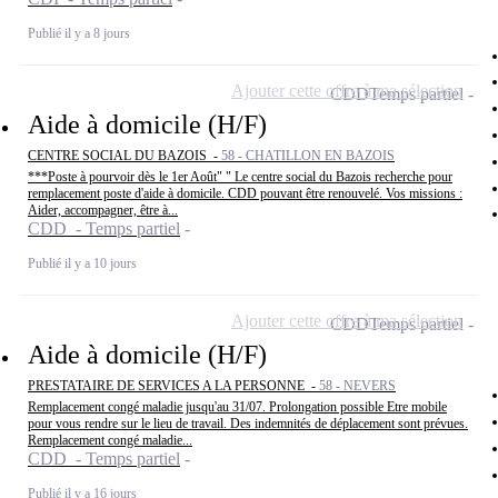
Publié il y a 8 jours
Ajouter cette offre à ma sélection
CDD
Temps partiel
Aide à domicile (H/F)
CENTRE SOCIAL DU BAZOIS -
58 - CHATILLON EN BAZOIS
***Poste à pourvoir dès le 1er Août" " Le centre social du Bazois recherche pour
remplacement poste d'aide à domicile. CDD pouvant être renouvelé. Vos missions :
Aider, accompagner, être à...
CDD - Temps partiel
Publié il y a 10 jours
Ajouter cette offre à ma sélection
CDD
Temps partiel
Aide à domicile (H/F)
PRESTATAIRE DE SERVICES A LA PERSONNE -
58 - NEVERS
Remplacement congé maladie jusqu'au 31/07. Prolongation possible Etre mobile
pour vous rendre sur le lieu de travail. Des indemnités de déplacement sont prévues.
Remplacement congé maladie...
CDD - Temps partiel
Publié il y a 16 jours