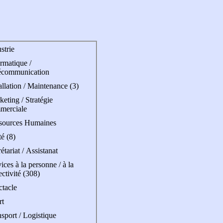
strie
rmatique /
écommunication
allation / Maintenance (3)
eting / Stratégie
merciale
sources Humaines
é (8)
étariat / Assistanat
ices à la personne / à la
ectivité (308)
ctacle
rt
sport / Logistique