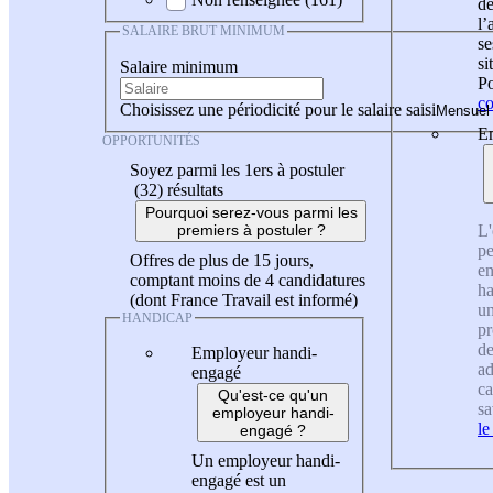
de
l
SALAIRE BRUT MINIMUM
se
si
Salaire minimum
Po
co
Choisissez une périodicité pour le salaire saisi
En
OPPORTUNITÉS
Soyez parmi les 1ers à postuler
(32)
résultats
Pourquoi serez-vous parmi les
L'
premiers à postuler ?
pe
Offres de plus de 15 jours,
en
comptant moins de 4 candidatures
ha
(dont France Travail est informé)
un
HANDICAP
pr
de
Employeur handi-
ad
engagé
ca
Qu'est-ce qu'un
sa
employeur handi-
le
engagé ?
Un employeur handi-
engagé est un