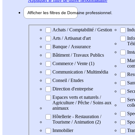
Appliquer
le filtre de durée hebdomadaire
Afficher les filtres de
Domaine pro
fessionnel
Domaine professionel
Achats / Comptabilité / Gestion
Indu
Arts / Artisanat d'art
Info
Tél
Banque / Assurance
Inst
Bâtiment / Travaux Publics
Mark
Commerce / Vente (1)
com
Communication / Multimédia
Res
Conseil / Etudes
Sant
Direction d'entreprise
Secr
Espaces verts et naturels /
Serv
Agriculture / Pêche / Soins aux
coll
animaux
Spe
Hôtellerie - Restauration /
Tourisme / Animation (2)
Spo
Immobilier
Tran