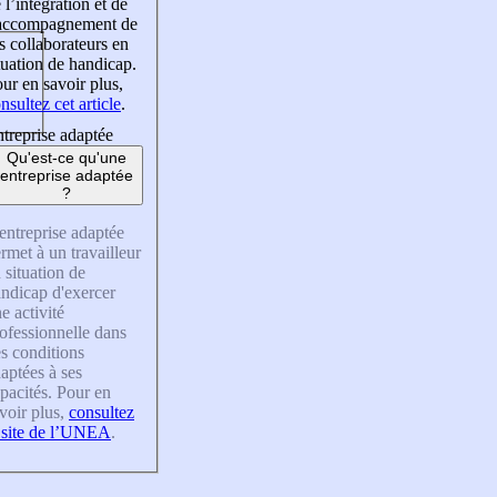
 l’intégration et de
’accompagnement de
s collaborateurs en
tuation de handicap.
ur en savoir plus,
nsultez cet article
.
treprise adaptée
Qu'est-ce qu'une
entreprise adaptée
?
entreprise adaptée
rmet à un travailleur
 situation de
ndicap d'exercer
e activité
ofessionnelle dans
s conditions
aptées à ses
pacités. Pour en
voir plus,
consultez
 site de l’UNEA
.