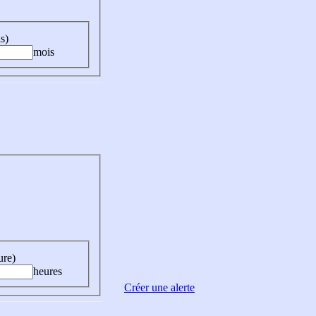
s)
mois
ure)
heures
Créer une alerte