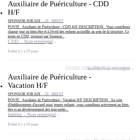
Auxiliaire de Puériculture - CDD
H/F
SPONSOR JOB AIX -
29 - BREST
POSTE : Auxiliaire de Puériculture - CDD H/F DESCRIPTION : Vous contribuez
chaque jour au bien-être et à l'éveil des enfants accueillis au sein de la structure. Ce
poste en CDD, proposé par Sponsor...
CDD - Non renseigné
Publié il y a 19 jours
Ajouter cette offre à ma sélection
Intérim
Non renseigné
Auxiliaire de Puériculture -
Vacation H/F
SPONSOR JOB AIX -
29 - BREST
POSTE : Auxiliaire de Puériculture - Vacation H/F DESCRIPTION : Au sein
d'établissements d'accueil pour jeunes enfants, vous contribuez activement au bien-
être et au développement des tout-petits...
Intérim - Non renseigné
Publié il y a 19 jours