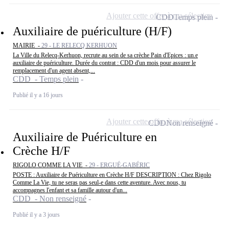
Ajouter cette offre à ma sélection
CDD
Temps plein
Auxiliaire de puériculture (H/F)
MAIRIE -
29 - LE RELECQ KERHUON
La Ville du Relecq-Kerhuon, recrute au sein de sa crèche Pain d'Epices : un.e
auxiliaire de puériculture. Durée du contrat : CDD d'un mois pour assurer le
remplacement d'un agent absent,...
CDD - Temps plein
Publié il y a 16 jours
Ajouter cette offre à ma sélection
CDD
Non renseigné
Auxiliaire de Puériculture en
Crèche H/F
RIGOLO COMME LA VIE -
29 - ERGUÉ-GABÉRIC
POSTE : Auxiliaire de Puériculture en Crèche H/F DESCRIPTION : Chez Rigolo
Comme La Vie, tu ne seras pas seul-e dans cette aventure. Avec nous, tu
accompagnes l'enfant et sa famille autour d'un...
CDD - Non renseigné
Publié il y a 3 jours