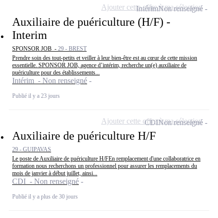
Ajouter cette offre à ma sélection
Intérim
Non renseigné
Auxiliaire de puériculture (H/F) -
Interim
SPONSOR JOB -
29 - BREST
Prendre soin des tout-petits et veiller à leur bien-être est au cœur de cette mission
essentielle. SPONSOR JOB, agence d’intérim, recherche un(e) auxiliaire de
puériculture pour des établissements...
Intérim - Non renseigné
Publié il y a 23 jours
Ajouter cette offre à ma sélection
CDI
Non renseigné
Auxiliaire de puériculture H/F
29 - GUIPAVAS
Le poste de Auxiliaire de puériculture H/FEn remplacement d'une collaboratrice en
formation nous recherchons un professionnel pour assurer les remplacements du
mois de janvier à début juillet, ainsi...
CDI - Non renseigné
Publié il y a plus de 30 jours