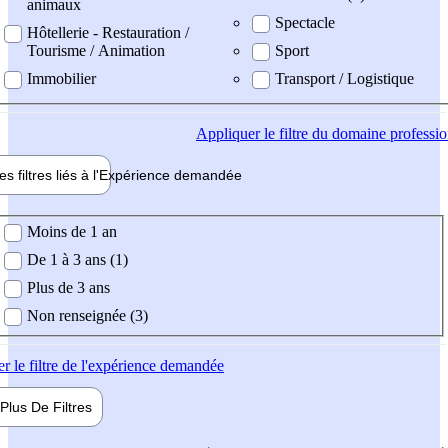
animaux
Spectacle
Hôtellerie - Restauration /
Tourisme / Animation
Sport
Immobilier
Transport / Logistique
Appliquer
le filtre du domaine professi
es filtres liés à l'
Expérience
demandée
ience demandée
Moins de 1 an
De 1 à 3 ans (1)
Plus de 3 ans
Non renseignée (3)
er
le filtre de l'expérience demandée
Plus De
Filtres