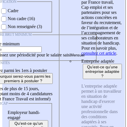
IFICATION
par France travail,
Cap emploi et ses
Cadre
partenaires pour ses
actions concrètes en
Non cadre (16)
faveur du recrutement,
Non renseignée (3)
de l’intégration et de
l’accompagnement de
IRE BRUT MINIMUM
ses collaborateurs en
situation de handicap.
re minimum
Pour en savoir plus,
consultez cet article
.
ssez une périodicité pour le salaire saisi
Entreprise adaptée
NITÉS
Qu'est-ce qu'une
z parmi les 1ers à postuler
entreprise adaptée
?
urquoi serez-vous parmi les
premiers à postuler ?
L'entreprise adaptée
es de plus de 15 jours,
permet à un travailleur
tant moins de 4 candidatures
en situation de
t France Travail est informé)
handicap d'exercer
ICAP
une activité
professionnelle dans
Employeur handi-
des conditions
engagé
adaptées à ses
Qu'est-ce qu'un
capacités. Pour en