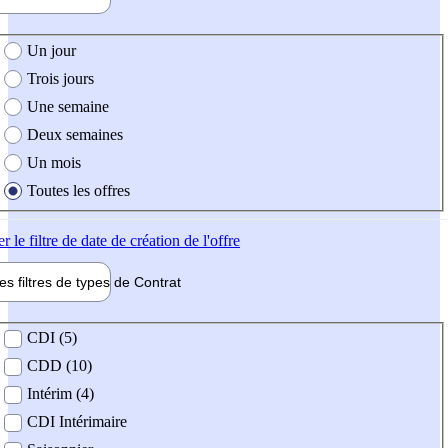
e création de l'offre
Un jour
Trois jours
Une semaine
Deux semaines
Un mois
Toutes les offres
er
le filtre de date de création de l'offre
les filtres de types de
Contrat
de contrat
CDI (5)
CDD (10)
Intérim (4)
CDI Intérimaire