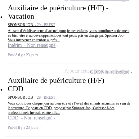
Auxiliaire de puériculture (H/F) -
Vacation
SPONSOR JOB -
29 - BREST
Au sein d’établissements d’accueil pour jeunes enfants, vous contribuez activement
au bien-être et au développement des tout-petits pris en charge par Sponsor Job.
Vous intervenez en renfort auprès...
Intérim - Non renseigné
Publié il y a 23 jours
Ajouter cette offre à ma sélection
CDD
Non renseigné
Auxiliaire de puériculture (H/F) -
CDD
SPONSOR JOB -
29 - BREST
Vous contribuez chaque jour au bien-être et à l’éveil des enfants accueillis au sein de
la structure. Ce poste en CDD, proposé par Sponsor Job, s’adresse à des
professionnels investis et attentifs...
CDD - Non renseigné
Publié il y a 23 jours