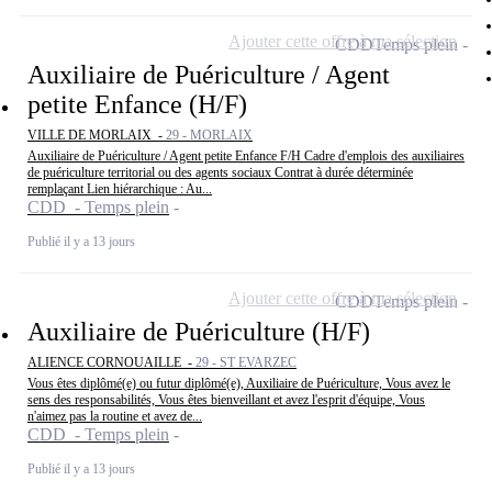
Ajouter cette offre à ma sélection
CDD
Temps plein
Auxiliaire de Puériculture / Agent
petite Enfance (H/F)
VILLE DE MORLAIX -
29 - MORLAIX
Auxiliaire de Puériculture / Agent petite Enfance F/H Cadre d'emplois des auxiliaires
de puériculture territorial ou des agents sociaux Contrat à durée déterminée
remplaçant Lien hiérarchique : Au...
CDD - Temps plein
Publié il y a 13 jours
Ajouter cette offre à ma sélection
CDD
Temps plein
Auxiliaire de Puériculture (H/F)
ALIENCE CORNOUAILLE -
29 - ST EVARZEC
Vous êtes diplômé(e) ou futur diplômé(e), Auxiliaire de Puériculture, Vous avez le
sens des responsabilités, Vous êtes bienveillant et avez l'esprit d'équipe, Vous
n'aimez pas la routine et avez de...
CDD - Temps plein
Publié il y a 13 jours