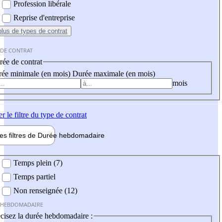
Profession libérale
Reprise d'entreprise
plus
de types de contrat
 DE CONTRAT
ée de contrat
ée minimale (en mois)
Durée maximale (en mois)
mois
er
le filtre du type de contrat
les filtres de
Durée hebdo
madaire
 hebdomadaire
Temps plein (7)
Temps partiel
Non renseignée (12)
 HEBDOMADAIRE
cisez la durée hebdomadaire :