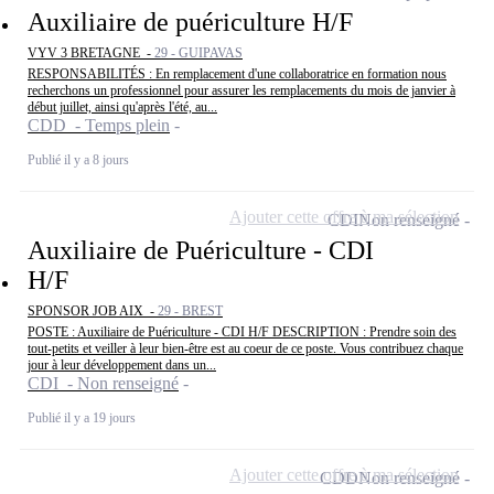
Auxiliaire de puériculture H/F
VYV 3 BRETAGNE -
29 - GUIPAVAS
RESPONSABILITÉS : En remplacement d'une collaboratrice en formation nous
recherchons un professionnel pour assurer les remplacements du mois de janvier à
début juillet, ainsi qu'après l'été, au...
CDD - Temps plein
Publié il y a 8 jours
Ajouter cette offre à ma sélection
CDI
Non renseigné
Auxiliaire de Puériculture - CDI
H/F
SPONSOR JOB AIX -
29 - BREST
POSTE : Auxiliaire de Puériculture - CDI H/F DESCRIPTION : Prendre soin des
tout-petits et veiller à leur bien-être est au coeur de ce poste. Vous contribuez chaque
jour à leur développement dans un...
CDI - Non renseigné
Publié il y a 19 jours
Ajouter cette offre à ma sélection
CDD
Non renseigné