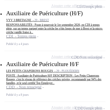
Ajouter cette offre à ma sélection
CDI
Temps plein
Auxiliaire de Puériculture (H/F)
VYV 3 BRETAGNE -
29 - BREST
RESPONSABILITÉS : Poste à pourvoir le 1er septembre 2026, en CDI à temps
plein, sur un temps partagé entre la crèche les p'tits loups de mer à Brest et la micro-
crèche vanille fraise à...
CDI - Temps plein
Publié il y a 4 jours
Ajouter cette offre à ma sélection
CDD
Non renseigné
Auxiliaire de Puériculture H/F
LES PETITS CHAPERONS ROUGES -
29 - PLOUÉDERN
POSTE : Auxiliaire de Puériculture H/F DESCRIPTION : Les Petits Chaperons
Rouges, c'est le réseau de référence des crèches privées, recommandé par 94% des
familles, et le seul certifié Top Employer...
CDD - Non renseigné
Publié il y a 8 jours
Ajouter cette offre à ma sélection
CDD
Temps plein