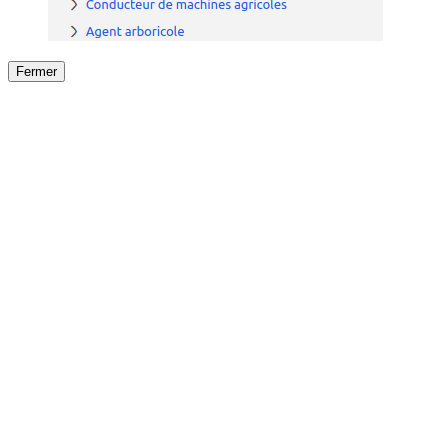
Fermer
Fermer
le détail de l'offre
/
Offre
sur
Offre précéden