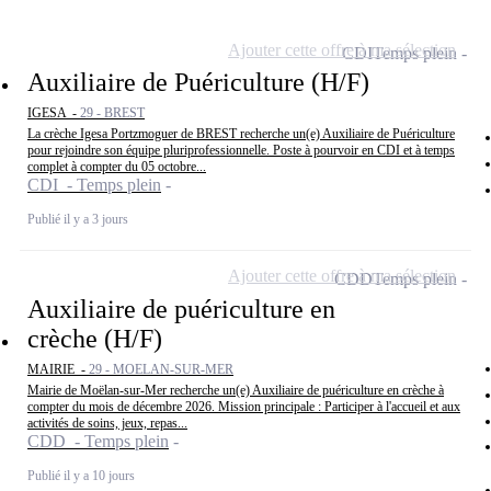
Ajouter cette offre à ma sélection
CDI
Temps plein
Auxiliaire de Puériculture (H/F)
IGESA -
29 - BREST
La crèche Igesa Portzmoguer de BREST recherche un(e) Auxiliaire de Puériculture
pour rejoindre son équipe pluriprofessionnelle. Poste à pourvoir en CDI et à temps
complet à compter du 05 octobre...
CDI - Temps plein
Publié il y a 3 jours
Ajouter cette offre à ma sélection
CDD
Temps plein
Auxiliaire de puériculture en
crèche (H/F)
MAIRIE -
29 - MOELAN-SUR-MER
Mairie de Moëlan-sur-Mer recherche un(e) Auxiliaire de puériculture en crèche à
compter du mois de décembre 2026. Mission principale : Participer à l'accueil et aux
activités de soins, jeux, repas...
CDD - Temps plein
Publié il y a 10 jours