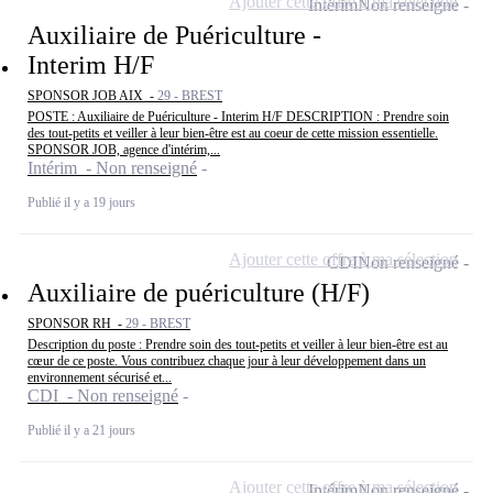
Ajouter cette offre à ma sélection
Intérim
Non renseigné
Auxiliaire de Puériculture -
Interim H/F
SPONSOR JOB AIX -
29 - BREST
POSTE : Auxiliaire de Puériculture - Interim H/F DESCRIPTION : Prendre soin
des tout-petits et veiller à leur bien-être est au coeur de cette mission essentielle.
SPONSOR JOB, agence d'intérim,...
Intérim - Non renseigné
Publié il y a 19 jours
Ajouter cette offre à ma sélection
CDI
Non renseigné
Auxiliaire de puériculture (H/F)
SPONSOR RH -
29 - BREST
Description du poste : Prendre soin des tout-petits et veiller à leur bien-être est au
cœur de ce poste. Vous contribuez chaque jour à leur développement dans un
environnement sécurisé et...
CDI - Non renseigné
Publié il y a 21 jours
Ajouter cette offre à ma sélection
Intérim
Non renseigné