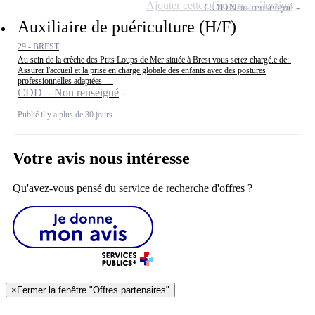
Ajouter cette offre à ma sélection
CDD
Non renseigné
Auxiliaire de puériculture (H/F)
29 - BREST
Au sein de la crèche des Ptits Loups de Mer située à Brest vous serez chargé.e de:.
Assurer l'accueil et la prise en charge globale des enfants avec des postures
professionnelles adaptées- ...
CDD - Non renseigné
Publié il y a plus de 30 jours
Votre avis nous intéresse
Qu'avez-vous pensé du service de recherche d'offres ?
×
Fermer la fenêtre "Offres partenaires"