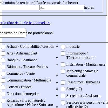
ée minimale (en heure)
Durée maximale (en heure)
heures
er
le filtre de durée hebdomadaire
les filtres de
Domaine pro
fessionnel
ne professionel
Achats / Comptabilité / Gestion
Industrie
Arts / Artisanat d'art
Informatique /
Télécommunication
Banque / Assurance
Installation / Maintenance
Bâtiment / Travaux Publics
Marketing / Stratégie
Commerce / Vente
commerciale
Communication / Multimédia
Ressources Humaines
Conseil / Etudes
Santé (17)
Direction d'entreprise
Secrétariat / Assistanat
Espaces verts et naturels /
Services à la personne / à l
Agriculture / Pêche / Soins aux
collectivité (2)