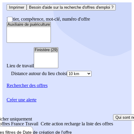
Imprimer
Besoin d'aide sur la recherche d'offres d'emploi ?
Métier, compétence, mot-clé, numéro d'offre
Lieu de travail
Distance autour du lieu choisi
Rechercher
des offres
Créer une alerte
Qui sont n
icher uniquement
 offres France Travail
Cette action recharge la liste des offres
les filtres de
Date de création
de l'offre