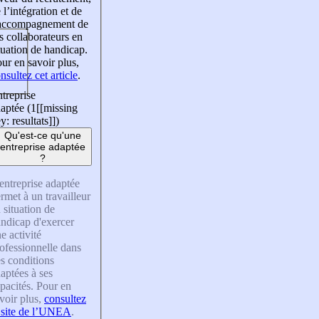
 l’intégration et de
’accompagnement de
s collaborateurs en
tuation de handicap.
ur en savoir plus,
nsultez cet article
.
treprise
aptée (1
[[missing
y: resultats]]
)
Qu'est-ce qu'une
entreprise adaptée
?
entreprise adaptée
rmet à un travailleur
 situation de
ndicap d'exercer
e activité
ofessionnelle dans
s conditions
aptées à ses
pacités. Pour en
voir plus,
consultez
 site de l’UNEA
.