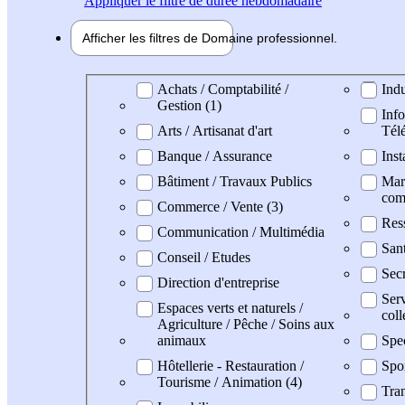
Appliquer
le filtre de durée hebdomadaire
Afficher les filtres de
Domaine pro
fessionnel
Domaine professionel
Achats / Comptabilité /
Indu
Gestion (1)
Info
Arts / Artisanat d'art
Tél
Banque / Assurance
Inst
Bâtiment / Travaux Publics
Mark
com
Commerce / Vente (3)
Res
Communication / Multimédia
Sant
Conseil / Etudes
Secr
Direction d'entreprise
Serv
Espaces verts et naturels /
coll
Agriculture / Pêche / Soins aux
animaux
Spe
Hôtellerie - Restauration /
Spo
Tourisme / Animation (4)
Tran