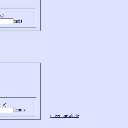
s)
mois
ure)
heures
Créer une alerte