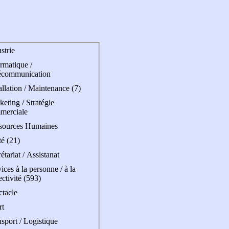
strie
rmatique /
écommunication
allation / Maintenance (7)
eting / Stratégie
merciale
sources Humaines
é (21)
étariat / Assistanat
ices à la personne / à la
ectivité (593)
ctacle
rt
sport / Logistique