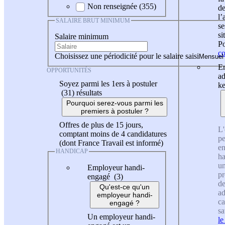
Non renseignée (355)
de
l
SALAIRE BRUT MINIMUM
se
si
Salaire minimum
Po
co
Choisissez une périodicité pour le salaire saisi
En
OPPORTUNITÉS
ad
Soyez parmi les 1ers à postuler
ke
(31)
résultats
Pourquoi serez-vous parmi les
premiers à postuler ?
Offres de plus de 15 jours,
L'
comptant moins de 4 candidatures
pe
(dont France Travail est informé)
en
HANDICAP
ha
un
Employeur handi-
pr
engagé (3)
de
Qu'est-ce qu'un
ad
employeur handi-
ca
engagé ?
sa
Un employeur handi-
le