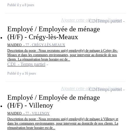
Publié il y a 8 jours
Ajouter cette offre à ma sélection
CDI
Temps partiel
Employé / Employée de ménage
(H/F) - Crégy-lès-Meaux
MAIDEO -
77 - CRÉGY-LÈS-MEAUX
Description du poste : Nous recrutons un(e) employé(e) de ménage à Crégy-lès-
Meaux et dans les communes environnantes, pour intervenir au domicile de nos
clients. La rémunération brute horaire est de...
CDI - Temps partiel
Publié il y a 16 jours
Ajouter cette offre à ma sélection
CDI
Temps partiel
Employé / Employée de ménage
(H/F) - Villenoy
MAIDEO -
77 - VILLENOY
Description du poste : Nous recrutons un(e) employé(e) de ménage à Villenoy et
dans les communes environnantes, pour intervenir au domicile de nos clients. La
rémunération brute horaire est de...