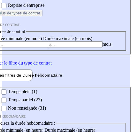
Reprise d'entreprise
plus
de types de contrat
 DE CONTRAT
ée de contrat
ée minimale (en mois)
Durée maximale (en mois)
mois
er
le filtre du type de contrat
les filtres de
Durée hebdo
madaire
 hebdomadaire
Temps plein (1)
Temps partiel (27)
Non renseignée (31)
 HEBDOMADAIRE
cisez la durée hebdomadaire :
ée minimale (en heure)
Durée maximale (en heure)