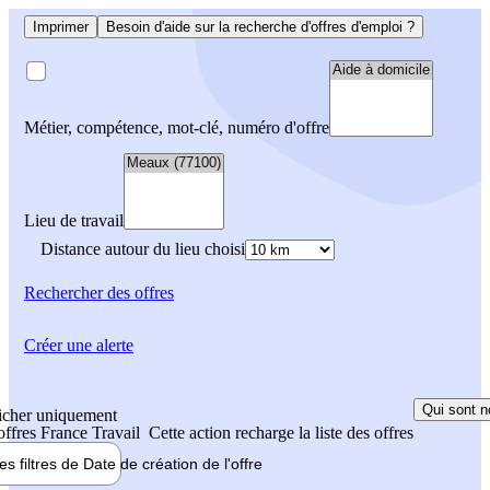
Imprimer
Besoin d'aide sur la recherche d'offres d'emploi ?
Métier, compétence, mot-clé, numéro d'offre
Lieu de travail
Distance autour du lieu choisi
Rechercher
des offres
Créer une alerte
Qui sont n
icher uniquement
 offres France Travail
Cette action recharge la liste des offres
les filtres de
Date de création
de l'offre