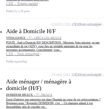
CDI - Temps partiel
Publié il y a 29 jours
Ajouter cette offre à ma sélection
CDI
Non renseigné
Aide à Domicile H/F
VITALLIANCE -
77 - CRÉGY-LÈS-MEAUX
POSTE : Aide à Domicile H/F DESCRIPTION : Missions Votre mission, en tant
qu'auxiliaire de vie (ADV), vous êtes un véritable partenaire de vie pour les
personnes accompagnées. Concrètement, vous...
CDI - Non renseigné
Publié aujourd'hui
Ajouter cette offre à ma sélection
CDI
Non renseigné
Aide ménager / ménagère à
domicile (H/F)
DOMIDOM MEAUX -
77 - MEAUX
Envie d'intégrer une entreprise qui place l'humain au coeur de ses préoccupations ?
Rejoignez-nous ! Rejoindre DOMIDOM, c'est : - Un planning adapté à vos
disponibilités afin de concilier vie...