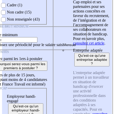
Cap emploi et ses
Cadre (1)
partenaires pour ses
actions concrètes en
Non cadre (15)
faveur du recrutement,
Non renseignée (43)
de l’intégration et de
l’accompagnement de
IRE BRUT MINIMUM
ses collaborateurs en
situation de handicap.
re minimum
Pour en savoir plus,
consultez cet article
.
ssez une périodicité pour le salaire saisi
Entreprise adaptée
NITÉS
Qu'est-ce qu'une
z parmi les 1ers à postuler
entreprise adaptée
?
urquoi serez-vous parmi les
premiers à postuler ?
L'entreprise adaptée
es de plus de 15 jours,
permet à un travailleur
tant moins de 4 candidatures
en situation de
t France Travail est informé)
handicap d'exercer
ICAP
une activité
professionnelle dans
Employeur handi-
des conditions
engagé
adaptées à ses
Qu'est-ce qu'un
capacités. Pour en
employeur handi-
savoir plus,
consultez