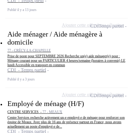
CDI - Temps plein
Publié il y a 13 jours
Ajouter cette offre à ma sélection
CDI
Temps partiel
Aide ménager / Aide ménagère à
domicile
77 - CRÉCY-LA-CHAPELLE
Prise de poste pour SEPTEMBRE 2026 Recherche un(e) aide ménager(e) pour :
Ménage courant pour un PARTICULIER 4 heures/semaine (horaires à convenir) LE
lundi Accessible en transport en commun
CDI - Temps partiel
Publié il y a 3 jours
Ajouter cette offre à ma sélection
CDI
Temps partiel
Employé de ménage (H/F)
CENTRE SERVICES -
77 - MEAUX
Centre Services recherche activement un-e employé-e de ménage pour renforcer son
équipe de Meaux. Avec plus de 16 ans de présence partout en France, nous avons
actuellement un poste d'employé-e de...
CDI - Temps partiel