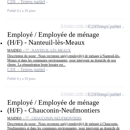
CDI - Temps partiel
Publié il y a 16 jours
Ajouter cette offre à ma sélection
CDI
Temps partiel
Employé / Employée de ménage
(H/F) - Nanteuil-lès-Meaux
MAIDEO -
77 - NANTEUIL-LÈS-MEAUX
Description du poste : Nous recrutons un(e) employé(e) de ménage à Nanteuil-lès-
Meaux et dans les communes environnantes, pour intervenir au domicile de nos
clients. La rémunération brute horaire est...
CDI - Temps partiel
Publié il y a 16 jours
Ajouter cette offre à ma sélection
CDI
Temps partiel
Employé / Employée de ménage
(H/F) - Chauconin-Neufmontiers
MAIDEO -
77 - CHAUCONIN-NEUFMONTIERS
Description du poste : Nous recrutons un(e) employé(e) de ménage à Chauconin-
Neufmontiers et dans les communes environnantes, pour intervenir au domicile de