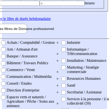
heures
er
le filtre de durée hebdomadaire
les filtres de
Domaine pro
fessionnel
ne professionel
Achats / Comptabilité / Gestion
Industrie
Arts / Artisanat d'art
Informatique /
Télécommunication
Banque / Assurance
Installation / Maintenance
Bâtiment / Travaux Publics
Marketing / Stratégie
Commerce / Vente
commerciale
Communication / Multimédia
Ressources Humaines
Conseil / Etudes
Santé
Direction d'entreprise
Secrétariat / Assistanat
Espaces verts et naturels /
Services à la personne / à l
Agriculture / Pêche / Soins aux
collectivité (59)
animaux