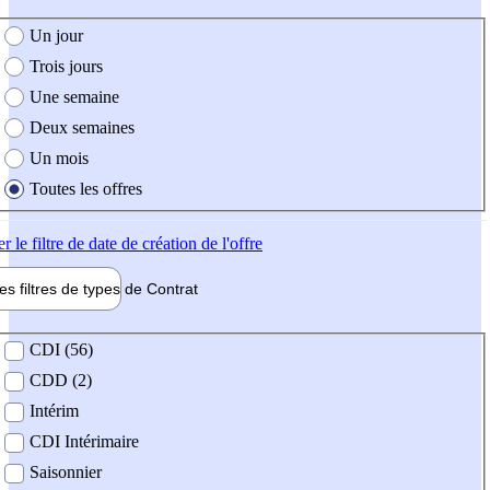
e création de l'offre
Un jour
Trois jours
Une semaine
Deux semaines
Un mois
Toutes les offres
er
le filtre de date de création de l'offre
les filtres de types de
Contrat
de contrat
CDI (56)
CDD (2)
Intérim
CDI Intérimaire
Saisonnier