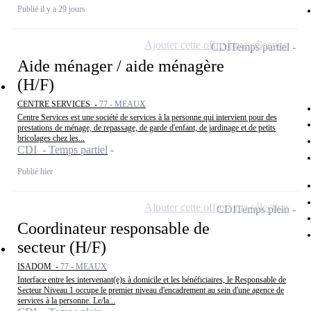
Publié il y a 29 jours
Ajouter cette offre à ma sélection
CDI
Temps partiel
Aide ménager / aide ménagère
(H/F)
CENTRE SERVICES -
77 - MEAUX
Centre Services est une société de services à la personne qui intervient pour des
prestations de ménage, de repassage, de garde d'enfant, de jardinage et de petits
bricolages chez les...
CDI - Temps partiel
Publié hier
Ajouter cette offre à ma sélection
CDI
Temps plein
Coordinateur responsable de
secteur (H/F)
ISADOM -
77 - MEAUX
Interface entre les intervenant(e)s à domicile et les bénéficiaires, le Responsable de
Secteur Niveau 1 occupe le premier niveau d'encadrement au sein d'une agence de
services à la personne. Le/la...