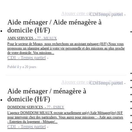
Ajouter cette offre à ma sélection
CDI
Temps partiel
Aide ménager / Aide ménagère à
domicile (H/F)
AMN SERVICES -
77 - MEAUX
Pour le secteur de Meaux, nous recherchons un assistant ménager (H/F) Nous vous
proposons un planning adapté à votre vie personnelle et des missions au plus proche
de votre domicile. Vos missions...
CDI - Temps partiel
Publié il y a 20 jours
Ajouter cette offre à ma sélection
CDI
Temps partiel
Aide ménager / ménagère à
domicile (H/F)
DOMIDOM SERVICES -
77 - ESBLY
L'agence DOMIDOM MEAUX recrute actuellement un(e) Aide Ménager(ère) H/F
pour intervenir chez des particuliers. Vous aurez pour missions : - Aide aux courses
- Entretien du logement - Ménage/...
CDI - Temps partiel