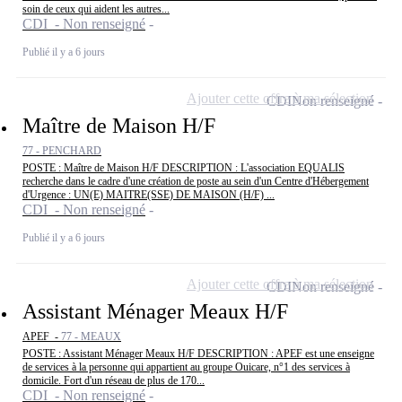
soin de ceux qui aident les autres...
CDI - Non renseigné
Publié il y a 6 jours
Ajouter cette offre à ma sélection
CDI
Non renseigné
Maître de Maison H/F
77 - PENCHARD
POSTE : Maître de Maison H/F DESCRIPTION : L'association EQUALIS
recherche dans le cadre d'une création de poste au sein d'un Centre d'Hébergement
d'Urgence : UN(E) MAITRE(SSE) DE MAISON (H/F) ...
CDI - Non renseigné
Publié il y a 6 jours
Ajouter cette offre à ma sélection
CDI
Non renseigné
Assistant Ménager Meaux H/F
APEF -
77 - MEAUX
POSTE : Assistant Ménager Meaux H/F DESCRIPTION : APEF est une enseigne
de services à la personne qui appartient au groupe Ouicare, n°1 des services à
domicile. Fort d'un réseau de plus de 170...
CDI - Non renseigné