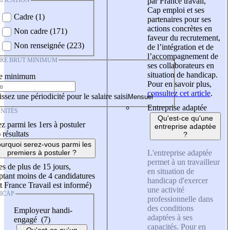
IFICATION
par France travail,
Cap emploi et ses
Cadre (1)
partenaires pour ses
actions concrètes en
Non cadre (171)
faveur du recrutement,
Non renseignée (223)
de l’intégration et de
l’accompagnement de
IRE BRUT MINIMUM
ses collaborateurs en
situation de handicap.
re minimum
Pour en savoir plus,
consultez cet article
.
ssez une périodicité pour le salaire saisi
Entreprise adaptée
NITÉS
Qu'est-ce qu'une
z parmi les 1ers à postuler
entreprise adaptée
)
résultats
?
urquoi serez-vous parmi les
L'entreprise adaptée
premiers à postuler ?
permet à un travailleur
es de plus de 15 jours,
en situation de
tant moins de 4 candidatures
handicap d'exercer
t France Travail est informé)
une activité
ICAP
professionnelle dans
des conditions
Employeur handi-
adaptées à ses
engagé (7)
capacités. Pour en
Qu'est-ce qu'un