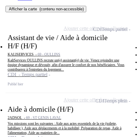
Afficher la carte
(contenu non-accessible)
Ajouter cette offre à ma sélection
CDI
Temps partiel
Assistant de vie / Aide à domicile
H/F (H/F)
KALISERVICES -
69 - OULLINS
KaliServices OULLINS recrute un(e) assistant(e) de vie. Venez rejoindre une
équipe dynamique et dévouée, afin d'assurer le confort de nos bénéficiaires. Vous
contribuerez à l'entretien du logement...
CDI - Temps partiel
Publié hier
Ajouter cette offre à ma sélection
CDI
Temps plein
Aide à domicile (H/F)
2ADSOL -
69 - ST GENIS LAVAL
Vos missions sont les suivantes : Aide aux actes essentiels de la vie (toilette,
habillage ), Aide aux déplacements et à la mobilité, Préparation de repas, Aide à
l'alimentation, Aide au maintien de...