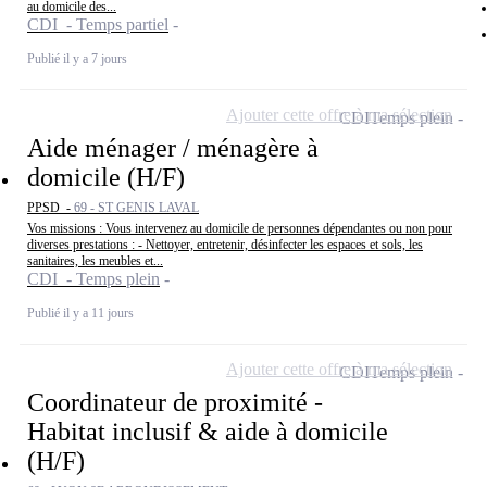
au domicile des...
CDI - Temps partiel
Publié il y a 7 jours
Ajouter cette offre à ma sélection
CDI
Temps plein
Aide ménager / ménagère à
domicile (H/F)
PPSD -
69 - ST GENIS LAVAL
Vos missions : Vous intervenez au domicile de personnes dépendantes ou non pour
diverses prestations : - Nettoyer, entretenir, désinfecter les espaces et sols, les
sanitaires, les meubles et...
CDI - Temps plein
Publié il y a 11 jours
Ajouter cette offre à ma sélection
CDI
Temps plein
Coordinateur de proximité -
Habitat inclusif & aide à domicile
(H/F)