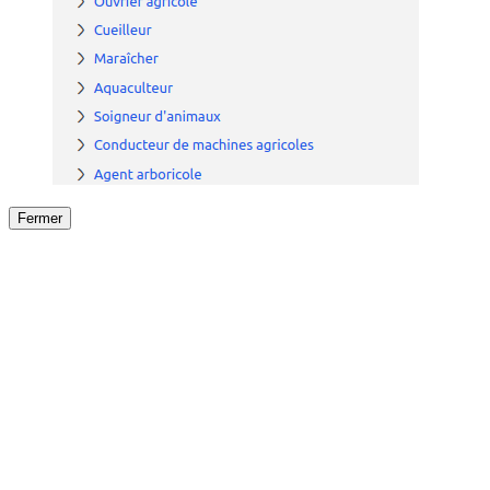
Fermer
Fermer
le détail de l'offre
/
Offre
sur
Offre précéden