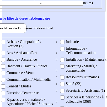
heures
er
le filtre de durée hebdomadaire
les filtres de
Domaine pro
fessionnel
ne professionel
Achats / Comptabilité /
Industrie
Gestion (2)
Informatique /
Arts / Artisanat d'art
Télécommunication
Banque / Assurance
Installation / Maintenance (
Bâtiment / Travaux Publics
Marketing / Stratégie
commerciale
Commerce / Vente
Ressources Humaines
Communication / Multimédia
Santé (22)
Conseil / Etudes
Secrétariat / Assistanat (1)
Direction d'entreprise
Services à la personne / à l
Espaces verts et naturels /
collectivité (368)
Agriculture / Pêche / Soins aux