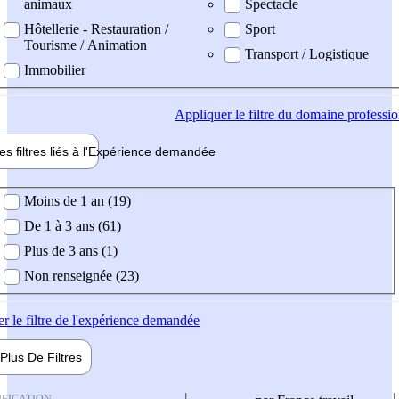
animaux
Spectacle
Hôtellerie - Restauration /
Sport
Tourisme / Animation
Transport / Logistique
Immobilier
Appliquer
le filtre du domaine professi
es filtres liés à l'
Expérience
demandée
ience demandée
Moins de 1 an (19)
De 1 à 3 ans (61)
Plus de 3 ans (1)
Non renseignée (23)
er
le filtre de l'expérience demandée
Plus De
Filtres