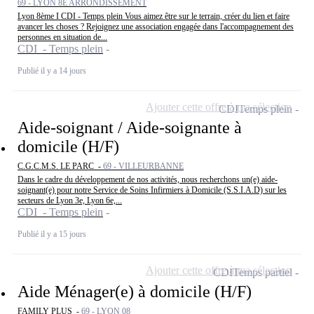
69 - LYON 8E ARRONDISSEMENT
Lyon 8ème I CDI - Temps plein Vous aimez être sur le terrain, créer du lien et faire
avancer les choses ? Rejoignez une association engagée dans l'accompagnement des
personnes en situation de...
CDI - Temps plein
Publié il y a 14 jours
Ajouter cette offre à ma sélection
CDI
Temps plein
Aide-soignant / Aide-soignante à
domicile (H/F)
C.G.C.M.S. LE PARC -
69 - VILLEURBANNE
Dans le cadre du développement de nos activités, nous recherchons un(e) aide-
soignant(e) pour notre Service de Soins Infirmiers à Domicile (S.S.I.A.D) sur les
secteurs de Lyon 3e, Lyon 6e,...
CDI - Temps plein
Publié il y a 15 jours
Ajouter cette offre à ma sélection
CDI
Temps partiel
Aide Ménager(e) à domicile (H/F)
FAMILY PLUS -
69 - LYON 08