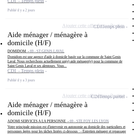
CDI - Temps plein
Publié il y a 2 jours
Ajouter cette offre à ma sélection
CDI
Temps plein
Aide ménager / ménagère à
domicile (H/F)
DOMIDOM -
69 - ST GENIS LAVAL
Domidom est une agence d'aide à domicile basée sur la commune de Saint Genis
Laval. Nous recherchons actuellement un(e) aide ménager(e) pour la commune de
Saint Genis Laval et ses alentours. Vous...
CDI - Temps plein
Publié il y a 3 jours
Ajouter cette offre à ma sélection
CDI
Temps partiel
Aide ménager / ménagère à
domicile (H/F)
ADOMI SERVICES A LA PERSONNE -
69 - STE FOY LES LYON
Votre principale mission est d'intervenir en autonomie au domicile des particuliers et
personnes âgées pour les tâches listées ci-dessous : - Entretien ménager et repassage