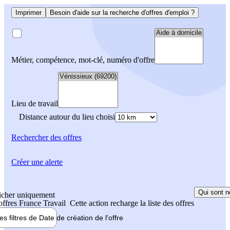
Imprimer
Besoin d'aide sur la recherche d'offres d'emploi ?
Métier, compétence, mot-clé, numéro d'offre
Lieu de travail
Distance autour du lieu choisi
Rechercher
des offres
Créer une alerte
Qui sont n
icher uniquement
 offres France Travail
Cette action recharge la liste des offres
les filtres de
Date de création
de l'offre