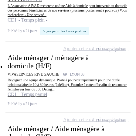
AIVAD -
69 - GENAS
L'Association AIVAD recherche un/une Aide à domicile pour intervenir au domicile
des personnes bénéficiaires de nos services.(plusieurs postes sont à pourvoir) Vous
recherchez: - Une activité...
CDI - Temps plein
Publié il y a 21 jours
Soyez parmi les 1ers à postuler
Ajouter cette offre à ma sélection
CDI
Temps partiel
Aide ménager / ménagère à
domicile (H/F)
VIVASERVICES RIVE GAUCHE -
69 - LYON 03
Rejoignez une équipe dynamique. Poste à pourvoir rapidement pour une durée
hebdomadaire de 10 à 30 heures (à définir). Postulez à cette offre afin de rencontrer
l'employeur lors du Job Dating...
CDI - Temps partiel
Publié il y a 21 jours
Ajouter cette offre à ma sélection
CDI
Temps partiel
Aide ménager / Aide ménagère à