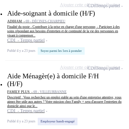
Ajouter cette offre à ma sélection
CDI
Temps partiel
Aide-soignant à domicile (H/F)
ADIHAM -
69 - DÉCINES-CHARPIEU
Finalité du poste - Contribuer à la prise en charge d'une personne, - Participer à des
soins répondant aux besoins d'entretien et de continuité de la vie des personnes en
visant à compenser...
CDI - Temps partiel
Publié il y a 23 jours
Soyez parmi les 1ers à postuler
Ajouter cette offre à ma sélection
CDI
Temps partiel
Aide Ménagèr(e) à domicile F/H
(H/F)
FAMILY PLUS -
69 - VILLEURBANNE
Descriptif : Vous recherchez un emploi stable au sein d'une entreprise attentive, vous
aimez être utile aux autres ? Votre mission chez Family + sera d'assurer l'entretien du
domicile ainsi que le...
CDI - Temps partiel
Publié il y a 23 jours
Employeur handi-engagé