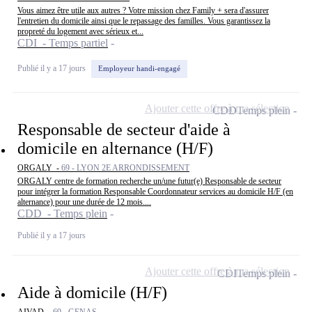
Vous aimez être utile aux autres ? Votre mission chez Family + sera d'assurer
l'entretien du domicile ainsi que le repassage des familles. Vous garantissez la
propreté du logement avec sérieux et...
CDI - Temps partiel
Publié il y a 17 jours
Employeur handi-engagé
Ajouter cette offre à ma sélection
CDD
Temps plein
Responsable de secteur d'aide à
domicile en alternance (H/F)
ORGALY -
69 - LYON 2E ARRONDISSEMENT
ORGALY centre de formation recherche un/une futur(e) Responsable de secteur
pour intégrer la formation Responsable Coordonnateur services au domicile H/F (en
alternance) pour une durée de 12 mois....
CDD - Temps plein
Publié il y a 17 jours
Ajouter cette offre à ma sélection
CDI
Temps plein
Aide à domicile (H/F)