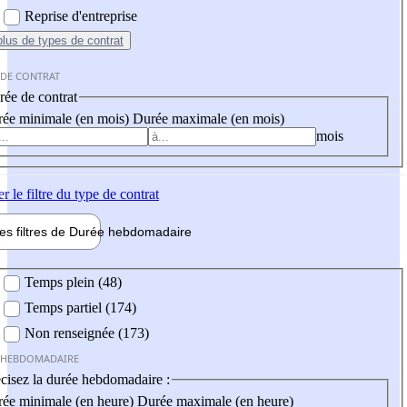
Reprise d'entreprise
plus
de types de contrat
 DE CONTRAT
ée de contrat
ée minimale (en mois)
Durée maximale (en mois)
mois
er
le filtre du type de contrat
les filtres de
Durée hebdo
madaire
 hebdomadaire
Temps plein (48)
Temps partiel (174)
Non renseignée (173)
 HEBDOMADAIRE
cisez la durée hebdomadaire :
ée minimale (en heure)
Durée maximale (en heure)