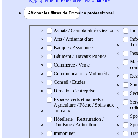
Appliquer
le filtre de durée hebdomadaire
Afficher les filtres de
Domaine pro
fessionnel
Domaine professionel
Achats / Comptabilité / Gestion
Indu
Arts / Artisanat d'art
Info
Tél
Banque / Assurance
Inst
Bâtiment / Travaux Publics
Mark
Commerce / Vente
com
Communication / Multimédia
Res
Conseil / Etudes
San
Direction d'entreprise
Secr
Espaces verts et naturels /
Serv
Agriculture / Pêche / Soins aux
coll
animaux
Spe
Hôtellerie - Restauration /
Tourisme / Animation
Spo
Immobilier
Tran