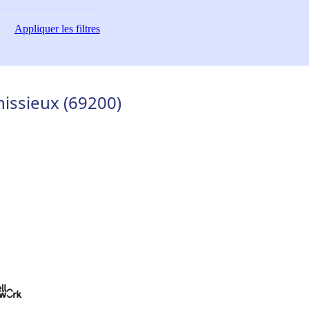
Appliquer
les filtres
nissieux (69200)