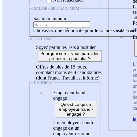
de
l
SALAIRE BRUT MINIMUM
se
si
Salaire minimum
Po
co
Choisissez une périodicité pour le salaire saisi
En
OPPORTUNITÉS
Soyez parmi les 1ers à postuler
Pourquoi serez-vous parmi les
premiers à postuler ?
L'
Offres de plus de 15 jours,
pe
comptant moins de 4 candidatures
en
(dont France Travail est informé)
ha
HANDICAP
un
pr
Employeur handi-
de
engagé
ad
Qu'est-ce qu'un
ca
employeur handi-
sa
engagé ?
le
Un employeur handi-
engagé est un
employeur reconnu