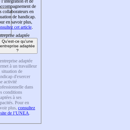
 l’intégration et de
’accompagnement de
s collaborateurs en
tuation de handicap.
ur en savoir plus,
nsultez cet article
.
treprise adaptée
Qu'est-ce qu'une
entreprise adaptée
?
entreprise adaptée
rmet à un travailleur
 situation de
ndicap d'exercer
e activité
ofessionnelle dans
s conditions
aptées à ses
pacités. Pour en
voir plus,
consultez
 site de l’UNEA
.