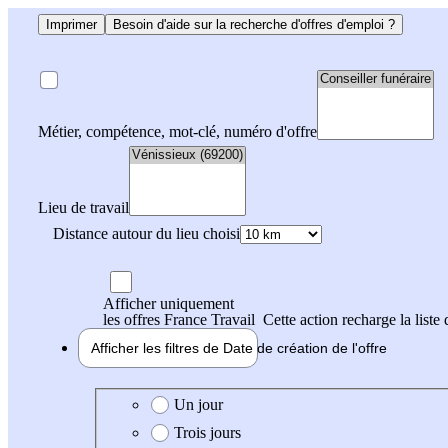
Imprimer
Besoin d'aide sur la recherche d'offres d'emploi ?
Métier, compétence, mot-clé, numéro d'offre
Lieu de travail
Distance autour du lieu choisi
Afficher uniquement
les offres France Travail
Cette action recharge la liste 
Afficher les filtres de
Date de création
de l'offre
Date de création de l'offre
Un jour
Trois jours