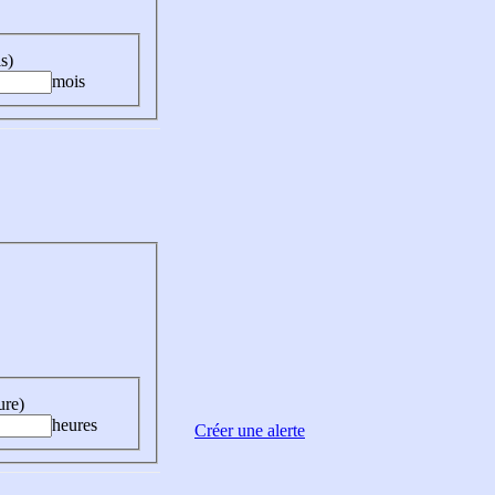
s)
mois
ure)
heures
Créer une alerte