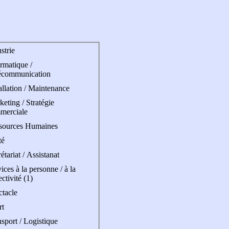
strie
rmatique /
écommunication
allation / Maintenance
eting / Stratégie
merciale
sources Humaines
té
étariat / Assistanat
ices à la personne / à la
ectivité (1)
ctacle
rt
sport / Logistique