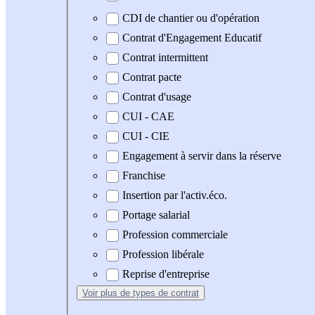
CDI de chantier ou d'opération
Contrat d'Engagement Educatif
Contrat intermittent
Contrat pacte
Contrat d'usage
CUI - CAE
CUI - CIE
Engagement à servir dans la réserve
Franchise
Insertion par l'activ.éco.
Portage salarial
Profession commerciale
Profession libérale
Reprise d'entreprise
Voir plus
de types de contrat