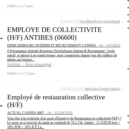
Publié il y a 7 jours
Ajouter cette offre à ma sélection
Intérim
Non renseigné
EMPLOYE DE COLLECTIVITE
(H/F) ANTIBES (06600)
DERICHEBOURG INTERIM ET RECRUTEMENT CANNES -
06 - ANTIBES
# Présentation générale Rejoignez Derichebourg Intérim & Recrutement ! Agile,
réactif, et adossé à un grand groupe, nous connectons chaque jour des milliers de
talents aux bonnes...
Intérim - Non renseigné
Publié il y a 17 jours
Ajouter cette offre à ma sélection
Intérim
Temps plein
Employé de restauration collective
(H/F)
ACTUAL CANNES 4007 -
06 - VALBONNE
Vous êtes à la recherche d'un poste d'Employé de Restauration en collectivité (H/F) ?
Le poste est à pouvoir du lundi au vendredi de 7h à 15h. Salaire : 12.31EUR brut +
10% IFM + 10% ICP La...