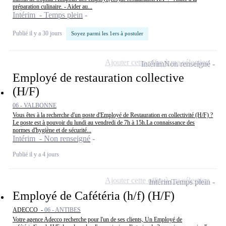
préparation culinaire. - Aider au...
Intérim - Temps plein
Publié il y a 30 jours
Soyez parmi les 1ers à postuler
Ajouter cette offre à ma sélection
Intérim
Non renseigné
Employé de restauration collective
(H/F)
06 - VALBONNE
Vous êtes à la recherche d'un poste d'Employé de Restauration en collectivité (H/F) ?
Le poste est à pouvoir du lundi au vendredi de 7h à 15h.La connaissance des
normes d'hygiène et de sécurité...
Intérim - Non renseigné
Publié il y a 4 jours
Ajouter cette offre à ma sélection
Intérim
Temps plein
Employé de Cafétéria (h/f) (H/F)
ADECCO -
06 - ANTIBES
Votre agence Adecco recherche pour l'un de ses clients, Un Employé de