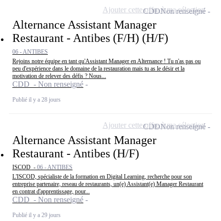
Ajouter cette offre à ma sélection
CDD
Non renseigné
Alternance Assistant Manager
Restaurant - Antibes (F/H) (H/F)
06 - ANTIBES
Rejoins notre équipe en tant qu'Assistant Manager en Alternance ! Tu n'as pas ou
peu d'expérience dans le domaine de la restauration mais tu as le désir et la
motivation de relever des défis ? Nous...
CDD - Non renseigné
Publié il y a 28 jours
Ajouter cette offre à ma sélection
CDD
Non renseigné
Alternance Assistant Manager
Restaurant - Antibes (H/F)
ISCOD -
06 - ANTIBES
L'ISCOD, spécialiste de la formation en Digital Learning, recherche pour son
entreprise partenaire, reseau de restaurants, un(e) Assistant(e) Manager Restaurant
en contrat d'apprentissage, pour...
CDD - Non renseigné
Publié il y a 29 jours