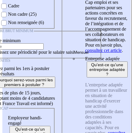
Cap emploi et ses
Cadre
partenaires pour ses
actions concrètes en
Non cadre (25)
faveur du recrutement,
Non renseignée (6)
de l’intégration et de
l’accompagnement de
IRE BRUT MINIMUM
ses collaborateurs en
situation de handicap.
re minimum
Pour en savoir plus,
consultez cet article
.
ssez une périodicité pour le salaire saisi
Entreprise adaptée
NITÉS
Qu'est-ce qu'une
z parmi les 1ers à postuler
entreprise adaptée
résultats
?
urquoi serez-vous parmi les
L'entreprise adaptée
premiers à postuler ?
permet à un travailleur
es de plus de 15 jours,
en situation de
tant moins de 4 candidatures
handicap d'exercer
t France Travail est informé)
une activité
ICAP
professionnelle dans
des conditions
Employeur handi-
adaptées à ses
engagé
capacités. Pour en
Qu'est-ce qu'un
savoir plus,
consultez