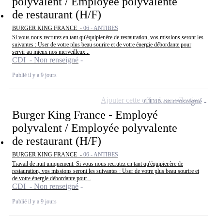
polyvalent / Employée polyvalente
de restaurant (H/F)
BURGER KING FRANCE -
06 - ANTIBES
Si vous nous recrutez en tant qu'équipier.ère de restauration, vos missions seront les
suivantes : User de votre plus beau sourire et de votre énergie débordante pour
servir au mieux nos merveilleux...
CDI - Non renseigné
Publié il y a 9 jours
Ajouter cette offre à ma sélection
CDI
Non renseigné
Burger King France - Employé
polyvalent / Employée polyvalente
de restaurant (H/F)
BURGER KING FRANCE -
06 - ANTIBES
Travail de nuit uniquement. Si vous nous recrutez en tant qu'équipier.ère de
restauration, vos missions seront les suivantes : User de votre plus beau sourire et
de votre énergie débordante pour...
CDI - Non renseigné
Publié il y a 9 jours