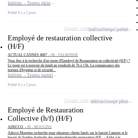
Intérim - Temps plein
Publié il y a 2 jours
Ajouter cette offre à ma sélection
Intérim
Temps partiel
Employé de restauration collective
(H/F)
ACTUAL CANNES 4007 -
06 - VALBONNE
Vous êtes à la recherche d'un poste d'Employé de Restauration en collectivité (H/F) ?
Le poste est à pouvoir du lundi au vendredi de 7h à 15h. La connaissance des
normes d'hygiène et de sécurité...
Intérim - Temps partiel
Publié il y a 5 jours
Ajouter cette offre à ma sélection
Intérim
Temps plein
Employé de Restauration
Collective (h/f) (H/F)
ADECCO -
06 - MOUGINS
Adecco Mougins recherche pour plusieurs clients basés sur le bassin Cannois et le
bassin de Sophia-Antipolis des employé(ées)de restauration H/F : - Aider à la