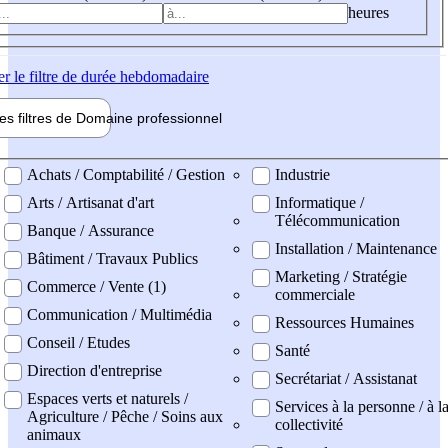
heures
er
le filtre de durée hebdomadaire
les filtres de
Domaine pro
fessionnel
ne professionel
Achats / Comptabilité / Gestion
Industrie
Arts / Artisanat d'art
Informatique /
Télécommunication
Banque / Assurance
Installation / Maintenance
Bâtiment / Travaux Publics
Marketing / Stratégie
Commerce / Vente (1)
commerciale
Communication / Multimédia
Ressources Humaines
Conseil / Etudes
Santé
Direction d'entreprise
Secrétariat / Assistanat
Espaces verts et naturels /
Services à la personne / à l
Agriculture / Pêche / Soins aux
collectivité
animaux