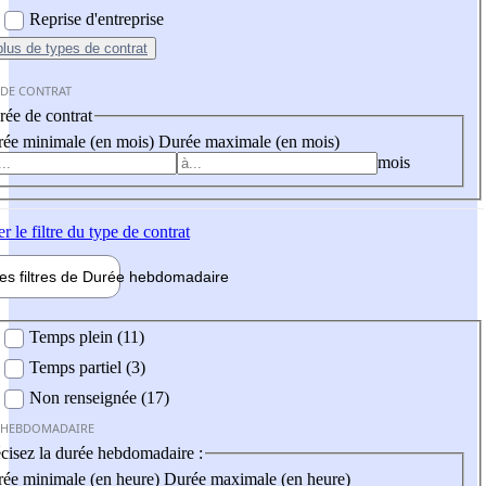
Reprise d'entreprise
plus
de types de contrat
 DE CONTRAT
ée de contrat
ée minimale (en mois)
Durée maximale (en mois)
mois
er
le filtre du type de contrat
les filtres de
Durée hebdo
madaire
 hebdomadaire
Temps plein (11)
Temps partiel (3)
Non renseignée (17)
 HEBDOMADAIRE
cisez la durée hebdomadaire :
ée minimale (en heure)
Durée maximale (en heure)