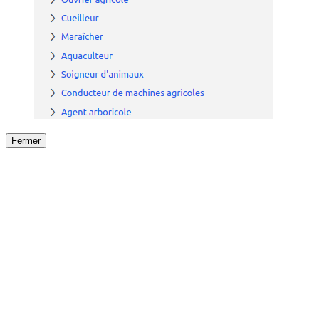
Fermer
Fermer
le détail de l'offre
/
Offre
sur
Offre précéden