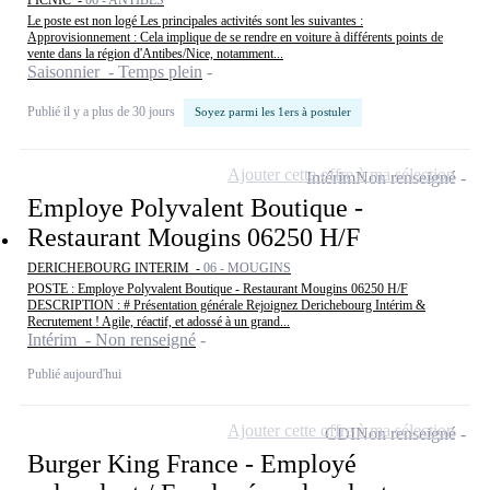
PICNIC -
06 - ANTIBES
Le poste est non logé Les principales activités sont les suivantes :
Approvisionnement : Cela implique de se rendre en voiture à différents points de
vente dans la région d'Antibes/Nice, notamment...
Saisonnier - Temps plein
Publié il y a plus de 30 jours
Soyez parmi les 1ers à postuler
Ajouter cette offre à ma sélection
Intérim
Non renseigné
Employe Polyvalent Boutique -
Restaurant Mougins 06250 H/F
DERICHEBOURG INTERIM -
06 - MOUGINS
POSTE : Employe Polyvalent Boutique - Restaurant Mougins 06250 H/F
DESCRIPTION : # Présentation générale Rejoignez Derichebourg Intérim &
Recrutement ! Agile, réactif, et adossé à un grand...
Intérim - Non renseigné
Publié aujourd'hui
Ajouter cette offre à ma sélection
CDI
Non renseigné
Burger King France - Employé