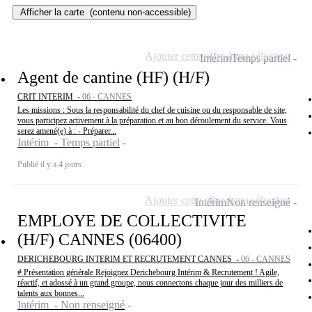
Afficher la carte
(contenu non-accessible)
Ajouter cette offre à ma sélection
Intérim
Temps partiel
Agent de cantine (HF) (H/F)
CRIT INTERIM -
06 - CANNES
Les missions : Sous la responsabilité du chef de cuisine ou du responsable de site,
vous participez activement à la préparation et au bon déroulement du service. Vous
serez amené(e) à : - Préparer...
Intérim - Temps partiel
Publié il y a 4 jours
Ajouter cette offre à ma sélection
Intérim
Non renseigné
EMPLOYE DE COLLECTIVITE
(H/F) CANNES (06400)
DERICHEBOURG INTERIM ET RECRUTEMENT CANNES -
06 - CANNES
# Présentation générale Rejoignez Derichebourg Intérim & Recrutement ! Agile,
réactif, et adossé à un grand groupe, nous connectons chaque jour des milliers de
talents aux bonnes...
Intérim - Non renseigné