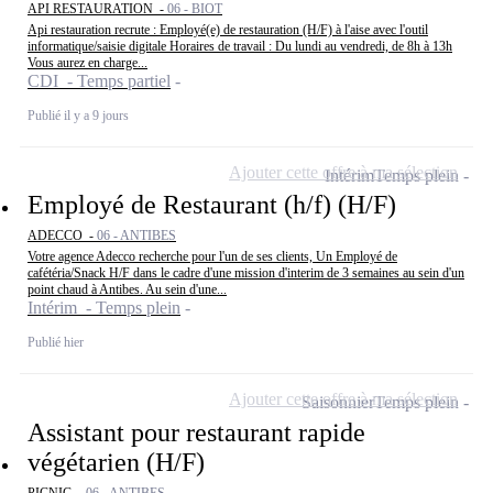
API RESTAURATION -
06 - BIOT
Api restauration recrute : Employé(e) de restauration (H/F) à l'aise avec l'outil
informatique/saisie digitale Horaires de travail : Du lundi au vendredi, de 8h à 13h
Vous aurez en charge...
CDI - Temps partiel
Publié il y a 9 jours
Ajouter cette offre à ma sélection
Intérim
Temps plein
Employé de Restaurant (h/f) (H/F)
ADECCO -
06 - ANTIBES
Votre agence Adecco recherche pour l'un de ses clients, Un Employé de
cafétéria/Snack H/F dans le cadre d'une mission d'interim de 3 semaines au sein d'un
point chaud à Antibes. Au sein d'une...
Intérim - Temps plein
Publié hier
Ajouter cette offre à ma sélection
Saisonnier
Temps plein
Assistant pour restaurant rapide
végétarien (H/F)