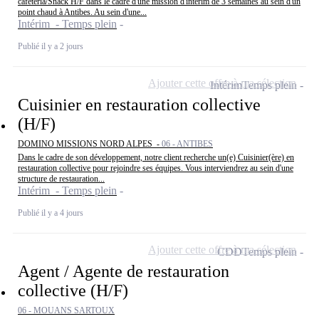
cafétéria/Snack H/F dans le cadre d'une mission d'interim de 3 semaines au sein d'un
point chaud à Antibes. Au sein d'une...
Intérim - Temps plein
Publié il y a 2 jours
Ajouter cette offre à ma sélection
Intérim
Temps plein
Cuisinier en restauration collective
(H/F)
DOMINO MISSIONS NORD ALPES -
06 - ANTIBES
Dans le cadre de son développement, notre client recherche un(e) Cuisinier(ère) en
restauration collective pour rejoindre ses équipes. Vous interviendrez au sein d'une
structure de restauration...
Intérim - Temps plein
Publié il y a 4 jours
Ajouter cette offre à ma sélection
CDD
Temps plein
Agent / Agente de restauration
collective (H/F)
06 - MOUANS SARTOUX