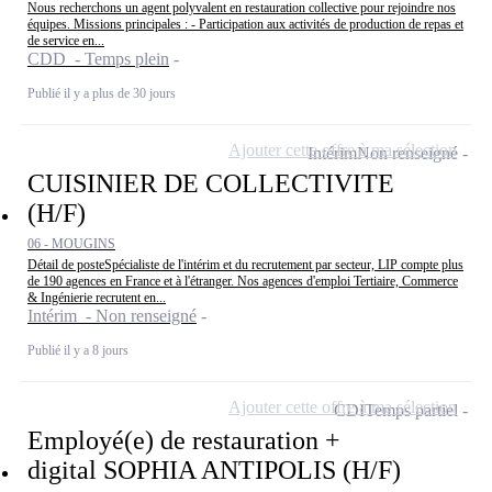
Nous recherchons un agent polyvalent en restauration collective pour rejoindre nos
équipes. Missions principales : - Participation aux activités de production de repas et
de service en...
CDD - Temps plein
Publié il y a plus de 30 jours
Ajouter cette offre à ma sélection
Intérim
Non renseigné
CUISINIER DE COLLECTIVITE
(H/F)
06 - MOUGINS
Détail de posteSpécialiste de l'intérim et du recrutement par secteur, LIP compte plus
de 190 agences en France et à l'étranger. Nos agences d'emploi Tertiaire, Commerce
& Ingénierie recrutent en...
Intérim - Non renseigné
Publié il y a 8 jours
Ajouter cette offre à ma sélection
CDI
Temps partiel
Employé(e) de restauration +
digital SOPHIA ANTIPOLIS (H/F)