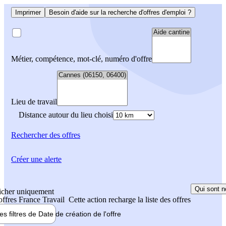
Imprimer
Besoin d'aide sur la recherche d'offres d'emploi ?
Métier, compétence, mot-clé, numéro d'offre
Lieu de travail
Distance autour du lieu choisi
Rechercher
des offres
Créer une alerte
Qui sont n
icher uniquement
 offres France Travail
Cette action recharge la liste des offres
les filtres de
Date de création
de l'offre