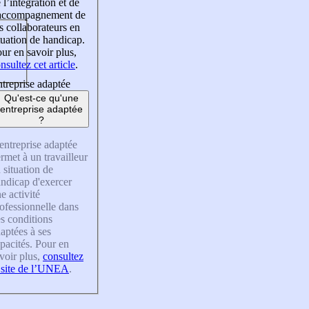
 l’intégration et de
’accompagnement de
s collaborateurs en
tuation de handicap.
ur en savoir plus,
nsultez cet article
.
treprise adaptée
Qu'est-ce qu'une
entreprise adaptée
?
entreprise adaptée
rmet à un travailleur
 situation de
ndicap d'exercer
e activité
ofessionnelle dans
s conditions
aptées à ses
pacités. Pour en
voir plus,
consultez
 site de l’UNEA
.