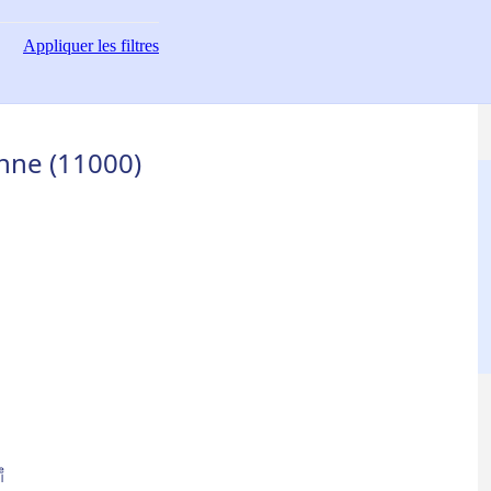
Appliquer
les filtres
onne (11000)