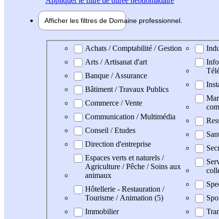
Appliquer
le filtre de durée hebdomadaire
Afficher les filtres de
Domaine pro
fessionnel
Domaine professionel
Achats / Comptabilité / Gestion
Indu
Arts / Artisanat d'art
Info
Tél
Banque / Assurance
Inst
Bâtiment / Travaux Publics
Mark
Commerce / Vente
com
Communication / Multimédia
Res
Conseil / Etudes
San
Direction d'entreprise
Secr
Espaces verts et naturels /
Serv
Agriculture / Pêche / Soins aux
coll
animaux
Spe
Hôtellerie - Restauration /
Tourisme / Animation (5)
Spo
Immobilier
Tran