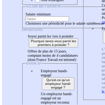
de
l
SALAIRE BRUT MINIMUM
se
si
Salaire minimum
Po
co
Choisissez une périodicité pour le salaire saisi
En
OPPORTUNITÉS
Soyez parmi les 1ers à postuler
Pourquoi serez-vous parmi les
premiers à postuler ?
L'
Offres de plus de 15 jours,
pe
comptant moins de 4 candidatures
en
(dont France Travail est informé)
ha
HANDICAP
un
pr
Employeur handi-
de
engagé
ad
Qu'est-ce qu'un
ca
employeur handi-
sa
engagé ?
le
Un employeur handi-
engagé est un
employeur reconnu