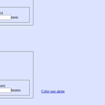
s)
mois
ure)
heures
Créer une alerte