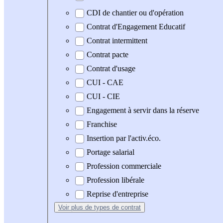
CDI de chantier ou d'opération
Contrat d'Engagement Educatif
Contrat intermittent
Contrat pacte
Contrat d'usage
CUI - CAE
CUI - CIE
Engagement à servir dans la réserve
Franchise
Insertion par l'activ.éco.
Portage salarial
Profession commerciale
Profession libérale
Reprise d'entreprise
Voir plus
de types de contrat