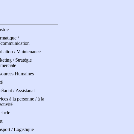
strie
rmatique /
écommunication
allation / Maintenance
eting / Stratégie
merciale
sources Humaines
té
étariat / Assistanat
ices à la personne / à la
ectivité
ctacle
rt
sport / Logistique