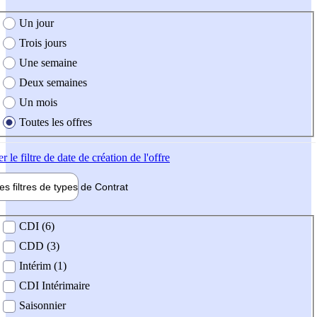
e création de l'offre
Un jour
Trois jours
Une semaine
Deux semaines
Un mois
Toutes les offres
er
le filtre de date de création de l'offre
les filtres de types de
Contrat
de contrat
CDI (6)
CDD (3)
Intérim (1)
CDI Intérimaire
Saisonnier