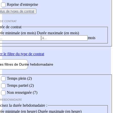
Reprise d'entreprise
plus
de types de contrat
 DE CONTRAT
ée de contrat
ée minimale (en mois)
Durée maximale (en mois)
mois
er
le filtre du type de contrat
les filtres de
Durée hebdo
madaire
 hebdomadaire
Temps plein (2)
Temps partiel (2)
Non renseignée (7)
 HEBDOMADAIRE
cisez la durée hebdomadaire :
ée minimale (en heure)
Durée maximale (en heure)