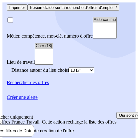
Imprimer
Besoin d'aide sur la recherche d'offres d'emploi ?
Métier, compétence, mot-clé, numéro d'offre
Lieu de travail
Distance autour du lieu choisi
Rechercher
des offres
Créer une alerte
Qui sont n
icher uniquement
 offres France Travail
Cette action recharge la liste des offres
les filtres de
Date de création
de l'offre