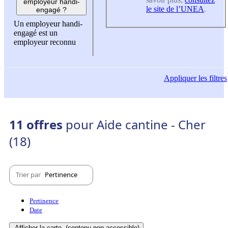
employeur handi-
le site de l’UNEA
.
engagé ?
Un employeur handi-
engagé est un
employeur reconnu
Appliquer
les filtres
11 offres
pour Aide cantine - Cher
(18)
Trier par
Pertinence
Pertinence
Date
Afficher la carte
(contenu non-accessible)