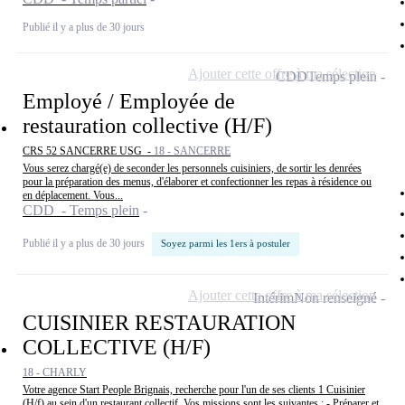
Publié il y a plus de 30 jours
Ajouter cette offre à ma sélection
CDD
Temps plein
Employé / Employée de
restauration collective (H/F)
CRS 52 SANCERRE USG -
18 - SANCERRE
Vous serez chargé(e) de seconder les personnels cuisiniers, de sortir les denrées
pour la préparation des menus, d'élaborer et confectionner les repas à résidence ou
en déplacement. Vous...
CDD - Temps plein
Publié il y a plus de 30 jours
Soyez parmi les 1ers à postuler
Ajouter cette offre à ma sélection
Intérim
Non renseigné
CUISINIER RESTAURATION
COLLECTIVE (H/F)
18 - CHARLY
Votre agence Start People Brignais, recherche pour l'un de ses clients 1 Cuisinier
(H/f) au sein d'un restaurant collectif. Vos missions sont les suivantes : - Préparer et