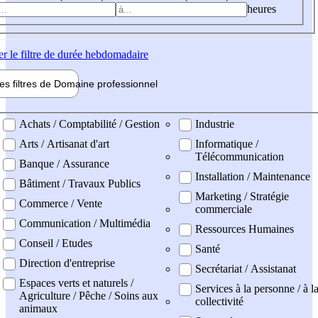
heures
er
le filtre de durée hebdomadaire
les filtres de
Domaine pro
fessionnel
ne professionel
Achats / Comptabilité / Gestion
Industrie
Arts / Artisanat d'art
Informatique /
Télécommunication
Banque / Assurance
Installation / Maintenance
Bâtiment / Travaux Publics
Marketing / Stratégie
Commerce / Vente
commerciale
Communication / Multimédia
Ressources Humaines
Conseil / Etudes
Santé
Direction d'entreprise
Secrétariat / Assistanat
Espaces verts et naturels /
Services à la personne / à l
Agriculture / Pêche / Soins aux
collectivité
animaux