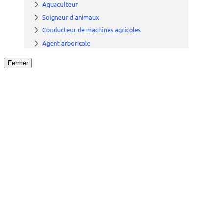
Fermer
Fermer
le détail de l'offre
/
Offre
sur
Offre précéden