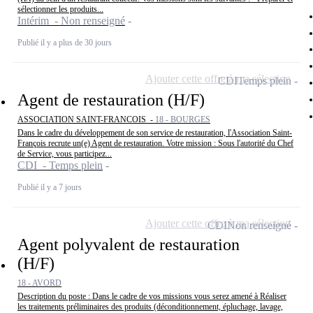
sélectionner les produits...
Intérim - Non renseigné
Publié il y a plus de 30 jours
Ajouter cette offre à ma sélection
CDI
Temps plein
Agent de restauration (H/F)
ASSOCIATION SAINT-FRANCOIS -
18 - BOURGES
Dans le cadre du développement de son service de restauration, l'Association Saint-
François recrute un(e) Agent de restauration. Votre mission : Sous l'autorité du Chef
de Service, vous participez...
CDI - Temps plein
Publié il y a 7 jours
Ajouter cette offre à ma sélection
CDI
Non renseigné
Agent polyvalent de restauration
(H/F)
18 - AVORD
Description du poste : Dans le cadre de vos missions vous serez amené à Réaliser
les traitements préliminaires des produits (déconditionnement, épluchage, lavage,