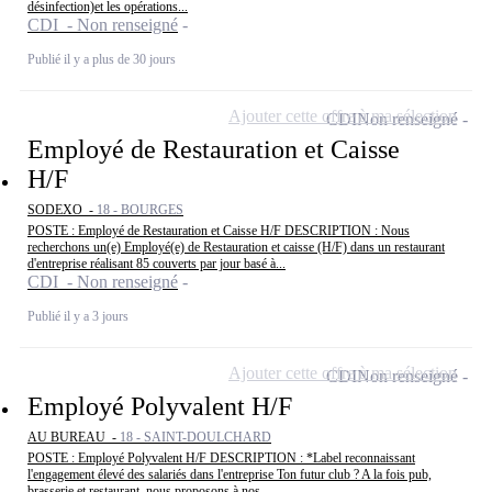
désinfection)et les opérations...
CDI - Non renseigné
Publié il y a plus de 30 jours
Ajouter cette offre à ma sélection
CDI
Non renseigné
Employé de Restauration et Caisse
H/F
SODEXO -
18 - BOURGES
POSTE : Employé de Restauration et Caisse H/F DESCRIPTION : Nous
recherchons un(e) Employé(e) de Restauration et caisse (H/F) dans un restaurant
d'entreprise réalisant 85 couverts par jour basé à...
CDI - Non renseigné
Publié il y a 3 jours
Ajouter cette offre à ma sélection
CDI
Non renseigné
Employé Polyvalent H/F
AU BUREAU -
18 - SAINT-DOULCHARD
POSTE : Employé Polyvalent H/F DESCRIPTION : *Label reconnaissant
l'engagement élevé des salariés dans l'entreprise Ton futur club ? A la fois pub,
brasserie et restaurant, nous proposons à nos...