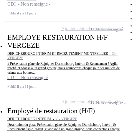
CDI - Non renseigné
Publié il y a 11 jours
Ajouter cette offre à ma sélection
CDI
Non renseigné
EMPLOYE RESTAURATION H/F
VERGEZE
DERICHEBOURG INTERIM ET RECRUTEMENT MONTPELLIER -
30 -
VERGÈZE
# Présentation générale Rejoignez Derichebourg Intérim & Recrutement ! Agile,
réactif, et adossé à un grand groupe, nous connectons chaque jour des milliers de
talents aux bonnes...
CDI - Non renseigné
Publié il y a 11 jours
Ajouter cette offre à ma sélection
CDI
Non renseigné
Employé de restauration (H/F)
DERICHEBOURG INTERIM -
30 - VERGÈZE
Description du poste Présentation générale Rejoignez Derichebourg Intérim &
Recrutement Agile, réactif, et adossé à un grand groupe, nous connectons chaque