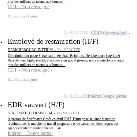
jour des milliers de talents aux bonnes...
CDI - Non renseigné
Publié il y a 21 jours
Ajouter cette offre à ma sélection
CDI
Non renseigné
Employé de restauration (H/F)
DERICHEBOURG INTERIM -
30 - VERGÈZE
Description du poste Présentation générale Rejoignez Derichebourg Intérim &
Recrutement Agile, réactif, et adossé à un grand groupe, nous connectons chaque
jour des milliers de talents aux bonnes...
CDI - Non renseigné
Publié il y a 23 jours
Ajouter cette offre à ma sélection
Intérim
Temps partiel
EDR vauvert (H/F)
STAFFMATCH FRANCE 14 -
30 - VAUVERT
À propos de Staffmatch Créée en avril 2015, l'entreprise se lance le pari de
révolutionner le marché du travail temporaire et de casser les idées reçues des
agences d'intérim traditionnelles. Pari...
Intérim - Temps partiel