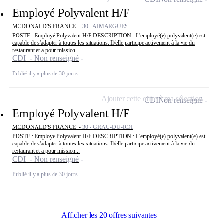
Employé Polyvalent H/F
MCDONALD'S FRANCE -
30 - AIMARGUES
POSTE : Employé Polyvalent H/F DESCRIPTION : L'employé(e) polyvalent(e) est
capable de s'adapter à toutes les situations. Il/elle participe activement à la vie du
restaurant et a pour mission...
CDI - Non renseigné
Publié il y a plus de 30 jours
Ajouter cette offre à ma sélection
CDI
Non renseigné
Employé Polyvalent H/F
MCDONALD'S FRANCE -
30 - GRAU-DU-ROI
POSTE : Employé Polyvalent H/F DESCRIPTION : L'employé(e) polyvalent(e) est
capable de s'adapter à toutes les situations. Il/elle participe activement à la vie du
restaurant et a pour mission...
CDI - Non renseigné
Publié il y a plus de 30 jours
Afficher les 20 offres suivantes