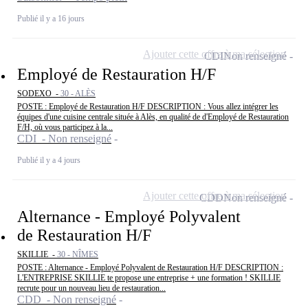
Publié il y a 16 jours
Ajouter cette offre à ma sélection
CDI
Non renseigné
Employé de Restauration H/F
SODEXO -
30 - ALÈS
POSTE : Employé de Restauration H/F DESCRIPTION : Vous allez intégrer les
équipes d'une cuisine centrale située à Alès, en qualité de d'Employé de Restauration
F/H, où vous participez à la...
CDI - Non renseigné
Publié il y a 4 jours
Ajouter cette offre à ma sélection
CDD
Non renseigné
Alternance - Employé Polyvalent
de Restauration H/F
SKILLIE -
30 - NÎMES
POSTE : Alternance - Employé Polyvalent de Restauration H/F DESCRIPTION :
L'ENTREPRISE SKILLIE te propose une entreprise + une formation ! SKILLIE
recrute pour un nouveau lieu de restauration...
CDD - Non renseigné