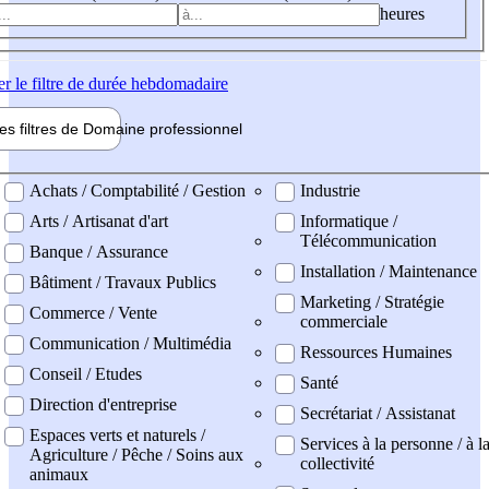
heures
er
le filtre de durée hebdomadaire
les filtres de
Domaine pro
fessionnel
ne professionel
Achats / Comptabilité / Gestion
Industrie
Arts / Artisanat d'art
Informatique /
Télécommunication
Banque / Assurance
Installation / Maintenance
Bâtiment / Travaux Publics
Marketing / Stratégie
Commerce / Vente
commerciale
Communication / Multimédia
Ressources Humaines
Conseil / Etudes
Santé
Direction d'entreprise
Secrétariat / Assistanat
Espaces verts et naturels /
Services à la personne / à l
Agriculture / Pêche / Soins aux
collectivité
animaux