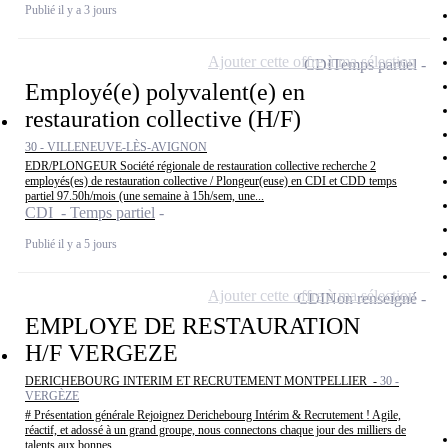
Publié il y a 3 jours
Ajouter cette offre à ma sélection
CDI
Temps partiel
Employé(e) polyvalent(e) en
restauration collective (H/F)
30 - VILLENEUVE-LÈS-AVIGNON
EDR/PLONGEUR Société régionale de restauration collective recherche 2
employés(es) de restauration collective / Plongeur(euse) en CDI et CDD temps
partiel 97.50h/mois (une semaine à 15h/sem, une...
CDI - Temps partiel
Publié il y a 5 jours
Ajouter cette offre à ma sélection
CDI
Non renseigné
EMPLOYE DE RESTAURATION
H/F VERGEZE
DERICHEBOURG INTERIM ET RECRUTEMENT MONTPELLIER -
30 -
VERGÈZE
# Présentation générale Rejoignez Derichebourg Intérim & Recrutement ! Agile,
réactif, et adossé à un grand groupe, nous connectons chaque jour des milliers de
talents aux bonnes...