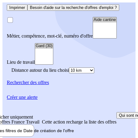
Imprimer
Besoin d'aide sur la recherche d'offres d'emploi ?
Métier, compétence, mot-clé, numéro d'offre
Lieu de travail
Distance autour du lieu choisi
Rechercher
des offres
Créer une alerte
Qui sont n
icher uniquement
 offres France Travail
Cette action recharge la liste des offres
les filtres de
Date de création
de l'offre