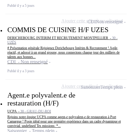
Publié il y a 5 jours
Ajouter cette offre à ma sélection
CDI
Non renseigné
COMMIS DE CUISINE H/F UZES
DERICHEBOURG INTERIM ET RECRUTEMENT MONTPELLIER -
30 -
UZÈS
# Présentation générale Rejoignez Derichebourg Intérim & Recrutement ! Agile,
réactif, et adossé à un grand groupe, nous connectons chaque jour des milliers de
talents aux bonnes...
CDI - Non renseigné
Publié il y a 3 jours
Ajouter cette offre à ma sélection
Saisonnier
Temps plein
Agent.e polyvalent.e de
restauration (H/F)
UCPA -
30 - GRAU-DU-ROI
Rejoins notre équipe UCPA comme agent-e polyvalent-e de restauration à Port
Camargue ! Poste idéal pour une première expérience dans un cadre dynamique et
convivial. undefined Tes missions: *...
Saisonnier - Temps plein