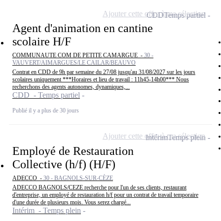
Ajouter cette offre à ma sélection
CDD
Temps partiel
Agent d'animation en cantine
scolaire H/F
COMMUNAUTE COM DE PETITE CAMARGUE -
30 -
VAUVERT/AIMARGUES/LE CAILAR/BEAUVO
Contrat en CDD de 9h par semaine du 27/08 jusqu'au 31/08/2027 sur les jours
scolaires uniquement ***Horaires et lieu de travail : 11h45-14h00*** Nous
recherchons des agents autonomes, dynamiques,...
CDD - Temps partiel
Publié il y a plus de 30 jours
Ajouter cette offre à ma sélection
Intérim
Temps plein
Employé de Restauration
Collective (h/f) (H/F)
ADECCO -
30 - BAGNOLS-SUR-CÈZE
ADECCO BAGNOLS/CEZE recherche pour l'un de ses clients, restaurant
d'entreprise, un employé de restauration h/f pour un contrat de travail temporaire
d'une durée de plusieurs mois. Vous serez chargé...
Intérim - Temps plein