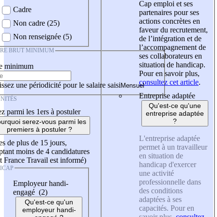
Cap emploi et ses
Cadre
partenaires pour ses
actions concrètes en
Non cadre (25)
faveur du recrutement,
Non renseignée (5)
de l’intégration et de
l’accompagnement de
IRE BRUT MINIMUM
ses collaborateurs en
situation de handicap.
re minimum
Pour en savoir plus,
consultez cet article
.
ssez une périodicité pour le salaire saisi
Entreprise adaptée
NITÉS
Qu'est-ce qu'une
z parmi les 1ers à postuler
entreprise adaptée
?
urquoi serez-vous parmi les
premiers à postuler ?
L'entreprise adaptée
es de plus de 15 jours,
permet à un travailleur
tant moins de 4 candidatures
en situation de
t France Travail est informé)
handicap d'exercer
ICAP
une activité
professionnelle dans
Employeur handi-
des conditions
engagé (2)
adaptées à ses
Qu'est-ce qu'un
capacités. Pour en
employeur handi-
savoir plus,
consultez