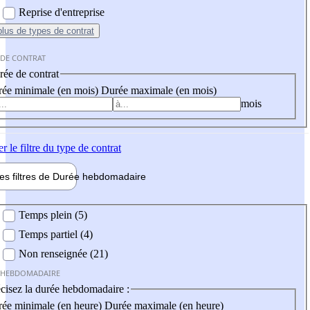
Reprise d'entreprise
plus
de types de contrat
 DE CONTRAT
ée de contrat
ée minimale (en mois)
Durée maximale (en mois)
mois
er
le filtre du type de contrat
les filtres de
Durée hebdo
madaire
 hebdomadaire
Temps plein (5)
Temps partiel (4)
Non renseignée (21)
 HEBDOMADAIRE
cisez la durée hebdomadaire :
ée minimale (en heure)
Durée maximale (en heure)