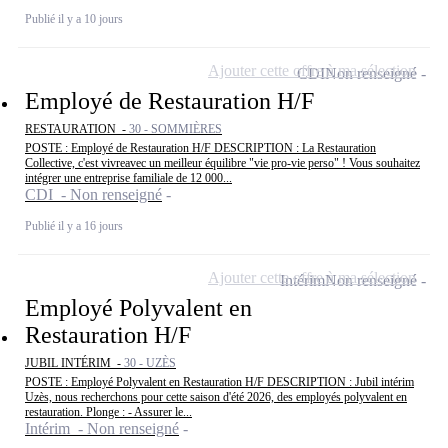
Publié il y a 10 jours
Ajouter cette offre à ma sélection
CDI
Non renseigné
Employé de Restauration H/F
RESTAURATION -
30 - SOMMIÈRES
POSTE : Employé de Restauration H/F DESCRIPTION : La Restauration
Collective, c'est vivreavec un meilleur équilibre "vie pro-vie perso" ! Vous souhaitez
intégrer une entreprise familiale de 12 000...
CDI - Non renseigné
Publié il y a 16 jours
Ajouter cette offre à ma sélection
Intérim
Non renseigné
Employé Polyvalent en
Restauration H/F
JUBIL INTÉRIM -
30 - UZÈS
POSTE : Employé Polyvalent en Restauration H/F DESCRIPTION : Jubil intérim
Uzès, nous recherchons pour cette saison d'été 2026, des employés polyvalent en
restauration. Plonge : - Assurer le...
Intérim - Non renseigné