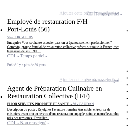
Ajouter cette offre à ma sélection
CDI
Temps partiel
Employé de restauration F/H -
Port-Louis (56)
56 - PORT-LOUIS
Entreprise Vous souhaitez associer passion et épanouissement professionnel ?
Convivio, groupe familial de restauration collective présent sur toute la France, met
la passion de ses 3 900...
CDI - Temps partiel
Publié il y a plus de 30 jours
Ajouter cette offre à ma sélection
CDI
Non renseigné
Agent de Préparation Culinaire en
Restauration Collective (H/F)
ELIOR SERVICES PROPRETE ET SANTE -
56 - CAUDAN
Description du poste : Rejoignez l'aventure humaine Ansamble, entreprise de
cuisiniers avant tout au service d'une restauration engagée, saine et naturelle au plus
près des territoires. Travailler...
CDI - Non renseigné