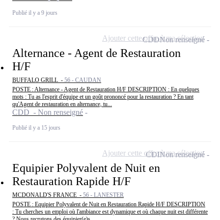
Publié il y a 9 jours
Ajouter cette offre à ma sélection
CDD
Non renseigné
Alternance - Agent de Restauration
H/F
BUFFALO GRILL -
56 - CAUDAN
POSTE : Alternance - Agent de Restauration H/F DESCRIPTION : En quelques
mots : Tu as l'esprit d'équipe et un goût prononcé pour la restauration ? En tant
qu'Agent de restauration en alternance, tu...
CDD - Non renseigné
Publié il y a 15 jours
Ajouter cette offre à ma sélection
CDI
Non renseigné
Equipier Polyvalent de Nuit en
Restauration Rapide H/F
MCDONALD'S FRANCE -
56 - LANESTER
POSTE : Equipier Polyvalent de Nuit en Restauration Rapide H/F DESCRIPTION
: Tu cherches un emploi où l'ambiance est dynamique et où chaque nuit est différente
? Nous recrutons des équipier(e)s...