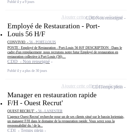
Publié il y a 9 jours
Ajouter cette offre à ma sélection
CDD
Non renseigné
Employé de Restauration - Port-
Louis 56 H/F
CONVIVIO -
56 - PORT-LOUIS
POSTE : Employé de Restauration - Port-Louis 56 H/F DESCRIPTION : Dans le
cadre d'un remplacement, nous recrutons notre futur Employé de restauration en
restauration collective à Port Louis (56)....
CDD - Non renseigné
Publié il y a plus de 30 jours
Ajouter cette offre à ma sélection
CDI
Temps plein
Manager en restauration rapide
F/H - Ouest Recrut'
OUEST RECRUT' -
56 - LANESTER
L'agence Ouest Recrut' recherche pour un de ses clients situé sur le bassin lorientais,
un manager F/H dans le domaine de la restauration rapide. Vous serez sous la
responsabilité du / de la...
CDI - Temps plein