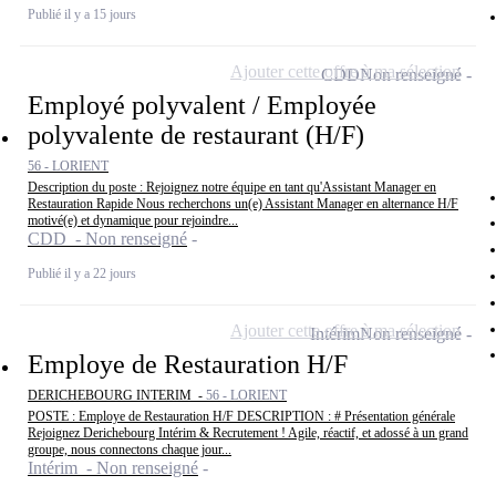
Publié il y a 15 jours
Ajouter cette offre à ma sélection
CDD
Non renseigné
Employé polyvalent / Employée
polyvalente de restaurant (H/F)
56 - LORIENT
Description du poste : Rejoignez notre équipe en tant qu'Assistant Manager en
Restauration Rapide Nous recherchons un(e) Assistant Manager en alternance H/F
motivé(e) et dynamique pour rejoindre...
CDD - Non renseigné
Publié il y a 22 jours
Ajouter cette offre à ma sélection
Intérim
Non renseigné
Employe de Restauration H/F
DERICHEBOURG INTERIM -
56 - LORIENT
POSTE : Employe de Restauration H/F DESCRIPTION : # Présentation générale
Rejoignez Derichebourg Intérim & Recrutement ! Agile, réactif, et adossé à un grand
groupe, nous connectons chaque jour...
Intérim - Non renseigné