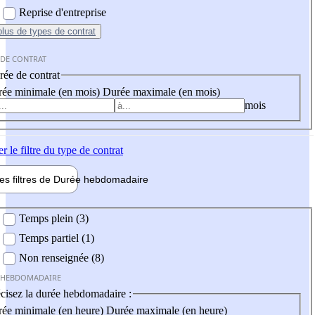
Reprise d'entreprise
plus
de types de contrat
 DE CONTRAT
ée de contrat
ée minimale (en mois)
Durée maximale (en mois)
mois
er
le filtre du type de contrat
les filtres de
Durée hebdo
madaire
 hebdomadaire
Temps plein (3)
Temps partiel (1)
Non renseignée (8)
 HEBDOMADAIRE
cisez la durée hebdomadaire :
ée minimale (en heure)
Durée maximale (en heure)