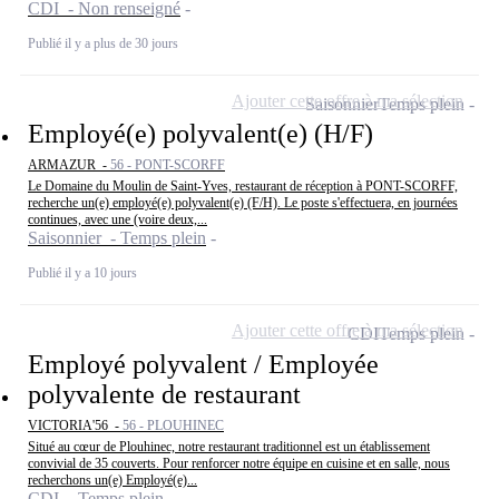
CDI - Non renseigné
Publié il y a plus de 30 jours
Ajouter cette offre à ma sélection
Saisonnier
Temps plein
Employé(e) polyvalent(e) (H/F)
ARMAZUR -
56 - PONT-SCORFF
Le Domaine du Moulin de Saint-Yves, restaurant de réception à PONT-SCORFF,
recherche un(e) employé(e) polyvalent(e) (F/H). Le poste s'effectuera, en journées
continues, avec une (voire deux,...
Saisonnier - Temps plein
Publié il y a 10 jours
Ajouter cette offre à ma sélection
CDI
Temps plein
Employé polyvalent / Employée
polyvalente de restaurant
VICTORIA'56 -
56 - PLOUHINEC
Situé au cœur de Plouhinec, notre restaurant traditionnel est un établissement
convivial de 35 couverts. Pour renforcer notre équipe en cuisine et en salle, nous
recherchons un(e) Employé(e)...
CDI - Temps plein