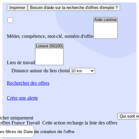
Imprimer
Besoin d'aide sur la recherche d'offres d'emploi ?
Métier, compétence, mot-clé, numéro d'offre
Lieu de travail
Distance autour du lieu choisi
Rechercher
des offres
Créer une alerte
Qui sont n
icher uniquement
 offres France Travail
Cette action recharge la liste des offres
les filtres de
Date de création
de l'offre