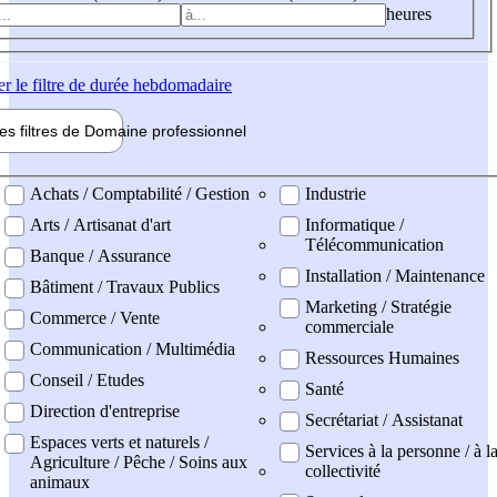
heures
er
le filtre de durée hebdomadaire
les filtres de
Domaine pro
fessionnel
ne professionel
Achats / Comptabilité / Gestion
Industrie
Arts / Artisanat d'art
Informatique /
Télécommunication
Banque / Assurance
Installation / Maintenance
Bâtiment / Travaux Publics
Marketing / Stratégie
Commerce / Vente
commerciale
Communication / Multimédia
Ressources Humaines
Conseil / Etudes
Santé
Direction d'entreprise
Secrétariat / Assistanat
Espaces verts et naturels /
Services à la personne / à l
Agriculture / Pêche / Soins aux
collectivité
animaux