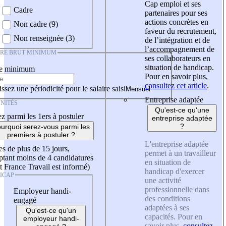
Cap emploi et ses
Cadre
partenaires pour ses
actions concrètes en
Non cadre (9)
faveur du recrutement,
Non renseignée (3)
de l’intégration et de
l’accompagnement de
IRE BRUT MINIMUM
ses collaborateurs en
situation de handicap.
re minimum
Pour en savoir plus,
consultez cet article
.
ssez une périodicité pour le salaire saisi
Entreprise adaptée
NITÉS
Qu'est-ce qu'une
z parmi les 1ers à postuler
entreprise adaptée
?
urquoi serez-vous parmi les
premiers à postuler ?
L'entreprise adaptée
es de plus de 15 jours,
permet à un travailleur
tant moins de 4 candidatures
en situation de
t France Travail est informé)
handicap d'exercer
ICAP
une activité
professionnelle dans
Employeur handi-
des conditions
engagé
adaptées à ses
Qu'est-ce qu'un
capacités. Pour en
employeur handi-
savoir plus,
consultez