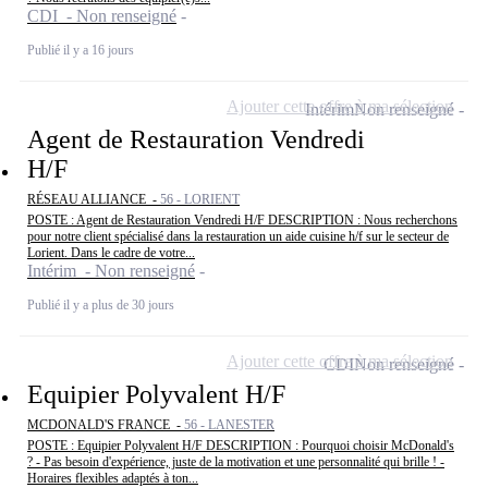
CDI - Non renseigné
Publié il y a 16 jours
Ajouter cette offre à ma sélection
Intérim
Non renseigné
Agent de Restauration Vendredi
H/F
RÉSEAU ALLIANCE -
56 - LORIENT
POSTE : Agent de Restauration Vendredi H/F DESCRIPTION : Nous recherchons
pour notre client spécialisé dans la restauration un aide cuisine h/f sur le secteur de
Lorient. Dans le cadre de votre...
Intérim - Non renseigné
Publié il y a plus de 30 jours
Ajouter cette offre à ma sélection
CDI
Non renseigné
Equipier Polyvalent H/F
MCDONALD'S FRANCE -
56 - LANESTER
POSTE : Equipier Polyvalent H/F DESCRIPTION : Pourquoi choisir McDonald's
? - Pas besoin d'expérience, juste de la motivation et une personnalité qui brille ! -
Horaires flexibles adaptés à ton...