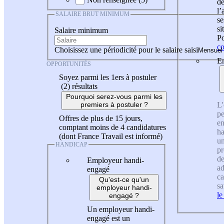
de
l
SALAIRE BRUT MINIMUM
se
si
Salaire minimum
Po
co
Choisissez une périodicité pour le salaire saisi
En
OPPORTUNITÉS
Soyez parmi les 1ers à postuler
(2)
résultats
Pourquoi serez-vous parmi les
L'
premiers à postuler ?
pe
Offres de plus de 15 jours,
en
comptant moins de 4 candidatures
ha
(dont France Travail est informé)
un
HANDICAP
pr
de
Employeur handi-
ad
engagé
ca
Qu'est-ce qu'un
sa
employeur handi-
le
engagé ?
Un employeur handi-
engagé est un