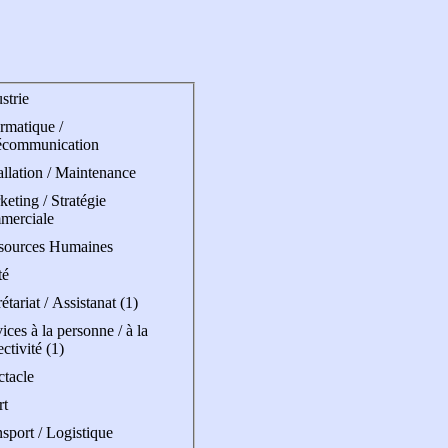
strie
rmatique /
écommunication
allation / Maintenance
eting / Stratégie
merciale
sources Humaines
té
étariat / Assistanat (1)
ices à la personne / à la
ectivité (1)
ctacle
rt
sport / Logistique