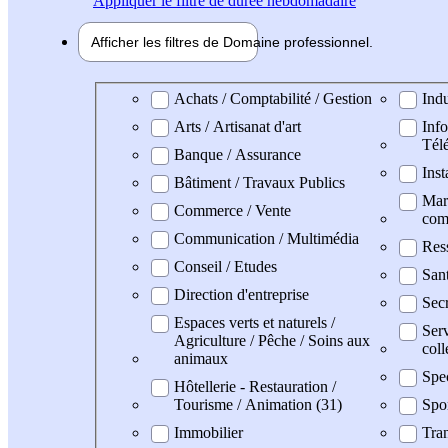
Appliquer
le filtre de durée hebdomadaire
Afficher les filtres de
Domaine pro
fessionnel
Domaine professionel
Achats / Comptabilité / Gestion
Indu
Arts / Artisanat d'art
Info
Tél
Banque / Assurance
Inst
Bâtiment / Travaux Publics
Mark
Commerce / Vente
com
Communication / Multimédia
Res
Conseil / Etudes
San
Direction d'entreprise
Secr
Espaces verts et naturels /
Serv
Agriculture / Pêche / Soins aux
coll
animaux
Spe
Hôtellerie - Restauration /
Tourisme / Animation (31)
Spo
Immobilier
Tran