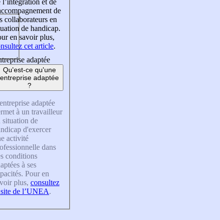
 l’intégration et de
’accompagnement de
s collaborateurs en
tuation de handicap.
ur en savoir plus,
nsultez cet article
.
treprise adaptée
Qu'est-ce qu'une
entreprise adaptée
?
entreprise adaptée
rmet à un travailleur
 situation de
ndicap d'exercer
e activité
ofessionnelle dans
s conditions
aptées à ses
pacités. Pour en
voir plus,
consultez
 site de l’UNEA
.