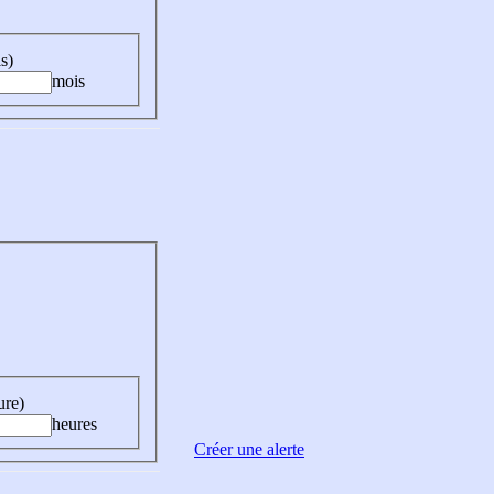
s)
mois
ure)
heures
Créer une alerte