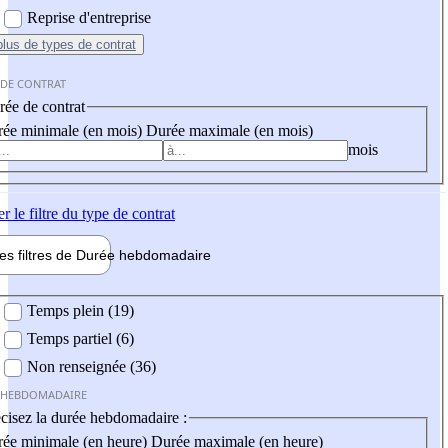
Reprise d'entreprise
plus
de types de contrat
 DE CONTRAT
ée de contrat
ée minimale (en mois)
Durée maximale (en mois)
mois
er
le filtre du type de contrat
les filtres de
Durée hebdo
madaire
 hebdomadaire
Temps plein (19)
Temps partiel (6)
Non renseignée (36)
 HEBDOMADAIRE
cisez la durée hebdomadaire :
ée minimale (en heure)
Durée maximale (en heure)