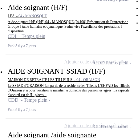
Aide soignant (H/F)
LEA -
04 - MANOSQUE
Aide-soignant H/F (H/F) 04 - MANOSQUE (04100) Présentation de l'entreprise :
Groupe à taille humaine et dynamique, Sedna vise l'excellence des prestations à
disposition...
CDI - Temps plein
Publié il y a 7 jours
Ajouter cette offre à ma sélection
CDD
Temps plein
AIDE SOIGNANT SSIAD (H/F)
MAISON DE RETRAITE LES TILLEULS -
04 - ORAISON
Le SSIAD d'ORAISON fait partie de la résidence les Tilleuls L'EHPAD les Tilleuls
d'Oraison et a pour vocation le maintien à domicile des personnes âgées. La capacité
d'accueil est de 51 places...
CDD - Temps plein
Publié il y a 7 jours
Ajouter cette offre à ma sélection
CDI
Temps partiel
Aide soignant /aide soignante