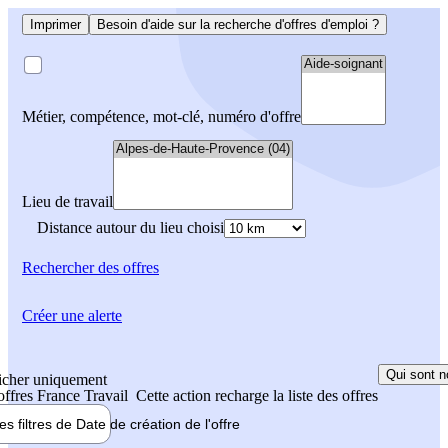
Imprimer
Besoin d'aide sur la recherche d'offres d'emploi ?
Métier, compétence, mot-clé, numéro d'offre
Lieu de travail
Distance autour du lieu choisi
Rechercher
des offres
Créer une alerte
Qui sont n
icher uniquement
 offres France Travail
Cette action recharge la liste des offres
les filtres de
Date de création
de l'offre