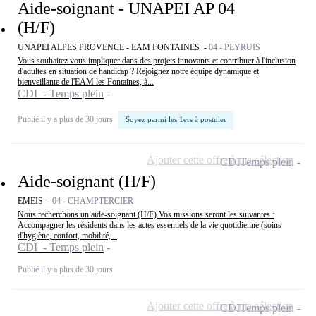
Aide-soignant - UNAPEI AP 04
(H/F)
UNAPEI ALPES PROVENCE - EAM FONTAINES -
04 - PEYRUIS
Vous souhaitez vous impliquer dans des projets innovants et contribuer à l'inclusion
d'adultes en situation de handicap ? Rejoignez notre équipe dynamique et
bienveillante de l'EAM les Fontaines, à...
CDI - Temps plein
Publié il y a plus de 30 jours
Soyez parmi les 1ers à postuler
Ajouter cette offre à ma sélection
CDI
Temps plein
Aide-soignant (H/F)
EMEIS -
04 - CHAMPTERCIER
Nous recherchons un aide-soignant (H/F) Vos missions seront les suivantes :
Accompagner les résidents dans les actes essentiels de la vie quotidienne (soins
d'hygiène, confort, mobilité,...
CDI - Temps plein
Publié il y a plus de 30 jours
Ajouter cette offre à ma sélection
CDI
Temps plein