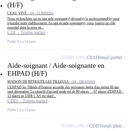
(H/F)
L'EAU VIVE -
04 - TURRIERS
Nous recherchons un ou une aide-soignant(e) dévoué(e) et professionnel(le) pour
rejoindre notre établissement. En tant qu'aide-soignant(e), vous jouerez un rôle
essentiel dans la prise en...
CDI - Temps partiel
Publié il y a 14 jours
Ajouter cette offre à ma sélection
CDD
Temps partiel
Aide-soignant / Aide-soignante en
EHPAD (H/F)
MAISON DE RETRAITE LES TILLEULS -
04 - ORAISON
L'EHPAD les Tilleuls d'Oraison accueille des personnes âgées d'au moins 60 ans,
sauf dérogation. La capacité d'accueil totale est de 80 places : - 67 places d'EHPAD -
13 places en UHR L'AS est placé...
CDD - Temps partiel
Publié il y a 15 jours
Ajouter cette offre à ma sélection
CDD
Temps plein