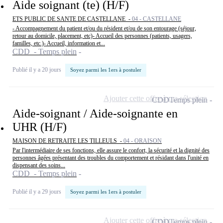
Aide soignant (te) (H/F)
ETS PUBLIC DE SANTE DE CASTELLANE -
04 - CASTELLANE
- Accompagnement du patient et/ou du résident et/ou de son entourage (séjour,
retour au domicile, placement, etc)- Accueil des personnes (patients, usagers,
familles, etc.)- Accueil, information et...
CDD - Temps plein
Publié il y a 20 jours
Soyez parmi les 1ers à postuler
Ajouter cette offre à ma sélection
CDD
Temps plein
Aide-soignant / Aide-soignante en
UHR (H/F)
MAISON DE RETRAITE LES TILLEULS -
04 - ORAISON
Par l'intermédiaire de ses fonctions, elle assure le confort, la sécurité et la dignité des
personnes âgées présentant des troubles du comportement et résidant dans l'unité en
dispensant des soins...
CDD - Temps plein
Publié il y a 29 jours
Soyez parmi les 1ers à postuler
Ajouter cette offre à ma sélection
CDD
Temps plein