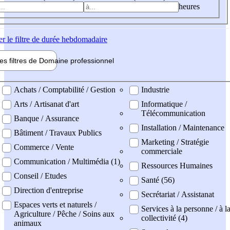
heures
er
le filtre de durée hebdomadaire
les filtres de
Domaine pro
fessionnel
ne professionel
Achats / Comptabilité / Gestion
Industrie
Arts / Artisanat d'art
Informatique /
Télécommunication
Banque / Assurance
Installation / Maintenance
Bâtiment / Travaux Publics
Marketing / Stratégie
Commerce / Vente
commerciale
Communication / Multimédia (1)
Ressources Humaines
Conseil / Etudes
Santé (56)
Direction d'entreprise
Secrétariat / Assistanat
Espaces verts et naturels /
Services à la personne / à l
Agriculture / Pêche / Soins aux
collectivité (4)
animaux