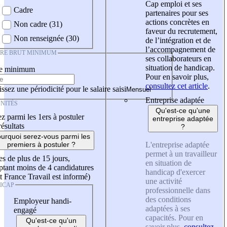
Cap emploi et ses
Cadre
partenaires pour ses
actions concrètes en
Non cadre (31)
faveur du recrutement,
Non renseignée (30)
de l’intégration et de
l’accompagnement de
IRE BRUT MINIMUM
ses collaborateurs en
situation de handicap.
re minimum
Pour en savoir plus,
consultez cet article
.
ssez une périodicité pour le salaire saisi
Entreprise adaptée
NITÉS
Qu'est-ce qu'une
z parmi les 1ers à postuler
entreprise adaptée
résultats
?
urquoi serez-vous parmi les
L'entreprise adaptée
premiers à postuler ?
permet à un travailleur
es de plus de 15 jours,
en situation de
tant moins de 4 candidatures
handicap d'exercer
t France Travail est informé)
une activité
ICAP
professionnelle dans
des conditions
Employeur handi-
adaptées à ses
engagé
capacités. Pour en
Qu'est-ce qu'un
savoir plus,
consultez