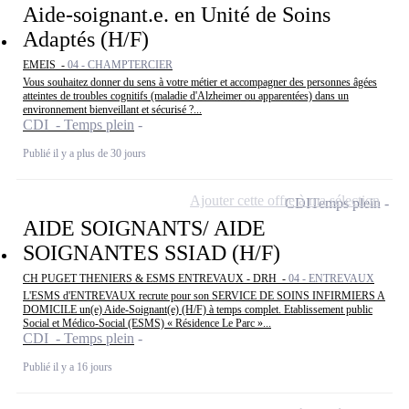
Aide-soignant.e. en Unité de Soins
Adaptés (H/F)
EMEIS -
04 - CHAMPTERCIER
Vous souhaitez donner du sens à votre métier et accompagner des personnes âgées
atteintes de troubles cognitifs (maladie d'Alzheimer ou apparentées) dans un
environnement bienveillant et sécurisé ?...
CDI - Temps plein
Publié il y a plus de 30 jours
Ajouter cette offre à ma sélection
CDI
Temps plein
AIDE SOIGNANTS/ AIDE
SOIGNANTES SSIAD (H/F)
CH PUGET THENIERS & ESMS ENTREVAUX - DRH -
04 - ENTREVAUX
L'ESMS d'ENTREVAUX recrute pour son SERVICE DE SOINS INFIRMIERS A
DOMICILE un(e) Aide-Soignant(e) (H/F) à temps complet. Etablissement public
Social et Médico-Social (ESMS) « Résidence Le Parc »...
CDI - Temps plein
Publié il y a 16 jours