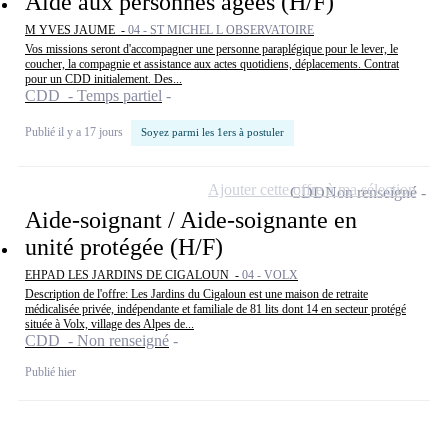
Aide aux personnes âgées (H/F)
M YVES JAUME -
04 - ST MICHEL L OBSERVATOIRE
Vos missions seront d'accompagner une personne paraplégique pour le lever, le
coucher, la compagnie et assistance aux actes quotidiens, déplacements. Contrat
pour un CDD initialement. Des...
CDD - Temps partiel
Publié il y a 17 jours
Soyez parmi les 1ers à postuler
Ajouter cette offre à ma sélection
CDD
Non renseigné
Aide-soignant / Aide-soignante en
unité protégée (H/F)
EHPAD LES JARDINS DE CIGALOUN -
04 - VOLX
Description de l'offre: Les Jardins du Cigaloun est une maison de retraite
médicalisée privée, indépendante et familiale de 81 lits dont 14 en secteur protégé
située à Volx, village des Alpes de...
CDD - Non renseigné
Publié hier