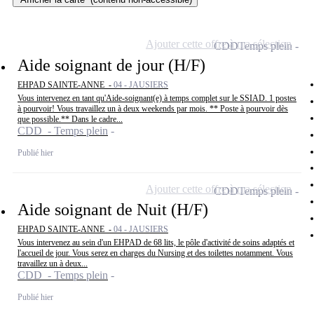
Ajouter cette offre à ma sélection
CDD
Temps plein
Aide soignant de jour (H/F)
EHPAD SAINTE-ANNE -
04 - JAUSIERS
Vous intervenez en tant qu'Aide-soignant(e) à temps complet sur le SSIAD. 1 postes
à pourvoir! Vous travaillez un à deux weekends par mois. ** Poste à pourvoir dès
que possible.** Dans le cadre...
CDD - Temps plein
Publié hier
Ajouter cette offre à ma sélection
CDD
Temps plein
Aide soignant de Nuit (H/F)
EHPAD SAINTE-ANNE -
04 - JAUSIERS
Vous intervenez au sein d'un EHPAD de 68 lits, le pôle d'activité de soins adaptés et
l'accueil de jour. Vous serez en charges du Nursing et des toilettes notamment. Vous
travaillez un à deux...
CDD - Temps plein
Publié hier