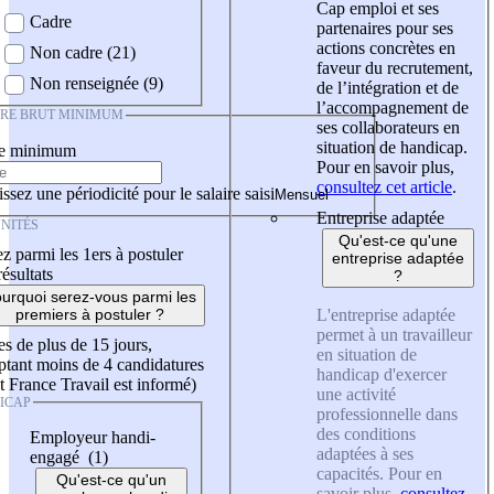
Cap emploi et ses
Cadre
partenaires pour ses
actions concrètes en
Non cadre (21)
faveur du recrutement,
Non renseignée (9)
de l’intégration et de
l’accompagnement de
IRE BRUT MINIMUM
ses collaborateurs en
situation de handicap.
re minimum
Pour en savoir plus,
consultez cet article
.
ssez une périodicité pour le salaire saisi
Entreprise adaptée
NITÉS
Qu'est-ce qu'une
z parmi les 1ers à postuler
entreprise adaptée
résultats
?
urquoi serez-vous parmi les
L'entreprise adaptée
premiers à postuler ?
permet à un travailleur
es de plus de 15 jours,
en situation de
tant moins de 4 candidatures
handicap d'exercer
t France Travail est informé)
une activité
ICAP
professionnelle dans
des conditions
Employeur handi-
adaptées à ses
engagé (1)
capacités. Pour en
Qu'est-ce qu'un
savoir plus,
consultez