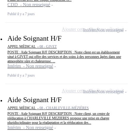
CDD - Non renseigné
Publié il y a 7 jours
Ajouter cette offre à ma sélection
Intérim
Non renseigné
Aide Soignant H/F
APPEL MÉDICAL -
08 - GIVET
POSTE : Aide Soignant H/F DESCRIPTION : Notre client est un établissement
situé à GIVET qui offre des services et des soins à des personnes âgées dans une
atmosphère sûre et chaleureuse. ...
Intérim - Non renseigné
Publié il y a 7 jours
Ajouter cette offre à ma sélection
Intérim
Non renseigné
Aide Soignant H/F
APPEL MÉDICAL -
08 - CHARLEVILLE-MÉZIÈRES
POSTE : Aide Soignant H/F DESCRIPTION : Notre client, un centre de
rééducation à CHARLEVILLE MEZIERES propose une prise en charge
pluridisciplinaire pour la réadaptation et la rééducation des...
Intérim - Non renseigné