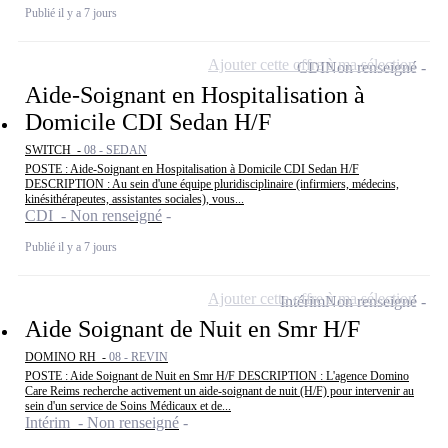
Publié il y a 7 jours
Ajouter cette offre à ma sélection
CDI
Non renseigné
Aide-Soignant en Hospitalisation à
Domicile CDI Sedan H/F
SWITCH -
08 - SEDAN
POSTE : Aide-Soignant en Hospitalisation à Domicile CDI Sedan H/F
DESCRIPTION : Au sein d'une équipe pluridisciplinaire (infirmiers, médecins,
kinésithérapeutes, assistantes sociales), vous...
CDI - Non renseigné
Publié il y a 7 jours
Ajouter cette offre à ma sélection
Intérim
Non renseigné
Aide Soignant de Nuit en Smr H/F
DOMINO RH -
08 - REVIN
POSTE : Aide Soignant de Nuit en Smr H/F DESCRIPTION : L'agence Domino
Care Reims recherche activement un aide-soignant de nuit (H/F) pour intervenir au
sein d'un service de Soins Médicaux et de...
Intérim - Non renseigné