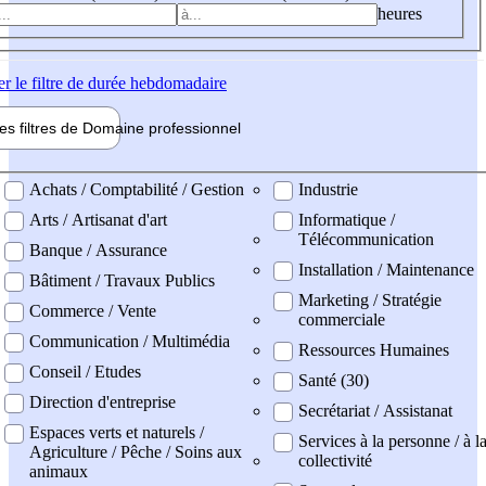
heures
er
le filtre de durée hebdomadaire
les filtres de
Domaine pro
fessionnel
ne professionel
Achats / Comptabilité / Gestion
Industrie
Arts / Artisanat d'art
Informatique /
Télécommunication
Banque / Assurance
Installation / Maintenance
Bâtiment / Travaux Publics
Marketing / Stratégie
Commerce / Vente
commerciale
Communication / Multimédia
Ressources Humaines
Conseil / Etudes
Santé (30)
Direction d'entreprise
Secrétariat / Assistanat
Espaces verts et naturels /
Services à la personne / à l
Agriculture / Pêche / Soins aux
collectivité
animaux