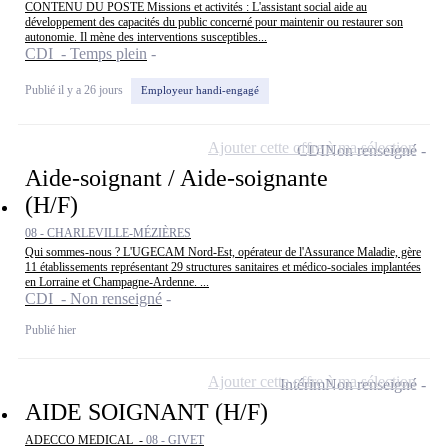
CONTENU DU POSTE Missions et activités : L'assistant social aide au
développement des capacités du public concerné pour maintenir ou restaurer son
autonomie. Il mène des interventions susceptibles...
CDI - Temps plein
Publié il y a 26 jours
Employeur handi-engagé
Ajouter cette offre à ma sélection
CDI
Non renseigné
Aide-soignant / Aide-soignante
(H/F)
08 - CHARLEVILLE-MÉZIÈRES
Qui sommes-nous ? L'UGECAM Nord-Est, opérateur de l'Assurance Maladie, gère
11 établissements représentant 29 structures sanitaires et médico-sociales implantées
en Lorraine et Champagne-Ardenne. ...
CDI - Non renseigné
Publié hier
Ajouter cette offre à ma sélection
Intérim
Non renseigné
AIDE SOIGNANT (H/F)
ADECCO MEDICAL -
08 - GIVET