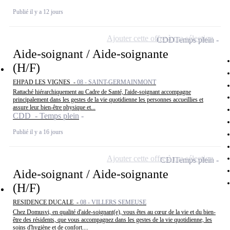
Publié il y a 12 jours
Ajouter cette offre à ma sélection
CDD
Temps plein
Aide-soignant / Aide-soignante
(H/F)
EHPAD LES VIGNES -
08 - SAINT-GERMAINMONT
Rattaché hiérarchiquement au Cadre de Santé, l'aide-soignant accompagne
principalement dans les gestes de la vie quotidienne les personnes accueillies et
assure leur bien-être physique et...
CDD - Temps plein
Publié il y a 16 jours
Ajouter cette offre à ma sélection
CDI
Temps plein
Aide-soignant / Aide-soignante
(H/F)
RESIDENCE DUCALE -
08 - VILLERS SEMEUSE
Chez Domusvi, en qualité d'aide-soignant(e), vous êtes au cœur de la vie et du bien-
être des résidents, que vous accompagnez dans les gestes de la vie quotidienne, les
soins d'hygiène et de confort....