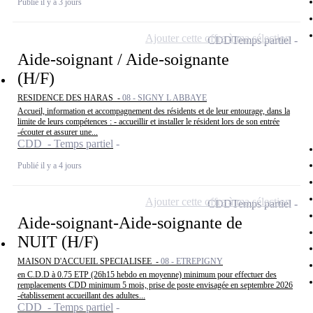
Publié il y a 3 jours
Ajouter cette offre à ma sélection
CDD
Temps partiel
Aide-soignant / Aide-soignante
(H/F)
RESIDENCE DES HARAS -
08 - SIGNY L ABBAYE
Accueil, information et accompagnement des résidents et de leur entourage, dans la
limite de leurs compétences : - accueillir et installer le résident lors de son entrée
-écouter et assurer une...
CDD - Temps partiel
Publié il y a 4 jours
Ajouter cette offre à ma sélection
CDD
Temps partiel
Aide-soignant-Aide-soignante de
NUIT (H/F)
MAISON D'ACCUEIL SPECIALISEE -
08 - ETREPIGNY
en C.D.D à 0.75 ETP (26h15 hebdo en moyenne) minimum pour effectuer des
remplacements CDD minimum 5 mois, prise de poste envisagée en septembre 2026
-établissement accueillant des adultes...
CDD - Temps partiel