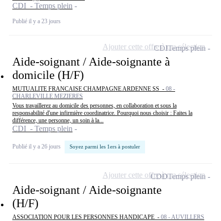
CDI - Temps plein
Publié il y a 23 jours
Ajouter cette offre à ma sélection
CDI
Temps plein
Aide-soignant / Aide-soignante à
domicile (H/F)
MUTUALITE FRANCAISE CHAMPAGNE ARDENNE SS -
08 -
CHARLEVILLE MEZIERES
Vous travaillerez au domicile des personnes, en collaboration et sous la
responsabilité d'une infirmière coordinatrice. Pourquoi nous choisir : Faites la
différence, une personne, un soin à la...
CDI - Temps plein
Publié il y a 26 jours
Soyez parmi les 1ers à postuler
Ajouter cette offre à ma sélection
CDD
Temps plein
Aide-soignant / Aide-soignante
(H/F)
ASSOCIATION POUR LES PERSONNES HANDICAPE -
08 - AUVILLERS