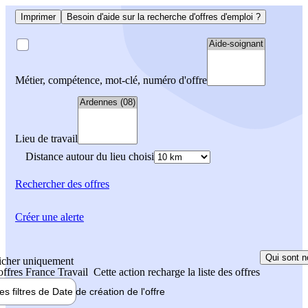
Imprimer
Besoin d'aide sur la recherche d'offres d'emploi ?
Métier, compétence, mot-clé, numéro d'offre
Lieu de travail
Distance autour du lieu choisi
Rechercher
des offres
Créer une alerte
Qui sont n
icher uniquement
 offres France Travail
Cette action recharge la liste des offres
les filtres de
Date de création
de l'offre