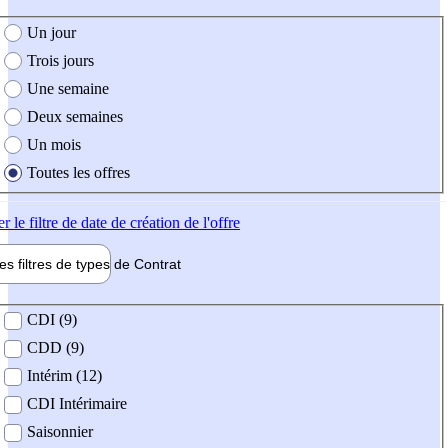
e création de l'offre
Un jour
Trois jours
Une semaine
Deux semaines
Un mois
Toutes les offres
er
le filtre de date de création de l'offre
les filtres de types de
Contrat
de contrat
CDI (9)
CDD (9)
Intérim (12)
CDI Intérimaire
Saisonnier