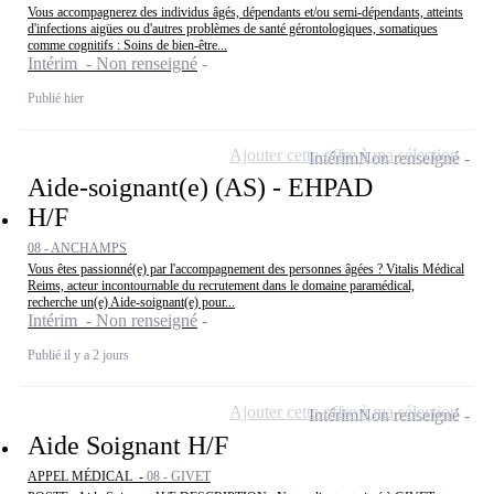
Vous accompagnerez des individus âgés, dépendants et/ou semi-dépendants, atteints
d'infections aigües ou d'autres problèmes de santé gérontologiques, somatiques
comme cognitifs : Soins de bien-être...
Intérim - Non renseigné
Publié hier
Ajouter cette offre à ma sélection
Intérim
Non renseigné
Aide-soignant(e) (AS) - EHPAD
H/F
08 - ANCHAMPS
Vous êtes passionné(e) par l'accompagnement des personnes âgées ? Vitalis Médical
Reims, acteur incontournable du recrutement dans le domaine paramédical,
recherche un(e) Aide-soignant(e) pour...
Intérim - Non renseigné
Publié il y a 2 jours
Ajouter cette offre à ma sélection
Intérim
Non renseigné
Aide Soignant H/F
APPEL MÉDICAL -
08 - GIVET