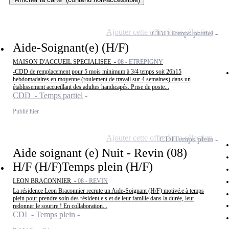
Ajouter cette offre à ma sélection
CDD
Temps partiel
Aide-Soignant(e) (H/F)
MAISON D'ACCUEIL SPECIALISEE -
08 - ETREPIGNY
-CDD de remplacement pour 5 mois minimum à 3/4 temps soit 26h15
hebdomadaires en moyenne (roulement de travail sur 4 semaines) dans un
établissement accueillant des adultes handicapés. Prise de poste...
CDD - Temps partiel
Publié hier
Ajouter cette offre à ma sélection
CDI
Temps plein
Aide soignant (e) Nuit - Revin (08)
H/F (H/F)Temps plein (H/F)
LEON BRACONNIER -
08 - REVIN
La résidence Leon Braconnier recrute un Aide-Soignant (H/F) motivé.e à temps
plein pour prendre soin des résident.e.s et de leur famille dans la durée, leur
redonner le sourire ! En collaboration...
CDI - Temps plein