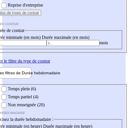
Reprise d'entreprise
plus
de types de contrat
 DE CONTRAT
ée de contrat
ée minimale (en mois)
Durée maximale (en mois)
mois
er
le filtre du type de contrat
les filtres de
Durée hebdo
madaire
 hebdomadaire
Temps plein (6)
Temps partiel (4)
Non renseignée (20)
 HEBDOMADAIRE
cisez la durée hebdomadaire :
ée minimale (en heure)
Durée maximale (en heure)