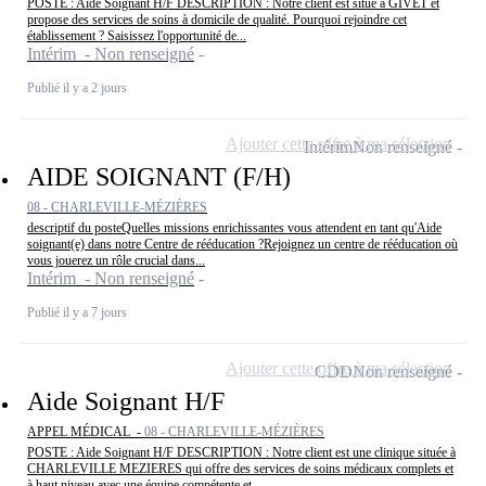
POSTE : Aide Soignant H/F DESCRIPTION : Notre client est situé à GIVET et
propose des services de soins à domicile de qualité. Pourquoi rejoindre cet
établissement ? Saisissez l'opportunité de...
Intérim - Non renseigné
Publié il y a 2 jours
Ajouter cette offre à ma sélection
Intérim
Non renseigné
AIDE SOIGNANT (F/H)
08 - CHARLEVILLE-MÉZIÈRES
descriptif du posteQuelles missions enrichissantes vous attendent en tant qu'Aide
soignant(e) dans notre Centre de rééducation ?Rejoignez un centre de rééducation où
vous jouerez un rôle crucial dans...
Intérim - Non renseigné
Publié il y a 7 jours
Ajouter cette offre à ma sélection
CDD
Non renseigné
Aide Soignant H/F
APPEL MÉDICAL -
08 - CHARLEVILLE-MÉZIÈRES
POSTE : Aide Soignant H/F DESCRIPTION : Notre client est une clinique située à
CHARLEVILLE MEZIERES qui offre des services de soins médicaux complets et
à haut niveau avec une équipe compétente et...