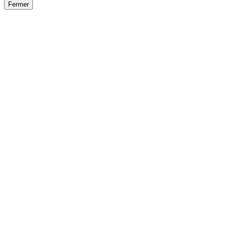
Fermer
Fermer
le détail de l'offre
/
Offre
sur
Offre précéden