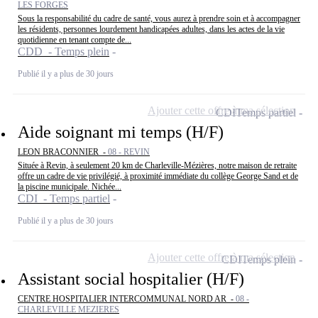
LES FORGES
Sous la responsabilité du cadre de santé, vous aurez à prendre soin et à accompagner
les résidents, personnes lourdement handicapées adultes, dans les actes de la vie
quotidienne en tenant compte de...
CDD - Temps plein
Publié il y a plus de 30 jours
Ajouter cette offre à ma sélection
CDI
Temps partiel
Aide soignant mi temps (H/F)
LEON BRACONNIER -
08 - REVIN
Située à Revin, à seulement 20 km de Charleville-Mézières, notre maison de retraite
offre un cadre de vie privilégié, à proximité immédiate du collège George Sand et de
la piscine municipale. Nichée...
CDI - Temps partiel
Publié il y a plus de 30 jours
Ajouter cette offre à ma sélection
CDI
Temps plein
Assistant social hospitalier (H/F)
CENTRE HOSPITALIER INTERCOMMUNAL NORD AR -
08 -
CHARLEVILLE MEZIERES