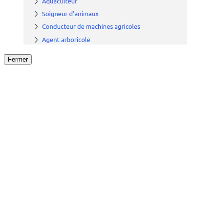
Fermer
Fermer
le détail de l'offre
/
Offre
sur
Offre précéden