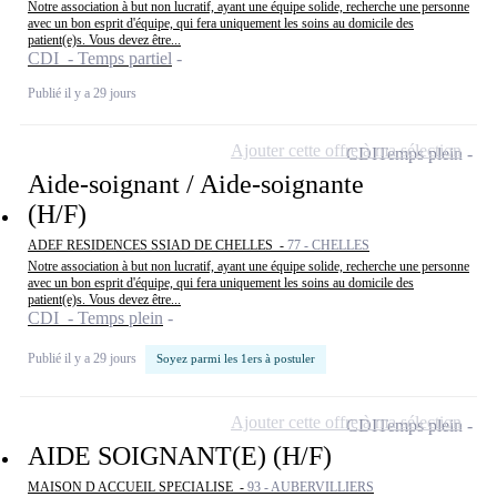
Notre association à but non lucratif, ayant une équipe solide, recherche une personne
avec un bon esprit d'équipe, qui fera uniquement les soins au domicile des
patient(e)s. Vous devez être...
CDI - Temps partiel
Publié il y a 29 jours
Ajouter cette offre à ma sélection
CDI
Temps plein
Aide-soignant / Aide-soignante
(H/F)
ADEF RESIDENCES SSIAD DE CHELLES -
77 - CHELLES
Notre association à but non lucratif, ayant une équipe solide, recherche une personne
avec un bon esprit d'équipe, qui fera uniquement les soins au domicile des
patient(e)s. Vous devez être...
CDI - Temps plein
Publié il y a 29 jours
Soyez parmi les 1ers à postuler
Ajouter cette offre à ma sélection
CDI
Temps plein
AIDE SOIGNANT(E) (H/F)
MAISON D ACCUEIL SPECIALISE -
93 - AUBERVILLIERS