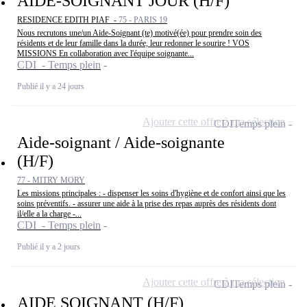
AIDE-SOIGNANT JOUR (H/F)
RESIDENCE EDITH PIAF -
75 - PARIS 19
Nous recrutons une/un Aide-Soignant (te) motivé(ée) pour prendre soin des
résidents et de leur famille dans la durée, leur redonner le sourire ! VOS
MISSIONS En collaboration avec l'équipe soignante...
CDI - Temps plein
Publié il y a 24 jours
Ajouter cette offre à ma sélection
CDI
Temps plein
Aide-soignant / Aide-soignante
(H/F)
77 - MITRY MORY
Les missions principales : - dispenser les soins d'hygiène et de confort ainsi que les
soins préventifs. - assurer une aide à la prise des repas auprès des résidents dont
il/elle a la charge -...
CDI - Temps plein
Publié il y a 2 jours
Ajouter cette offre à ma sélection
CDI
Temps plein
AIDE SOIGNANT (H/F)