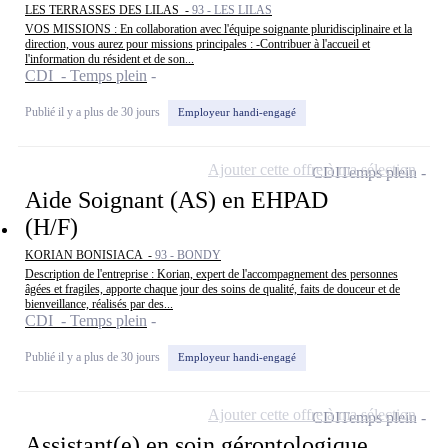
LES TERRASSES DES LILAS -
93 - LES LILAS
VOS MISSIONS : En collaboration avec l'équipe soignante pluridisciplinaire et la
direction, vous aurez pour missions principales : -Contribuer à l'accueil et
l'information du résident et de son...
CDI - Temps plein
Publié il y a plus de 30 jours
Employeur handi-engagé
Ajouter cette offre à ma sélection
CDI
Temps plein
Aide Soignant (AS) en EHPAD
(H/F)
KORIAN BONISIACA -
93 - BONDY
Description de l'entreprise : Korian, expert de l'accompagnement des personnes
âgées et fragiles, apporte chaque jour des soins de qualité, faits de douceur et de
bienveillance, réalisés par des...
CDI - Temps plein
Publié il y a plus de 30 jours
Employeur handi-engagé
Ajouter cette offre à ma sélection
CDI
Temps plein
Assistant(e) en soin gérontologique