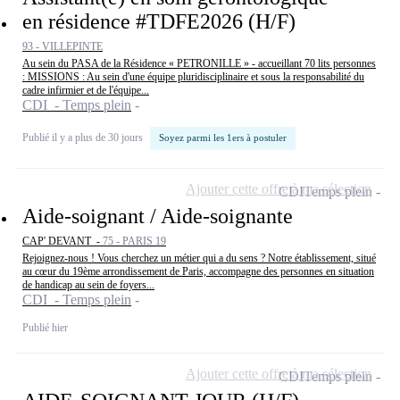
en résidence #TDFE2026 (H/F)
93 - VILLEPINTE
Au sein du PASA de la Résidence « PETRONILLE » - accueillant 70 lits personnes
: MISSIONS : Au sein d'une équipe pluridisciplinaire et sous la responsabilité du
cadre infirmier et de l'équipe...
CDI - Temps plein
Publié il y a plus de 30 jours
Soyez parmi les 1ers à postuler
Ajouter cette offre à ma sélection
CDI
Temps plein
Aide-soignant / Aide-soignante
CAP' DEVANT -
75 - PARIS 19
Rejoignez-nous ! Vous cherchez un métier qui a du sens ? Notre établissement, situé
au cœur du 19ème arrondissement de Paris, accompagne des personnes en situation
de handicap au sein de foyers...
CDI - Temps plein
Publié hier
Ajouter cette offre à ma sélection
CDI
Temps plein