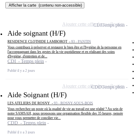
Afficher la carte
(contenu non-accessible)
Ajouter cette offre à ma sélection
CDI
Temps plein
Aide soignant (H/F)
RESIDENCE CLOTHIDE LAMBOROT -
93 - PANTIN
Vous contribuez à préserver et restaurer le bien être et l'hygiène de la personne en
l'accompagnant dans les gestes de la vie quotidienne et en réalisant des soins
d'hygiène, d'entretien et de...
CDI - Temps plein
Publié il y a 2 jours
Ajouter cette offre à ma sélection
CDD
Temps plein
Aide Soignant (H/F)
LES ATELIERS DE ROSNY -
93 - ROSNY-SOUS-BOIS
Vous recherchez un poste où la qualité de vie au travail est une réalité ? Au sein de
notre SAMSAH, nous proposons une organisation flexible des 35 heures, pensée
pour vous permettre de concilier vie...
CDD - Temps plein
Publié il y a 3 jours