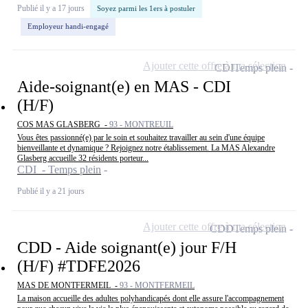
Publié il y a 17 jours
Soyez parmi les 1ers à postuler
Employeur handi-engagé
Ajouter cette offre à ma sélection
CDI
Temps plein
Aide-soignant(e) en MAS - CDI
(H/F)
COS MAS GLASBERG -
93 - MONTREUIL
Vous êtes passionné(e) par le soin et souhaitez travailler au sein d'une équipe
bienveillante et dynamique ? Rejoignez notre établissement. La MAS Alexandre
Glasberg accueille 32 résidents porteur...
CDI - Temps plein
Publié il y a 21 jours
Ajouter cette offre à ma sélection
CDD
Temps plein
CDD - Aide soignant(e) jour F/H
(H/F) #TDFE2026
MAS DE MONTFERMEIL -
93 - MONTFERMEIL
La maison accueille des adultes polyhandicapés dont elle assure l'accompagnement