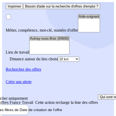
Imprimer
Besoin d'aide sur la recherche d'offres d'emploi ?
Métier, compétence, mot-clé, numéro d'offre
Lieu de travail
Distance autour du lieu choisi
Rechercher
des offres
Créer une alerte
Qui sont n
icher uniquement
 offres France Travail
Cette action recharge la liste des offres
les filtres de
Date de création
de l'offre