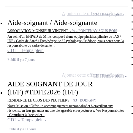
Ajouter cette offre à ma sélection
CDI
Temps plein
Aide-soignant / Aide-soignante
ASSOCIATION MONSIEUR VINCENT -
94 - FONTENAY SOUS BOIS
Au sein d'un EHPAD de 51 lits composé d'une équipe pluridisciplinaire de : AS /
IDE / Cadre de Santé / Ergothérapeute / Psychologue / Médecin, vous serez sous la
responsabilité du cadre de santé,...
CDI - Temps plein
Publié il y a 7 jours
Ajouter cette offre à ma sélection
CDI
Temps plein
AIDE SOIGNANT DE JOUR
(H/F) #TDFE2026 (H/F)
RESIDENCE LE CLOS DES PEUPLIERS -
93 - BOBIGNY
Notre Mission : Offrir un accompagnement personnalisé et bienveillant aux
résidents, en leur garantissant une vie agréable et respectueuse. Vos Responsabilités
: Contribuer à l'accueil et...
CDI - Temps plein
Publié il y a 11 jours