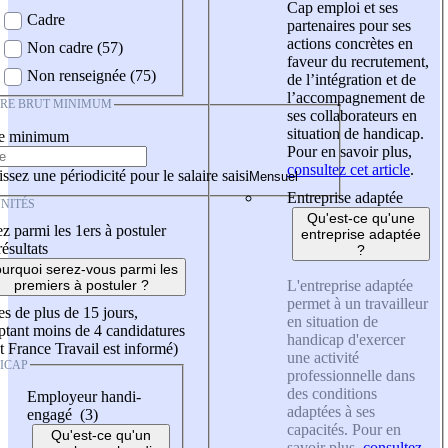
Cap emploi et ses
Cadre
partenaires pour ses
actions concrètes en
Non cadre (57)
faveur du recrutement,
Non renseignée (75)
de l’intégration et de
l’accompagnement de
IRE BRUT MINIMUM
ses collaborateurs en
situation de handicap.
re minimum
Pour en savoir plus,
consultez cet article
.
ssez une périodicité pour le salaire saisi
Entreprise adaptée
NITÉS
Qu'est-ce qu'une
z parmi les 1ers à postuler
entreprise adaptée
résultats
?
urquoi serez-vous parmi les
L'entreprise adaptée
premiers à postuler ?
permet à un travailleur
es de plus de 15 jours,
en situation de
tant moins de 4 candidatures
handicap d'exercer
t France Travail est informé)
une activité
ICAP
professionnelle dans
des conditions
Employeur handi-
adaptées à ses
engagé (3)
capacités. Pour en
Qu'est-ce qu'un
savoir plus,
consultez