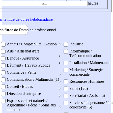
heures
er
le filtre de durée hebdomadaire
les filtres de
Domaine pro
fessionnel
ne professionel
Achats / Comptabilité / Gestion
Industrie
Arts / Artisanat d'art
Informatique /
Télécommunication
Banque / Assurance
Installation / Maintenance
Bâtiment / Travaux Publics
Marketing / Stratégie
Commerce / Vente
commerciale
Communication / Multimédia (1)
Ressources Humaines
Conseil / Etudes
Santé (126)
Direction d'entreprise
Secrétariat / Assistanat
Espaces verts et naturels /
Services à la personne / à l
Agriculture / Pêche / Soins aux
collectivité (5)
animaux