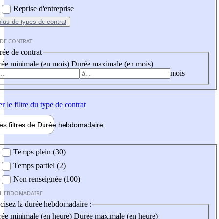
Reprise d'entreprise
plus
de types de contrat
 DE CONTRAT
ée de contrat
ée minimale (en mois)
Durée maximale (en mois)
mois
er
le filtre du type de contrat
les filtres de
Durée hebdo
madaire
 hebdomadaire
Temps plein (30)
Temps partiel (2)
Non renseignée (100)
 HEBDOMADAIRE
cisez la durée hebdomadaire :
ée minimale (en heure)
Durée maximale (en heure)