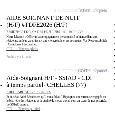
Ajouter cette offre à ma sélection
CDI
Temps plein
AIDE SOIGNANT DE NUIT
(H/F) #TDFE2026 (H/F)
RESIDENCE LE CLOS DES PEUPLIERS -
93 - BOBIGNY
Notre Mission : Offrir un accompagnement personnalisé et bienveillant aux
résidents, en leur garantissant une vie agréable et respectueuse. Vos Responsabilités
: Contribuer à l'accueil et...
CDI - Temps plein
Publié il y a 11 jours
Ajouter cette offre à ma sélection
CDI
Temps partiel
Aide-Soignant H/F - SSIAD - CDI
à temps partiel- CHELLES (77)
ADEF HABITAT -
77 - CHELLES
Et si c'était Adef Résidences qu'il vous fallait ? Rejoignez une structure engagée où
le bien-être des résidents et la qualité de vie au travail sont au cœur de nos priorités.
Le SSIAD assure...
CDI - Temps partiel