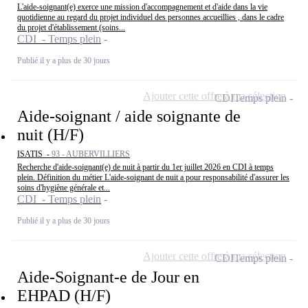
L'aide-soignant(e) exerce une mission d'accompagnement et d'aide dans la vie
quotidienne au regard du projet individuel des personnes accueillies , dans le cadre
du projet d'établissement (soins...
CDI - Temps plein
Publié il y a plus de 30 jours
Ajouter cette offre à ma sélection
CDI
Temps plein
Aide-soignant / aide soignante de
nuit (H/F)
ISATIS -
93 - AUBERVILLIERS
Recherche d'aide-soignant(e) de nuit à partir du 1er juillet 2026 en CDI à temps
plein. Définition du métier L'aide-soignant de nuit a pour responsabilité d'assurer les
soins d'hygiène générale et...
CDI - Temps plein
Publié il y a plus de 30 jours
Ajouter cette offre à ma sélection
CDI
Temps plein
Aide-Soignant-e de Jour en
EHPAD (H/F)