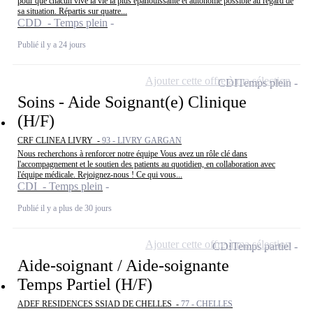
pour que chacun vive la vie la plus épanouissante et autonome possible au regard de
sa situation. Répartis sur quatre...
CDD - Temps plein
Publié il y a 24 jours
Ajouter cette offre à ma sélection
CDI
Temps plein
Soins - Aide Soignant(e) Clinique
(H/F)
CRF CLINEA LIVRY -
93 - LIVRY GARGAN
Nous recherchons à renforcer notre équipe Vous avez un rôle clé dans
l'accompagnement et le soutien des patients au quotidien, en collaboration avec
l'équipe médicale. Rejoignez-nous ! Ce qui vous...
CDI - Temps plein
Publié il y a plus de 30 jours
Ajouter cette offre à ma sélection
CDI
Temps partiel
Aide-soignant / Aide-soignante
Temps Partiel (H/F)
ADEF RESIDENCES SSIAD DE CHELLES -
77 - CHELLES