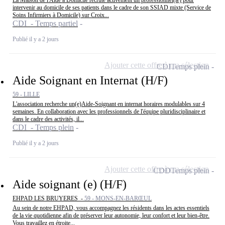
intervenir au domicile de ses patients dans le cadre de son SSIAD mixte (Service de
Soins Infirmiers à Domicile) sur Croix...
CDI - Temps partiel
Publié il y a 2 jours
Ajouter cette offre à ma sélection
CDI
Temps plein
Aide Soignant en Internat (H/F)
59 - LILLE
L'association recherche un(e)Aide-Soignant en internat horaires modulables sur 4
semaines. En collaboration avec les professionnels de l'équipe pluridisciplinaire et
dans le cadre des activités, il...
CDI - Temps plein
Publié il y a 2 jours
Ajouter cette offre à ma sélection
CDD
Temps plein
Aide soignant (e) (H/F)
EHPAD LES BRUYERES -
59 - MONS-EN-BARŒUL
Au sein de notre EHPAD, vous accompagnez les résidents dans les actes essentiels
de la vie quotidienne afin de préserver leur autonomie, leur confort et leur bien-être.
Vous travaillez en étroite...