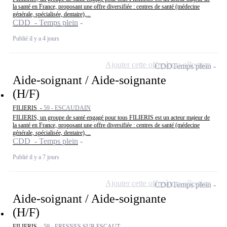
la santé en France, proposant une offre diversifiée : centres de santé (médecine
générale, spécialisée, dentaire),...
CDD - Temps plein
Publié il y a 4 jours
Ajouter cette offre à ma sélection
CDD
Temps plein
Aide-soignant / Aide-soignante
(H/F)
FILIERIS -
59 - ESCAUDAIN
FILIERIS, un groupe de santé engagé pour tous FILIERIS est un acteur majeur de
la santé en France, proposant une offre diversifiée : centres de santé (médecine
générale, spécialisée, dentaire),...
CDD - Temps plein
Publié il y a 7 jours
Ajouter cette offre à ma sélection
CDD
Temps plein
Aide-soignant / Aide-soignante
(H/F)
FILIERIS -
59 - FRESNES SUR ESCAUT