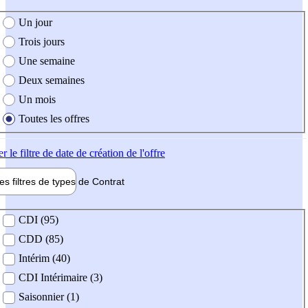
e création de l'offre
Un jour
Trois jours
Une semaine
Deux semaines
Un mois
Toutes les offres
er
le filtre de date de création de l'offre
les filtres de types de
Contrat
de contrat
CDI (95)
CDD (85)
Intérim (40)
CDI Intérimaire (3)
Saisonnier (1)