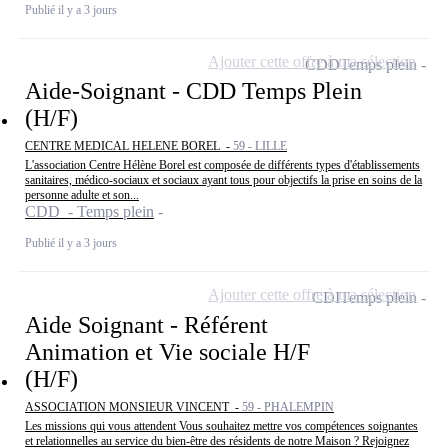
Publié il y a 3 jours
Ajouter cette offre à ma sélection
CDD
Temps plein
Aide-Soignant - CDD Temps Plein
(H/F)
CENTRE MEDICAL HELENE BOREL -
59 - LILLE
L'association Centre Hélène Borel est composée de différents types d'établissements
sanitaires, médico-sociaux et sociaux ayant tous pour objectifs la prise en soins de la
personne adulte et son...
CDD - Temps plein
Publié il y a 3 jours
Ajouter cette offre à ma sélection
CDI
Temps plein
Aide Soignant - Référent
Animation et Vie sociale H/F
(H/F)
ASSOCIATION MONSIEUR VINCENT -
59 - PHALEMPIN
Les missions qui vous attendent Vous souhaitez mettre vos compétences soignantes
et relationnelles au service du bien-être des résidents de notre Maison ? Rejoignez