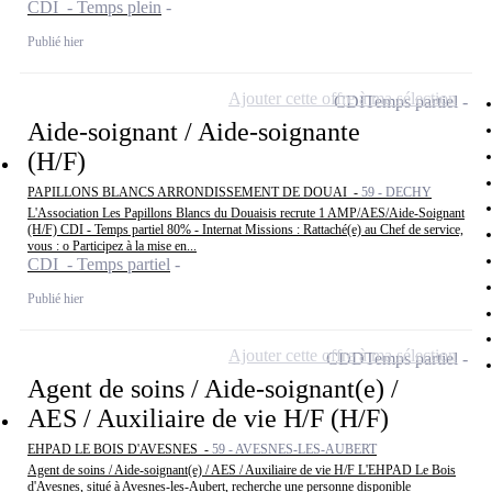
CDI - Temps plein
Publié hier
Ajouter cette offre à ma sélection
CDI
Temps partiel
Aide-soignant / Aide-soignante
(H/F)
PAPILLONS BLANCS ARRONDISSEMENT DE DOUAI -
59 - DECHY
L'Association Les Papillons Blancs du Douaisis recrute 1 AMP/AES/Aide-Soignant
(H/F) CDI - Temps partiel 80% - Internat Missions : Rattaché(e) au Chef de service,
vous : o Participez à la mise en...
CDI - Temps partiel
Publié hier
Ajouter cette offre à ma sélection
CDD
Temps partiel
Agent de soins / Aide-soignant(e) /
AES / Auxiliaire de vie H/F (H/F)
EHPAD LE BOIS D'AVESNES -
59 - AVESNES-LES-AUBERT
Agent de soins / Aide-soignant(e) / AES / Auxiliaire de vie H/F L'EHPAD Le Bois
d'Avesnes, situé à Avesnes-les-Aubert, recherche une personne disponible