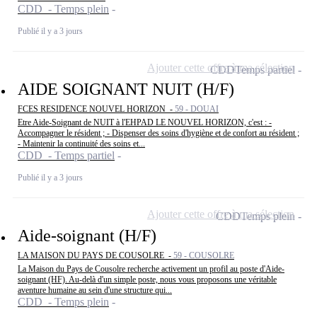
CDD - Temps plein
Publié il y a 3 jours
Ajouter cette offre à ma sélection
CDD
Temps partiel
AIDE SOIGNANT NUIT (H/F)
FCES RESIDENCE NOUVEL HORIZON -
59 - DOUAI
Etre Aide-Soignant de NUIT à l'EHPAD LE NOUVEL HORIZON, c'est : -
Accompagner le résident ; - Dispenser des soins d'hygiène et de confort au résident ;
- Maintenir la continuité des soins et...
CDD - Temps partiel
Publié il y a 3 jours
Ajouter cette offre à ma sélection
CDD
Temps plein
Aide-soignant (H/F)
LA MAISON DU PAYS DE COUSOLRE -
59 - COUSOLRE
La Maison du Pays de Cousolre recherche activement un profil au poste d'Aide-
soignant (HF). Au-delà d'un simple poste, nous vous proposons une véritable
aventure humaine au sein d'une structure qui...
CDD - Temps plein