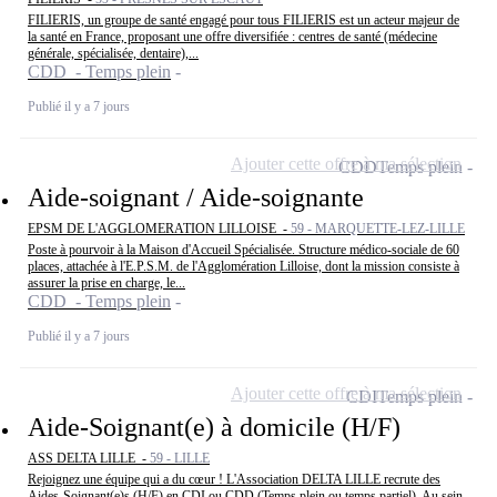
FILIERIS, un groupe de santé engagé pour tous FILIERIS est un acteur majeur de
la santé en France, proposant une offre diversifiée : centres de santé (médecine
générale, spécialisée, dentaire),...
CDD - Temps plein
Publié il y a 7 jours
Ajouter cette offre à ma sélection
CDD
Temps plein
Aide-soignant / Aide-soignante
EPSM DE L'AGGLOMERATION LILLOISE -
59 - MARQUETTE-LEZ-LILLE
Poste à pourvoir à la Maison d'Accueil Spécialisée. Structure médico-sociale de 60
places, attachée à l'E.P.S.M. de l'Agglomération Lilloise, dont la mission consiste à
assurer la prise en charge, le...
CDD - Temps plein
Publié il y a 7 jours
Ajouter cette offre à ma sélection
CDI
Temps plein
Aide-Soignant(e) à domicile (H/F)
ASS DELTA LILLE -
59 - LILLE
Rejoignez une équipe qui a du cœur ! L'Association DELTA LILLE recrute des
Aides-Soignant(e)s (H/F) en CDI ou CDD (Temps plein ou temps partiel). Au sein