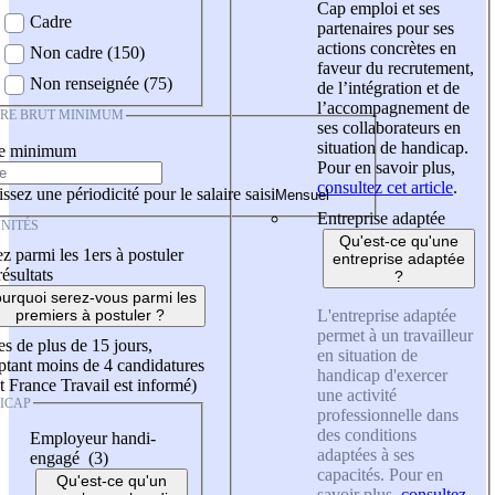
Cap emploi et ses
Cadre
partenaires pour ses
actions concrètes en
Non cadre (150)
faveur du recrutement,
Non renseignée (75)
de l’intégration et de
l’accompagnement de
IRE BRUT MINIMUM
ses collaborateurs en
situation de handicap.
re minimum
Pour en savoir plus,
consultez cet article
.
ssez une périodicité pour le salaire saisi
Entreprise adaptée
NITÉS
Qu'est-ce qu'une
z parmi les 1ers à postuler
entreprise adaptée
résultats
?
urquoi serez-vous parmi les
L'entreprise adaptée
premiers à postuler ?
permet à un travailleur
es de plus de 15 jours,
en situation de
tant moins de 4 candidatures
handicap d'exercer
t France Travail est informé)
une activité
ICAP
professionnelle dans
des conditions
Employeur handi-
adaptées à ses
engagé (3)
capacités. Pour en
Qu'est-ce qu'un
savoir plus,
consultez