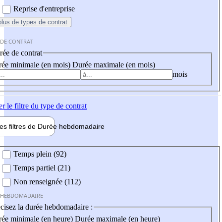
Reprise d'entreprise
plus
de types de contrat
 DE CONTRAT
ée de contrat
ée minimale (en mois)
Durée maximale (en mois)
mois
er
le filtre du type de contrat
les filtres de
Durée hebdo
madaire
 hebdomadaire
Temps plein (92)
Temps partiel (21)
Non renseignée (112)
 HEBDOMADAIRE
cisez la durée hebdomadaire :
ée minimale (en heure)
Durée maximale (en heure)