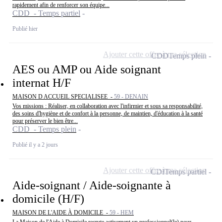
rapidement afin de renforcer son équipe...
CDD - Temps partiel
Publié hier
Ajouter cette offre à ma sélection
CDD
Temps plein
AES ou AMP ou Aide soignant
internat H/F
MAISON D ACCUEIL SPECIALISEE -
59 - DENAIN
Vos missions : Réaliser, en collaboration avec l'infirmier et sous sa responsabilité,
des soins d'hygiène et de confort à la personne, de maintien, d'éducation à la santé
pour préserver le bien être...
CDD - Temps plein
Publié il y a 2 jours
Ajouter cette offre à ma sélection
CDI
Temps partiel
Aide-soignant / Aide-soignante à
domicile (H/F)
MAISON DE L'AIDE À DOMICILE -
59 - HEM
La Maison de l'Aide à Domicile recrute activement un professionnel(le) pour