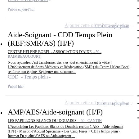
Publié aujourd'hui
Ajouter cette offre à ma sélection
CDD
Temps plein
Aide-Soignant - CDD Temps Plein
(REF:SMR/AS) (H/F)
CENTRE HELENE BOREL - ASSOCIATION D'AIDE -
59 -
RAIMBEAUCOURT
Nous rejoindre, c'est transformer des vies tout en enrichissant la vôtre !
L'établissement de Soins Médicaux et Réadaptation (SMR) du Centre Hélène Borel
renforce son équipe. Rejoignez une structure...
CDD - Temps plein
Publié hier
Ajouter cette offre à ma sélection
CDI
Temps plein
AMP/AES/Aide-soignant (H/F)
LES PAPILLONS BLANCS DU DOUAISIS -
59 - CANTIN
L'Association Les Papillons Blancs du Douaisis recrute 1 AES - Aide-soignant
(H/F) - Maison d'Accueil Spécialisé « Les Cinq Terres » CDI à temps plein -
Internat En qualité d'AES ou Aide-soignant,...