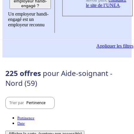
employeur handi-
le site de l’UNEA
.
engagé ?
Un employeur handi-
engagé est un
employeur reconnu
Appliquer
les filtres
225 offres
pour Aide-soignant -
Nord (59)
Trier par
Pertinence
Pertinence
Date
Afficher la carte
(contenu non-accessible)