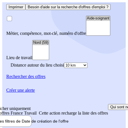
Imprimer
Besoin d'aide sur la recherche d'offres d'emploi ?
Métier, compétence, mot-clé, numéro d'offre
Lieu de travail
Distance autour du lieu choisi
Rechercher
des offres
Créer une alerte
Qui sont n
icher uniquement
 offres France Travail
Cette action recharge la liste des offres
les filtres de
Date de création
de l'offre