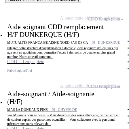
Ajouter cette offre à ma sélection
CDD
Temps plein
Aide soignant CDD remplacement
H/F DUNKERQUE (H/F)
MUTUALITE FRANCAISE AISNE NORD PAS DE CA -
59 - DUNKERQUE
Intégrer notre structure d'hospitalisation à domicile, c'est rejoindre des équipes qui
agissent au quotidien pour permettre l'accès à des soins de qualité au plus grand
nombre. Notre objectif commun...
CDD - Temps plein
Publié aujourd'hui
Ajouter cette offre à ma sélection
CDD
Temps plein
Aide-soignant / Aide-soignante
(H/F)
MAS LA DUNE AUX PINS -
59 - GHYVELDE
Vos Missions pour ce poste : - Vous dispensez des soins d'hygiène, de bien être et
de confort auprès des personnes accueillies. - Vous collaborez avec le personnel
infirmier aux soins relevant de...
CDD - Temps plein