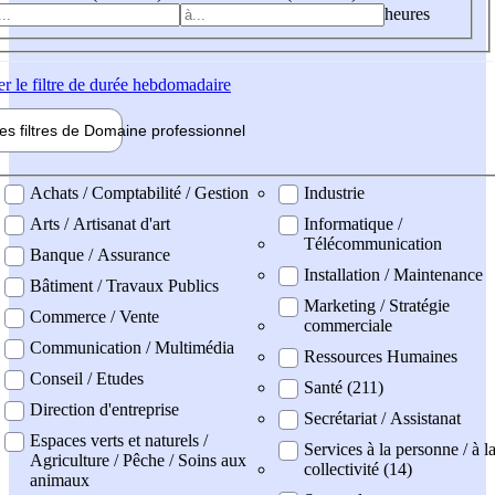
heures
er
le filtre de durée hebdomadaire
les filtres de
Domaine pro
fessionnel
ne professionel
Achats / Comptabilité / Gestion
Industrie
Arts / Artisanat d'art
Informatique /
Télécommunication
Banque / Assurance
Installation / Maintenance
Bâtiment / Travaux Publics
Marketing / Stratégie
Commerce / Vente
commerciale
Communication / Multimédia
Ressources Humaines
Conseil / Etudes
Santé (211)
Direction d'entreprise
Secrétariat / Assistanat
Espaces verts et naturels /
Services à la personne / à l
Agriculture / Pêche / Soins aux
collectivité (14)
animaux