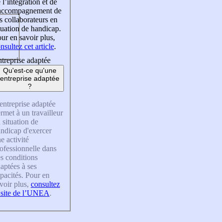
 l’intégration et de
’accompagnement de
s collaborateurs en
tuation de handicap.
ur en savoir plus,
nsultez cet article
.
treprise adaptée
Qu'est-ce qu'une
entreprise adaptée
?
entreprise adaptée
rmet à un travailleur
 situation de
ndicap d'exercer
e activité
ofessionnelle dans
s conditions
aptées à ses
pacités. Pour en
voir plus,
consultez
 site de l’UNEA
.