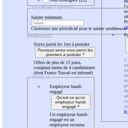
de
l
SALAIRE BRUT MINIMUM
se
si
Salaire minimum
Po
co
Choisissez une périodicité pour le salaire saisi
En
OPPORTUNITÉS
Soyez parmi les 1ers à postuler
Pourquoi serez-vous parmi les
premiers à postuler ?
L'
Offres de plus de 15 jours,
pe
comptant moins de 4 candidatures
en
(dont France Travail est informé)
ha
HANDICAP
un
pr
Employeur handi-
de
engagé
ad
Qu'est-ce qu'un
ca
employeur handi-
sa
engagé ?
le
Un employeur handi-
engagé est un
employeur reconnu