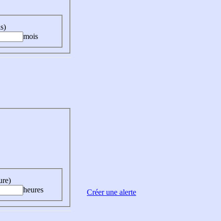
s)
mois
ure)
heures
Créer une alerte