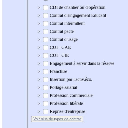
CDI de chantier ou d'opération
Contrat d'Engagement Educatif
Contrat intermittent
Contrat pacte
Contrat d'usage
CUI - CAE
CUI - CIE
Engagement à servir dans la réserve
Franchise
Insertion par l'activ.éco.
Portage salarial
Profession commerciale
Profession libérale
Reprise d'entreprise
Voir plus
de types de contrat