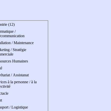
strie (12)
rmatique /
écommunication
allation / Maintenance
eting / Stratégie
merciale
sources Humaines
té
étariat / Assistanat
ices à la personne / à la
ectivité
ctacle
rt
sport / Logistique