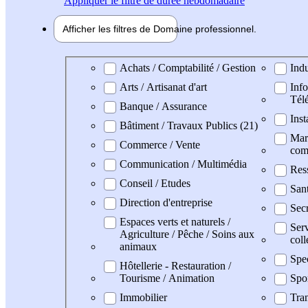
Appliquer
le filtre de durée hebdomadaire
Afficher les filtres de
Domaine pro
fessionnel
Domaine professionel
Achats / Comptabilité / Gestion
Indu
Arts / Artisanat d'art
Info
Tél
Banque / Assurance
Inst
Bâtiment / Travaux Publics (21)
Mark
Commerce / Vente
com
Communication / Multimédia
Res
Conseil / Etudes
San
Direction d'entreprise
Secr
Espaces verts et naturels /
Serv
Agriculture / Pêche / Soins aux
coll
animaux
Spe
Hôtellerie - Restauration /
Tourisme / Animation
Spo
Immobilier
Tran