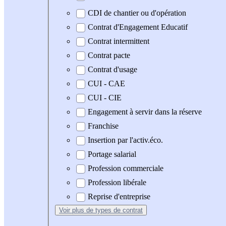
CDI de chantier ou d'opération
Contrat d'Engagement Educatif
Contrat intermittent
Contrat pacte
Contrat d'usage
CUI - CAE
CUI - CIE
Engagement à servir dans la réserve
Franchise
Insertion par l'activ.éco.
Portage salarial
Profession commerciale
Profession libérale
Reprise d'entreprise
Voir plus
de types de contrat