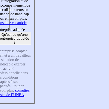
 l’intégration et de
’accompagnement de
s collaborateurs en
tuation de handicap.
ur en savoir plus,
nsultez cet article
.
treprise adaptée
Qu'est-ce qu'une
entreprise adaptée
?
entreprise adaptée
rmet à un travailleur
 situation de
ndicap d'exercer
e activité
ofessionnelle dans
s conditions
aptées à ses
pacités. Pour en
voir plus,
consultez
 site de l’UNEA
.