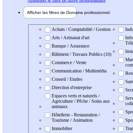
Appliquer
le filtre de durée hebdomadaire
Afficher les filtres de
Domaine pro
fessionnel
Domaine professionel
Achats / Comptabilité / Gestion
Indu
Arts / Artisanat d'art
Info
Tél
Banque / Assurance
Inst
Bâtiment / Travaux Publics (10)
Mark
Commerce / Vente
com
Communication / Multimédia
Res
Conseil / Etudes
San
Direction d'entreprise
Secr
Espaces verts et naturels /
Serv
Agriculture / Pêche / Soins aux
coll
animaux
Spe
Hôtellerie - Restauration /
Tourisme / Animation
Spo
Immobilier
Tran