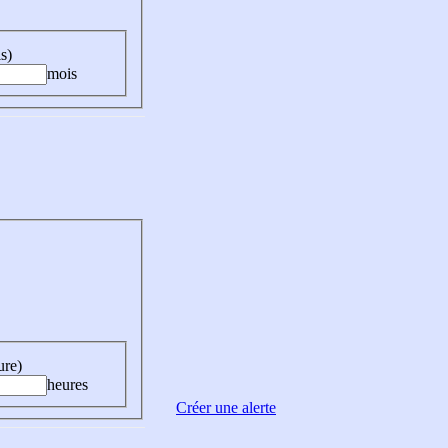
s)
mois
ure)
heures
Créer une alerte