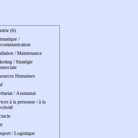
strie (6)
rmatique /
écommunication
allation / Maintenance
eting / Stratégie
merciale
sources Humaines
té
étariat / Assistanat
ices à la personne / à la
ectivité
ctacle
rt
sport / Logistique