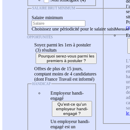
de
l
SALAIRE BRUT MINIMUM
se
si
Salaire minimum
Po
co
Choisissez une périodicité pour le salaire saisi
En
OPPORTUNITÉS
Soyez parmi les 1ers à postuler
(3)
résultats
Pourquoi serez-vous parmi les
L'
premiers à postuler ?
pe
Offres de plus de 15 jours,
en
comptant moins de 4 candidatures
ha
(dont France Travail est informé)
un
HANDICAP
pr
de
Employeur handi-
ad
engagé
ca
Qu'est-ce qu'un
sa
employeur handi-
le
engagé ?
Un employeur handi-
engagé est un