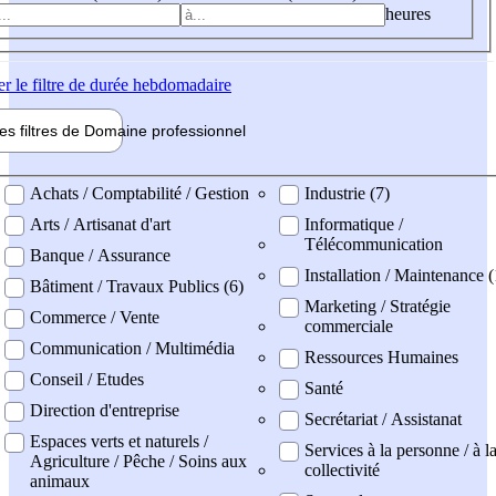
heures
er
le filtre de durée hebdomadaire
les filtres de
Domaine pro
fessionnel
ne professionel
Achats / Comptabilité / Gestion
Industrie (7)
Arts / Artisanat d'art
Informatique /
Télécommunication
Banque / Assurance
Installation / Maintenance (
Bâtiment / Travaux Publics (6)
Marketing / Stratégie
Commerce / Vente
commerciale
Communication / Multimédia
Ressources Humaines
Conseil / Etudes
Santé
Direction d'entreprise
Secrétariat / Assistanat
Espaces verts et naturels /
Services à la personne / à l
Agriculture / Pêche / Soins aux
collectivité
animaux