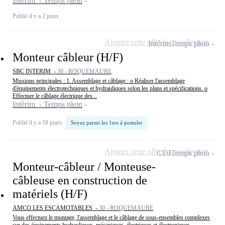
Intérim - Temps plein
Publié il y a 2 jours
Ajouter cette offre à ma sélection
Intérim
Temps plein
Monteur câbleur (H/F)
SBC INTERIM -
30 - ROQUEMAURE
Missions principales : 1. Assemblage et câblage : o Réaliser l'assemblage
d'équipements électrotechniques et hydrauliques selon les plans et spécifications. o
Effectuer le câblage électrique des...
Intérim - Temps plein
Publié il y a 18 jours
Soyez parmi les 1ers à postuler
Ajouter cette offre à ma sélection
CDI
Temps plein
Monteur-câbleur / Monteuse-
câbleuse en construction de
matériels (H/F)
AMCO LES ESCAMOTABLES -
30 - ROQUEMAURE
Vous effectuez le montage, l'assemblage et le câblage de sous-ensembles complexes