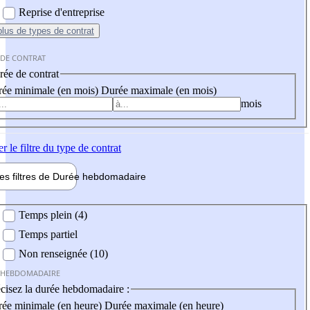
Reprise d'entreprise
plus
de types de contrat
 DE CONTRAT
ée de contrat
ée minimale (en mois)
Durée maximale (en mois)
mois
er
le filtre du type de contrat
les filtres de
Durée hebdo
madaire
 hebdomadaire
Temps plein (4)
Temps partiel
Non renseignée (10)
 HEBDOMADAIRE
cisez la durée hebdomadaire :
ée minimale (en heure)
Durée maximale (en heure)