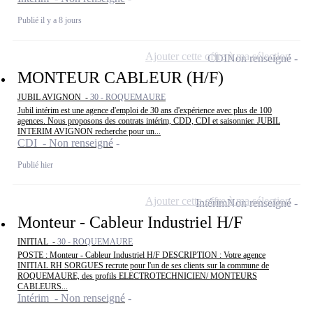
Publié il y a 8 jours
Ajouter cette offre à ma sélection
CDI
Non renseigné
MONTEUR CABLEUR (H/F)
JUBIL AVIGNON -
30 - ROQUEMAURE
Jubil intérim est une agence d'emploi de 30 ans d'expérience avec plus de 100
agences. Nous proposons des contrats intérim, CDD, CDI et saisonnier. JUBIL
INTERIM AVIGNON recherche pour un...
CDI - Non renseigné
Publié hier
Ajouter cette offre à ma sélection
Intérim
Non renseigné
Monteur - Cableur Industriel H/F
INITIAL -
30 - ROQUEMAURE
POSTE : Monteur - Cableur Industriel H/F DESCRIPTION : Votre agence
INITIAL RH SORGUES recrute pour l'un de ses clients sur la commune de
ROQUEMAURE, des profils ELECTROTECHNICIEN/ MONTEURS
CABLEURS...
Intérim - Non renseigné