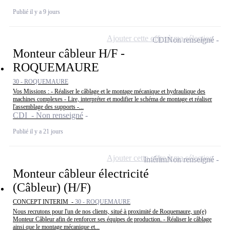
Publié il y a 9 jours
Ajouter cette offre à ma sélection
CDI
Non renseigné
Monteur câbleur H/F -
ROQUEMAURE
30 - ROQUEMAURE
Vos Missions : - Réaliser le câblage et le montage mécanique et hydraulique des
machines complexes - Lire, interpréter et modifier le schéma de montage et réaliser
l'assemblage des supports -...
CDI - Non renseigné
Publié il y a 21 jours
Ajouter cette offre à ma sélection
Intérim
Non renseigné
Monteur câbleur électricité
(Câbleur) (H/F)
CONCEPT INTERIM -
30 - ROQUEMAURE
Nous recrutons pour l'un de nos clients, situé à proximité de Roquemaure, un(e)
Monteur Câbleur afin de renforcer ses équipes de production. - Réaliser le câblage
ainsi que le montage mécanique et...