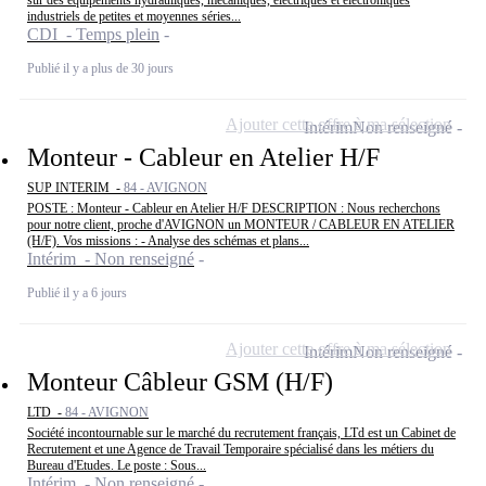
sur des équipements hydrauliques, mécaniques, électriques et électroniques
industriels de petites et moyennes séries...
CDI - Temps plein
Publié il y a plus de 30 jours
Ajouter cette offre à ma sélection
Intérim
Non renseigné
Monteur - Cableur en Atelier H/F
SUP INTERIM -
84 - AVIGNON
POSTE : Monteur - Cableur en Atelier H/F DESCRIPTION : Nous recherchons
pour notre client, proche d'AVIGNON un MONTEUR / CABLEUR EN ATELIER
(H/F). Vos missions : - Analyse des schémas et plans...
Intérim - Non renseigné
Publié il y a 6 jours
Ajouter cette offre à ma sélection
Intérim
Non renseigné
Monteur Câbleur GSM (H/F)
LTD -
84 - AVIGNON
Société incontournable sur le marché du recrutement français, LTd est un Cabinet de
Recrutement et une Agence de Travail Temporaire spécialisé dans les métiers du
Bureau d'Etudes. Le poste : Sous...
Intérim - Non renseigné