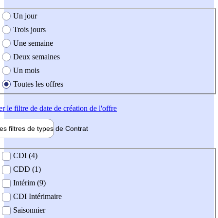
e création de l'offre
Un jour
Trois jours
Une semaine
Deux semaines
Un mois
Toutes les offres
er
le filtre de date de création de l'offre
les filtres de types de
Contrat
de contrat
CDI (4)
CDD (1)
Intérim (9)
CDI Intérimaire
Saisonnier