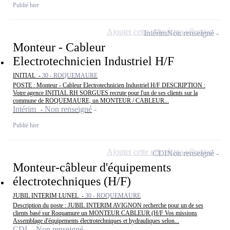
Publié hier
Ajouter cette offre à ma sélection
Intérim
Non renseigné
Monteur - Cableur
Electrotechnicien Industriel H/F
INITIAL -
30 - ROQUEMAURE
POSTE : Monteur - Cableur Electrotechnicien Industriel H/F DESCRIPTION :
Votre agence INITIAL RH SORGUES recrute pour l'un de ses clients sur la
commune de ROQUEMAURE, un MONTEUR / CABLEUR...
Intérim - Non renseigné
Publié hier
Ajouter cette offre à ma sélection
CDI
Non renseigné
Monteur-câbleur d'équipements
électrotechniques (H/F)
JUBIL INTERIM LUNEL -
30 - ROQUEMAURE
Description du poste : JUBIL INTERIM AVIGNON recherche pour un de ses
clients basé sur Roquamure un MONTEUR CABLEUR (H/F Vos missions
Assemblage d'équipements électrotechniques et hydrauliques selon...
CDI - Non renseigné