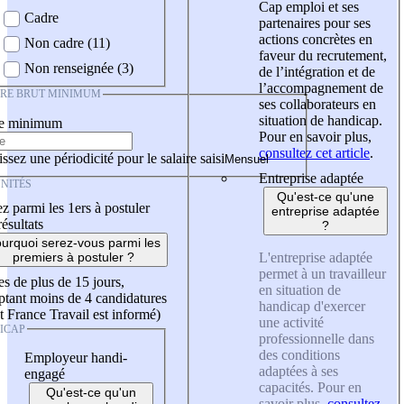
Cap emploi et ses
Cadre
partenaires pour ses
actions concrètes en
Non cadre (11)
faveur du recrutement,
Non renseignée (3)
de l’intégration et de
l’accompagnement de
IRE BRUT MINIMUM
ses collaborateurs en
situation de handicap.
re minimum
Pour en savoir plus,
consultez cet article
.
ssez une périodicité pour le salaire saisi
Entreprise adaptée
NITÉS
Qu'est-ce qu'une
z parmi les 1ers à postuler
entreprise adaptée
résultats
?
urquoi serez-vous parmi les
L'entreprise adaptée
premiers à postuler ?
permet à un travailleur
es de plus de 15 jours,
en situation de
tant moins de 4 candidatures
handicap d'exercer
t France Travail est informé)
une activité
ICAP
professionnelle dans
des conditions
Employeur handi-
adaptées à ses
engagé
capacités. Pour en
Qu'est-ce qu'un
savoir plus,
consultez