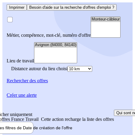
Imprimer
Besoin d'aide sur la recherche d'offres d'emploi ?
Métier, compétence, mot-clé, numéro d'offre
Lieu de travail
Distance autour du lieu choisi
Rechercher
des offres
Créer une alerte
Qui sont n
icher uniquement
 offres France Travail
Cette action recharge la liste des offres
les filtres de
Date de création
de l'offre