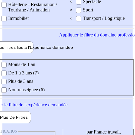
Spectacle
Hôtellerie - Restauration /
Tourisme / Animation
Sport
Immobilier
Transport / Logistique
Appliquer
le filtre du domaine professi
es filtres liés à l'
Expérience
demandée
ience demandée
Moins de 1 an
De 1 à 3 ans (7)
Plus de 3 ans
Non renseignée (6)
er
le filtre de l'expérience demandée
Plus De
Filtres
IFICATION
par France travail,