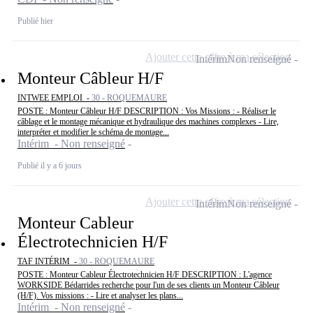
Publié hier
Ajouter cette offre à ma sélection
Intérim
Non renseigné
Monteur Câbleur H/F
INTWEE EMPLOI -
30 - ROQUEMAURE
POSTE : Monteur Câbleur H/F DESCRIPTION : Vos Missions : - Réaliser le
câblage et le montage mécanique et hydraulique des machines complexes - Lire,
interpréter et modifier le schéma de montage...
Intérim - Non renseigné
Publié il y a 6 jours
Ajouter cette offre à ma sélection
Intérim
Non renseigné
Monteur Cableur
Électrotechnicien H/F
TAF INTÉRIM -
30 - ROQUEMAURE
POSTE : Monteur Cableur Électrotechnicien H/F DESCRIPTION : L'agence
WORKSIDE Bédarrides recherche pour l'un de ses clients un Monteur Câbleur
(H/F). Vos missions : - Lire et analyser les plans...
Intérim - Non renseigné