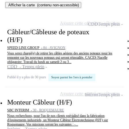
Afficher la carte
(contenu non-accessible)
Ajouter cette offre à ma sélection
CDD
Temps plein
Câbleur/Câbleuse de poteaux
(H/F)
SPEED LINE GROUP -
84 - AVIGNON
Vous serez chargé(e) de retirer les câbles aériens des anciens poteaux pour les
remonter sur les nouveaux poteaux qui seront réinstallés. CACES Nacelle
obligatoire. Travail du lundi au samedi 2 ou 3...
CDD - Temps plein
Publié il y a plus de 30 jours
Soyez parmi les 1ers à postuler
Ajouter cette offre à ma sélection
Intérim
Temps plein
Monteur Câbleur (H/F)
SBC INTERIM -
30 - ROQUEMAURE
Nous recherchons, pour l'un de nos clients spécialisé dans la fabrication
d'équipements industriels, un Monteur Câbleur Électrotechnique (H/F) sur
Roquemaure. Vos missions seront les suivantes : -...