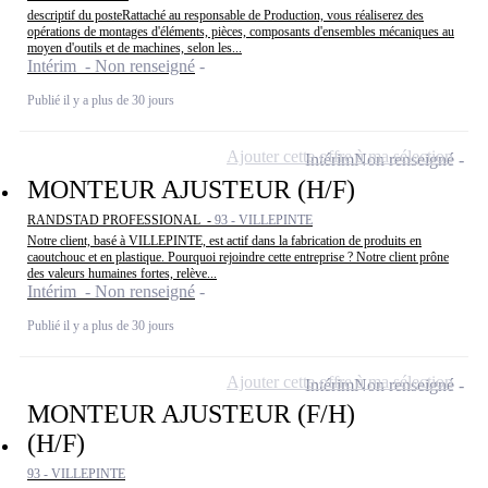
descriptif du posteRattaché au responsable de Production, vous réaliserez des
opérations de montages d'éléments, pièces, composants d'ensembles mécaniques au
moyen d'outils et de machines, selon les...
Intérim - Non renseigné
Publié il y a plus de 30 jours
Ajouter cette offre à ma sélection
Intérim
Non renseigné
MONTEUR AJUSTEUR (H/F)
RANDSTAD PROFESSIONAL -
93 - VILLEPINTE
Notre client, basé à VILLEPINTE, est actif dans la fabrication de produits en
caoutchouc et en plastique. Pourquoi rejoindre cette entreprise ? Notre client prône
des valeurs humaines fortes, relève...
Intérim - Non renseigné
Publié il y a plus de 30 jours
Ajouter cette offre à ma sélection
Intérim
Non renseigné
MONTEUR AJUSTEUR (F/H)
(H/F)
93 - VILLEPINTE