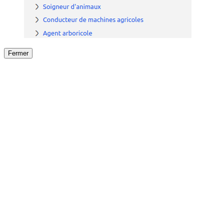
Fermer
Fermer
le détail de l'offre
/
Offre
sur
Offre précéden