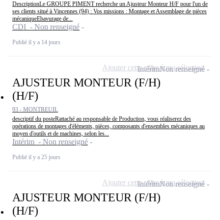
DescriptionLe GROUPE PIMENT recherche un Ajusteur Monteur H/F pour l'un de
ses clients situé à Vincennes (94) : Vos missions : Montage et Assemblage de pièces
mécaniqueEbavurage de...
CDI - Non renseigné
Publié il y a 14 jours
Ajouter cette offre à ma sélection
Intérim
Non renseigné
AJUSTEUR MONTEUR (F/H)
(H/F)
93 - MONTREUIL
descriptif du posteRattaché au responsable de Production, vous réaliserez des
opérations de montages d'éléments, pièces, composants d'ensembles mécaniques au
moyen d'outils et de machines, selon les...
Intérim - Non renseigné
Publié il y a 25 jours
Ajouter cette offre à ma sélection
Intérim
Non renseigné
AJUSTEUR MONTEUR (F/H)
(H/F)