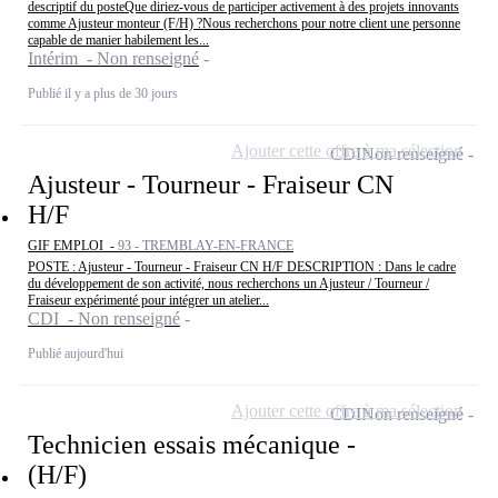
descriptif du posteQue diriez-vous de participer activement à des projets innovants
comme Ajusteur monteur (F/H) ?Nous recherchons pour notre client une personne
capable de manier habilement les...
Intérim - Non renseigné
Publié il y a plus de 30 jours
Ajouter cette offre à ma sélection
CDI
Non renseigné
Ajusteur - Tourneur - Fraiseur CN
H/F
GIF EMPLOI -
93 - TREMBLAY-EN-FRANCE
POSTE : Ajusteur - Tourneur - Fraiseur CN H/F DESCRIPTION : Dans le cadre
du développement de son activité, nous recherchons un Ajusteur / Tourneur /
Fraiseur expérimenté pour intégrer un atelier...
CDI - Non renseigné
Publié aujourd'hui
Ajouter cette offre à ma sélection
CDI
Non renseigné
Technicien essais mécanique -
(H/F)