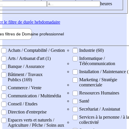
heures
er
le filtre de durée hebdomadaire
les filtres de
Domaine pro
fessionnel
ne professionel
Achats / Comptabilité / Gestion
Industrie (60)
Arts / Artisanat d'art (1)
Informatique /
Télécommunication
Banque / Assurance
Installation / Maintenance 
Bâtiment / Travaux
Publics (169)
Marketing / Stratégie
commerciale
Commerce / Vente
Ressources Humaines
Communication / Multimédia
Santé
Conseil / Etudes
Secrétariat / Assistanat
Direction d'entreprise
Services à la personne / à l
Espaces verts et naturels /
collectivité
Agriculture / Pêche / Soins aux