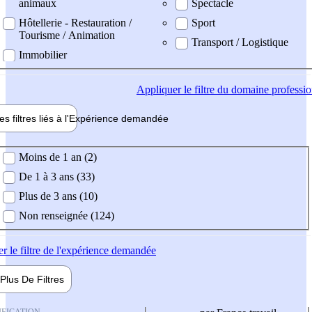
animaux
Spectacle
Hôtellerie - Restauration /
Sport
Tourisme / Animation
Transport / Logistique
Immobilier
Appliquer
le filtre du domaine professi
es filtres liés à l'
Expérience
demandée
ience demandée
Moins de 1 an (2)
De 1 à 3 ans (33)
Plus de 3 ans (10)
Non renseignée (124)
er
le filtre de l'expérience demandée
Plus De
Filtres