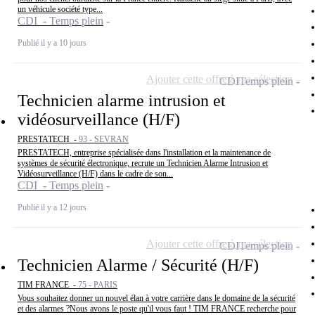
un véhicule société type...
CDI - Temps plein
Publié il y a 10 jours
Ajouter cette offre à ma sélection
CDI
Temps plein
Technicien alarme intrusion et
vidéosurveillance (H/F)
PRESTATECH -
93 - SEVRAN
PRESTATECH, entreprise spécialisée dans l'installation et la maintenance de
systèmes de sécurité électronique, recrute un Technicien Alarme Intrusion et
Vidéosurveillance (H/F) dans le cadre de son...
CDI - Temps plein
Publié il y a 12 jours
Ajouter cette offre à ma sélection
CDI
Temps plein
Technicien Alarme / Sécurité (H/F)
TIM FRANCE -
75 - PARIS
Vous souhaitez donner un nouvel élan à votre carrière dans le domaine de la sécurité
et des alarmes ?Nous avons le poste qu'il vous faut ! TIM FRANCE recherche pour