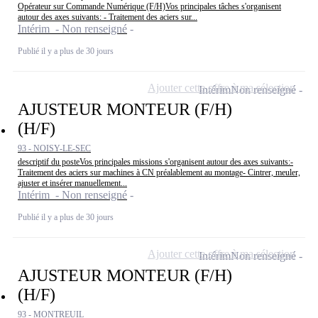
Opérateur sur Commande Numérique (F/H)Vos principales tâches s'organisent
autour des axes suivants: - Traitement des aciers sur...
Intérim - Non renseigné
Publié il y a plus de 30 jours
Ajouter cette offre à ma sélection
Intérim
Non renseigné
AJUSTEUR MONTEUR (F/H)
(H/F)
93 - NOISY-LE-SEC
descriptif du posteVos principales missions s'organisent autour des axes suivants:-
Traitement des aciers sur machines à CN préalablement au montage- Cintrer, meuler,
ajuster et insérer manuellement...
Intérim - Non renseigné
Publié il y a plus de 30 jours
Ajouter cette offre à ma sélection
Intérim
Non renseigné
AJUSTEUR MONTEUR (F/H)
(H/F)
93 - MONTREUIL