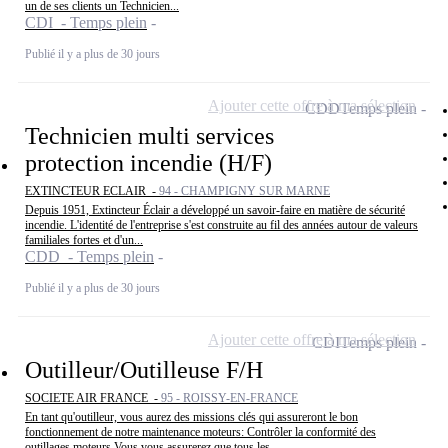
un de ses clients un Technicien...
CDI - Temps plein
Publié il y a plus de 30 jours
Ajouter cette offre à ma sélection
CDD
Temps plein
Technicien multi services
protection incendie (H/F)
EXTINCTEUR ECLAIR -
94 - CHAMPIGNY SUR MARNE
Depuis 1951, Extincteur Éclair a développé un savoir-faire en matière de sécurité
incendie. L'identité de l'entreprise s'est construite au fil des années autour de valeurs
familiales fortes et d'un...
CDD - Temps plein
Publié il y a plus de 30 jours
Ajouter cette offre à ma sélection
CDI
Temps plein
Outilleur/Outilleuse F/H
SOCIETE AIR FRANCE -
95 - ROISSY-EN-FRANCE
En tant qu'outilleur, vous aurez des missions clés qui assureront le bon
fonctionnement de notre maintenance moteurs: Contrôler la conformité des
outillages moteurs Vous vous assurerez que tous les...