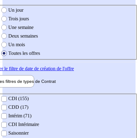
e création de l'offre
Un jour
Trois jours
Une semaine
Deux semaines
Un mois
Toutes les offres
er
le filtre de date de création de l'offre
les filtres de types de
Contrat
de contrat
CDI (155)
CDD (17)
Intérim (71)
CDI Intérimaire
Saisonnier