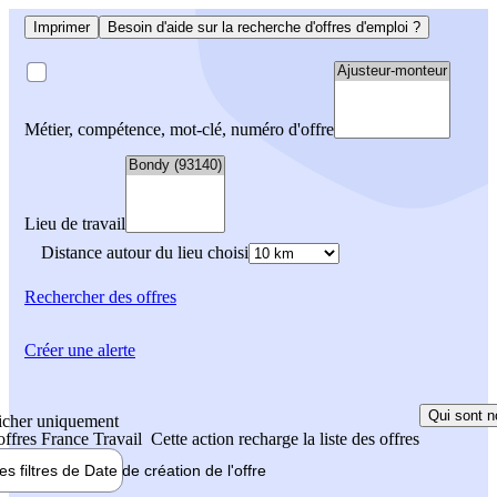
Imprimer
Besoin d'aide sur la recherche d'offres d'emploi ?
Métier, compétence, mot-clé, numéro d'offre
Lieu de travail
Distance autour du lieu choisi
Rechercher
des offres
Créer une alerte
Qui sont n
icher uniquement
 offres France Travail
Cette action recharge la liste des offres
les filtres de
Date de création
de l'offre