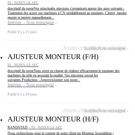
93 - NOISY-LE-SEC
descriptif du posteVos principales missions s'organisent autour des axes suivants:-
Traitement des aciers sur machines à CN préalablement au montage- Cintrer, meuler,
ajuster et insérer manuellement...
Intérim - Non renseigné
Publié il y a 25 jours
Ajouter cette offre à ma sélection
Intérim
Non renseigné
AJUSTEUR MONTEUR (F/H)
93 - NOISY-LE-SEC
descriptif du posteVous serez en charge de réaliser efficacement le montage des
machines du pôle en assurant la qualité. Vos missions seront les
suivantes.Production :-Approvisionner son poste...
Intérim - Non renseigné
Publié il y a 29 jours
Ajouter cette offre à ma sélection
Intérim
Non renseigné
AJUSTEUR MONTEUR (H/F)
RANDSTAD -
93 - NOISY-LE-SEC
Nous recherchons pour le compte de notre client un Monteur Assembleur /