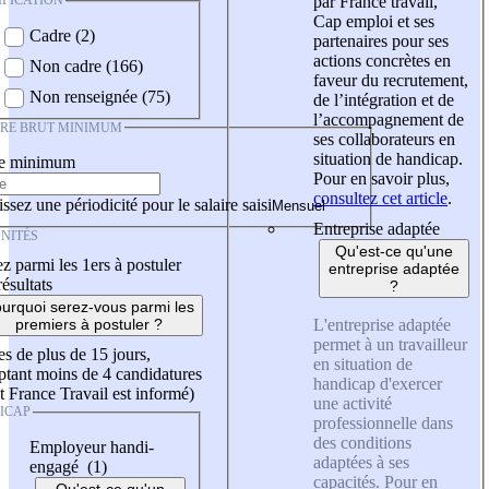
IFICATION
par France travail,
Cap emploi et ses
Cadre (2)
partenaires pour ses
actions concrètes en
Non cadre (166)
faveur du recrutement,
Non renseignée (75)
de l’intégration et de
l’accompagnement de
IRE BRUT MINIMUM
ses collaborateurs en
situation de handicap.
re minimum
Pour en savoir plus,
consultez cet article
.
ssez une périodicité pour le salaire saisi
Entreprise adaptée
NITÉS
Qu'est-ce qu'une
z parmi les 1ers à postuler
entreprise adaptée
résultats
?
urquoi serez-vous parmi les
L'entreprise adaptée
premiers à postuler ?
permet à un travailleur
es de plus de 15 jours,
en situation de
tant moins de 4 candidatures
handicap d'exercer
t France Travail est informé)
une activité
ICAP
professionnelle dans
des conditions
Employeur handi-
adaptées à ses
engagé (1)
capacités. Pour en
Qu'est-ce qu'un