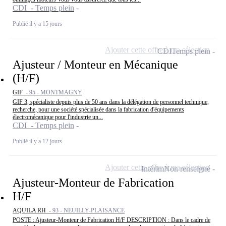
CDI - Temps plein
Publié il y a 15 jours
Ajouter cette offre à ma sélection
CDI
Temps plein
Ajusteur / Monteur en Mécanique
(H/F)
GIF -
95 - MONTMAGNY
GIF 3, spécialiste depuis plus de 50 ans dans la délégation de personnel technique,
recherche, pour une société spécialisée dans la fabrication d'équipements
électromécanique pour l'industrie un...
CDI - Temps plein
Publié il y a 12 jours
Ajouter cette offre à ma sélection
Intérim
Non renseigné
Ajusteur-Monteur de Fabrication
H/F
AQUILA RH -
93 - NEUILLY-PLAISANCE
POSTE : Ajusteur-Monteur de Fabrication H/F DESCRIPTION : Dans le cadre de