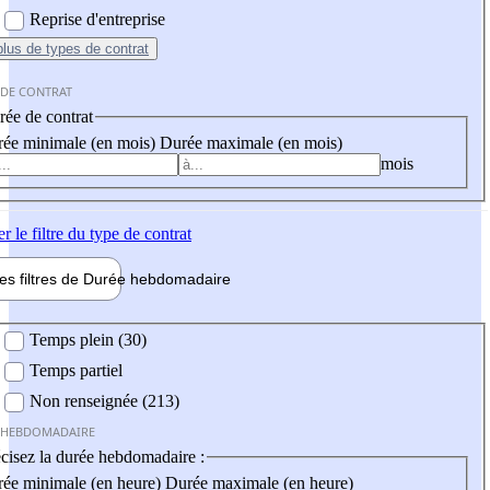
Reprise d'entreprise
plus
de types de contrat
 DE CONTRAT
ée de contrat
ée minimale (en mois)
Durée maximale (en mois)
mois
er
le filtre du type de contrat
les filtres de
Durée hebdo
madaire
 hebdomadaire
Temps plein (30)
Temps partiel
Non renseignée (213)
 HEBDOMADAIRE
cisez la durée hebdomadaire :
ée minimale (en heure)
Durée maximale (en heure)