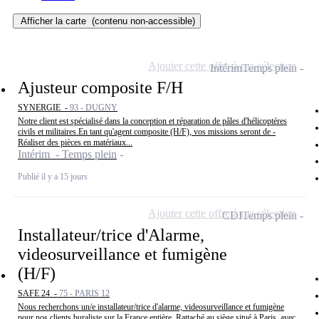
Afficher la carte
(contenu non-accessible)
Ajouter cette offre à ma sélection
Intérim
Temps plein
Ajusteur composite F/H
SYNERGIE -
93 - DUGNY
Notre client est spécialisé dans la conception et réparation de pâles d'hélicoptéres
civils et militaires.En tant qu'agent composite (H/F), vos missions seront de -
Réaliser des pièces en matériaux...
Intérim - Temps plein
Publié il y a 15 jours
Ajouter cette offre à ma sélection
CDI
Temps plein
Installateur/trice d'Alarme,
videosurveillance et fumigène
(H/F)
SAFE 24 -
75 - PARIS 12
Nous recherchons un/e installateur/trice d'alarme, videosurveillance et fumigène
pour nos clients buraliste sur la France entière. Rattaché au siège situé à Paris, avec