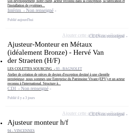
son développement, notre client, acteur reconnu dans la conception, la fabrication et
l'installation de systèmes...
Intérim - Non renseigné
Publié aujourd'hui
Ajouter cette offre à ma sélection
CDI
Non renseigné
Ajusteur-Monteur en Métaux
(idéalement Bronze) - Hervé Van
der Straeten (H/F)
LES COLETTES SOURCING -
93 - BAGNOLET
Atelier de création de pièces de design d'exception destiné à une clientèle
prestigieuse, nous sommes une Entreprise du Patrimoine Vivant (EPV) et un acteur
reconnu à l'international. Structure à...
CDI - Non renseigné
Publié il y a 3 jours
Ajouter cette offre à ma sélection
CDI
Non renseigné
Ajusteur monteur h/f
94 - VINCENNES