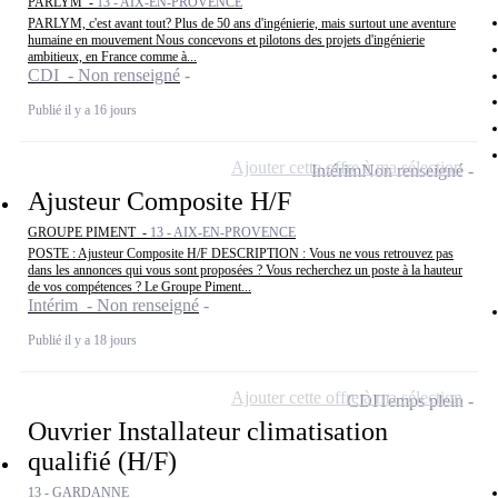
PARLYM -
13 - AIX-EN-PROVENCE
PARLYM, c'est avant tout? Plus de 50 ans d'ingénierie, mais surtout une aventure
humaine en mouvement Nous concevons et pilotons des projets d'ingénierie
ambitieux, en France comme à...
CDI - Non renseigné
Publié il y a 16 jours
Ajouter cette offre à ma sélection
Intérim
Non renseigné
Ajusteur Composite H/F
GROUPE PIMENT -
13 - AIX-EN-PROVENCE
POSTE : Ajusteur Composite H/F DESCRIPTION : Vous ne vous retrouvez pas
dans les annonces qui vous sont proposées ? Vous recherchez un poste à la hauteur
de vos compétences ? Le Groupe Piment...
Intérim - Non renseigné
Publié il y a 18 jours
Ajouter cette offre à ma sélection
CDI
Temps plein
Ouvrier Installateur climatisation
qualifié (H/F)
13 - GARDANNE