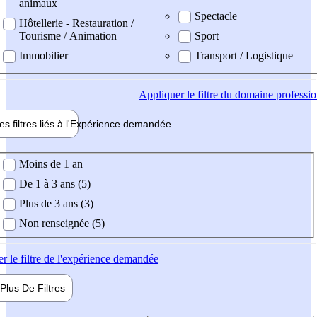
animaux
Spectacle
Hôtellerie - Restauration /
Tourisme / Animation
Sport
Immobilier
Transport / Logistique
Appliquer
le filtre du domaine professi
es filtres liés à l'
Expérience
demandée
ience demandée
Moins de 1 an
De 1 à 3 ans (5)
Plus de 3 ans (3)
Non renseignée (5)
er
le filtre de l'expérience demandée
Plus De
Filtres