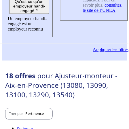
Qu'est-ce qu'un
savoir plus,
consultez
employeur handi-
le site de l’UNEA
.
engagé ?
Un employeur handi-
engagé est un
employeur reconnu
Appliquer
les filtres
18 offres
pour Ajusteur-monteur -
Aix-en-Provence (13080, 13090,
13100, 13290, 13540)
Trier par
Pertinence
Pertinence