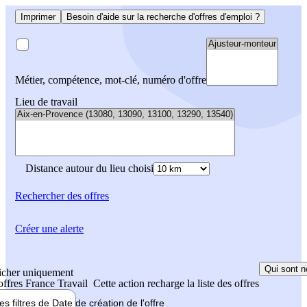
Imprimer
Besoin d'aide sur la recherche d'offres d'emploi ?
Métier, compétence, mot-clé, numéro d'offre
Lieu de travail
Distance autour du lieu choisi
Rechercher
des offres
Créer une alerte
Qui sont n
icher uniquement
 offres France Travail
Cette action recharge la liste des offres
les filtres de
Date de création
de l'offre