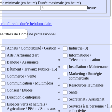
ée minimale (en heure)
Durée maximale (en heure)
heures
er
le filtre de durée hebdomadaire
les filtres de
Domaine pro
fessionnel
ne professionel
Achats / Comptabilité / Gestion
Industrie (3)
Arts / Artisanat d'art
Informatique /
Télécommunication
Banque / Assurance
Installation / Maintenance
Bâtiment / Travaux Publics (15)
Marketing / Stratégie
Commerce / Vente
commerciale
Communication / Multimédia
Ressources Humaines
Conseil / Etudes
Santé
Direction d'entreprise
Secrétariat / Assistanat
Espaces verts et naturels /
Services à la personne / à l
Agriculture / Pêche / Soins aux
collectivité