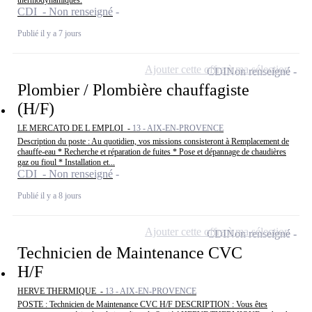
CDI - Non renseigné
Publié il y a 7 jours
Ajouter cette offre à ma sélection
CDI
Non renseigné
Plombier / Plombière chauffagiste
(H/F)
LE MERCATO DE L EMPLOI -
13 - AIX-EN-PROVENCE
Description du poste : Au quotidien, vos missions consisteront à Remplacement de
chauffe-eau * Recherche et réparation de fuites * Pose et dépannage de chaudières
gaz ou fioul * Installation et...
CDI - Non renseigné
Publié il y a 8 jours
Ajouter cette offre à ma sélection
CDI
Non renseigné
Technicien de Maintenance CVC
H/F
HERVE THERMIQUE -
13 - AIX-EN-PROVENCE
POSTE : Technicien de Maintenance CVC H/F DESCRIPTION : Vous êtes