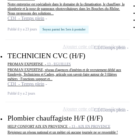
Notre entreprise est spécialisée dans le domaine de la climatisation, le chauffage, la
plomberie et la pose de panneaux photovoltaïques dans les Bouches-du-Rhône.
Nous proposons des solutions...
CDI - Temps plein
Publié il y a 23 jours
Soyez parmi les 1ers à postuler
Ajouter cette offre à ma sélection
CDI
Temps plein
TECHNICIEN CVC (H/F)
PROMAN EXPERTISE -
13 - EGUILLES
PROMAN EXPERTISE, réseau d'agences d'intérim et de recrutement dédié aux
Employés, Techniciens et Cadres, articule son savoir-faire autour de 3 filières
métiers : Fonctions support et...
CDI - Temps plein
Publié il y a 2 jours
Ajouter cette offre à ma sélection
CDI
Temps plein
Plombier chauffagiste H/F (H/F)
HELP CONFORT AIX EN PROVENCE -
13 - AIX EN PROVENCE
Rejoignez un réseau national et un métier où aucune journée ne se ressemble !