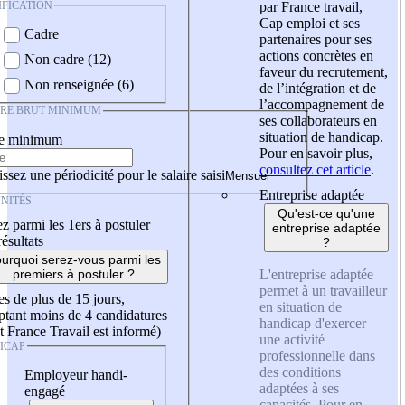
IFICATION
par France travail,
Cap emploi et ses
Cadre
partenaires pour ses
actions concrètes en
Non cadre (12)
faveur du recrutement,
Non renseignée (6)
de l’intégration et de
l’accompagnement de
IRE BRUT MINIMUM
ses collaborateurs en
situation de handicap.
re minimum
Pour en savoir plus,
consultez cet article
.
ssez une périodicité pour le salaire saisi
Entreprise adaptée
NITÉS
Qu'est-ce qu'une
z parmi les 1ers à postuler
entreprise adaptée
résultats
?
urquoi serez-vous parmi les
L'entreprise adaptée
premiers à postuler ?
permet à un travailleur
es de plus de 15 jours,
en situation de
tant moins de 4 candidatures
handicap d'exercer
t France Travail est informé)
une activité
ICAP
professionnelle dans
des conditions
Employeur handi-
adaptées à ses
engagé
capacités. Pour en