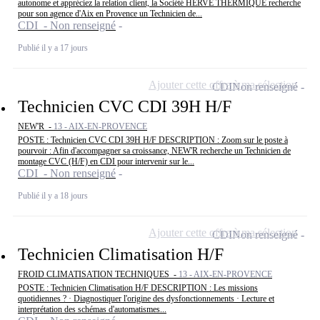
autonome et appréciez la relation client, la Société HERVE THERMIQUE recherche
pour son agence d'Aix en Provence un Technicien de...
CDI - Non renseigné
Publié il y a 17 jours
Ajouter cette offre à ma sélection
CDI
Non renseigné
Technicien CVC CDI 39H H/F
NEW'R -
13 - AIX-EN-PROVENCE
POSTE : Technicien CVC CDI 39H H/F DESCRIPTION : Zoom sur le poste à
pourvoir : Afin d'accompagner sa croissance, NEW'R recherche un Technicien de
montage CVC (H/F) en CDI pour intervenir sur le...
CDI - Non renseigné
Publié il y a 18 jours
Ajouter cette offre à ma sélection
CDI
Non renseigné
Technicien Climatisation H/F
FROID CLIMATISATION TECHNIQUES -
13 - AIX-EN-PROVENCE
POSTE : Technicien Climatisation H/F DESCRIPTION : Les missions
quotidiennes ? · Diagnostiquer l'origine des dysfonctionnements · Lecture et
interprétation des schémas d'automatismes...