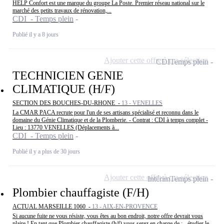
HELP Confort est une marque du groupe La Poste. Premier réseau national sur le
marché des petits travaux de rénovation,...
CDI - Temps plein
Publié il y a 8 jours
Ajouter cette offre à ma sélection
CDI
Temps plein
TECHNICIEN GENIE
CLIMATIQUE (H/F)
SECTION DES BOUCHES-DU-RHONE -
13 - VENELLES
La CMAR PACA recrute pour l'un de ses artisans spécialisé et reconnu dans le
domaine du Génie Climatique et de la Plomberie. - Contrat : CDI à temps complet -
Lieu : 13770 VENELLES (Déplacements à...
CDI - Temps plein
Publié il y a plus de 30 jours
Ajouter cette offre à ma sélection
Intérim
Temps plein
Plombier chauffagiste (F/H)
ACTUAL MARSEILLE 1060 -
13 - AIX-EN-PROVENCE
Si aucune fuite ne vous résiste, vous êtes au bon endroit, notre offre devrait vous
plaire ! En tant que Plombier chauffagiste (h/f) vous serez en charge de : - étudier le