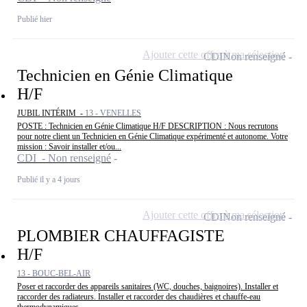
Publié hier
Ajouter cette offre à ma sélection
CDI
Non renseigné
Technicien en Génie Climatique
H/F
JUBIL INTÉRIM -
13 - VENELLES
POSTE : Technicien en Génie Climatique H/F DESCRIPTION : Nous recrutons
pour notre client un Technicien en Génie Climatique expérimenté et autonome. Votre
mission : Savoir installer et/ou...
CDI - Non renseigné
Publié il y a 4 jours
Ajouter cette offre à ma sélection
CDI
Non renseigné
PLOMBIER CHAUFFAGISTE
H/F
13 - BOUC-BEL-AIR
Poser et raccorder des appareils sanitaires (WC, douches, baignoires). Installer et
raccorder des radiateurs. Installer et raccorder des chaudières et chauffe-eau
thermodynamiques.