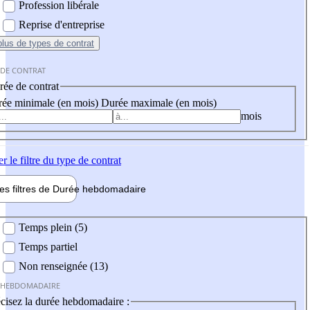
Profession libérale
Reprise d'entreprise
plus
de types de contrat
 DE CONTRAT
ée de contrat
ée minimale (en mois)
Durée maximale (en mois)
mois
er
le filtre du type de contrat
les filtres de
Durée hebdo
madaire
 hebdomadaire
Temps plein (5)
Temps partiel
Non renseignée (13)
 HEBDOMADAIRE
cisez la durée hebdomadaire :