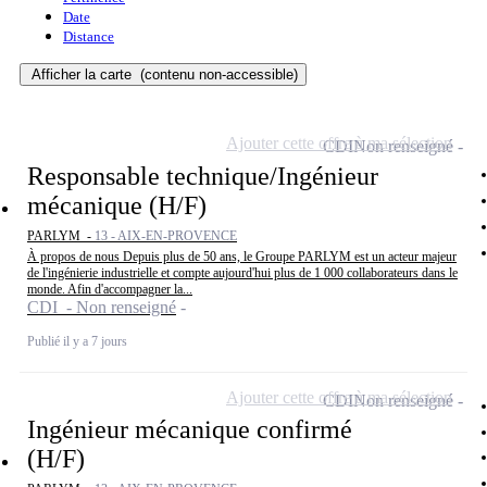
Date
Distance
Afficher la carte
(contenu non-accessible)
Ajouter cette offre à ma sélection
CDI
Non renseigné
Responsable technique/Ingénieur
mécanique (H/F)
PARLYM -
13 - AIX-EN-PROVENCE
À propos de nous Depuis plus de 50 ans, le Groupe PARLYM est un acteur majeur
de l'ingénierie industrielle et compte aujourd'hui plus de 1 000 collaborateurs dans le
monde. Afin d'accompagner la...
CDI - Non renseigné
Publié il y a 7 jours
Ajouter cette offre à ma sélection
CDI
Non renseigné
Ingénieur mécanique confirmé
(H/F)