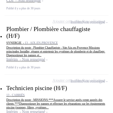
CDI - Non renseigné
Publié il y a plus de 30 jours
Ajouter cette offre à ma sélection
Intérim
Non renseigné
Plombier / Plombière chauffagiste
(H/F)
SYNERGIE -
13 - AIX-EN-PROVENCE
Description du poste : Plombier Chauffagiste - Site Aix-en-Provence Missions
principales Installer, réparer et entretenir les systèmes de plomberie et de chauffage.
Diagnostiquer les pannes et...
Intérim - Non renseigné
Publié il y a plus de 30 jours
Ajouter cette offre à ma sélection
Intérim
Non renseigné
Technicien piscine (H/F)
13 - CABRIÈS
Description du poste : MISSIONS:***Assurer le service après-vente auprès des
clients.***Diagnostiquer les pannes et effectuer les réparations sur les équipements
piscine (pompes, filtres, systèmes...
Intérim - Non renseigné